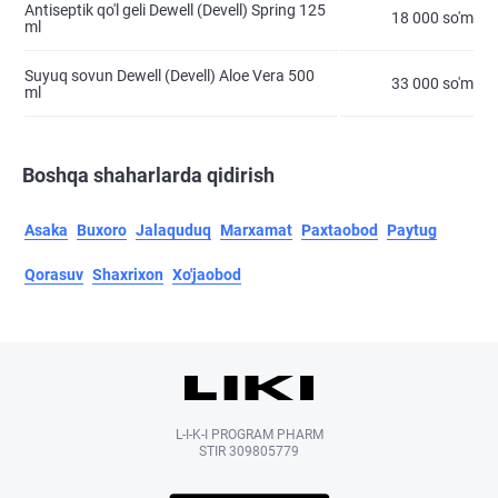
Antiseptik qo'l geli Dewell (Devell) Spring 125
18 000 so'm
ml
Suyuq sovun Dewell (Devell) Aloe Vera 500
33 000 so'm
ml
Boshqa shaharlarda qidirish
Asaka
Buxoro
Jalaquduq
Marxamat
Paxtaobod
Paytug
Qorasuv
Shaxrixon
Xo'jaobod
L-I-K-I PROGRAM PHARM
STIR 309805779