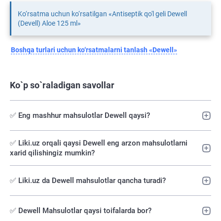
Ko‘rsatma uchun ko‘rsatilgan «Antiseptik qo'l geli Dewell
(Devell) Aloe 125 ml»
Boshqa turlari uchun ko‘rsatmalarni tanlash «Dewell»
Ko`p so`raladigan savollar
✅ Eng mashhur mahsulotlar Dewell qaysi?
✅️ Liki.uz orqali qaysi Dewell eng arzon mahsulotlarni
xarid qilishingiz mumkin?
✅ Liki.uz da Dewell mahsulotlar qancha turadi?
✅ Dewell Mahsulotlar qaysi toifalarda bor?