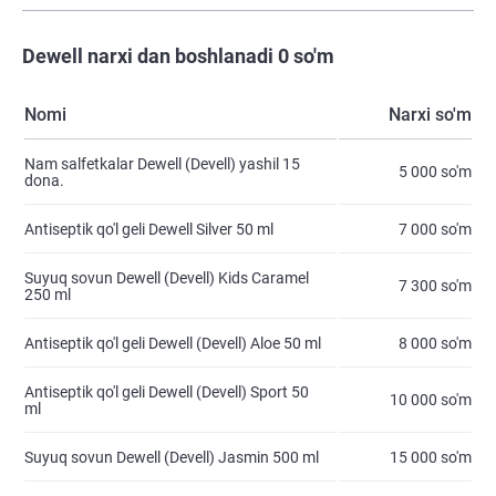
Dewell narxi dan boshlanadi 0 so'm
Nomi
Narxi so'm
Nam salfetkalar Dewell (Devell) yashil 15
5 000 so'm
dona.
Antiseptik qo'l geli Dewell Silver 50 ml
7 000 so'm
Suyuq sovun Dewell (Devell) Kids Caramel
7 300 so'm
250 ml
Antiseptik qo'l geli Dewell (Devell) Aloe 50 ml
8 000 so'm
Antiseptik qo'l geli Dewell (Devell) Sport 50
10 000 so'm
ml
Suyuq sovun Dewell (Devell) Jasmin 500 ml
15 000 so'm