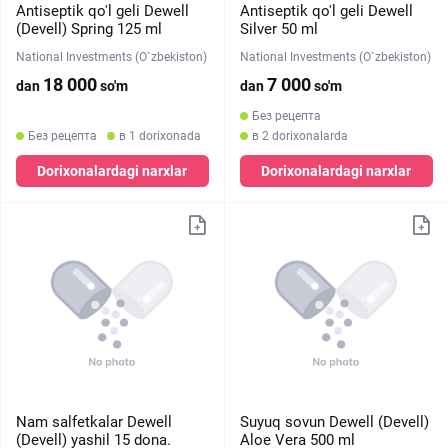
Antiseptik qo'l geli Dewell
Antiseptik qo'l geli Dewell
(Devell) Spring 125 ml
Silver 50 ml
National Investments (O`zbekiston)
National Investments (O`zbekiston)
18 000
7 000
dan
so'm
dan
so'm
Без рецепта
Без рецепта
в 1 dorixonada
в 2 dorixonalarda
Dorixonalardagi narxlar
Dorixonalardagi narxlar
Nam salfetkalar Dewell
Suyuq sovun Dewell (Devell)
(Devell) yashil 15 dona.
Aloe Vera 500 ml