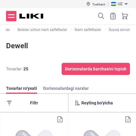
UZ
Toshkent
etkalar
Bolalar uchun nam salfetkalar
Nam salfetkalar
Suyuq sovun
Dewell
Tovarlar:
25
Dorixonalarda barchasini topish
Tovarlar ro‘yxati
Dorixonalardagi narxlar
Filtr