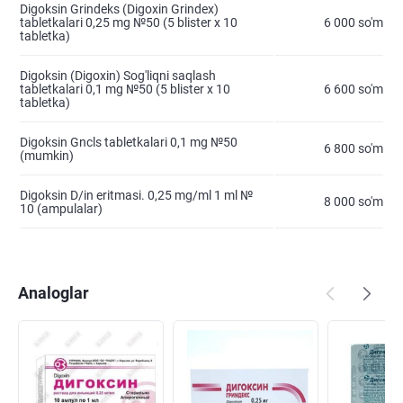
Digoksin Grindeks (Digoxin Grindex)
tabletkalari 0,25 mg №50 (5 blister х 10
6 000 so'm
tabletka)
Digoksin (Digoxin) Sog'liqni saqlash
tabletkalari 0,1 mg №50 (5 blister х 10
6 600 so'm
tabletka)
Digoksin Gncls tabletkalari 0,1 mg №50
6 800 so'm
(mumkin)
Digoksin D/in eritmasi. 0,25 mg/ml 1 ml №
8 000 so'm
10 (ampulalar)
Analoglar