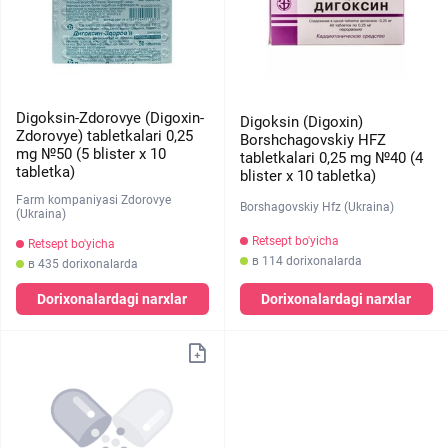
Digoksin-Zdorovye (Digoxin-
Digoksin (Digoxin)
Zdorovye) tabletkalari 0,25
Borshchagovskiy HFZ
mg №50 (5 blister х 10
tabletkalari 0,25 mg №40 (4
tabletka)
blister х 10 tabletka)
Farm kompaniyasi Zdorovye
Borshagovskiy Hfz (Ukraina)
(Ukraina)
Retsept bo'yicha
Retsept bo'yicha
в 114 dorixonalarda
в 435 dorixonalarda
Dorixonalardagi narxlar
Dorixonalardagi narxlar