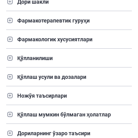
Дори шакли
Фармакотерапевтик гуруҳи
Фармакологик хусусиятлари
Қўлланилиши
Қўллаш усули ва дозалари
Ножўя таъсирлари
Қўллаш мумкин бўлмаган ҳолатлар
Дориларнинг ўзаро таъсири