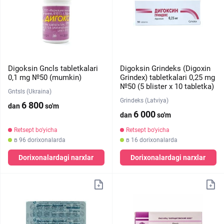
Digoksin Gncls tabletkalari
Digoksin Grindeks (Digoxin
0,1 mg №50 (mumkin)
Grindex) tabletkalari 0,25 mg
№50 (5 blister х 10 tabletka)
Gntsls (Ukraina)
Grindeks (Latviya)
6 800
dan
so'm
6 000
dan
so'm
Retsept bo'yicha
Retsept bo'yicha
в 96 dorixonalarda
в 16 dorixonalarda
Dorixonalardagi narxlar
Dorixonalardagi narxlar