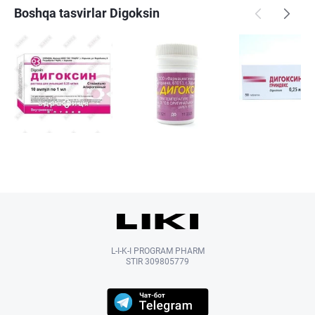
Boshqa tasvirlar Digoksin
L-I-K-I PROGRAM PHARM
STIR 309805779