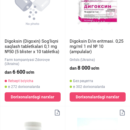
Digoksin (Digoxin) Sog'liqni
Digoksin D/in eritmasi. 0,25
saqlash tabletkalari 0,1 mg
mg/ml 1 ml № 10
№50 (5 blister х 10 tabletka)
(ampulalar)
Farm kompaniyasi Zdorovye
Gntsls (Ukraina)
(Ukraina)
8 000
dan
so'm
6 600
dan
so'm
Retsept bo'yicha
Без рецепта
в 272 dorixonalarda
в 302 dorixonalarda
Dorixonalardagi narxlar
Dorixonalardagi narxlar