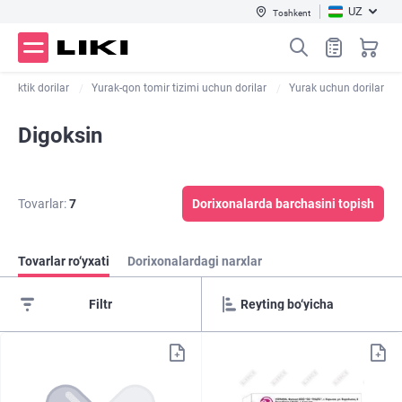
UZ
Toshkent
filaktik dorilar
Yurak-qon tomir tizimi uchun dorilar
Yurak uchun dorilar
Digoksin
Tovarlar:
7
Dorixonalarda barchasini topish
Tovarlar ro‘yxati
Dorixonalardagi narxlar
Filtr