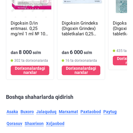
Digoksin D/in
Digoksin Grindeks
Digoksin-
eritmasi. 0,25
(Digoxin Grindex)
(Digoxin-
mg/ml 1 ml № 10
tabletkalari 0,25
tabletkala
(ampulalar)
mg №50 (5 blister х
mg №50 (5
10 tabletka)
10 tabletk
435 ta do
8 000
6 000
dan
so'm
dan
so'm
Dorixon
302 ta dorixonalarda
16 ta dorixonalarda
nar
Dorixonalardagi
Dorixonalardagi
narxlar
narxlar
Boshqa shaharlarda qidirish
Asaka
Buxoro
Jalaquduq
Marxamat
Paxtaobod
Paytug
Qorasuv
Shaxrixon
Xo'jaobod