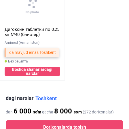
Дигоксин таблетки по 0,25
мг №40 (блистер)
Arpimed (Armaniston)
da mavjud emas Toshkent
Без рецепта
Boshqa shaharlardagi
narxlar
dagi narxlar
Toshkent
6 000
8 000
dan
so'm
gacha
so'm
(272 dorixonalar)
Dorixonalarda topish