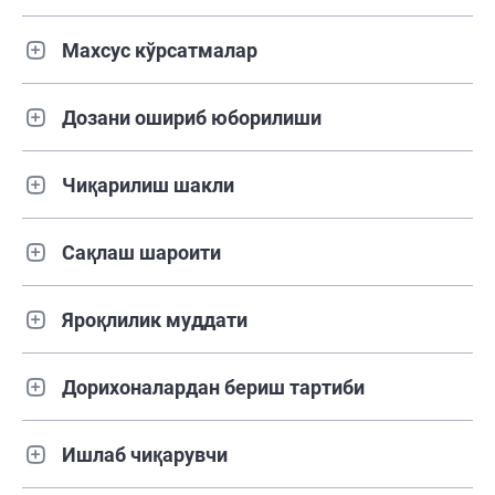
Махсус кўрсатмалар
Дозани ошириб юборилиши
Чиқарилиш шакли
Сақлаш шароити
Яроқлилик муддати
Дорихоналардан бериш тартиби
Ишлаб чиқарувчи