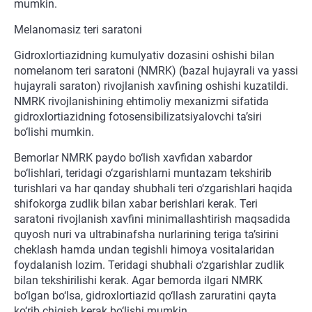
mumkin.
Melanomasiz teri saratoni
Gidroxlortiazidning kumulyativ dozasini oshishi bilan
nomelanom teri saratoni (NMRK) (bazal hujayrali va yassi
hujayrali saraton) rivojlanish xavfining oshishi kuzatildi.
NMRK rivojlanishining ehtimoliy mexanizmi sifatida
gidroxlortiazidning fotosensibilizatsiyalovchi ta’siri
bo‘lishi mumkin.
Bemorlar NMRK paydo bo‘lish xavfidan xabardor
bo‘lishlari, teridagi o‘zgarishlarni muntazam tekshirib
turishlari va har qanday shubhali teri o‘zgarishlari haqida
shifokorga zudlik bilan xabar berishlari kerak. Teri
saratoni rivojlanish xavfini minimallashtirish maqsadida
quyosh nuri va ultrabinafsha nurlarining teriga ta’sirini
cheklash hamda undan tegishli himoya vositalaridan
foydalanish lozim. Teridagi shubhali o‘zgarishlar zudlik
bilan tekshirilishi kerak. Agar bemorda ilgari NMRK
bo‘lgan bo‘lsa, gidroxlortiazid qo‘llash zaruratini qayta
ko‘rib chiqish kerak bo‘lishi mumkin.