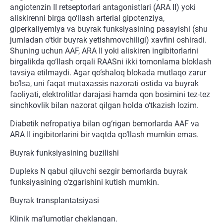
angiotenzin II retseptorlari antagonistlari (ARA II) yoki
aliskirenni birga qo‘llash arterial gipotenziya,
giperkaliyemiya va buyrak funksiyasining pasayishi (shu
jumladan o‘tkir buyrak yetishmovchiligi) xavfini oshiradi.
Shuning uchun AAF, ARA II yoki aliskiren ingibitorlarini
birgalikda qo‘llash orqali RAASni ikki tomonlama bloklash
tavsiya etilmaydi. Agar qo‘shaloq blokada mutlaqo zarur
bo‘lsa, uni faqat mutaxassis nazorati ostida va buyrak
faoliyati, elektrolitlar darajasi hamda qon bosimini tez-tez
sinchkovlik bilan nazorat qilgan holda o‘tkazish lozim.
Diabetik nefropatiya bilan og‘rigan bemorlarda AAF va
ARA II ingibitorlarini bir vaqtda qo‘llash mumkin emas.
Buyrak funksiyasining buzilishi
Dupleks N qabul qiluvchi sezgir bemorlarda buyrak
funksiyasining o‘zgarishini kutish mumkin.
Buyrak transplantatsiyasi
Klinik ma’lumotlar cheklangan.