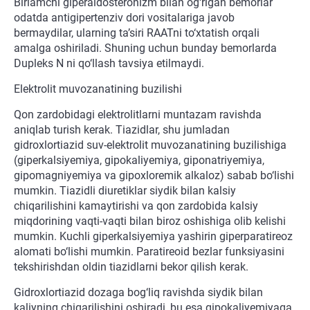
Birlamchi giperaldosteronizm bilan og‘rigan bemorlar
odatda antigipertenziv dori vositalariga javob
bermaydilar, ularning ta’siri RAATni to‘xtatish orqali
amalga oshiriladi. Shuning uchun bunday bemorlarda
Dupleks N ni qo‘llash tavsiya etilmaydi.
Elektrolit muvozanatining buzilishi
Qon zardobidagi elektrolitlarni muntazam ravishda
aniqlab turish kerak. Tiazidlar, shu jumladan
gidroxlortiazid suv-elektrolit muvozanatining buzilishiga
(giperkalsiyemiya, gipokaliyemiya, giponatriyemiya,
gipomagniyemiya va gipoxloremik alkaloz) sabab bo‘lishi
mumkin. Tiazidli diuretiklar siydik bilan kalsiy
chiqarilishini kamaytirishi va qon zardobida kalsiy
miqdorining vaqti-vaqti bilan biroz oshishiga olib kelishi
mumkin. Kuchli giperkalsiyemiya yashirin giperparatireoz
alomati bo‘lishi mumkin. Paratireoid bezlar funksiyasini
tekshirishdan oldin tiazidlarni bekor qilish kerak.
Gidroxlortiazid dozaga bog‘liq ravishda siydik bilan
kaliyning chiqarilishini oshiradi, bu esa gipokaliyemiyaga