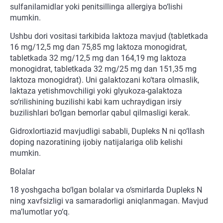
sulfanilamidlar yoki penitsillinga allergiya bo‘lishi
mumkin.
Ushbu dori vositasi tarkibida laktoza mavjud (tabletkada
16 mg/12,5 mg dan 75,85 mg laktoza monogidrat,
tabletkada 32 mg/12,5 mg dan 164,19 mg laktoza
monogidrat, tabletkada 32 mg/25 mg dan 151,35 mg
laktoza monogidrat). Uni galaktozani ko‘tara olmaslik,
laktaza yetishmovchiligi yoki glyukoza-galaktoza
so‘rilishining buzilishi kabi kam uchraydigan irsiy
buzilishlari bo‘lgan bemorlar qabul qilmasligi kerak.
Gidroxlortiazid mavjudligi sababli, Dupleks N ni qo‘llash
doping nazoratining ijobiy natijalariga olib kelishi
mumkin.
Bolalar
18 yoshgacha bo‘lgan bolalar va o‘smirlarda Dupleks N
ning xavfsizligi va samaradorligi aniqlanmagan. Mavjud
ma’lumotlar yo‘q.