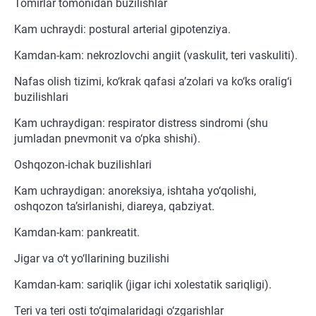
Tomirlar tomonidan buzilishlar
Kam uchraydi: postural arterial gipotenziya.
Kamdan-kam: nekrozlovchi angiit (vaskulit, teri vaskuliti).
Nafas olish tizimi, ko‘krak qafasi a’zolari va ko‘ks oralig‘i
buzilishlari
Kam uchraydigan: respirator distress sindromi (shu
jumladan pnevmonit va o‘pka shishi).
Oshqozon-ichak buzilishlari
Kam uchraydigan: anoreksiya, ishtaha yo‘qolishi,
oshqozon ta’sirlanishi, diareya, qabziyat.
Kamdan-kam: pankreatit.
Jigar va o‘t yo‘llarining buzilishi
Kamdan-kam: sariqlik (jigar ichi xolestatik sariqligi).
Teri va teri osti to‘qimalaridagi o‘zgarishlar