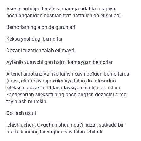
Asosiy antigipertenziv samaraga odatda terapiya
boshlanganidan boshlab to‘rt hafta ichida erishiladi.
Bemorlarning alohida guruhlari
Keksa yoshdagi bemorlar
Dozani tuzatish talab etilmaydi.
Aylanib yuruvchi qon hajmi kamaygan bemorlar
Arterial gipotenziya rivojlanish xavfi bo‘lgan bemorlarda
(mas., ehtimoliy gipovolemiya bilan) kandesartan
sileksetil dozasini titrlash tavsiya etiladi; ular uchun
kandesartan sileksetilning boshlang‘ich dozasini 4 mg
tayinlash mumkin.
Qo‘llash usuli
Ichish uchun. Ovqatlanishdan qat’i nazar, sutkada bir
marta kunning bir vaqtida suv bilan ichiladi.