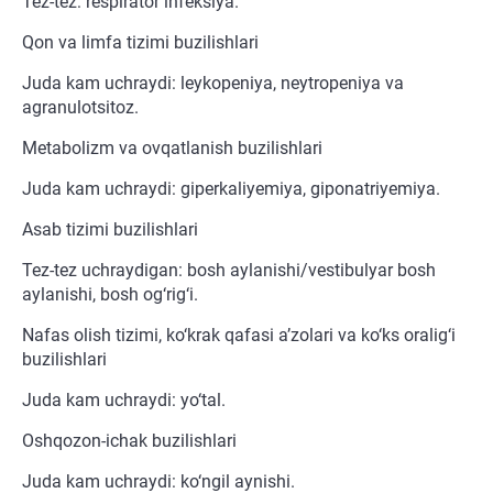
Tez-tez: respirator infeksiya.
Qon va limfa tizimi buzilishlari
Juda kam uchraydi: leykopeniya, neytropeniya va
agranulotsitoz.
Metabolizm va ovqatlanish buzilishlari
Juda kam uchraydi: giperkaliyemiya, giponatriyemiya.
Asab tizimi buzilishlari
Tez-tez uchraydigan: bosh aylanishi/vestibulyar bosh
aylanishi, bosh og‘rig‘i.
Nafas olish tizimi, ko‘krak qafasi a’zolari va ko‘ks oralig‘i
buzilishlari
Juda kam uchraydi: yo‘tal.
Oshqozon-ichak buzilishlari
Juda kam uchraydi: ko‘ngil aynishi.