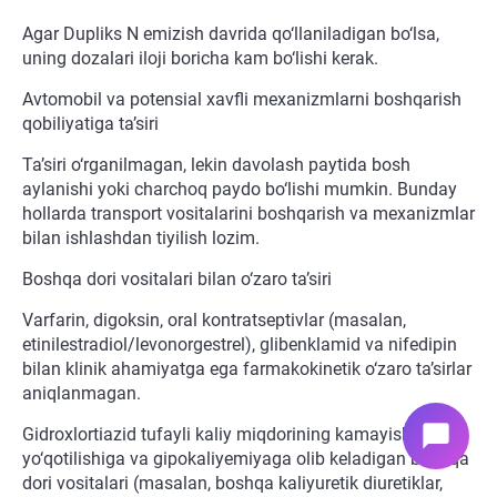
Agar Dupliks N emizish davrida qo‘llaniladigan bo‘lsa,
uning dozalari iloji boricha kam bo‘lishi kerak.
Avtomobil va potensial xavfli mexanizmlarni boshqarish
qobiliyatiga ta’siri
Ta’siri o‘rganilmagan, lekin davolash paytida bosh
aylanishi yoki charchoq paydo bo‘lishi mumkin. Bunday
hollarda transport vositalarini boshqarish va mexanizmlar
bilan ishlashdan tiyilish lozim.
Boshqa dori vositalari bilan o‘zaro ta’siri
Varfarin, digoksin, oral kontratseptivlar (masalan,
etinilestradiol/levonorgestrel), glibenklamid va nifedipin
bilan klinik ahamiyatga ega farmakokinetik o‘zaro ta’sirlar
aniqlanmagan.
chat_bubble
Gidroxlortiazid tufayli kaliy miqdorining kamayishi kaliy
yo‘qotilishiga va gipokaliyemiyaga olib keladigan boshqa
dori vositalari (masalan, boshqa kaliyuretik diuretiklar,