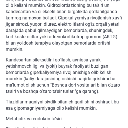
olib kelishi mumkin. Gidroxlortiazidning bu ta’siri uni
kandesartan va sileksetil bilan birgalikda qo‘llanilganda
kamroq namoyon bo‘ladi. Gipokaliyemiya rivojlanish xavfi
jigar sirrozi, yuqori diurez, elektrolitlarni og‘iz orqali yetarli
darajada qabul qilmaydigan bemorlarda, shuningdek,
kortikosteroidlar yoki adrenokortikotrop gormon (AKTG)
bilan yo‘ldosh terapiya olayotgan bemorlarda ortishi
mumkin.
Kandesartan sileksetilni qo‘llash, ayniqsa yurak
yetishmovchiligi va (yoki) buyrak faoliyati buzilgan
bemorlarda giperkaliyemiya rivojlanishiga olib kelishi
mumkin (kaliy darajasining oshishi haqida qo‘shimcha
ma’lumot olish uchun "Boshqa dori vositalari bilan o‘zaro
ta’siri va boshqa o‘zaro ta’sir turlari"ga qarang).
Tiazidlar magniyni siydik bilan chiqarilishini oshiradi, bu
esa gipomagniyemiyaga olib kelishi mumkin.
Metabolik va endokrin ta’siri