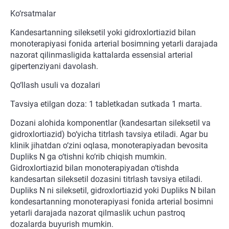
Ko‘rsatmalar
Kandesartanning sileksetil yoki gidroxlortiazid bilan
monoterapiyasi fonida arterial bosimning yetarli darajada
nazorat qilinmasligida kattalarda essensial arterial
gipertenziyani davolash.
Qo‘llash usuli va dozalari
Tavsiya etilgan doza: 1 tabletkadan sutkada 1 marta.
Dozani alohida komponentlar (kandesartan sileksetil va
gidroxlortiazid) bo‘yicha titrlash tavsiya etiladi. Agar bu
klinik jihatdan o‘zini oqlasa, monoterapiyadan bevosita
Dupliks N ga o‘tishni ko‘rib chiqish mumkin.
Gidroxlortiazid bilan monoterapiyadan o‘tishda
kandesartan sileksetil dozasini titrlash tavsiya etiladi.
Dupliks N ni sileksetil, gidroxlortiazid yoki Dupliks N bilan
kondesartanning monoterapiyasi fonida arterial bosimni
yetarli darajada nazorat qilmaslik uchun pastroq
dozalarda buyurish mumkin.