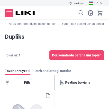
UZ
Toshkent
ar
Yurak-qon tomir tizimi uchun dorilar
Yuqori qon bosimi uchun dorilar
Dupliks
Tovarlar:
1
Dorixonalarda barchasini topish
Tovarlar ro‘yxati
Dorixonalardagi narxlar
Filtr