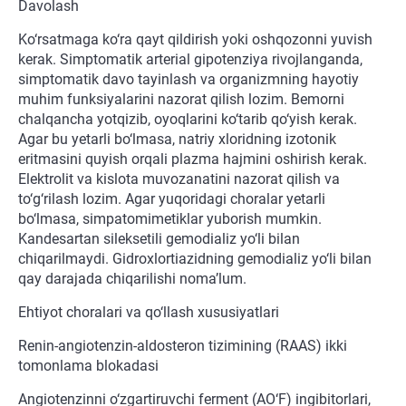
Davolash
Ko‘rsatmaga ko‘ra qayt qildirish yoki oshqozonni yuvish
kerak. Simptomatik arterial gipotenziya rivojlanganda,
simptomatik davo tayinlash va organizmning hayotiy
muhim funksiyalarini nazorat qilish lozim. Bemorni
chalqancha yotqizib, oyoqlarini ko‘tarib qo‘yish kerak.
Agar bu yetarli bo‘lmasa, natriy xloridning izotonik
eritmasini quyish orqali plazma hajmini oshirish kerak.
Elektrolit va kislota muvozanatini nazorat qilish va
to‘g‘rilash lozim. Agar yuqoridagi choralar yetarli
bo‘lmasa, simpatomimetiklar yuborish mumkin.
Kandesartan sileksetili gemodializ yo‘li bilan
chiqarilmaydi. Gidroxlortiazidning gemodializ yo‘li bilan
qay darajada chiqarilishi noma’lum.
Ehtiyot choralari va qo‘llash xususiyatlari
Renin-angiotenzin-aldosteron tizimining (RAAS) ikki
tomonlama blokadasi
Angiotenzinni o‘zgartiruvchi ferment (AO‘F) ingibitorlari,