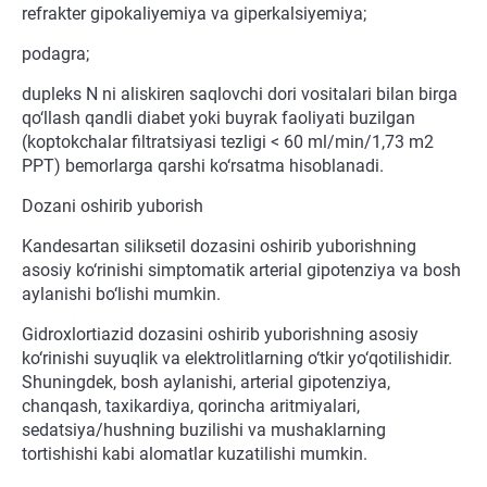
refrakter gipokaliyemiya va giperkalsiyemiya;
podagra;
dupleks N ni aliskiren saqlovchi dori vositalari bilan birga
qo‘llash qandli diabet yoki buyrak faoliyati buzilgan
(koptokchalar filtratsiyasi tezligi < 60 ml/min/1,73 m2
PPT) bemorlarga qarshi ko‘rsatma hisoblanadi.
Dozani oshirib yuborish
Kandesartan siliksetil dozasini oshirib yuborishning
asosiy ko‘rinishi simptomatik arterial gipotenziya va bosh
aylanishi bo‘lishi mumkin.
Gidroxlortiazid dozasini oshirib yuborishning asosiy
ko‘rinishi suyuqlik va elektrolitlarning o‘tkir yo‘qotilishidir.
Shuningdek, bosh aylanishi, arterial gipotenziya,
chanqash, taxikardiya, qorincha aritmiyalari,
sedatsiya/hushning buzilishi va mushaklarning
tortishishi kabi alomatlar kuzatilishi mumkin.