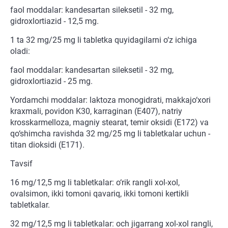
faol moddalar: kandesartan sileksetil - 32 mg,
gidroxlortiazid - 12,5 mg.
1 ta 32 mg/25 mg li tabletka quyidagilarni o‘z ichiga
oladi:
faol moddalar: kandesartan sileksetil - 32 mg,
gidroxlortiazid - 25 mg.
Yordamchi moddalar: laktoza monogidrati, makkajo‘xori
kraxmali, povidon K30, karraginan (E407), natriy
krosskarmelloza, magniy stearat, temir oksidi (E172) va
qo‘shimcha ravishda 32 mg/25 mg li tabletkalar uchun -
titan dioksidi (E171).
Tavsif
16 mg/12,5 mg li tabletkalar: o‘rik rangli xol-xol,
ovalsimon, ikki tomoni qavariq, ikki tomoni kertikli
tabletkalar.
32 mg/12,5 mg li tabletkalar: och jigarrang xol-xol rangli,