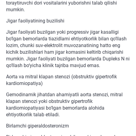
toraytiruvchi dori vositalarini yuborishni talab qilishi
mumkin.
Jigar faoliyatining buzilishi
Jigar faoliyati buzilgan yoki progressiv jigar kasalligi
bo‘lgan bemorlarda tiazidlarni ehtiyotkorlik bilan qo‘llash
lozim, chunki suv-elektrolit muvozanatining hatto eng
kichik buzilishlari ham jigar komasini keltirib chiqarishi
mumkin. Jigar faoliyati buzilgan bemorlarda Dupleks N ni
qo‘llash bo‘yicha klinik tajriba mavjud emas.
Aorta va mitral klapan stenozi (obstruktiv gipertrofik
kardiomiopatiya)
Gemodinamik jihatdan ahamiyatli aorta stenozi, mitral
klapan stenozi yoki obstruktiv gipertrofik
kardiomiopatiyasi bo‘lgan bemorlarda alohida
ehtiyotkorlik talab etiladi.
Birlamchi giperaldosteronizm