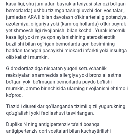
kasalligi, shu jumladan buyrak arteriyasi stenozi bo‘lgan
bemorlarda) ushbu tizimga ta’sir qiluvchi dori vositalari,
jumladan ARA II bilan davolash o‘tkir arterial gipotenziya,
azotemiya, oliguriya yoki (kamroq hollarda) o‘tkir buyrak
yetishmovchiligi rivojlanishi bilan kechdi. Yurak ishemik
kasalligi yoki miya qon aylanishining aterosklerotik
buzilishi bilan og‘rigan bemorlarda qon bosimining
haddan tashqari pasayishi miokard infarkti yoki insultga
olib kelishi mumkin.
Gidroxlortiazidga nisbatan yuqori sezuvchanlik
reaksiyalari anamnezida allergiya yoki bronxial astma
bo‘lgan yoki bo‘lmagan bemorlarda paydo bo‘lishi
mumkin, ammo birinchisida ularning rivojlanishi ehtimoli
ko‘proq.
Tiazidli diuretiklar qo‘llanganda tizimli qizil yugurukning
qo‘zg‘alishi yoki faollashuvi tasvirlangan.
Dupliks N ning antigipertenziv ta’siri boshqa
antigipertenziv dori vositalari bilan kuchaytirilishi