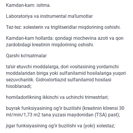
Kamdan-kam: isitma.
Laboratoriya va instrumental ma’lumotlar
Tez-tez: xolesterin va triglitseridlar miqdorining oshishi.
Kamdan-kam hollarda: qondagi mochevina azoti va qon
zardobidagi kreatinin miqdorining oshishi.
Qarshi ko‘rsatmalar
ta’sir etuvchi moddalarga, dori vositasining yordamchi
moddalaridan biriga yoki sulfanilamid hosilalariga yuqori
sezuvchanlik. Gidroxlortiazid sulfanilamid hosilasi
hisoblanadi;
homiladorlikning ikkinchi va uchinchi trimestrlari;
buyrak funksiyasining og‘ir buzilishi (kreatinin klirensi 30
ml/min/1,73 m2 tana yuzasi maydonidan (TSA) past);
jigar funksiyasining og‘ir buzilishi va (yoki) xolestaz;