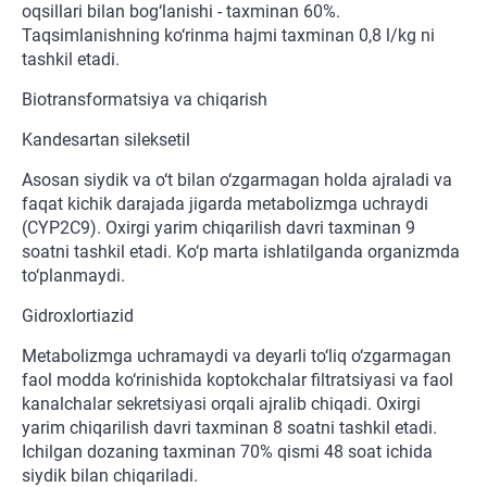
oqsillari bilan bog‘lanishi - taxminan 60%.
Taqsimlanishning ko‘rinma hajmi taxminan 0,8 l/kg ni
tashkil etadi.
Biotransformatsiya va chiqarish
Kandesartan sileksetil
Asosan siydik va o‘t bilan o‘zgarmagan holda ajraladi va
faqat kichik darajada jigarda metabolizmga uchraydi
(CYP2C9). Oxirgi yarim chiqarilish davri taxminan 9
soatni tashkil etadi. Ko‘p marta ishlatilganda organizmda
to‘planmaydi.
Gidroxlortiazid
Metabolizmga uchramaydi va deyarli to‘liq o‘zgarmagan
faol modda ko‘rinishida koptokchalar filtratsiyasi va faol
kanalchalar sekretsiyasi orqali ajralib chiqadi. Oxirgi
yarim chiqarilish davri taxminan 8 soatni tashkil etadi.
Ichilgan dozaning taxminan 70% qismi 48 soat ichida
siydik bilan chiqariladi.