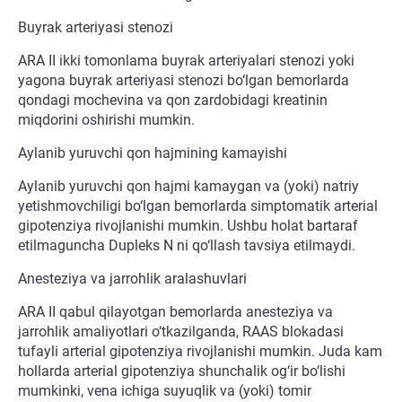
Buyrak arteriyasi stenozi
ARA II ikki tomonlama buyrak arteriyalari stenozi yoki
yagona buyrak arteriyasi stenozi bo‘lgan bemorlarda
qondagi mochevina va qon zardobidagi kreatinin
miqdorini oshirishi mumkin.
Aylanib yuruvchi qon hajmining kamayishi
Aylanib yuruvchi qon hajmi kamaygan va (yoki) natriy
yetishmovchiligi bo‘lgan bemorlarda simptomatik arterial
gipotenziya rivojlanishi mumkin. Ushbu holat bartaraf
etilmaguncha Dupleks N ni qo‘llash tavsiya etilmaydi.
Anesteziya va jarrohlik aralashuvlari
ARA II qabul qilayotgan bemorlarda anesteziya va
jarrohlik amaliyotlari o‘tkazilganda, RAAS blokadasi
tufayli arterial gipotenziya rivojlanishi mumkin. Juda kam
hollarda arterial gipotenziya shunchalik og‘ir bo‘lishi
mumkinki, vena ichiga suyuqlik va (yoki) tomir