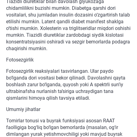
Tiazidli diuretiklar bilan davolash glyukozaga
chidamlilikni buzishi mumkin. Diabetga qarshi dori
vositalari, shu jumladan insulin dozasini o‘zgartirish talab
etilishi mumkin. Latent qandli diabet manifest shaklga
o‘tishi mumkin. Xolesterin va triglitseridlar miqdori oshishi
mumkin. Tiazidli diuretiklar zardobdagi siydik kislotasi
konsentratsiyasini oshiradi va sezgir bemorlarda podagra
chaqirishi mumkin.
Fotosezgirlik
Fotosezgirlik reaksiyalari tasvirlangan. Ular paydo
bo‘lganda dori vositasi bekor qilinadi. Davolashni qayta
boshlash zarur bo‘lganda, quyosh yoki A spektrli sun’iy
ultrabinafsha nurlanish ta’siriga uchraydigan tana
qismlarini himoya qilish tavsiya etiladi.
Umumiy jihatlar
Tomirlar tonusi va buyrak funksiyasi asosan RAAT
faolligiga bog‘liq bo‘lgan bemorlarda (masalan, og‘ir
dimlangan yurak yetishmovchiligi yoki mavjud buyrak