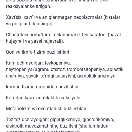
reaksiyalar keltirilgan.
Xavfsiz, xavfli va aniqlanmagan neoplazmalar (kistalar
va poliplar bilan birga)
Chastotasi noma’lum: melanomasiz teri saratoni (bazal
hujayrali va yassi hujayrali).
Qon va limfa tizimi buzilishlari
Kam uchraydigan: leykopeniya,
neytropeniya/agranulotsitoz, trombotsitopeniya, aplastik
anemiya, suyak ko‘migi susayishi, gemolitik anemiya.
Immun tizimi tomonidan buzilishlar
Kamdan-kam: anafilaktik reaksiyalar.
Metabolizm va ovqatlanish buzilishlari
Tez-tez uchraydigan: giperglikemiya, giperurikemiya,
elektrolit muvozanatining buzilishi (shu jumladan