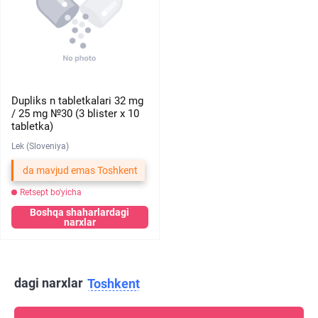
Dupliks n tabletkalari 32 mg
/ 25 mg №30 (3 blister х 10
tabletka)
Lek (Sloveniya)
da mavjud emas Toshkent
Retsept bo'yicha
Boshqa shaharlardagi
narxlar
dagi narxlar
Toshkent