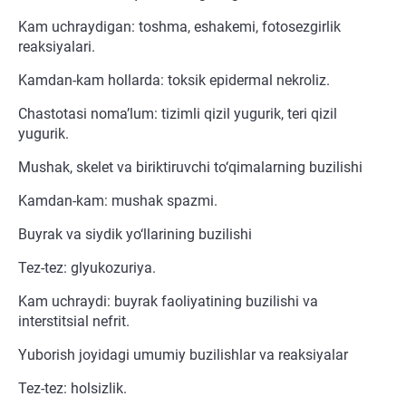
Kam uchraydigan: toshma, eshakemi, fotosezgirlik
reaksiyalari.
Kamdan-kam hollarda: toksik epidermal nekroliz.
Chastotasi noma’lum: tizimli qizil yugurik, teri qizil
yugurik.
Mushak, skelet va biriktiruvchi to‘qimalarning buzilishi
Kamdan-kam: mushak spazmi.
Buyrak va siydik yo‘llarining buzilishi
Tez-tez: glyukozuriya.
Kam uchraydi: buyrak faoliyatining buzilishi va
interstitsial nefrit.
Yuborish joyidagi umumiy buzilishlar va reaksiyalar
Tez-tez: holsizlik.