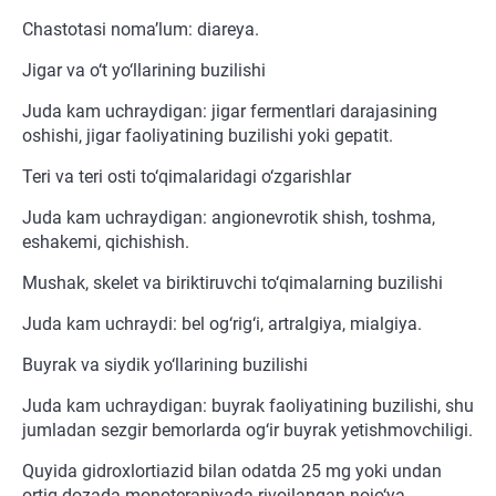
Chastotasi noma’lum: diareya.
Jigar va o‘t yo‘llarining buzilishi
Juda kam uchraydigan: jigar fermentlari darajasining
oshishi, jigar faoliyatining buzilishi yoki gepatit.
Teri va teri osti to‘qimalaridagi o‘zgarishlar
Juda kam uchraydigan: angionevrotik shish, toshma,
eshakemi, qichishish.
Mushak, skelet va biriktiruvchi to‘qimalarning buzilishi
Juda kam uchraydi: bel og‘rig‘i, artralgiya, mialgiya.
Buyrak va siydik yo‘llarining buzilishi
Juda kam uchraydigan: buyrak faoliyatining buzilishi, shu
jumladan sezgir bemorlarda og‘ir buyrak yetishmovchiligi.
Quyida gidroxlortiazid bilan odatda 25 mg yoki undan
ortiq dozada monoterapiyada rivojlangan nojo‘ya