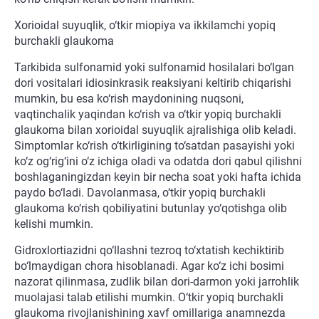
Xorioidal suyuqlik, o‘tkir miopiya va ikkilamchi yopiq
burchakli glaukoma
Tarkibida sulfonamid yoki sulfonamid hosilalari bo‘lgan
dori vositalari idiosinkrasik reaksiyani keltirib chiqarishi
mumkin, bu esa ko‘rish maydonining nuqsoni,
vaqtinchalik yaqindan ko‘rish va o‘tkir yopiq burchakli
glaukoma bilan xorioidal suyuqlik ajralishiga olib keladi.
Simptomlar ko‘rish o‘tkirligining to‘satdan pasayishi yoki
ko‘z og‘rig‘ini o‘z ichiga oladi va odatda dori qabul qilishni
boshlaganingizdan keyin bir necha soat yoki hafta ichida
paydo bo‘ladi. Davolanmasa, o‘tkir yopiq burchakli
glaukoma ko‘rish qobiliyatini butunlay yo‘qotishga olib
kelishi mumkin.
Gidroxlortiazidni qo‘llashni tezroq to‘xtatish kechiktirib
bo‘lmaydigan chora hisoblanadi. Agar ko‘z ichi bosimi
nazorat qilinmasa, zudlik bilan dori-darmon yoki jarrohlik
muolajasi talab etilishi mumkin. O‘tkir yopiq burchakli
glaukoma rivojlanishining xavf omillariga anamnezda