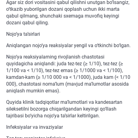
Agar siz dori vositasini qabul qilishni unutgan bo‘lsangiz,
o‘tkazib yuborilgan dozani qoplash uchun ikki marta
qabul qilmang, shunchaki sxemaga muvofiq keyingi
dozani qabul qiling.
Nojo‘ya ta’sirlari
Aniqlangan nojo‘ya reaksiyalar yengil va o‘tkinchi bo‘lgan.
Nojo‘ya reaksiyalarning rivojlanish chastotasi
quyidagicha aniqlandi: juda tez-tez (≥ 1/10), tez-tez (≥
1/100 va < 1/10), tez-tez emas (≥ 1/1000 va < 1/100),
kamdan-kam (≥ 1/10 000 va < 1/1000), juda kam (< 1/10
000), chastotasi noma’lum (mavjud ma’lumotlar asosida
aniqlash mumkin emas).
Quyida klinik tadqiqotlar ma’lumotlari va kandesartan
sileksetilni bozorga chiqarilgandan keyingi qo‘llash
tajribasi bo‘yicha nojo‘ya ta’sirlar keltirilgan.
Infeksiyalar va invaziyalar