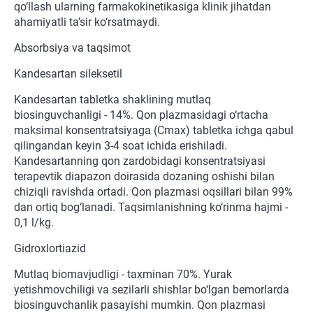
qo‘llash ularning farmakokinetikasiga klinik jihatdan
ahamiyatli ta’sir ko‘rsatmaydi.
Absorbsiya va taqsimot
Kandesartan sileksetil
Kandesartan tabletka shaklining mutlaq
biosinguvchanligi - 14%. Qon plazmasidagi o‘rtacha
maksimal konsentratsiyaga (Cmax) tabletka ichga qabul
qilingandan keyin 3-4 soat ichida erishiladi.
Kandesartanning qon zardobidagi konsentratsiyasi
terapevtik diapazon doirasida dozaning oshishi bilan
chiziqli ravishda ortadi. Qon plazmasi oqsillari bilan 99%
dan ortiq bog‘lanadi. Taqsimlanishning ko‘rinma hajmi -
0,1 l/kg.
Gidroxlortiazid
Mutlaq biomavjudligi - taxminan 70%. Yurak
yetishmovchiligi va sezilarli shishlar bo‘lgan bemorlarda
biosinguvchanlik pasayishi mumkin. Qon plazmasi