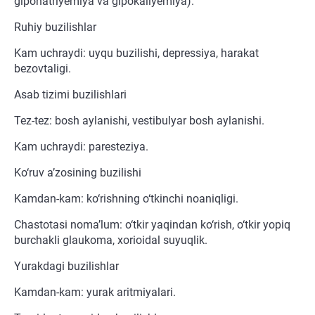
giponatriyemiya va gipokaliyemiya).
Ruhiy buzilishlar
Kam uchraydi: uyqu buzilishi, depressiya, harakat
bezovtaligi.
Asab tizimi buzilishlari
Tez-tez: bosh aylanishi, vestibulyar bosh aylanishi.
Kam uchraydi: paresteziya.
Ko‘ruv a’zosining buzilishi
Kamdan-kam: ko‘rishning o‘tkinchi noaniqligi.
Chastotasi noma’lum: o‘tkir yaqindan ko‘rish, o‘tkir yopiq
burchakli glaukoma, xorioidal suyuqlik.
Yurakdagi buzilishlar
Kamdan-kam: yurak aritmiyalari.