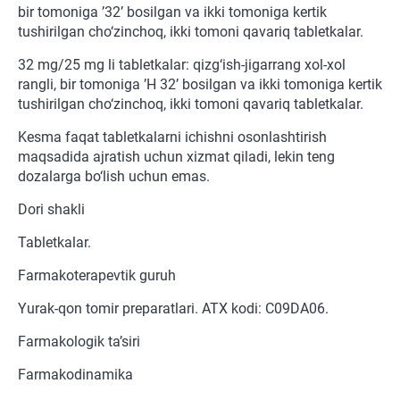
bir tomoniga ’32’ bosilgan va ikki tomoniga kertik
tushirilgan cho‘zinchoq, ikki tomoni qavariq tabletkalar.
32 mg/25 mg li tabletkalar: qizg‘ish-jigarrang xol-xol
rangli, bir tomoniga ’H 32’ bosilgan va ikki tomoniga kertik
tushirilgan cho‘zinchoq, ikki tomoni qavariq tabletkalar.
Kesma faqat tabletkalarni ichishni osonlashtirish
maqsadida ajratish uchun xizmat qiladi, lekin teng
dozalarga bo‘lish uchun emas.
Dori shakli
Tabletkalar.
Farmakoterapevtik guruh
Yurak-qon tomir preparatlari. ATX kodi: C09DA06.
Farmakologik ta’siri
Farmakodinamika