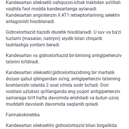
Kandesartan sileksetili oshqozon-ichak traktidan so‘rilish
vaqtida faol modda kandesartanga aylanadi.
Kandesartan angiotenzin II AT1 retseptorlarining selektiv
antagonisti hisoblanadi.
Gidroxlortiazid tiazidli diuretik hisoblanadi. U suv va ba’zi
tuzlarni (masalan, natriyni) siydik bilan chiqarib
tashlashga yordam beradi.
Kandesartan va gidroxlortiazid bir-birining antigipertenziv
ta’sirini to‘ldiradi.
Kandesartan sileksetil/gidroxlortiazidning bir martalik
dozasi qabul qilingandan so‘ng, antigipertenziv ta’sirning
boshlanishi odatda 2 soat ichida sodir bo‘ladi. Dori
vositasi uzluksiz qo‘llanganda eng yuqori antigipertenziv
samaraga to‘rt hafta davomida erishiladi va butun uzoq
muddatli davolash davomida saqlanib qoladi.
Farmakokinetika
Kandesartan sileksetilni gidroxlortiazid bilan birgalikda