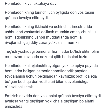
Homiladorlik va laktatsiya davri
Homiladorlikning birinchi uch oyligida dori vositasini
qo‘llash tavsiya etilmaydi.
Homiladorlikning ikkinchi va uchinchi trimestrlarida
ushbu dori vositasini qo‘llash mumkin emas, chunki u
homiladorlikning ushbu muddatlarida homila
rivojlanishiga jiddiy zarar yetkazishi mumkin.
Tug‘ish yoshidagi bemorlar homilador bo‘lish ehtimolini
muntazam ravishda nazorat qilib borishlari lozim.
Homiladorlikni rejalashtirayotgan yoki terapiya paytida
homilador bo‘lgan bemorlar homiladorlik paytida
foydalanish uchun belgilangan xavfsizlik profiliga ega
bo‘lgan boshqa dori vositalari bilan davolanishga
o‘tkazilishi kerak.
Emizish davrida dori vositasini qo‘llash tavsiya etilmaydi,
ayniqsa yangi tug‘ilgan yoki chala tug‘ilgan bolalarni
emizishda.