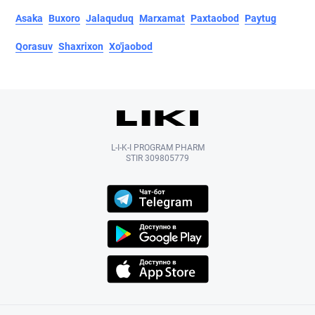
Asaka
Buxoro
Jalaquduq
Marxamat
Paxtaobod
Paytug
Qorasuv
Shaxrixon
Xo'jaobod
L-I-K-I PROGRAM PHARM
STIR 309805779