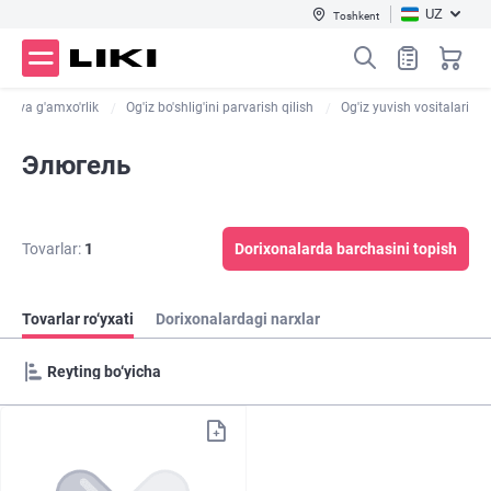
UZ
Toshkent
lik va g'amxo'rlik
Og'iz bo'shlig'ini parvarish qilish
Og'iz yuvish vositalari
Элюгель
Tovarlar:
1
Dorixonalarda barchasini topish
Tovarlar ro‘yxati
Dorixonalardagi narxlar