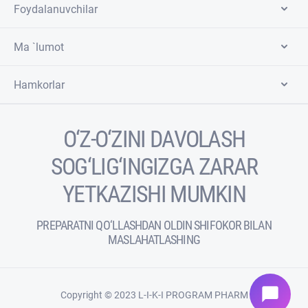
Foydalanuvchilar
Ma `lumot
Hamkorlar
O‘Z-O‘ZINI DAVOLASH
SOG‘LIG‘INGIZGA ZARAR
YETKAZISHI MUMKIN
PREPARATNI QO‘LLASHDAN OLDIN SHIFOKOR BILAN
MASLAHATLASHING
chat_bubble
Copyright © 2023 L-I-K-I PROGRAM PHARM