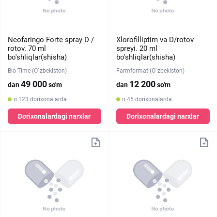
Neofaringo Forte spray D /
Xlorofilliptim va D/rotov
rotov. 70 ml
spreyi. 20 ml
bo'shliqlar(shisha)
bo'shliqlar(shisha)
Bio Time (O`zbekiston)
Farmformat (O`zbekiston)
49 000
12 200
dan
so'm
dan
so'm
в 123 dorixonalarda
в 45 dorixonalarda
Dorixonalardagi narxlar
Dorixonalardagi narxlar