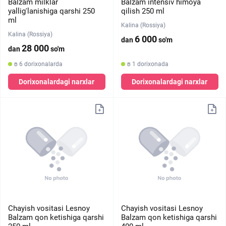
Balzam milklar
Balzam intensiv himoya
yallig'lanishiga qarshi 250
qilish 250 ml
ml
Kalina (Rossiya)
Kalina (Rossiya)
6 000
dan
so'm
28 000
dan
so'm
в 6 dorixonalarda
в 1 dorixonada
Dorixonalardagi narxlar
Dorixonalardagi narxlar
Chayish vositasi ​​Lesnoy
Chayish vositasi ​​Lesnoy
Balzam qon ketishiga qarshi
Balzam qon ketishiga qarshi