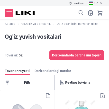
UZ
Toshkent
Katalog
Go'zallik va g'amxo'rlik
Og'iz bo'shlig'ini parvarish qilish
Og'iz yuvish vositalari
Tovarlar:
52
Dorixonalarda barchasini topish
Tovarlar ro‘yxati
Dorixonalardagi narxlar
Filtr