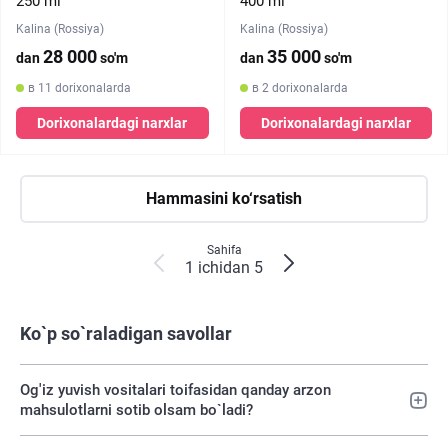
250 ml
400 ml
Kalina (Rossiya)
Kalina (Rossiya)
28 000
35 000
dan
so'm
dan
so'm
в 11 dorixonalarda
в 2 dorixonalarda
Dorixonalardagi narxlar
Dorixonalardagi narxlar
Hammasini ko‘rsatish
Sahifa
1 ichidan 5
Ko`p so`raladigan savollar
Og'iz yuvish vositalari toifasidan qanday arzon
mahsulotlarni sotib olsam bo`ladi?