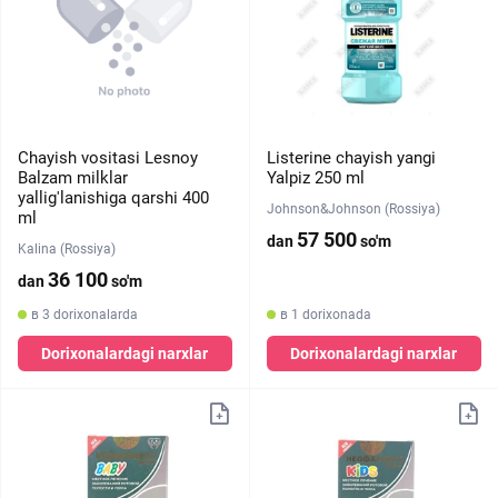
Chayish vositasi ​​Lesnoy
Listerine chayish yangi
Balzam milklar
Yalpiz 250 ml
yallig'lanishiga qarshi 400
Johnson&Johnson (Rossiya)
ml
57 500
dan
so'm
Kalina (Rossiya)
36 100
dan
so'm
в 3 dorixonalarda
в 1 dorixonada
Dorixonalardagi narxlar
Dorixonalardagi narxlar