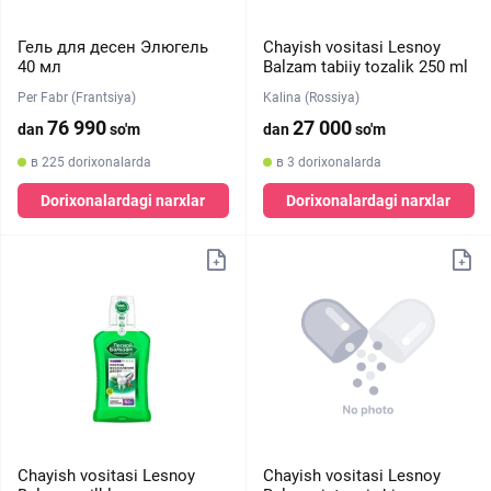
Гель для десен Элюгель
Chayish vositasi ​​Lesnoy
40 мл
Balzam tabiiy tozalik 250 ml
Per Fabr (Frantsiya)
Kalina (Rossiya)
76 990
27 000
dan
so'm
dan
so'm
в 225 dorixonalarda
в 3 dorixonalarda
Dorixonalardagi narxlar
Dorixonalardagi narxlar
Chayish vositasi ​​Lesnoy
Chayish vositasi ​​Lesnoy