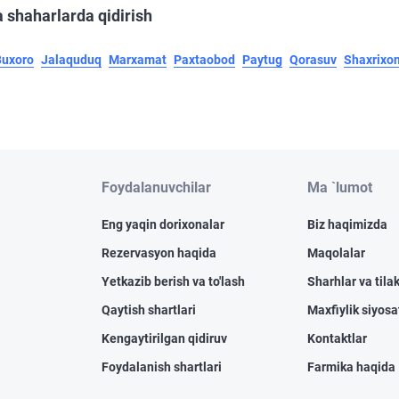
 shaharlarda qidirish
Buxoro
Jalaquduq
Marxamat
Paxtaobod
Paytug
Qorasuv
Shaxrixo
Foydalanuvchilar
Ma `lumot
Eng yaqin dorixonalar
Biz haqimizda
Rezervasyon haqida
Maqolalar
Yetkazib berish va to'lash
Sharhlar va tilak
Qaytish shartlari
Maxfiylik siyosa
Kengaytirilgan qidiruv
Kontaktlar
Foydalanish shartlari
Farmika haqida