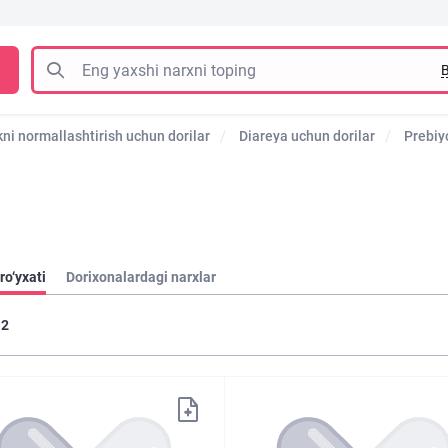
B
kni normallashtirish uchun dorilar
Diareya uchun dorilar
Prebiy
ro‘yxati
Dorixonalardagi narxlar
2