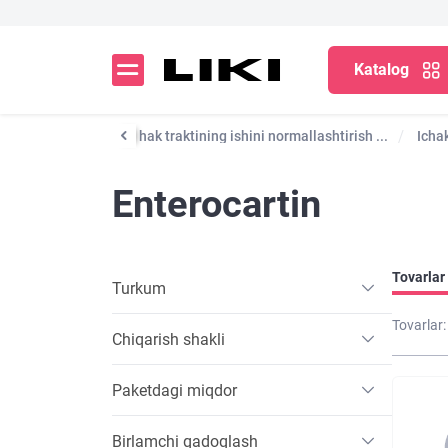
Katalog
orilar
Oshqozon-ichak traktining ishini normallashtirish ...
Icha
Enterocartin
Tovarlar 
Turkum
Tovarlar:
Chiqarish shakli
Paketdagi miqdor
Birlamchi qadoqlash