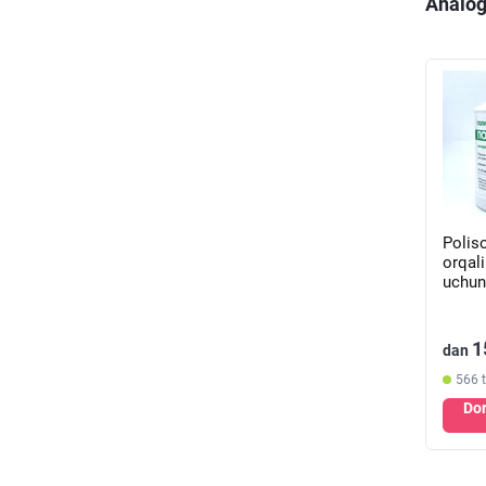
Analog
Polis
orqali
uchun
uchun
(jar)
1
dan
566 
Dor