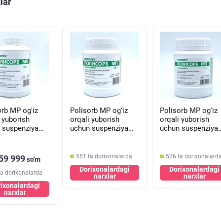
lar
orb MP og'iz
Polisorb MP og'iz
Polisorb MP og'iz
 yuborish
orqali yuborish
orqali yuborish
 suspenziya
uchun suspenziya
uchun suspenziya
 kukun, 50 g
uchun kukun, 25 g
uchun kukun, 12 g
(jar)
(jar)
551 ta dorixonalarda
526 ta dorixonalard
59 999
so'm
Dorixonalardagi
Dorixonalardagi
ta dorixonalarda
narxlar
narxlar
ixonalardagi
narxlar