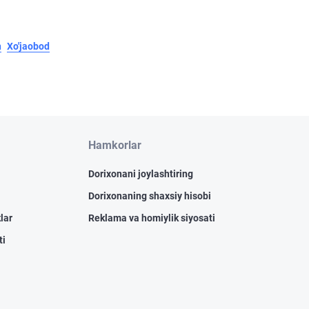
n
Xo'jaobod
Hamkorlar
Dorixonani joylashtiring
Dorixonaning shaxsiy hisobi
lar
Reklama va homiylik siyosati
ti