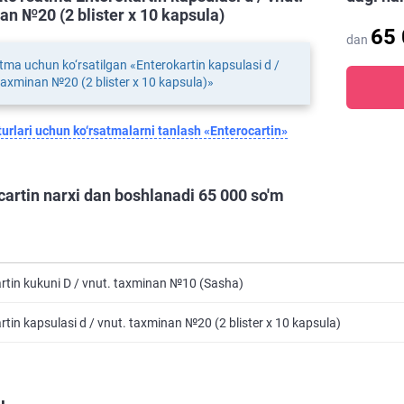
an №20 (2 blister х 10 kapsula)
65
dan
tma uchun ko‘rsatilgan «Enterokartin kapsulasi d /
taxminan №20 (2 blister х 10 kapsula)»
urlari uchun ko‘rsatmalarni tanlash «Enterocartin»
cartin narxi dan boshlanadi 65 000 so'm
rtin kukuni D / vnut. taxminan №10 (Sasha)
rtin kapsulasi d / vnut. taxminan №20 (2 blister х 10 kapsula)