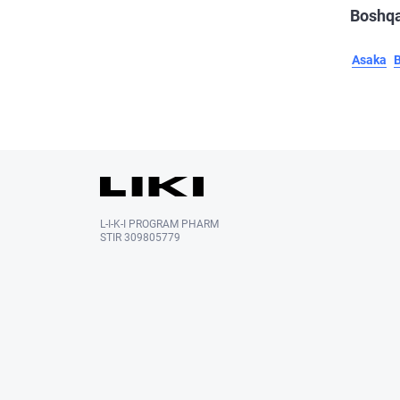
Boshqa
Asaka
L-I-K-I PROGRAM PHARM
STIR 309805779