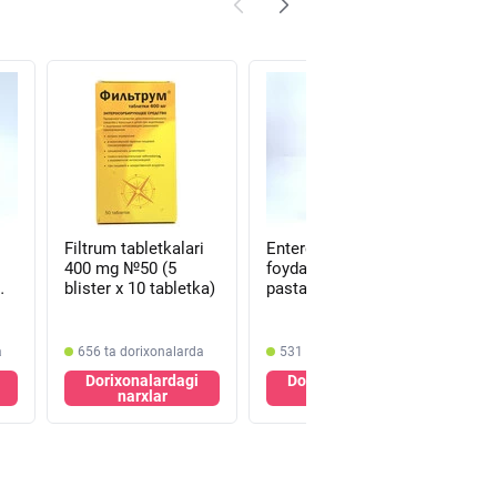
Filtrum tabletkalari
Enterosgel ichki
Ent
400 mg №50 (5
foydalanish uchun
D /
blister х 10 tabletka)
pasta 225 g (naycha)
№10
a
656 ta dorixonalarda
531 ta dorixonalarda
da
Dorixonalardagi
Dorixonalardagi
23
narxlar
narxlar
D