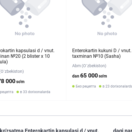
okartin kapsulasi d / vnut.
Enterokartin kukuni D / vnut.
inan №20 (2 blister х 10
taxminan №10 (Sasha)
ula)
Abm (O`zbekiston)
O`zbekiston)
65 000
dan
so'm
78 000
so'm
Без рецепта
в 23 dorixonalard
 рецепта
в 33 dorixonalarda
ko‘rsatma Enterokartin kapsulasi d / vnut.
dagi na