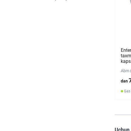
Enter
taxm
kaps
Abm (
dan
Без
Uchun 