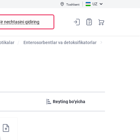
UZ
Toshkent
ir nechtasini qidiring
otikalar
Enterosorbentlar va detoksifikatorlar