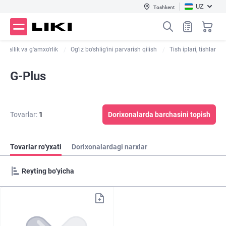
UZ
Toshkent
o'zallik va g'amxo'rlik
Og'iz bo'shlig'ini parvarish qilish
Tish iplari, tishlar
G-Plus
Tovarlar:
1
Dorixonalarda barchasini topish
Tovarlar ro‘yxati
Dorixonalardagi narxlar