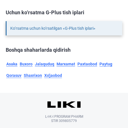
Uchun ko‘rsatma G-Plus tish iplari
Ko‘rsatma uchun ko‘rsatilgan «G-Plus tish iplari»
Boshqa shaharlarda qidirish
Asaka
Buxoro
Jalaquduq
Marxamat
Paxtaobod
Paytug
Qorasuv
Shaxrixon
Xo'jaobod
L-I-K-I PROGRAM PHARM
STIR 309805779