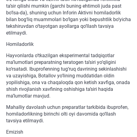
ta’sir qilishi mumkin (garchi buning ehtimoli juda past
bo‘lsa-da), shuning uchun Inforin Aktivni homiladorlik
bilan bog‘liq muammolari bo‘lgan yoki bepushtlik bo‘yicha
tekshiruvdan o‘tayotgan ayollarga qo‘llash tavsiya
etilmaydi.
Homiladorlik
Hayvonlarda o‘tkazilgan eksperimental tadqiqotlar
ma’lumotlari preparatning teratogen ta’siri yo‘qligini
ko‘rsatadi. Ibuprofenning tug‘ruq davrining sekinlashishi
va uzayishiga, Botallov yo‘lining muddatidan oldin
yopilishiga, ona va chaqaloqda qon ketish xavfiga, onada
shish rivojlanish xavfining oshishiga ta’siri haqida
ma’lumotlar mavjud.
Mahalliy davolash uchun preparatlar tarkibida ibuprofen,
homiladorlikning birinchi olti oyi davomida qo‘llash
tavsiya etilmaydi.
Emizish