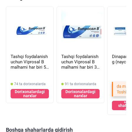
Tashqi foydalanish
Tashqi foydalanish
Dinapar Gel gel
uchun Viprosal B
uchun Viprosal B
g (naycha
malhami har biri 50
malhami har biri 30
g (naycha)
g (naycha)
74 ta dorixonalarda
91 ta dorixonalarda
da mavj
Dorixonalardagi
Dorixonalardagi
Toshken
narxlar
narxlar
Bos
shahar
nar
Boshqa shaharlarda qidirish