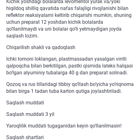
Kichik yoshdagi bolalarda levomentol yurak va/yoki
hiqildoq shilliq qavatida nafas falajligi rivojlanishi bilan
reflektor reaksiyalarni keltirib chiqarishi mumkin, shuning
uchun preparat 12 yoshdan kichik bolalarda
qo‘llanilmaydi va uni bolalar qo‘li yetmaydigan joyda
saqlash lozim.
Chiqarilish shakli va qadoqlash
Ichki tomoni loklangan, plastmassadan yasalgan vintli
qalpoqcha bilan berkitilgan, pastki qismida lateks halqasi
bo‘lgan alyuminiy tubalarga 40 g dan preparat solinadi.
Qozoq va rus tillaridagi tibbiy qo‘llash bo‘yicha yo‘riqnoma
bilan birga 1 tadan tuba karton qutiga joylashtiriladi.
Saqlash muddati
Saqlash muddati 3 yil
Yaroqlilik muddati tugaganidan keyin qo‘llanilmasin!
Saqlash shartlari