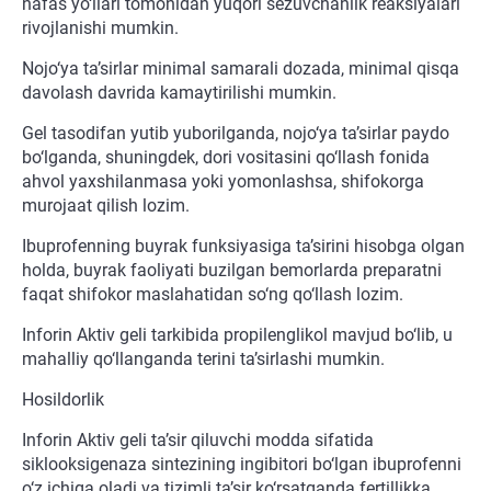
nafas yo‘llari tomonidan yuqori sezuvchanlik reaksiyalari
rivojlanishi mumkin.
Nojo‘ya ta’sirlar minimal samarali dozada, minimal qisqa
davolash davrida kamaytirilishi mumkin.
Gel tasodifan yutib yuborilganda, nojo‘ya ta’sirlar paydo
bo‘lganda, shuningdek, dori vositasini qo‘llash fonida
ahvol yaxshilanmasa yoki yomonlashsa, shifokorga
murojaat qilish lozim.
Ibuprofenning buyrak funksiyasiga ta’sirini hisobga olgan
holda, buyrak faoliyati buzilgan bemorlarda preparatni
faqat shifokor maslahatidan so‘ng qo‘llash lozim.
Inforin Aktiv geli tarkibida propilenglikol mavjud bo‘lib, u
mahalliy qo‘llanganda terini ta’sirlashi mumkin.
Hosildorlik
Inforin Aktiv geli ta’sir qiluvchi modda sifatida
siklooksigenaza sintezining ingibitori bo‘lgan ibuprofenni
o‘z ichiga oladi va tizimli ta’sir ko‘rsatganda fertillikka