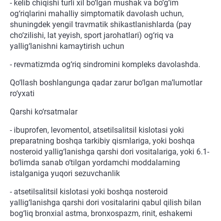
- kelib chiqishi turli xil bo‘lgan mushak va bo‘g‘im
og‘riqlarini mahalliy simptomatik davolash uchun,
shuningdek yengil travmatik shikastlanishlarda (pay
cho‘zilishi, lat yeyish, sport jarohatlari) og‘riq va
yallig‘lanishni kamaytirish uchun
- revmatizmda og‘riq sindromini kompleks davolashda.
Qo‘llash boshlangunga qadar zarur bo‘lgan ma’lumotlar
ro‘yxati
Qarshi ko‘rsatmalar
- ibuprofen, levomentol, atsetilsalitsil kislotasi yoki
preparatning boshqa tarkibiy qismlariga, yoki boshqa
nosteroid yallig‘lanishga qarshi dori vositalariga, yoki 6.1-
bo‘limda sanab o‘tilgan yordamchi moddalarning
istalganiga yuqori sezuvchanlik
- atsetilsalitsil kislotasi yoki boshqa nosteroid
yallig‘lanishga qarshi dori vositalarini qabul qilish bilan
bog‘liq bronxial astma, bronxospazm, rinit, eshakemi