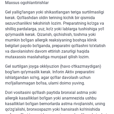
Maxsus ogohlantirishlar
Gel yallig‘langan yoki shikastlangan teriga surtilmasligi
kerak. Qo‘llashdan oldin terining kichik bir qismida
sezuvchanlikni tekshirish lozim. Preparatning ko‘zga va
shilliq pardalarga, yuz, ko‘z yoki lablarga tushishiga yo‘l
qo‘ymaslik kerak. Qizarish, qichishish, toshma yoki
mumkin bo‘lgan allergik reaksiyaning boshqa klinik
belgilari paydo bo‘lganda, preparatni qo‘llashni to‘xtatish
va davolanishni davom ettirish zarurligi haqida
mutaxassis maslahatiga murojaat qilish lozim.
Gel surtilgan joyga okklyuzion (havo o‘tkazmaydigan)
bog‘lam qo‘ymaslik kerak. Inforin Aktiv preparatini
ishlatgandan so‘ng, agar qo‘llar davolash uchun
mo‘ljallanmagan bo‘lsa, ularni doimo yuving.
Dori vositasini qo‘llash paytida bronxial astma yoki
allergik kasalliklari bo‘lgan yoki anamnezida ushbu
kasalliklari bo‘lgan bemorlarda astma rivojlanishi, uning
qo‘zg‘alishi, bronxospazm yoki hansirash ko‘rinishida