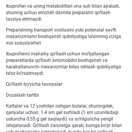
Ibuprofen va uning metabolitlari ona suti bilan ajraladi,
shuning uchun emizish davrida preparatni qo‘llash
tavsiya etilmaydi.
Preparatning transport vositasini yoki potensial xavfli
mexanizmlarni boshqarish qobiliyatiga ta’sirining o‘ziga
xos xususiyatlari
Ibuprofenni mahalliy qo‘llash uchun mo‘ljallangan
preparatlarda qo‘llash avtomobilni boshqarish va
harakatlanuvchi mexanizmlar bilan ishlash qobiliyatiga
ta’sir ko‘rsatmaydi.
Qo‘llash bo‘yicha tavsiyalar
Dozalash tartibi
Kattalar va 12 yoshdan oshgan bolalar, shuningdek,
qariyalar uchun: 1-4 sm gel surtiladi (1 sm uzunlikdagi
ustuncha 0,55 g gel saqlaydi) va so‘rilguncha yengil
ishqalanadi. Qo‘llash zaruratga qarab, kuniga ko‘pi bilan
uch martagacha takrorlanadi, bunda har bir qo‘llash