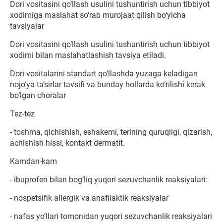
Dori vositasini qo‘llash usulini tushuntirish uchun tibbiyot
xodimiga maslahat so‘rab murojaat qilish bo‘yicha
tavsiyalar
Dori vositasini qo‘llash usulini tushuntirish uchun tibbiyot
xodimi bilan maslahatlashish tavsiya etiladi.
Dori vositalarini standart qo‘llashda yuzaga keladigan
nojo‘ya ta’sirlar tavsifi va bunday hollarda ko‘rilishi kerak
bo‘lgan choralar
Tez-tez
- toshma, qichishish, eshakemi, terining quruqligi, qizarish,
achishish hissi, kontakt dermatit.
Kamdan-kam
- ibuprofen bilan bog‘liq yuqori sezuvchanlik reaksiyalari:
- nospetsifik allergik va anafilaktik reaksiyalar
- nafas yo‘llari tomonidan yuqori sezuvchanlik reaksiyalari