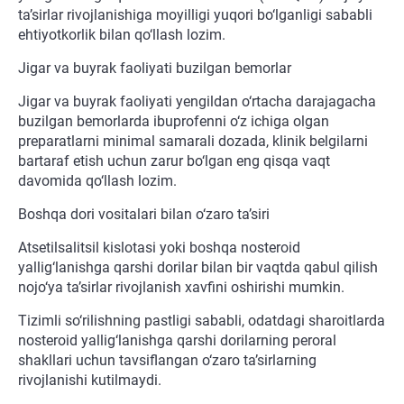
ta’sirlar rivojlanishiga moyilligi yuqori bo‘lganligi sababli
ehtiyotkorlik bilan qo‘llash lozim.
Jigar va buyrak faoliyati buzilgan bemorlar
Jigar va buyrak faoliyati yengildan o‘rtacha darajagacha
buzilgan bemorlarda ibuprofenni o‘z ichiga olgan
preparatlarni minimal samarali dozada, klinik belgilarni
bartaraf etish uchun zarur bo‘lgan eng qisqa vaqt
davomida qo‘llash lozim.
Boshqa dori vositalari bilan o‘zaro ta’siri
Atsetilsalitsil kislotasi yoki boshqa nosteroid
yallig‘lanishga qarshi dorilar bilan bir vaqtda qabul qilish
nojo‘ya ta’sirlar rivojlanish xavfini oshirishi mumkin.
Tizimli so‘rilishning pastligi sababli, odatdagi sharoitlarda
nosteroid yallig‘lanishga qarshi dorilarning peroral
shakllari uchun tavsiflangan o‘zaro ta’sirlarning
rivojlanishi kutilmaydi.