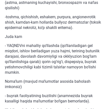
(astma, astmaning kuchayishi, bronxospazm va nafas
qisilishi)
-toshma, qichishish, eshakem, purpura, angionevrotik
shish, kamdan-kam hollarda bullyoz dermatozlar (toksik
epidermal nekroliz, ko‘p shaklli eritema).
Juda kam
- YAQNDVni mahalliy qo‘llashda (qo‘llaniladigan gel
miqdori, ishlov beriladigan yuza hajmi, terining butunlik
darajasi, davolash davomiyligi va okklyuzion bog‘lam
qo‘llanilishiga qarab) qorin og‘rig‘i, dispepsiya, buyrak
yetishmovchiligi kabi tizimli ta’sirlar namoyon bo‘lishi
mumkin.
Noma’lum (mavjud ma’lumotlar asosida baholash
imkonsiz)
- buyrak faoliyatining buzilishi (anamnezida buyrak
kasalligi haqida ma’lumotlar bo‘lgan bemorlarda).