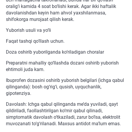
oralig‘i kamida 4 soat bo‘lishi kerak. Agar ikki haftalik
davolanishdan keyin ham ahvol yaxshilanmasa,
shifokorga murojaat qilish kerak.
Yuborish usuli va yo‘li
Faqat tashqi qo‘llash uchun.
Doza oshirib yuborilganda ko‘riladigan choralar
Preparatni mahalliy qo‘llashda dozani oshirib yuborish
ehtimoli juda kam.
Ibuprofen dozasini oshirib yuborish belgilari (ichga qabul
qilinganda): bosh og‘rig‘i, qusish, uyquchanlik,
gipotenziya.
Davolash: Ichga qabul qilinganda me’da yuviladi, qayt
qildiriladi, faollashtirilgan ko‘mir qabul qilinadi,
simptomatik davolash o‘tkaziladi, zarur bo‘lsa, elektrolit
muvozanati to‘g‘rilanadi. Maxsus antidot ma’lum emas.