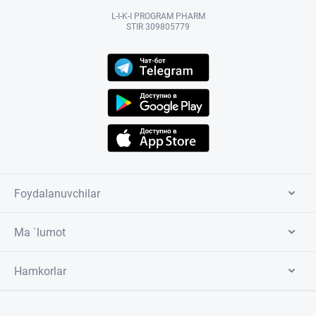
L-I-K-I PROGRAM PHARM
STIR 309805779
Foydalanuvchilar
Ma `lumot
Hamkorlar