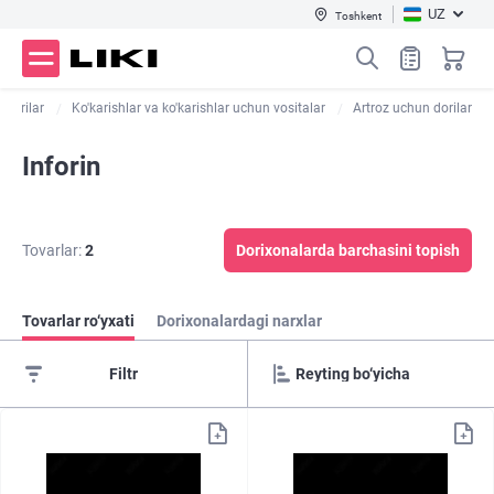
UZ
Toshkent
 dorilar
Ko'karishlar va ko'karishlar uchun vositalar
Artroz uchun dorilar
Inforin
Tovarlar:
2
Dorixonalarda barchasini topish
Tovarlar ro‘yxati
Dorixonalardagi narxlar
Filtr