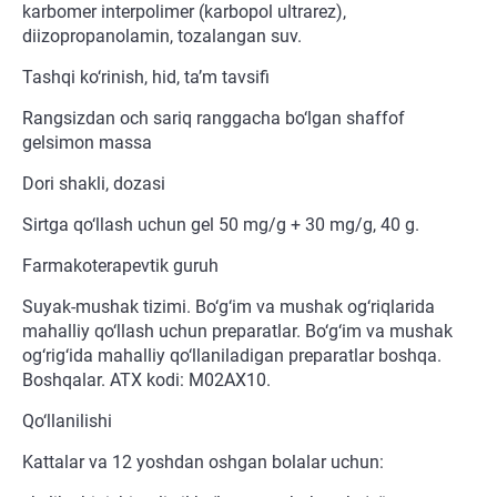
karbomer interpolimer (karbopol ultrarez),
diizopropanolamin, tozalangan suv.
Tashqi ko‘rinish, hid, ta’m tavsifi
Rangsizdan och sariq ranggacha bo‘lgan shaffof
gelsimon massa
Dori shakli, dozasi
Sirtga qo‘llash uchun gel 50 mg/g + 30 mg/g, 40 g.
Farmakoterapevtik guruh
Suyak-mushak tizimi. Bo‘g‘im va mushak og‘riqlarida
mahalliy qo‘llash uchun preparatlar. Bo‘g‘im va mushak
og‘rig‘ida mahalliy qo‘llaniladigan preparatlar boshqa.
Boshqalar. ATX kodi: M02AX10.
Qo‘llanilishi
Kattalar va 12 yoshdan oshgan bolalar uchun: