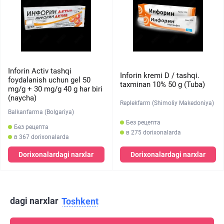
Inforin Activ tashqi
Inforin kremi D / tashqi.
foydalanish uchun gel 50
taxminan 10% 50 g (Tuba)
mg/g + 30 mg/g 40 g har biri
(naycha)
Replekfarm (Shimoliy Makedoniya)
Balkanfarma (Bolgariya)
Без рецепта
Без рецепта
в 275 dorixonalarda
в 367 dorixonalarda
Dorixonalardagi narxlar
Dorixonalardagi narxlar
dagi narxlar
Toshkent