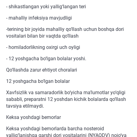
- shikastlangan yoki yallig‘langan teri
- mahalliy infeksiya mavjudligi
-terining bir joyida mahalliy qo‘llash uchun boshqa dori
vositalari bilan bir vaqtda qo‘llash
- homiladorlikning oxirgi uch oyligi
- 12 yoshgacha bo‘lgan bolalar yoshi.
Qo‘llashda zarur ehtiyot choralari
12 yoshgacha bo‘lgan bolalar
Xavfsizlik va samaradorlik bo‘yicha ma’lumotlar yo‘qligi
sababli, preparatni 12 yoshdan kichik bolalarda qo‘llash
tavsiya etilmaydi.
Keksa yoshdagi bemorlar
Keksa yoshdagi bemorlarda barcha nosteroid
yallig‘lanishga qarshi dori vositalarini (NYAQDV) nojo‘ya