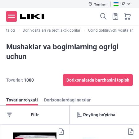
UZ
Toshkent
Katalog
Dori vositalari va profilaktik dorilar
Og'riq qoldiruvchi vositalar
Mushaklar va bogimlarning ogrigi
uchun
Tovarlar:
1000
Dorixonalarda barchasini topish
Tovarlar ro‘yxati
Dorixonalardagi narxlar
Filtr