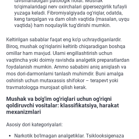
tavsiflanadigan patologik holat. Mushak
to'qimalaridagi nerv oxirchalari gipersezgirlik tufayli
yuzaga keladi. Fibromiyalgiyada og'riqlar, odatda,
keng tarqalgan va dam olish vaqtida (masalan, uyqu
vaqtida) ham noqulaylik tug'dirishi mumkin.
Keltirilgan sabablar faqat eng ko'p uchraydiganlardir.
Biroq, mushak og'riqlarini keltirib chiqaradigan boshqa
omillar ham mavjud. Ularni engillashtirish uchun
vaqtincha yoki doimiy ravishda analgetik preparatlardan
foydalanish mumkin. Ammo sababini aniq aniqlash va
mos dori-darmonlarni tanlash muhimdir. Buni amalga
oshirish uchun mutaxassis shifokor – terapevt yoki
travmatologga murojaat qilish kerak.
Mushak va bo'g'im og'riqlari uchun og'riqni
qoldiruvchi vositalar: klassifikatsiya, harakat
mexanizmlari
Asosiy dori kategoriyalari:
Narkotik bo'lmagan analgetiklar. Tsiklooksigenaza