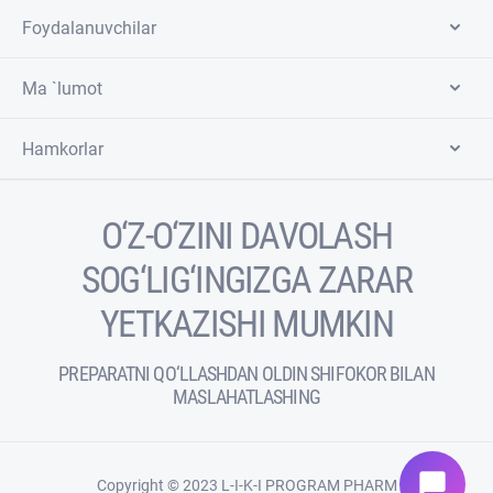
Foydalanuvchilar
Ma `lumot
Hamkorlar
O‘Z-O‘ZINI DAVOLASH
SOG‘LIG‘INGIZGA ZARAR
YETKAZISHI MUMKIN
PREPARATNI QO‘LLASHDAN OLDIN SHIFOKOR BILAN
MASLAHATLASHING
chat_bubble
Copyright © 2023 L-I-K-I PROGRAM PHARM