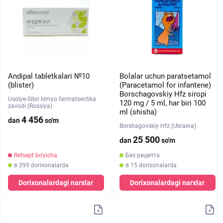
Andipal tabletkalari №10
Bolalar uchun paratsetamol
(blister)
(Paracetamol for infantene)
Borschagovskiy Hfz siropi
Usolye-Sibir kimyo farmatsevtika
120 mg / 5 ml, har biri 100
zavodi (Rossiya)
ml (shisha)
4 456
dan
so'm
Borshagovskiy Hfz (Ukraina)
25 500
dan
so'm
Retsept bo'yicha
Без рецепта
в 299 dorixonalarda
в 15 dorixonalarda
Dorixonalardagi narxlar
Dorixonalardagi narxlar