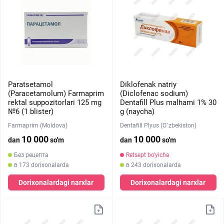
Paratsetamol
Diklofenak natriy
(Paracetamolum) Farmaprim
(Diclofenac sodium)
rektal suppozitorlari 125 mg
Dentafill Plus malhami 1% 30
№6 (1 blister)
g (naycha)
Farmaprim (Moldova)
Dentafill Plyus (O`zbekiston)
10 000
10 000
dan
so'm
dan
so'm
Без рецепта
Retsept bo'yicha
в 173 dorixonalarda
в 243 dorixonalarda
Dorixonalardagi narxlar
Dorixonalardagi narxlar