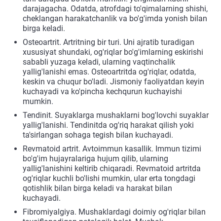
darajagacha. Odatda, atrofdagi to'qimalarning shishi,
cheklangan harakatchanlik va bo'g'imda yonish bilan
birga keladi.
Osteoartrit. Artritning bir turi. Uni ajratib turadigan
xususiyat shundaki, og'riqlar bo'g'imlarning eskirishi
sababli yuzaga keladi, ularning vaqtinchalik
yallig'lanishi emas. Osteoartritda og'riqlar, odatda,
keskin va chuqur bo'ladi. Jismoniy faoliyatdan keyin
kuchayadi va ko'pincha kechqurun kuchayishi
mumkin.
Tendinit. Suyaklarga mushaklarni bog'lovchi suyaklar
yallig'lanishi. Tendinitda og'riq harakat qilish yoki
ta'sirlangan sohaga tegish bilan kuchayadi.
Revmatoid artrit. Avtoimmun kasallik. Immun tizimi
bo'g'im hujayralariga hujum qilib, ularning
yallig'lanishini keltirib chiqaradi. Revmatoid artritda
og'riqlar kuchli bo'lishi mumkin, ular erta tongdagi
qotishlik bilan birga keladi va harakat bilan
kuchayadi.
Fibromiyalgiya. Mushaklardagi doimiy og'riqlar bilan