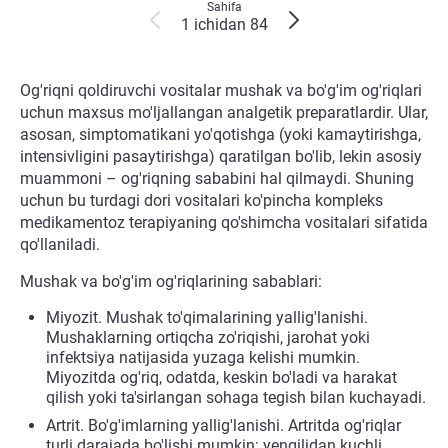
Sahifa
1 ichidan 84
Og'riqni qoldiruvchi vositalar mushak va bo'g'im og'riqlari
uchun maxsus mo'ljallangan analgetik preparatlardir. Ular,
asosan, simptomatikani yo'qotishga (yoki kamaytirishga,
intensivligini pasaytirishga) qaratilgan bo'lib, lekin asosiy
muammoni – og'riqning sababini hal qilmaydi. Shuning
uchun bu turdagi dori vositalari ko'pincha kompleks
medikamentoz terapiyaning qo'shimcha vositalari sifatida
qo'llaniladi.
Mushak va bo'g'im og'riqlarining sabablari:
Miyozit. Mushak to'qimalarining yallig'lanishi.
Mushaklarning ortiqcha zo'riqishi, jarohat yoki
infektsiya natijasida yuzaga kelishi mumkin.
Miyozitda og'riq, odatda, keskin bo'ladi va harakat
qilish yoki ta'sirlangan sohaga tegish bilan kuchayadi.
Artrit. Bo'g'imlarning yallig'lanishi. Artritda og'riqlar
turli darajada bo'lishi mumkin: yengilidan kuchli