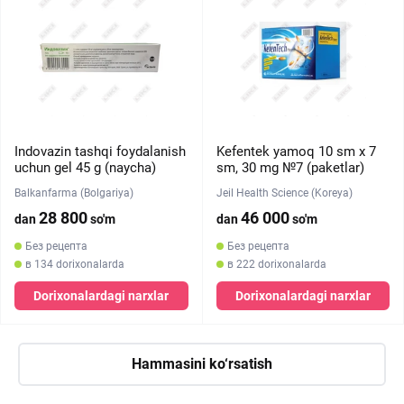
Indovazin tashqi foydalanish
Kefentek yamoq 10 sm х 7
uchun gel 45 g (naycha)
sm, 30 mg №7 (paketlar)
Balkanfarma (Bolgariya)
Jeil Health Science (Koreya)
28 800
46 000
dan
so'm
dan
so'm
Без рецепта
Без рецепта
в 134 dorixonalarda
в 222 dorixonalarda
Dorixonalardagi narxlar
Dorixonalardagi narxlar
Hammasini ko‘rsatish