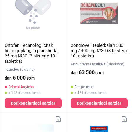
Ortofen Technolog ichak
Xondrovell tabletkalari 500
bilan qoplangan planshetlar
mg / 400 mg №30 (3 blister х
25 mg №30 (3 blister х 10
10 tabletka)
tabletka)
Arthur farmasyutikalz (Hindiston)
Texnolog (Ukraina)
63 500
dan
so'm
6 000
dan
so'm
Retsept bo'yicha
Без рецепта
в 112 dorixonalarda
в 426 dorixonalarda
Dorixonalardagi narxlar
Dorixonalardagi narxlar