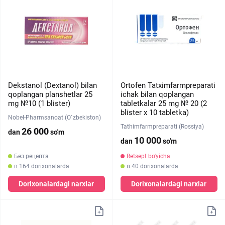
Dekstanol (Dextanol) bilan
Ortofen Tatximfarmpreparati
qoplangan planshetlar 25
ichak bilan qoplangan
mg №10 (1 blister)
tabletkalar 25 mg № 20 (2
blister х 10 tabletka)
Nobel-Pharmsanoat (O`zbekiston)
Tathimfarmpreparati (Rossiya)
26 000
dan
so'm
10 000
dan
so'm
Без рецепта
Retsept bo'yicha
в 164 dorixonalarda
в 40 dorixonalarda
Dorixonalardagi narxlar
Dorixonalardagi narxlar