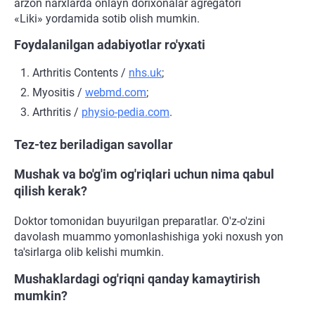
arzon narxlarda onlayn dorixonalar agregatori
«Liki» yordamida sotib olish mumkin.
Foydalanilgan adabiyotlar ro'yxati
Arthritis Contents /
nhs.uk
;
Myositis /
webmd.com
;
Arthritis /
physio-pedia.com
.
Tez-tez beriladigan savollar
Mushak va bo'g'im og'riqlari uchun nima qabul
qilish kerak?
Doktor tomonidan buyurilgan preparatlar. O'z-o'zini
davolash muammo yomonlashishiga yoki noxush yon
ta'sirlarga olib kelishi mumkin.
Mushaklardagi og'riqni qanday kamaytirish
mumkin?