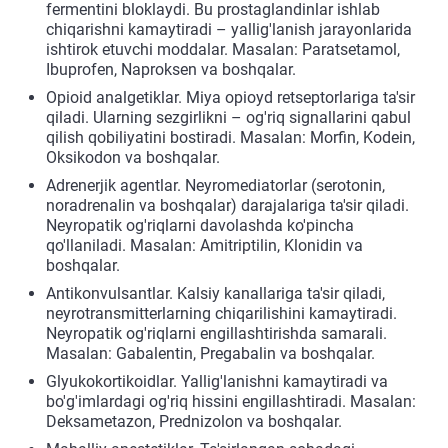
fermentini bloklaydi. Bu prostaglandinlar ishlab
chiqarishni kamaytiradi – yallig'lanish jarayonlarida
ishtirok etuvchi moddalar. Masalan: Paratsetamol,
Ibuprofen, Naproksen va boshqalar.
Opioid analgetiklar. Miya opioyd retseptorlariga ta'sir
qiladi. Ularning sezgirlikni – og'riq signallarini qabul
qilish qobiliyatini bostiradi. Masalan: Morfin, Kodein,
Oksikodon va boshqalar.
Adrenerjik agentlar. Neyromediatorlar (serotonin,
noradrenalin va boshqalar) darajalariga ta'sir qiladi.
Neyropatik og'riqlarni davolashda ko'pincha
qo'llaniladi. Masalan: Amitriptilin, Klonidin va
boshqalar.
Antikonvulsantlar. Kalsiy kanallariga ta'sir qiladi,
neyrotransmitterlarning chiqarilishini kamaytiradi.
Neyropatik og'riqlarni engillashtirishda samarali.
Masalan: Gabalentin, Pregabalin va boshqalar.
Glyukokortikoidlar. Yallig'lanishni kamaytiradi va
bo'g'imlardagi og'riq hissini engillashtiradi. Masalan:
Deksametazon, Prednizolon va boshqalar.