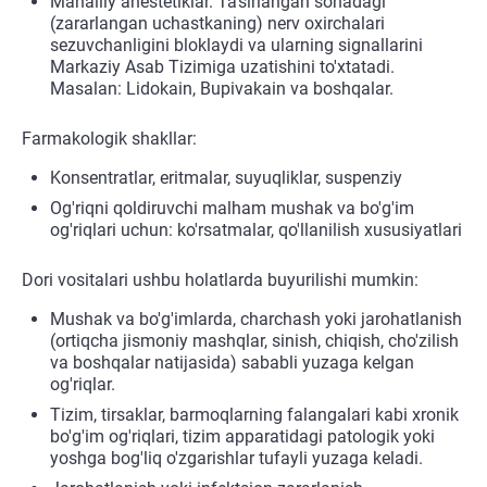
Mahalliy anestetiklar. Ta'sirlangan sohadagi
(zararlangan uchastkaning) nerv oxirchalari
sezuvchanligini bloklaydi va ularning signallarini
Markaziy Asab Tizimiga uzatishini to'xtatadi.
Masalan: Lidokain, Bupivakain va boshqalar.
Farmakologik shakllar:
Konsentratlar, eritmalar, suyuqliklar, suspenziy
Og'riqni qoldiruvchi malham mushak va bo'g'im
og'riqlari uchun: ko'rsatmalar, qo'llanilish xususiyatlari
Dori vositalari ushbu holatlarda buyurilishi mumkin:
Mushak va bo'g'imlarda, charchash yoki jarohatlanish
(ortiqcha jismoniy mashqlar, sinish, chiqish, cho'zilish
va boshqalar natijasida) sababli yuzaga kelgan
og'riqlar.
Tizim, tirsaklar, barmoqlarning falangalari kabi xronik
bo'g'im og'riqlari, tizim apparatidagi patologik yoki
yoshga bog'liq o'zgarishlar tufayli yuzaga keladi.