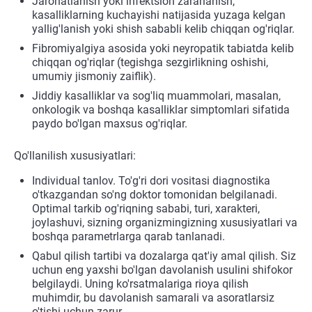
Jarohatlanish yoki infektsion zararlanish,
kasalliklarning kuchayishi natijasida yuzaga kelgan
yallig'lanish yoki shish sababli kelib chiqqan og'riqlar.
Fibromiyalgiya asosida yoki neyropatik tabiatda kelib
chiqqan og'riqlar (tegishga sezgirlikning oshishi,
umumiy jismoniy zaiflik).
Jiddiy kasalliklar va sog'liq muammolari, masalan,
onkologik va boshqa kasalliklar simptomlari sifatida
paydo bo'lgan maxsus og'riqlar.
Qo'llanilish xususiyatlari:
Individual tanlov. To'g'ri dori vositasi diagnostika
o'tkazgandan so'ng doktor tomonidan belgilanadi.
Optimal tarkib og'riqning sababi, turi, xarakteri,
joylashuvi, sizning organizmingizning xususiyatlari va
boshqa parametrlarga qarab tanlanadi.
Qabul qilish tartibi va dozalarga qat'iy amal qilish. Siz
uchun eng yaxshi bo'lgan davolanish usulini shifokor
belgilaydi. Uning ko'rsatmalariga rioya qilish
muhimdir, bu davolanish samarali va asoratlarsiz
o'tishi uchun zarur.