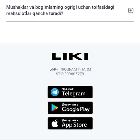
Mushaklar va bogimlarning ogrigi uchun toifasidagi
mahsulotlar qancha turadi?
L-I-K-I PROGRAM PHARM
STIR 309805779