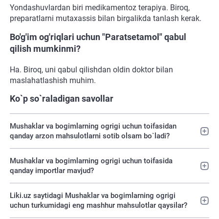
Yondashuvlardan biri medikamentoz terapiya. Biroq,
preparatlarni mutaxassis bilan birgalikda tanlash kerak.
Bo'g'im og'riqlari uchun "Paratsetamol" qabul
qilish mumkinmi?
Ha. Biroq, uni qabul qilishdan oldin doktor bilan
maslahatlashish muhim.
Ko`p so`raladigan savollar
Mushaklar va bogimlarning ogrigi uchun toifasidan
qanday arzon mahsulotlarni sotib olsam bo`ladi?
Mushaklar va bogimlarning ogrigi uchun toifasida
qanday importlar mavjud?
Liki.uz saytidagi Mushaklar va bogimlarning ogrigi
uchun turkumidagi eng mashhur mahsulotlar qaysilar?