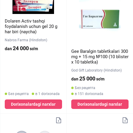
Dolaren Activ tashqi
foydalanish uchun gel 20 g
har biri (naycha)
Nabros Farma (Hindiston)
24 000
dan
so'm
Gee Baralgin tabletkalari 300
mg + 15 mg №100 (10 blister
х 10 tabletka)
God Gift Laboratory (Hindiston)
25 000
dan
so'm
Без рецепта
Без рецепта
в 1 dorixonada
в 151 dorixonada
Dorixonalardagi narxlar
Dorixonalardagi narxlar