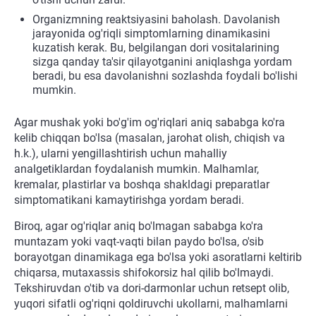
Organizmning reaktsiyasini baholash. Davolanish
jarayonida og'riqli simptomlarning dinamikasini
kuzatish kerak. Bu, belgilangan dori vositalarining
sizga qanday ta'sir qilayotganini aniqlashga yordam
beradi, bu esa davolanishni sozlashda foydali bo'lishi
mumkin.
Agar mushak yoki bo'g'im og'riqlari aniq sababga ko'ra
kelib chiqqan bo'lsa (masalan, jarohat olish, chiqish va
h.k.), ularni yengillashtirish uchun mahalliy
analgetiklardan foydalanish mumkin. Malhamlar,
kremalar, plastirlar va boshqa shakldagi preparatlar
simptomatikani kamaytirishga yordam beradi.
Biroq, agar og'riqlar aniq bo'lmagan sababga ko'ra
muntazam yoki vaqt-vaqti bilan paydo bo'lsa, o'sib
borayotgan dinamikaga ega bo'lsa yoki asoratlarni keltirib
chiqarsa, mutaxassis shifokorsiz hal qilib bo'lmaydi.
Tekshiruvdan o'tib va dori-darmonlar uchun retsept olib,
yuqori sifatli og'riqni qoldiruvchi ukollarni, malhamlarni