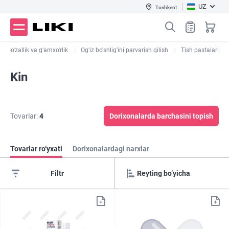
UZ
Toshkent
Go'zallik va g'amxo'rlik
Og'iz bo'shlig'ini parvarish qilish
Tish pastalari
Kin
Tovarlar:
4
Dorixonalarda barchasini topish
Tovarlar ro‘yxati
Dorixonalardagi narxlar
Filtr