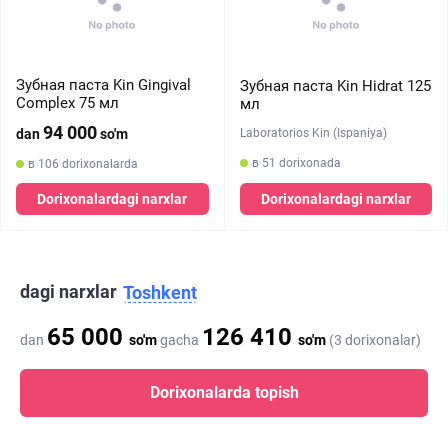
Зубная паста Kin Gingival
Зубная паста Kin Hidrat 125
Complex 75 мл
мл
94 000
Laboratorios Kin (Ispaniya)
dan
so'm
в 51 dorixonada
в 106 dorixonalarda
Dorixonalardagi narxlar
Dorixonalardagi narxlar
dagi narxlar
Toshkent
65 000
126 410
dan
so'm
gacha
so'm
(3 dorixonalar)
Dorixonalarda topish