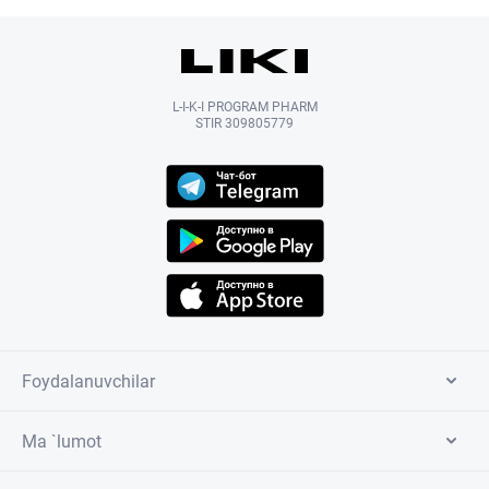
L-I-K-I PROGRAM PHARM
STIR 309805779
Foydalanuvchilar
Ma `lumot