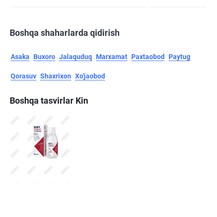
Boshqa shaharlarda qidirish
Asaka
Buxoro
Jalaquduq
Marxamat
Paxtaobod
Paytug
Qorasuv
Shaxrixon
Xo'jaobod
Boshqa tasvirlar Kin