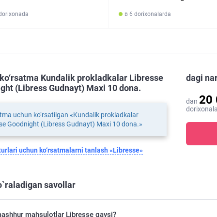
 dorixonada
в 6 dorixonalarda
ko‘rsatma Kundalik prokladkalar Libresse
dagi na
ght (Libress Gudnayt) Maxi 10 dona.
20
dan
dorixonala
tma uchun ko‘rsatilgan «Kundalik prokladkalar
se Goodnight (Libress Gudnayt) Maxi 10 dona.»
urlari uchun ko‘rsatmalarni tanlash «Libresse»
o`raladigan savollar
ashhur mahsulotlar Libresse qaysi?