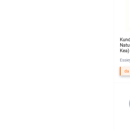
Kund
Natu
Kea)
Essie
da