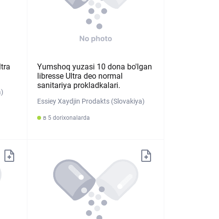
ltra
Yumshoq yuzasi 10 dona bo'lgan
libresse Ultra deo normal
sanitariya prokladkalari.
a)
Essiey Xaydjin Prodakts (Slovakiya)
в 5 dorixonalarda