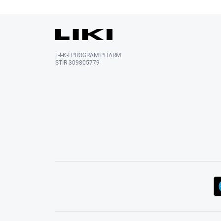
L-I-K-I PROGRAM PHARM
STIR 309805779