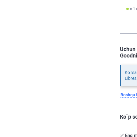
в 1
Uchun 
Goodni
Ko‘rsa
Libres
Boshqa t
Ko`p s
✅ Eng m