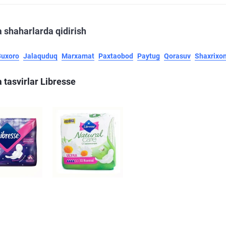
 shaharlarda qidirish
Buxoro
Jalaquduq
Marxamat
Paxtaobod
Paytug
Qorasuv
Shaxrixo
 tasvirlar Libresse