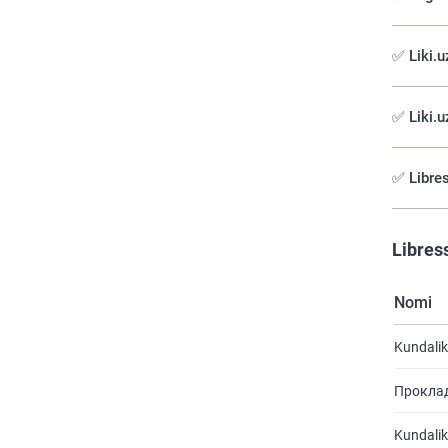
✅️ Liki.
✅ Liki.u
✅ Libres
Libres
Nomi
Kundalik
Проклад
Kundalik