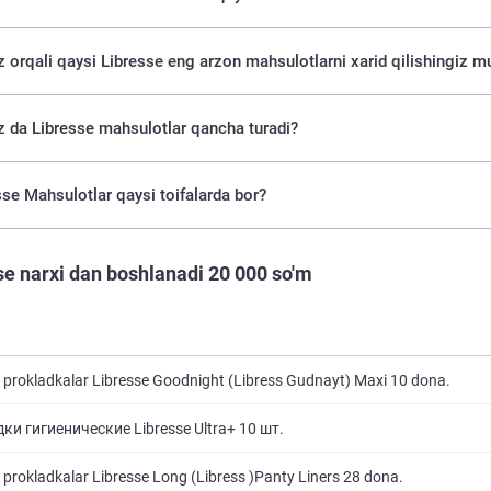
uz orqali qaysi Libresse eng arzon mahsulotlarni xarid qilishingiz 
z da Libresse mahsulotlar qancha turadi?
se Mahsulotlar qaysi toifalarda bor?
se narxi dan boshlanadi 20 000 so'm
 prokladkalar Libresse Goodnight (Libress Gudnayt) Maxi 10 dona.
ки гигиенические Libresse Ultra+ 10 шт.
 prokladkalar Libresse Long (Libress )Panty Liners 28 dona.