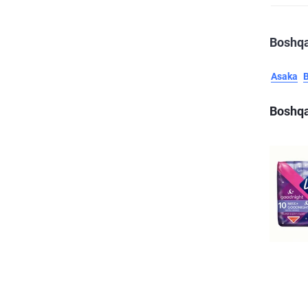
Boshqa
Asaka
Boshqa