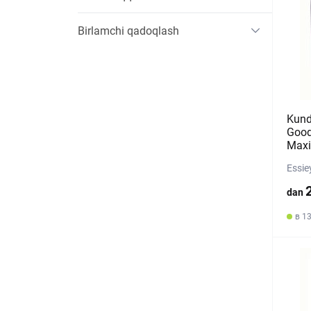
Birlamchi qadoqlash
Kund
Good
Maxi
Essie
dan
в 13