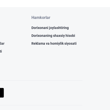
Hamkorlar
Dorixonani joylashtiring
Dorixonaning shaxsiy hisobi
lar
Reklama va homiylik siyosati
ti