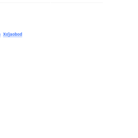
n
Xo'jaobod