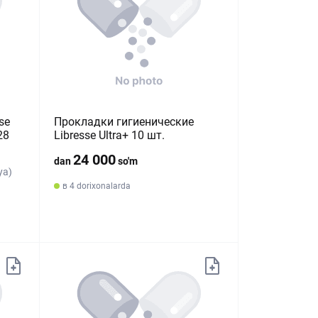
se
Прокладки гигиенические
28
Libresse Ultra+ 10 шт.
24 000
dan
so'm
ya)
в 4 dorixonalarda