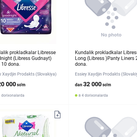
alik prokladkalar Libresse
Kundalik prokladkalar Libres
night (Libress Gudnayt)
Long (Libress )Panty Liners 
 10 dona.
dona.
y Xaydjin Prodakts (Slovakiya)
Essiey Xaydjin Prodakts (Slovaki
20 000
32 000
so'm
dan
so'm
 dorixonalarda
в 4 dorixonalarda