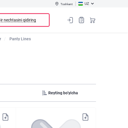
UZ
Toshkent
ir nechtasini qidiring
r
Panty Lines