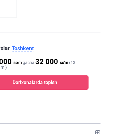
rxlar
Toshkent
 000
32 000
so'm
gacha
so'm
(13
rni)
Dorixonalarda topish