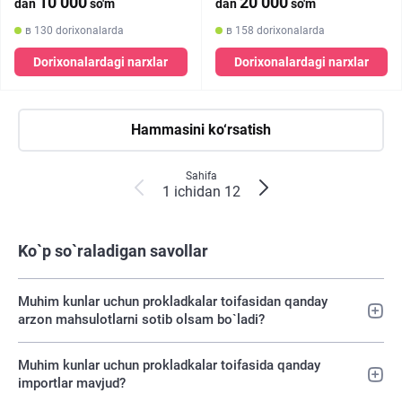
10 000
20 000
dan
so'm
dan
so'm
в 130 dorixonalarda
в 158 dorixonalarda
Dorixonalardagi narxlar
Dorixonalardagi narxlar
Hammasini ko‘rsatish
Sahifa
1 ichidan 12
Ko`p so`raladigan savollar
Muhim kunlar uchun prokladkalar toifasidan qanday
arzon mahsulotlarni sotib olsam bo`ladi?
Muhim kunlar uchun prokladkalar toifasida qanday
importlar mavjud?