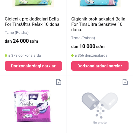
Gigienik prokladkalari Bella
Gigienik prokladkalari Bella
For TinsUltra Relax 10 dona.
For TinsUltra Sensitive 10
dona.
Tzmo (Polsha)
Tzmo (Polsha)
24 000
dan
so'm
10 000
dan
so'm
в 373 dorixonalarda
в 356 dorixonalarda
Dorixonalardagi narxlar
Dorixonalardagi narxlar