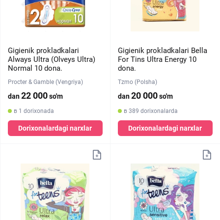
Gigienik prokladkalari
Gigienik prokladkalari Bella
Always Ultra (Olveys Ultra)
For Tins Ultra Energy 10
Normal 10 dona.
dona.
Procter & Gamble (Vengriya)
Tzmo (Polsha)
22 000
20 000
dan
so'm
dan
so'm
в 1 dorixonada
в 389 dorixonalarda
Dorixonalardagi narxlar
Dorixonalardagi narxlar