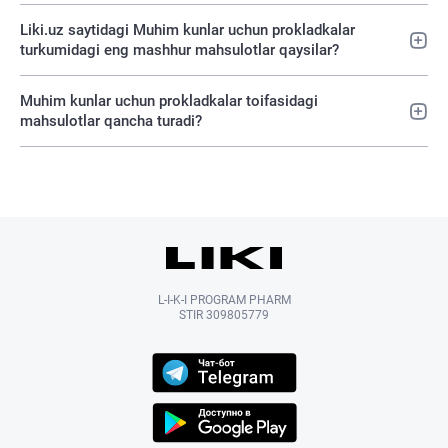
Liki.uz saytidagi Muhim kunlar uchun prokladkalar
turkumidagi eng mashhur mahsulotlar qaysilar?
Muhim kunlar uchun prokladkalar toifasidagi
mahsulotlar qancha turadi?
L-I-K-I PROGRAM PHARM
STIR 309805779