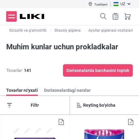
UZ
Toshkent
g
Go'zallik va g'amxo'rlik
Shaxsiy gigiena
Ayollar gigienasi vositalari
Muhim kunlar uchun prokladkalar
Tovarlar:
141
Dorixonalarda barchasini topish
Tovarlar ro‘yxati
Dorixonalardagi narxlar
Filtr