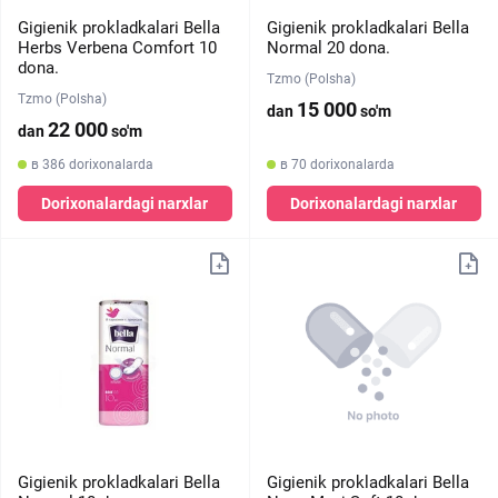
Gigienik prokladkalari Bella
Gigienik prokladkalari Bella
Herbs Verbena Comfort 10
Normal 20 dona.
dona.
Tzmo (Polsha)
Tzmo (Polsha)
15 000
dan
so'm
22 000
dan
so'm
в 386 dorixonalarda
в 70 dorixonalarda
Dorixonalardagi narxlar
Dorixonalardagi narxlar
Gigienik prokladkalari Bella
Gigienik prokladkalari Bella