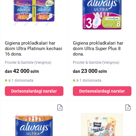
Gigiena prokladkalari har
Gigiena prokladkalari har
doim Ultra Platinum kechasi
doim Ultra Super Plus 8
16 dona.
dona.
Procter & Gamble (Vengriya)
Procter & Gamble (Vengriya)
42 000
23 000
dan
so'm
dan
so'm
в 1 dorixonada
в 1 dorixonada
Dorixonalardagi narxlar
Dorixonalardagi narxlar