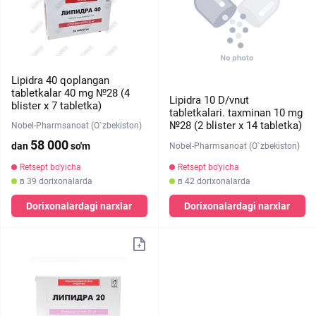
Lipidra 40 qoplangan
tabletkalar 40 mg №28 (4
Lipidra 10 D/vnut
blister х 7 tabletka)
tabletkalari. taxminan 10 mg
№28 (2 blister х 14 tabletka)
Nobel-Pharmsanoat (O`zbekiston)
58 000
dan
so'm
Nobel-Pharmsanoat (O`zbekiston)
Retsept bo'yicha
Retsept bo'yicha
в 42 dorixonalarda
в 39 dorixonalarda
Dorixonalardagi narxlar
Dorixonalardagi narxlar