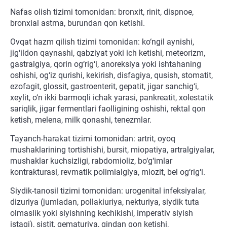
Nafas olish tizimi tomonidan: bronxit, rinit, dispnoe,
bronxial astma, burundan qon ketishi.
Ovqat hazm qilish tizimi tomonidan: ko‘ngil aynishi,
jig‘ildon qaynashi, qabziyat yoki ich ketishi, meteorizm,
gastralgiya, qorin og‘rig‘i, anoreksiya yoki ishtahaning
oshishi, og‘iz qurishi, kekirish, disfagiya, qusish, stomatit,
ezofagit, glossit, gastroenterit, gepatit, jigar sanchig‘i,
xeylit, o‘n ikki barmoqli ichak yarasi, pankreatit, xolestatik
sariqlik, jigar fermentlari faolligining oshishi, rektal qon
ketish, melena, milk qonashi, tenezmlar.
Tayanch-harakat tizimi tomonidan: artrit, oyoq
mushaklarining tortishishi, bursit, miopatiya, artralgiyalar,
mushaklar kuchsizligi, rabdomioliz, bo‘g‘imlar
kontrakturasi, revmatik polimialgiya, miozit, bel og‘rig‘i.
Siydik-tanosil tizimi tomonidan: urogenital infeksiyalar,
dizuriya (jumladan, pollakiuriya, nekturiya, siydik tuta
olmaslik yoki siyishning kechikishi, imperativ siyish
istagi), sistit, gematuriya, qindan qon ketishi,