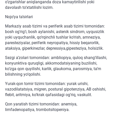
o‘zgarishlar aniqlanganda doza kamaytirilishi yoki
davolash to‘xtatilishi lozim.
Nojo‘ya ta’sirlari
Markaziy asab tizimi va periferik asab tizimi tomonidan:
bosh og‘rig‘i, bosh aylanishi, astenik sindrom, uyqusizlik
yoki uyquchanlik, qo‘rqinchli tushlar ko‘rish, amneziya,
paresteziyalar, periferik neyropatiya, hissiy beqarorlik,
ataksiya, giperkinezlar, depressiya,gipesteziya, holsizlik.
Sezgi a’zolari tomonidan: ambliopiya, quloq shang‘illashi,
konyunktiva quruqligi, akkomodatsiyaning buzilishi,
ko‘zga qon quyilishi, karlik, glaukoma, parosmiya, ta’m
bilishning yo‘qolishi.
Yurak-qon tomir tizimi tomonidan: yurak urishi,
vazodilatatsiya, migren, postural gipotenziya, AB oshishi,
flebit, aritmiya, ko‘krak qafasidagi og‘riq, vaskulit.
Qon yaratish tizimi tomonidan: anemiya,
limfadenopatiya, trombotsitopeniya.