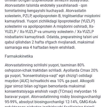
omillari bo‘lgan izoprenoidlar sintezini susaytiradi.
Atorvastatin ta’sirida endoteliy yaxshilanadi - qon
tomirlarining kengayishi kuchayadi. Atorvastatin
xolesterin, PZLP, apolipoprotein B, triglitseridlar miqdorini
kamaytiradi. Yuqori zichlikdagi lipoproteidlar (YUZLP)
xolesterini va apolipoprotein A miqdorini oshiradi, Xs-
YUZLP / Xs-YUZLP va umumiy xolesterin / Xs-YUZLP
nisbatlarini kamaytiradi. Odatda, preparatning ta’siri uni
qabul qilishdan 2 hafta o‘tgach rivojlanadi, maksimal
samaraga esa 4 haftadan keyin erishiladi.
Farmakokinetika
Atorvastatinning so‘rilishi yuqori, taxminan 80%
oshqozon-ichak traktidan so‘riladi. Ayollarda Cmax 20%
ga yuqori, "konsentratsiya-vaqt" egri chizig‘i ostidagi
maydon (AUC) ko‘rsatkichi esa 10% ga past. Alkogolli
jigar sirrozi bilan og‘rigan bemorlarda maksimal
konsentratsiyaga erishish vaqti (TCmax) me’yordan 16
baravar yuqori. Atorvastatinning nisbiy biosinguvchanligi
95-99%, absolyut biosinguvchanligi 12-14%, GMG-KoA-