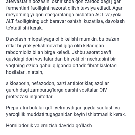
atervastatin dozasini oshirishda qon zardobidagi jigar
fermentlari faolligini nazorat qilish tavsiya etiladi. Agar
me’yorning yuqori chegaralariga nisbatan ACT va/yoki
ALT faolligining uch baravar oshishi kuzatilsa, davolash
to‘xtatilishi kerak.
Davolash miopatiyaga olib kelishi mumkin, bu ba’zan
o‘tkir buyrak yetishmovchiligiga olib keladigan
rabdomioliz bilan birga keladi. Ushbu asorat xavfi
quyidagi dori vositalaridan bir yoki bir nechtasini bir
vaqtning o‘zida qabul qilganda ortadi: fibrat kislotasi
hosilalari, niatsin,
siklosporin, nefazodon, ba’zi antibiotiklar, azollar
guruhidagi zamburug‘larga qarshi vositalar, OIV
proteazasi ingibitorlari.
Preparatni bolalar qo‘li yetmaydigan joyda saqlash va
yaroqlilik muddati tugaganidan keyin ishlatmaslik kerak.
Homiladorlik va emizish davrida qo‘llash