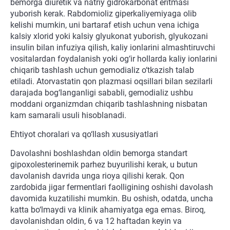
bemorga diuretik va natriy gidrokarbonat eritmasi
yuborish kerak. Rabdomioliz giperkaliyemiyaga olib
kelishi mumkin, uni bartaraf etish uchun vena ichiga
kalsiy xlorid yoki kalsiy glyukonat yuborish, glyukozani
insulin bilan infuziya qilish, kaliy ionlarini almashtiruvchi
vositalardan foydalanish yoki og‘ir hollarda kaliy ionlarini
chiqarib tashlash uchun gemodializ o‘tkazish talab
etiladi. Atorvastatin qon plazmasi oqsillari bilan sezilarli
darajada bog‘langanligi sababli, gemodializ ushbu
moddani organizmdan chiqarib tashlashning nisbatan
kam samarali usuli hisoblanadi.
Ehtiyot choralari va qo‘llash xususiyatlari
Davolashni boshlashdan oldin bemorga standart
gipoxolesterinemik parhez buyurilishi kerak, u butun
davolanish davrida unga rioya qilishi kerak. Qon
zardobida jigar fermentlari faolligining oshishi davolash
davomida kuzatilishi mumkin. Bu oshish, odatda, uncha
katta bo‘lmaydi va klinik ahamiyatga ega emas. Biroq,
davolanishdan oldin, 6 va 12 haftadan keyin va