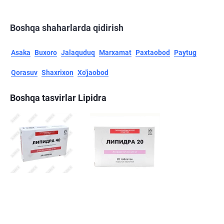
Boshqa shaharlarda qidirish
Asaka
Buxoro
Jalaquduq
Marxamat
Paxtaobod
Paytug
Qorasuv
Shaxrixon
Xo'jaobod
Boshqa tasvirlar Lipidra