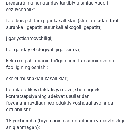
preparatning har qanday tarkibiy qismiga yuqori
sezuvchanlik;
faol bosqichdagi jigar kasalliklari (shu jumladan faol
surunkali gepatit, surunkali alkogolli gepatit);
jigar yetishmovchiligi;
har qanday etiologiyali jigar sirrozi;
kelib chiqishi noaniq bo‘lgan jigar transaminazalari
faolligining oshishi;
skelet mushaklari kasalliklari;
homiladorlik va laktatsiya davri, shuningdek
kontratsepsiyaning adekvat usullaridan
foydalanmaydigan reproduktiv yoshdagi ayollarda
qo‘llanilishi;
18 yoshgacha (foydalanish samaradorligi va xavfsizligi
aniqlanmagan);