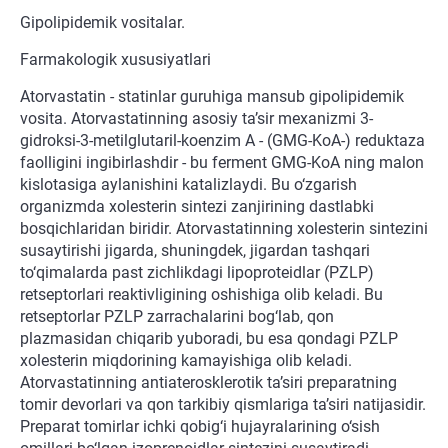
Gipolipidemik vositalar.
Farmakologik xususiyatlari
Atorvastatin - statinlar guruhiga mansub gipolipidemik
vosita. Atorvastatinning asosiy ta’sir mexanizmi 3-
gidroksi-3-metilglutaril-koenzim A - (GMG-KoA-) reduktaza
faolligini ingibirlashdir - bu ferment GMG-KoA ning malon
kislotasiga aylanishini katalizlaydi. Bu o‘zgarish
organizmda xolesterin sintezi zanjirining dastlabki
bosqichlaridan biridir. Atorvastatinning xolesterin sintezini
susaytirishi jigarda, shuningdek, jigardan tashqari
to‘qimalarda past zichlikdagi lipoproteidlar (PZLP)
retseptorlari reaktivligining oshishiga olib keladi. Bu
retseptorlar PZLP zarrachalarini bog‘lab, qon
plazmasidan chiqarib yuboradi, bu esa qondagi PZLP
xolesterin miqdorining kamayishiga olib keladi.
Atorvastatinning antiaterosklerotik ta’siri preparatning
tomir devorlari va qon tarkibiy qismlariga ta’siri natijasidir.
Preparat tomirlar ichki qobig‘i hujayralarining o‘sish