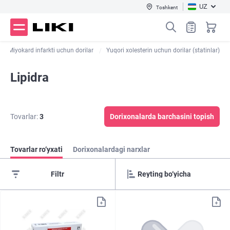
UZ
Toshkent
Miyokard infarkti uchun dorilar
Yuqori xolesterin uchun dorilar (statinlar)
Lipidra
Tovarlar:
3
Dorixonalarda barchasini topish
Tovarlar ro‘yxati
Dorixonalardagi narxlar
Filtr