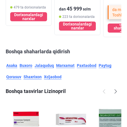
479 ta dorixonalarda
45 999
dan
so'm
da mavj
Dorixonalardagi
Toshken
223 ta dorixonalarda
narxlar
Dorixonalardagi
Bos
narxlar
shahar
nar
Boshqa shaharlarda qidirish
Asaka
Buxoro
Jalaquduq
Marxamat
Paxtaobod
Paytug
Qorasuv
Shaxrixon
Xo'jaobod
Boshqa tasvirlar Lizinopril