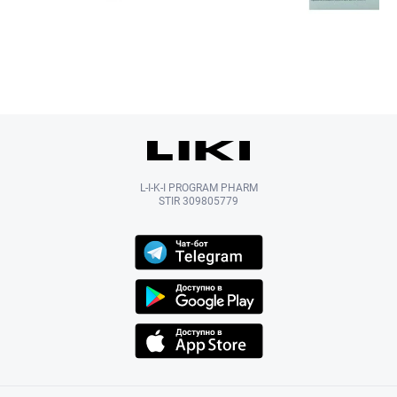
L-I-K-I PROGRAM PHARM
STIR 309805779