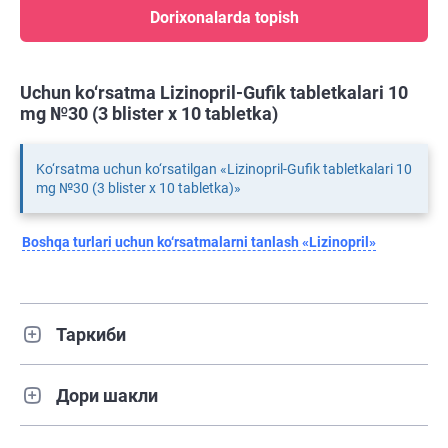
Dorixonalarda topish
Uchun ko‘rsatma Lizinopril-Gufik tabletkalari 10
mg №30 (3 blister х 10 tabletka)
Ko‘rsatma uchun ko‘rsatilgan «Lizinopril-Gufik tabletkalari 10
mg №30 (3 blister х 10 tabletka)»
Boshqa turlari uchun ko‘rsatmalarni tanlash «Lizinopril»
Таркиби
Дори шакли