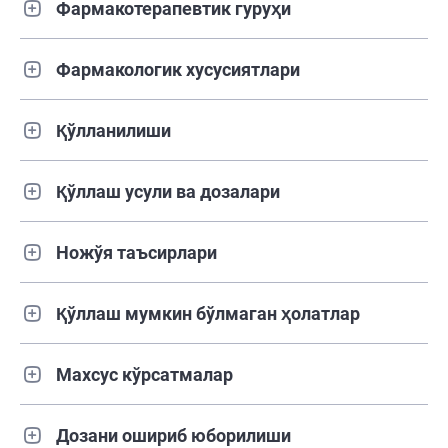
Фармакотерапевтик гуруҳи
Фармакологик хусусиятлари
Қўлланилиши
Қўллаш усули ва дозалари
Ножўя таъсирлари
Қўллаш мумкин бўлмаган ҳолатлар
Махсус кўрсатмалар
Дозани ошириб юборилиши