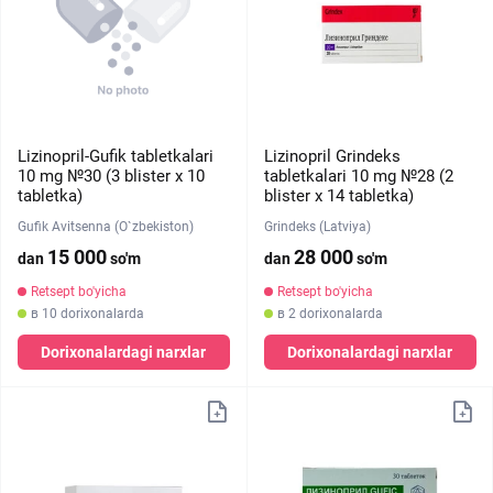
Lizinopril-Gufik tabletkalari
Lizinopril Grindeks
10 mg №30 (3 blister х 10
tabletkalari 10 mg №28 (2
tabletka)
blister х 14 tabletka)
Gufik Avitsenna (O`zbekiston)
Grindeks (Latviya)
15 000
28 000
dan
so'm
dan
so'm
Retsept bo'yicha
Retsept bo'yicha
в 10 dorixonalarda
в 2 dorixonalarda
Dorixonalardagi narxlar
Dorixonalardagi narxlar