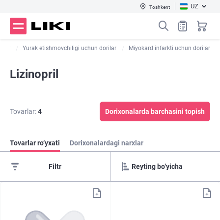
UZ
Toshkent
ilar
Yurak etishmovchiligi uchun dorilar
Miyokard infarkti uchun dorilar
Lizinopril
Tovarlar:
4
Dorixonalarda barchasini topish
Tovarlar ro‘yxati
Dorixonalardagi narxlar
Filtr