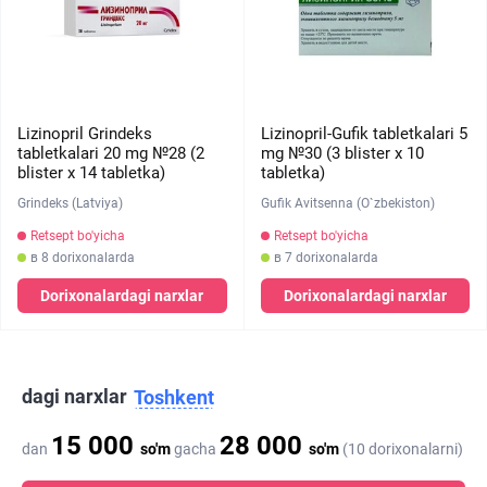
Lizinopril Grindeks
Lizinopril-Gufik tabletkalari 5
tabletkalari 20 mg №28 (2
mg №30 (3 blister х 10
blister х 14 tabletka)
tabletka)
Grindeks (Latviya)
Gufik Avitsenna (O`zbekiston)
Retsept bo'yicha
Retsept bo'yicha
в 8 dorixonalarda
в 7 dorixonalarda
Dorixonalardagi narxlar
Dorixonalardagi narxlar
dagi narxlar
Toshkent
15 000
28 000
dan
so'm
gacha
so'm
(10 dorixonalarni)