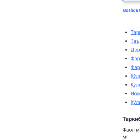
Boshqa t
Тар
Таъ
Дор
Фар
Фар
Қўл
Қўл
Нож
Қўл
Тарки
Фаол мо
мг.