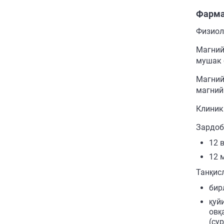
Фарма
Физиол
Магний
мушак 
Магний
магний
Клиник
Зардоб
12 
12 
Танқис
бир
қуй
овқ
(су