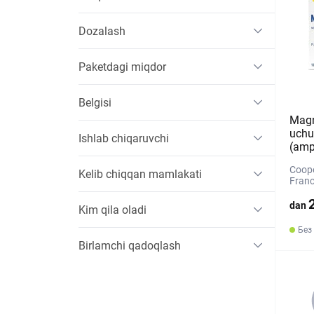
Dozalash
Paketdagi miqdor
Belgisi
Magn
uchu
Ishlab chiqaruvchi
(amp
Coop
Kelib chiqqan mamlakati
Franc
dan
Kim qila oladi
Без
Birlamchi qadoqlash