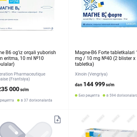
e B6 og'iz orqali yuborish
Magne-B6 Forte tabletkalari
n eritma, 10 ml №10
mg / 10 mg №40 (2 blister х
ulalar)
tabletka)
eration Pharmaceutique
Xinoin (Vengriya)
aise (Frantsiya)
144 999
dan
so'm
235 000
so'm
Без рецепта
в 594 dorixonalar
 рецепта
в 37 dorixonalarda