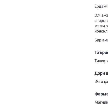
Ёрдамч
Олча-к
спиртл
мальто
иононл
Бир ам
Таъри
Тиниқ,
Дори 
Ичга қ
Фарма
Магний