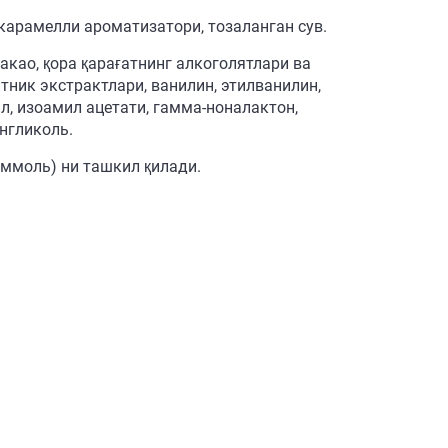
карамелли ароматизатори, тозаланган сув.
акао, қора қарағатнинг алкоголятлари ва
итник экстрактлари, ванилин, этилванилин,
л, изоамил ацетати, гамма-ноналактон,
нгликоль.
 ммоль) ни ташкил қилади.