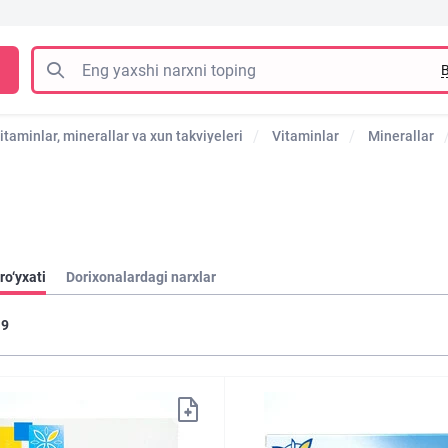
B
itaminlar, minerallar va xun takviyeleri
Vitaminlar
Minerallar
ro‘yxati
Dorixonalardagi narxlar
9