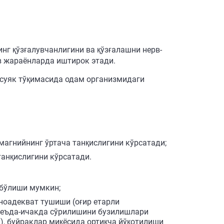
нг қўзғалувчанлигини ва қўзғалашни нерв-
в жараёнларда иштирок этади.
 суяк тўқимасида одам организмидаги
: магнийнинг ўртача танқислигини кўрсатади;
танқислигини кўрсатади.
 бўлиши мумкин;
ноадекват тушиши (оғир етарли
 меъда-ичакда сўрилишини бузилишлари
), буйраклар миқёсида ортиқча йўқотилиши