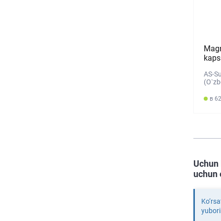
Magn
kaps
AS-S
(O`zb
в 62
Uchun 
uchun 
Ko‘rsa
yubori