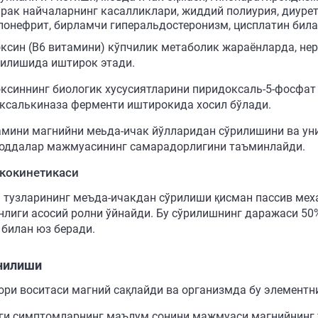
йрак найчаларнинг касалликлари, жиддий полиурия, диуре
лонефрит, бирламчи гиперальдостеронизм, цисплатин бил
ксин (В6 витамини) кўпчилик метаболик жараёнларда, не
илишида иштирок этади.
ксиннинг биологик хусусиятларини пиридоксаль-5-фосфат
ксалькиназа ферменти иштирокида хосил бўлади.
амини магнийни меьда-ичак йўлларидан сўрилишини ва ун
оддалар мажмуасининг самарадорлигини таъминлайди.
кокинетикаси
 тузларининг меъда-ичакдан сўрилиши қисман пассив меха
нлиги асосий ролни ўйнайди. Бу сўрилишнинг даражаси 5
 билан юз беради.
нилиши
ори воситаси магний сақлайди ва организмда бу элементни
ги симптомларнинг маълум сонини мажмуаси магнийнинг 