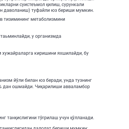
тикларни суистеъмол қилиш, сурункали
ан даволаниш) туфайли юз бериши мумкин.
рв тизимининг метаболизмини
 таьминлайди, у организмда
и хужайраларга киришини яхшилайди, бу
низм йўли билан юз беради, унда тузнинг
0% дан ошмайди. Чиқарилиши авваламбор
нг танқислигини тўғрилаш учун қўлланади.
танқислигидан далолат бериши мумкин: