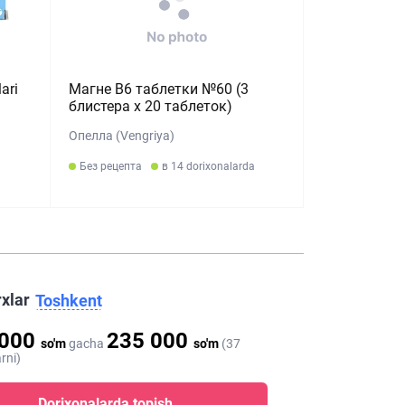
ari
Магне B6 таблетки №60 (3
)
блистера x 20 таблеток)
Опелла (Vengriya)
Без рецепта
в 14 dorixonalarda
rxlar
Toshkent
 000
235 000
so'm
gacha
so'm
(37
rni)
Dorixonalarda topish