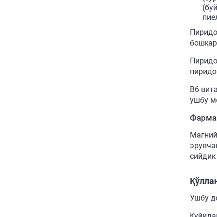
(бу
пие
Пиридо
бошқар
Пиридо
пиридо
В6 вит
ушбу м
Фарма
Магний
эрувча
сийдик
Қўлла
Ушбу д
Қуйида