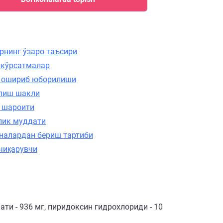
рнинг ўзаро таъсири
 кўрсатмалар
 ошириб юборилиши
лиш шакли
 шароити
лик муддати
налардан бериш тартиби
чиқарувчи
ти - 936 мг, пиридоксин гидрохлориди - 10