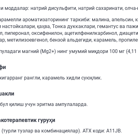
и моддалар: натрий дисульфити, натрий сахаринати, олча-
арамелли ароматизаторининг таркиби: малина, апельсин, к
и настойкалари, қаҳва, Тонка дуккаклари, гемантус ва паж
л, пиперонал, оксифенилон, ацетилфенилкарбинол, диацети
ар, метилизоевгенол, бензой альдегиди, карамель, пропиле
пуладаги магний (Mg2+) нинг умумий миқдори 100 мг (4,11
фи
 жигарранг рангли, карамель хидли суюқлик.
шакли
абул қилиш учун эритма ампулаларда.
котерапевтик гуруҳи
 (турли тузлар ва комбинациялар). АТХ коди: A11JB.