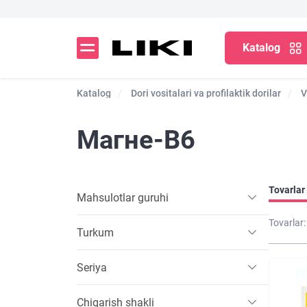
Katalog
Katalog
Dori vositalari va profilaktik dorilar
V
Магне-B6
Tovarlar 
Mahsulotlar guruhi
Tovarlar:
Turkum
Seriya
Chiqarish shakli