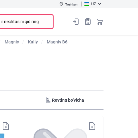
UZ
Toshkent
ir nechtasini qidiring
Magniy
Kaliy
Magniy B6