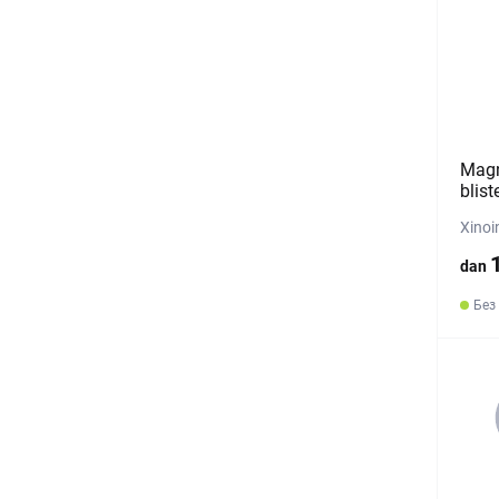
Magn
blist
Xinoi
dan
Без