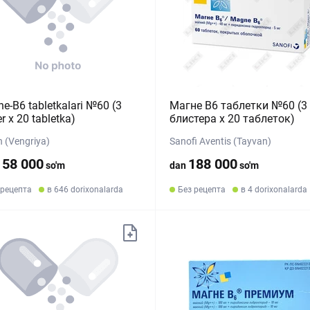
e-B6 tabletkalari №60 (3
Магне B6 таблетки №60 (3
er х 20 tabletka)
блистера x 20 таблеток)
n (Vengriya)
Sanofi Aventis (Tayvan)
158 000
188 000
so'm
dan
so'm
 рецепта
в 646 dorixonalarda
Без рецепта
в 4 dorixonalarda