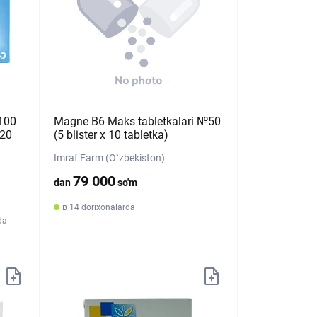
 100
Magne B6 Maks tabletkalari №50
 20
(5 blister х 10 tabletka)
Imraf Farm (O`zbekiston)
79 000
dan
so'm
в 14 dorixonalarda
da