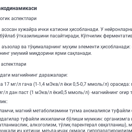
кодинамикаси
огик аспектлари
 асосан хужайра ички катиони ҳисобланади. У нейронларни
бўйлаб ўтказилишини пасайтиради, Кўпчилик ферментати
 аъзолар ва тўқималарнинг муҳим элементи ҳисобланади:
нинг умумий миқдорини ярми сақланади.
 аспектлари
даги магнийнинг даражалари:
ва 17 мг/л гача (1-1,4 мЭкв/л ёки 0,5-0,7 ммоль/л) орасида
мг/л дан паст (1 мЭкв/л ёки0,5 ммоль/л) -магнийнинг оғир 
лик:
ламчи, магний метаболизмини туғма аномалияси туфайли
идагилар туфайли иккиламчи бўлиши мумкин: организмга 
атланмаслик, алкоголизм, тўлиқ парентерал овқатланиш),
рункали ич кетиши, меъда-ичак оқмаси, гипопаратироидизм