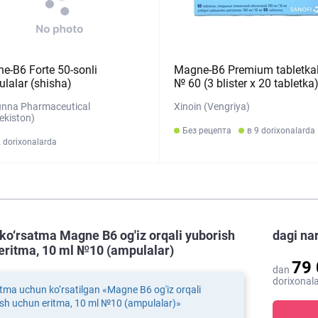
e-B6 Forte 50-sonli
Magne-B6 Premium tabletkal
ulalar (shisha)
№ 60 (3 blister х 20 tabletka
unna Pharmaceutical
Xinoin (Vengriya)
ekiston)
Без рецепта
в 9 dorixonalarda
 dorixonalarda
ko‘rsatma Magne B6 og'iz orqali yuborish
dagi na
eritma, 10 ml №10 (ampulalar)
79
dan
dorixonala
tma uchun ko‘rsatilgan «Magne B6 og'iz orqali
sh uchun eritma, 10 ml №10 (ampulalar)»