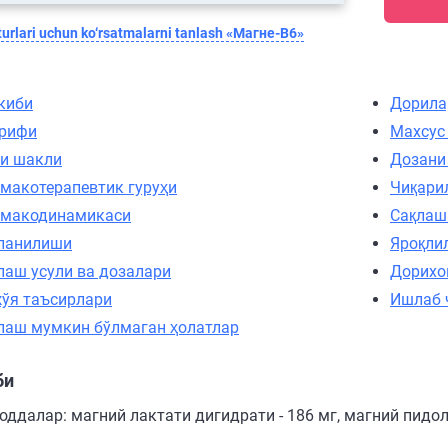
urlari uchun ko‘rsatmalarni tanlash «Магне-B6»
киби
Дорила
рифи
Махсус
и шакли
Дозани
макотерапевтик гуруҳи
Чиқари
макодинамикаси
Сақлаш
ланилиши
Яроқли
лаш усули ва дозалари
Дорихо
ўя таъсирлари
Ишлаб 
лаш мумкин бўлмаган ҳолатлар
би
ддалар: магний лактати дигидрати - 186 мг, магний пидола