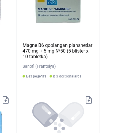
Magne B6 qoplangan planshetlar
470 mg + 5 mg №50 (5 blister х
10 tabletka)
Sanofi (Frantsiya)
Без рецепта
в 3 dorixonalarda