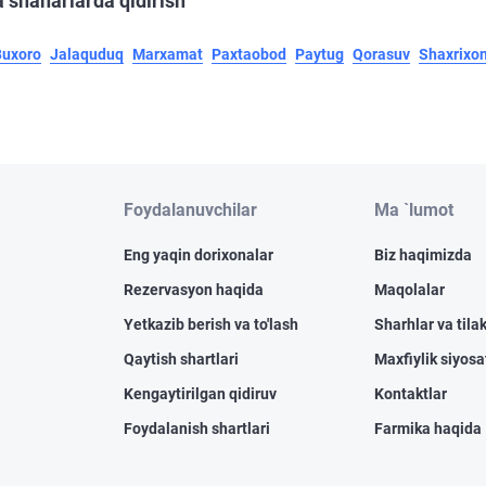
 shaharlarda qidirish
Buxoro
Jalaquduq
Marxamat
Paxtaobod
Paytug
Qorasuv
Shaxrixo
Foydalanuvchilar
Ma `lumot
Eng yaqin dorixonalar
Biz haqimizda
Rezervasyon haqida
Maqolalar
Yetkazib berish va to'lash
Sharhlar va tilak
Qaytish shartlari
Maxfiylik siyosa
Kengaytirilgan qidiruv
Kontaktlar
Foydalanish shartlari
Farmika haqida