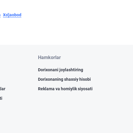
n
Xo'jaobod
Hamkorlar
Dorixonani joylashtiring
Dorixonaning shaxsiy hisobi
lar
Reklama va homiylik siyosati
ti