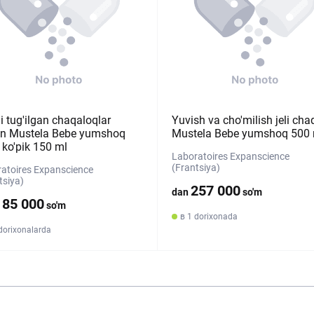
i tug'ilgan chaqaloqlar
Yuvish va cho'milish jeli cha
n Mustela Bebe yumshoq
Mustela Bebe yumshoq 500 
 ko'pik 150 ml
Laboratoires Expanscience
(Frantsiya)
atoires Expanscience
tsiya)
257 000
dan
so'm
185 000
so'm
в 1 dorixonada
dorixonalarda