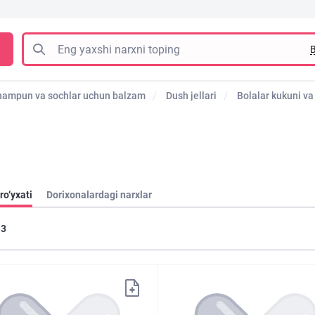
B
shampun va sochlar uchun balzam
Dush jellari
Bolalar kukuni va
ro‘yxati
Dorixonalardagi narxlar
3