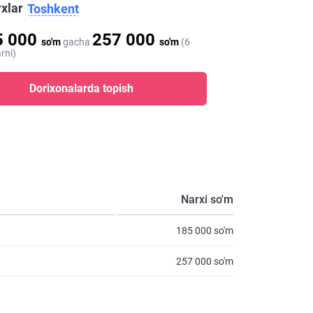
rxlar
Toshkent
5 000
257 000
so'm
gacha
so'm
(6
rni)
Dorixonalarda topish
Narxi so'm
185 000 so'm
257 000 so'm