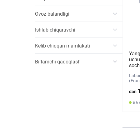
Ovoz balandligi
Ishlab chiqaruvchi
Kelib chiqqan mamlakati
Yang
uchu
Birlamchi qadoqlash
soch
Labor
(Fran
dan
в 6 