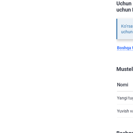
Uchun 
uchun 
Ko‘rsa
uchun
Boshqa t
Mustel
Nomi
Yangi tu
Yuvish v