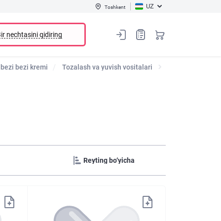
UZ
Toshkent
ir nechtasini qidiring
 bezi bezi kremi
Tozalash va yuvish vositalari