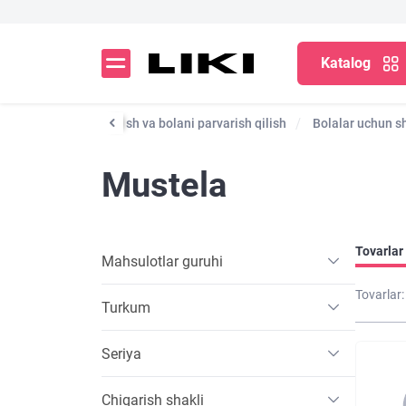
Katalog
salfetkalar
Cho'milish va bolani parvarish qilish
Bolalar uchun 
Mustela
Tovarlar 
Mahsulotlar guruhi
Tovarlar:
Turkum
Seriya
Chiqarish shakli