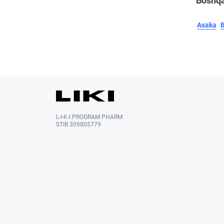
Boshqa
Asaka
L-I-K-I PROGRAM PHARM
STIR 309805779