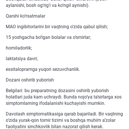
aylanishi, bosh og‘rig‘i va ko‘ngil aynishi).
Qarshi ko‘rsatmalar
MAO ingibitorlarini bir vaqtning o‘zida qabul qilish;
15 yoshgacha bo‘lgan bolalar va o‘smirlar;
homiladorlik;
laktatsiya davri;
essitalopramga yuqori sezuvchanlik.
Dozani oshirib yuborish
Belgilari: bu preparatning dozasini oshirib yuborish
holatlari juda kam uchraydi. Bunda nojo‘ya ta’sirlarga xos
simptomlarning ifodalanishi kuchayishi mumkin.
Davolash simptomatikasiga qarab bajariladi. Bir vaqtning
o‘zida yurak-qon tomir tizimi va boshqa muhim a’zolar
faoliyatini sinchkovlik bilan nazorat qilish kerak.