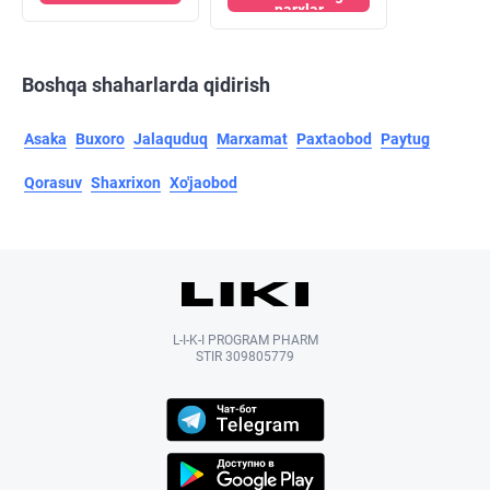
narxlar
Boshqa shaharlarda qidirish
Asaka
Buxoro
Jalaquduq
Marxamat
Paxtaobod
Paytug
Qorasuv
Shaxrixon
Xo'jaobod
L-I-K-I PROGRAM PHARM
STIR 309805779