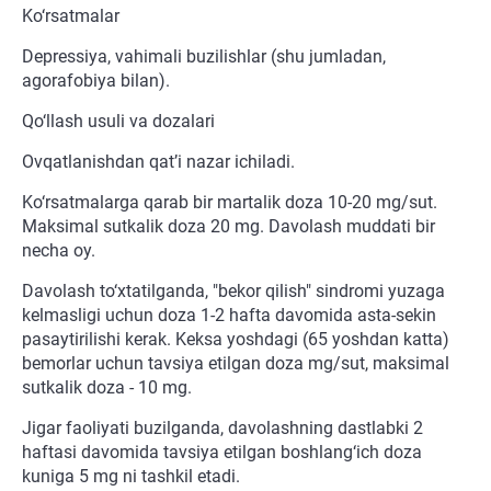
Ko‘rsatmalar
Depressiya, vahimali buzilishlar (shu jumladan,
agorafobiya bilan).
Qo‘llash usuli va dozalari
Ovqatlanishdan qat’i nazar ichiladi.
Ko‘rsatmalarga qarab bir martalik doza 10-20 mg/sut.
Maksimal sutkalik doza 20 mg. Davolash muddati bir
necha oy.
Davolash to‘xtatilganda, "bekor qilish" sindromi yuzaga
kelmasligi uchun doza 1-2 hafta davomida asta-sekin
pasaytirilishi kerak. Keksa yoshdagi (65 yoshdan katta)
bemorlar uchun tavsiya etilgan doza mg/sut, maksimal
sutkalik doza - 10 mg.
Jigar faoliyati buzilganda, davolashning dastlabki 2
haftasi davomida tavsiya etilgan boshlang‘ich doza
kuniga 5 mg ni tashkil etadi.