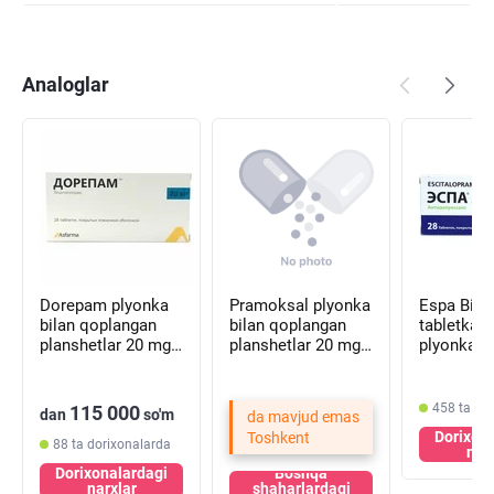
Analoglar
Dorepam plyonka
Pramoksal plyonka
Espa Biofarma
bilan qoplangan
bilan qoplangan
tabletkala
planshetlar 20 mg
planshetlar 20 mg
plyonka bi
№28 (2 blister х 14
№30 (3 blister х 10
qoplanga
tabletka)
tabletka)
blister х 1
tabletka)
458 ta do
115 000
dan
so'm
da mavjud emas
Dorixon
Toshkent
88 ta dorixonalarda
nar
Dorixonalardagi
Boshqa
narxlar
shaharlardagi