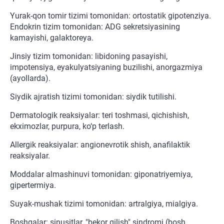
Yurak-qon tomir tizimi tomonidan: ortostatik gipotenziya.
Endokrin tizim tomonidan: ADG sekretsiyasining
kamayishi, galaktoreya.
Jinsiy tizim tomonidan: libidoning pasayishi,
impotensiya, eyakulyatsiyaning buzilishi, anorgazmiya
(ayollarda).
Siydik ajratish tizimi tomonidan: siydik tutilishi.
Dermatologik reaksiyalar: teri toshmasi, qichishish,
ekximozlar, purpura, ko‘p terlash.
Allergik reaksiyalar: angionevrotik shish, anafilaktik
reaksiyalar.
Moddalar almashinuvi tomonidan: giponatriyemiya,
gipertermiya.
Suyak-mushak tizimi tomonidan: artralgiya, mialgiya.
Boshqalar: sinusitlar, "bekor qilish" sindromi (bosh