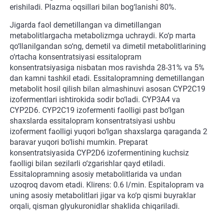
erishiladi. Plazma oqsillari bilan bog‘lanishi 80%.
Jigarda faol demetillangan va dimetillangan
metabolitlargacha metabolizmga uchraydi. Ko‘p marta
qo‘llanilgandan so‘ng, demetil va dimetil metabolitlarining
o‘rtacha konsentratsiyasi essitalopram
konsentratsiyasiga nisbatan mos ravishda 28-31% va 5%
dan kamni tashkil etadi. Essitalopramning demetillangan
metabolit hosil qilish bilan almashinuvi asosan CYP2C19
izofermentlari ishtirokida sodir bo‘ladi. CYP3A4 va
CYP2D6. CYP2C19 izofermenti faolligi past bo‘lgan
shaxslarda essitalopram konsentratsiyasi ushbu
izoferment faolligi yuqori bo‘lgan shaxslarga qaraganda 2
baravar yuqori bo‘lishi mumkin. Preparat
konsentratsiyasida CYP2D6 izofermentining kuchsiz
faolligi bilan sezilarli o‘zgarishlar qayd etiladi.
Essitalopramning asosiy metabolitlarida va undan
uzoqroq davom etadi. Klirens: 0.6 l/min. Espitalopram va
uning asosiy metabolitlari jigar va ko‘p qismi buyraklar
orqali, qisman glyukuronidlar shaklida chiqariladi.