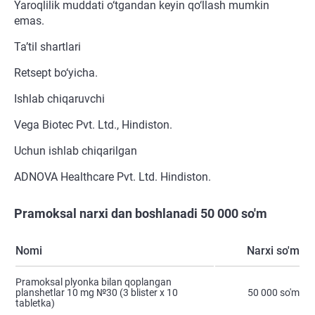
Yaroqlilik muddati o‘tgandan keyin qo‘llash mumkin
emas.
Ta’til shartlari
Retsept bo‘yicha.
Ishlab chiqaruvchi
Vega Biotec Pvt. Ltd., Hindiston.
Uchun ishlab chiqarilgan
ADNOVA Healthcare Pvt. Ltd. Hindiston.
Pramoksal narxi dan boshlanadi 50 000 so'm
Nomi
Narxi so'm
Pramoksal plyonka bilan qoplangan
planshetlar 10 mg №30 (3 blister х 10
50 000 so'm
tabletka)