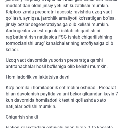
muddatidan oldin jinsiy yetilish kuzatilishi mumkin.
Kriptorxizmda preparatni asossiz ravishda uzoq vaqt
qo‘llash, ayniqsa, jarrohlik amaliyoti ko‘rsatilgan bo‘lsa,
jinsiy bezlar degeneratsiyasiga olib kelishi mumkin.
Androgenlar va estrogenlar ishlab chiqarilishini
rag‘batlantirish natijasida FSG ishlab chiqarilishining
tormozlanishi urug‘ kanalchalarining atrofiyasiga olib
keladi.
Uzoq vaqt davomida yuborish preparatga qarshi
antitanachalar hosil bo‘lishiga olib kelishi mumkin.
Homiladorlik va laktatsiya davri
Ko‘p homilali homiladorlik ehtimolini oshiradi. Preparat
bilan davolanish paytida va uni bekor qilgandan keyin 7
kun davomida homiladorlik testini qo‘llashda xato
natijalar bo‘lishi mumkin.
Chiqarish shakli
Flakon kassetadagi erituvchi bilan birga. 1 ta kasseta