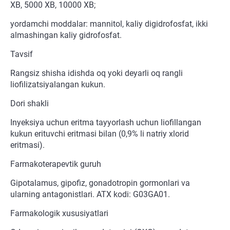
XB, 5000 XB, 10000 XB;
yordamchi moddalar: mannitol, kaliy digidrofosfat, ikki
almashingan kaliy gidrofosfat.
Tavsif
Rangsiz shisha idishda oq yoki deyarli oq rangli
liofilizatsiyalangan kukun.
Dori shakli
Inyeksiya uchun eritma tayyorlash uchun liofillangan
kukun erituvchi eritmasi bilan (0,9% li natriy xlorid
eritmasi).
Farmakoterapevtik guruh
Gipotalamus, gipofiz, gonadotropin gormonlari va
ularning antagonistlari. ATX kodi: G03GA01.
Farmakologik xususiyatlari