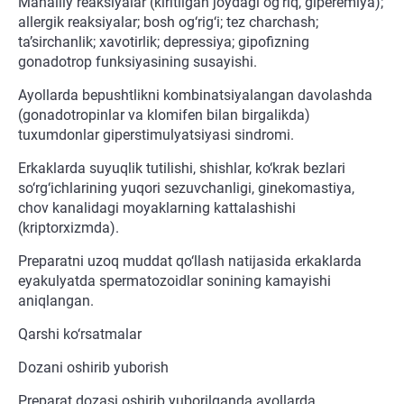
Mahalliy reaksiyalar (kiritilgan joydagi og‘riq, giperemiya);
allergik reaksiyalar; bosh og‘rig‘i; tez charchash;
ta’sirchanlik; xavotirlik; depressiya; gipofizning
gonadotrop funksiyasining susayishi.
Ayollarda bepushtlikni kombinatsiyalangan davolashda
(gonadotropinlar va klomifen bilan birgalikda)
tuxumdonlar giperstimulyatsiyasi sindromi.
Erkaklarda suyuqlik tutilishi, shishlar, ko‘krak bezlari
so‘rg‘ichlarining yuqori sezuvchanligi, ginekomastiya,
chov kanalidagi moyaklarning kattalashishi
(kriptorxizmda).
Preparatni uzoq muddat qo‘llash natijasida erkaklarda
eyakulyatda spermatozoidlar sonining kamayishi
aniqlangan.
Qarshi ko‘rsatmalar
Dozani oshirib yuborish
Preparat dozasi oshirib yuborilganda ayollarda