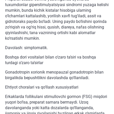
tuxumdonlar giperstimulyatsiyasi sindromi yuzaga kelishi
mumkin, bunda kichik kistalar hisobiga ularning
o‘lchamlari kattalashib, yorilish xavfi tug‘iladi, assit va
gidrotoraks paydo bo‘ladi. Uning paydo bo‘lishini qorinda
zo‘riqish va og‘riq hissi, qusish, diareya, nafas olishning
qiyinlashishi, tana vaznining ortishi kabi alomatlar
ko‘rsatishi mumkin.
Davolash: simptomatik.
Boshqa dori vositalari bilan o‘zaro ta’siri va boshqa
turdagi o‘zaro ta’sirlar
Gonadotropin xorionik menopauzal gonadotropin bilan
birgalikda bepushtlikni davolashda qo‘llaniladi.
Ehtiyot choralari va qo‘llash xususiyatlari
Erkaklarda follikulani stimullovchi gormon (FSG) miqdori
yuqori bo‘lsa, preparat samara bermaydi. Uzoq
davolanganda yoki katta dozalarda qo‘llanganda,
jismoniy va jinsiy rivojlanishi buzilgan erkak o‘smirlarda