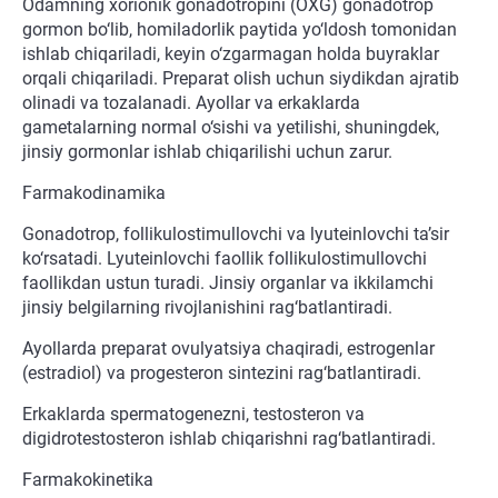
Odamning xorionik gonadotropini (OXG) gonadotrop
gormon bo‘lib, homiladorlik paytida yo‘ldosh tomonidan
ishlab chiqariladi, keyin o‘zgarmagan holda buyraklar
orqali chiqariladi. Preparat olish uchun siydikdan ajratib
olinadi va tozalanadi. Ayollar va erkaklarda
gametalarning normal o‘sishi va yetilishi, shuningdek,
jinsiy gormonlar ishlab chiqarilishi uchun zarur.
Farmakodinamika
Gonadotrop, follikulostimullovchi va lyuteinlovchi ta’sir
ko‘rsatadi. Lyuteinlovchi faollik follikulostimullovchi
faollikdan ustun turadi. Jinsiy organlar va ikkilamchi
jinsiy belgilarning rivojlanishini rag‘batlantiradi.
Ayollarda preparat ovulyatsiya chaqiradi, estrogenlar
(estradiol) va progesteron sintezini rag‘batlantiradi.
Erkaklarda spermatogenezni, testosteron va
digidrotestosteron ishlab chiqarishni rag‘batlantiradi.
Farmakokinetika