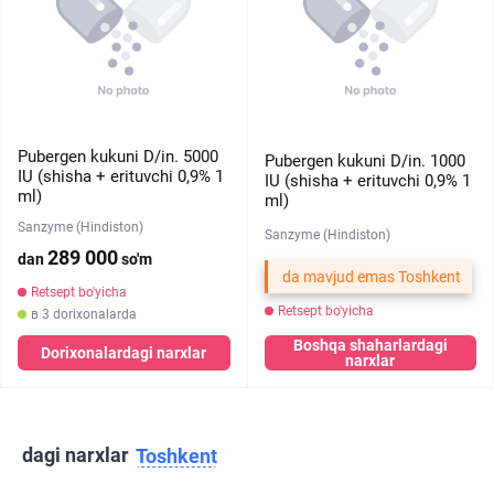
Pubergen kukuni D/in. 5000
Pubergen kukuni D/in. 1000
IU (shisha + erituvchi 0,9% 1
IU (shisha + erituvchi 0,9% 1
ml)
ml)
Sanzyme (Hindiston)
Sanzyme (Hindiston)
289 000
dan
so'm
da mavjud emas Toshkent
Retsept bo'yicha
Retsept bo'yicha
в 3 dorixonalarda
Boshqa shaharlardagi
Dorixonalardagi narxlar
narxlar
dagi narxlar
Toshkent