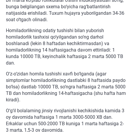
bir marta ko‘plab follikulalar o‘sishi induksiyasidan so‘ng,
bunga belgilangan sxema bo‘yicha rag‘batlantirish
natijasida erishiladi. Tuxum hujayra yuborilgandan 34-36
soat o‘tgach olinadi.
Homiladorlikning odatiy tushishi bilan yuborish
homiladorlik tashxisi qo‘yilgandan so‘ng darhol
boshlanadi (lekin 8 haftadan kechiktirmasdan) va
homiladorlikning 14 haftasigacha davom ettiriladi: 1
kunda 10000 TB, keyinchalik haftasiga 2 marta 5000 TB
dan.
O‘z-o‘zidan homila tushishi xavfi bo‘lganda (agar
simptomlar homiladorlikning dastlabki 8 haftasida paydo
bo‘lsa) dastlab 10000 TB, so‘ngra haftasiga 2 marta 5000
TB dan homiladorlikning 14-haftasigacha (shu hafta ham
kiradi).
O‘g‘il bolalarning jinsiy rivojlanishi kechikishida kamida 3
oy davomida haftasiga 1 marta 3000-5000 XB dan.
Erkaklar uchun 500-2000 TB kuniga 1 marta haftasiga 2-
3 marta, 1,5-3 oy davomida.