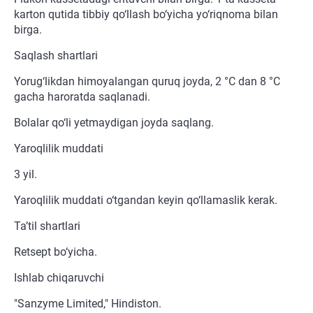
karton qutida tibbiy qo‘llash bo‘yicha yo‘riqnoma bilan
birga.
Saqlash shartlari
Yorug‘likdan himoyalangan quruq joyda, 2 °C dan 8 °C
gacha haroratda saqlanadi.
Bolalar qo‘li yetmaydigan joyda saqlang.
Yaroqlilik muddati
3 yil.
Yaroqlilik muddati o‘tgandan keyin qo‘llamaslik kerak.
Ta’til shartlari
Retsept bo‘yicha.
Ishlab chiqaruvchi
"Sanzyme Limited," Hindiston.