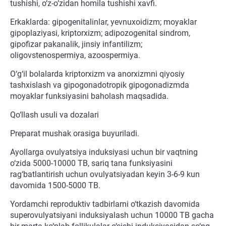
tushishi, o‘z-o‘zidan homila tushishi xavfi.
Erkaklarda: gipogenitalinlar, yevnuxoidizm; moyaklar
gipoplaziyasi, kriptorxizm; adipozogenital sindrom,
gipofizar pakanalik, jinsiy infantilizm;
oligovstenospermiya, azoospermiya.
O‘g‘il bolalarda kriptorxizm va anorxizmni qiyosiy
tashxislash va gipogonadotropik gipogonadizmda
moyaklar funksiyasini baholash maqsadida.
Qo‘llash usuli va dozalari
Preparat mushak orasiga buyuriladi.
Ayollarga ovulyatsiya induksiyasi uchun bir vaqtning
o‘zida 5000-10000 TB, sariq tana funksiyasini
rag‘batlantirish uchun ovulyatsiyadan keyin 3-6-9 kun
davomida 1500-5000 TB.
Yordamchi reproduktiv tadbirlarni o‘tkazish davomida
superovulyatsiyani induksiyalash uchun 10000 TB gacha