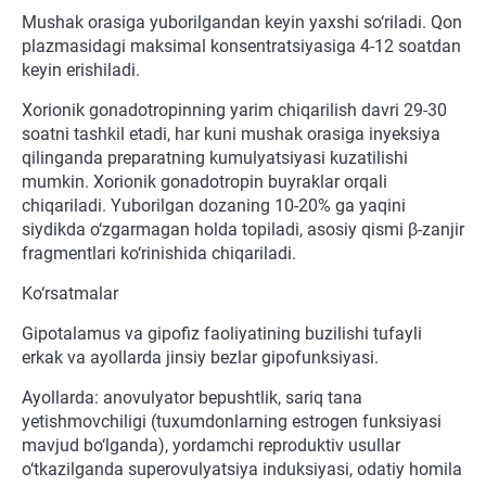
Mushak orasiga yuborilgandan keyin yaxshi so‘riladi. Qon
plazmasidagi maksimal konsentratsiyasiga 4-12 soatdan
keyin erishiladi.
Xorionik gonadotropinning yarim chiqarilish davri 29-30
soatni tashkil etadi, har kuni mushak orasiga inyeksiya
qilinganda preparatning kumulyatsiyasi kuzatilishi
mumkin. Xorionik gonadotropin buyraklar orqali
chiqariladi. Yuborilgan dozaning 10-20% ga yaqini
siydikda o‘zgarmagan holda topiladi, asosiy qismi β-zanjir
fragmentlari ko‘rinishida chiqariladi.
Ko‘rsatmalar
Gipotalamus va gipofiz faoliyatining buzilishi tufayli
erkak va ayollarda jinsiy bezlar gipofunksiyasi.
Ayollarda: anovulyator bepushtlik, sariq tana
yetishmovchiligi (tuxumdonlarning estrogen funksiyasi
mavjud bo‘lganda), yordamchi reproduktiv usullar
o‘tkazilganda superovulyatsiya induksiyasi, odatiy homila