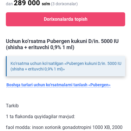
289 000
dan
so'm
(3 dorixonalar)
Dorixonalarda topish
Uchun ko‘rsatma Pubergen kukuni D/in. 5000 IU
(shisha + erituvchi 0,9% 1 ml)
Ko‘rsatma uchun ko‘rsatilgan «Pubergen kukuni D/in. 5000 IU
(shisha + erituvchi 0,9% 1 ml)»
Boshqa turlari uchun ko‘rsatmalarni tanlash «Pubergen»
Tarkib
1 ta flakonda quyidagilar mavjud:
faol modda: inson xorionik gonadotropini 1000 XB, 2000