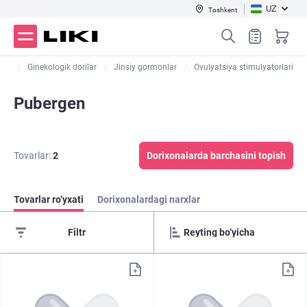
UZ
Toshkent
lar
Ginekologik dorilar
Jinsiy gormonlar
Ovulyatsiya stimulyatorlari
Pubergen
Tovarlar:
2
Dorixonalarda barchasini topish
Tovarlar ro‘yxati
Dorixonalardagi narxlar
Filtr