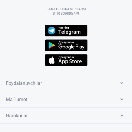
L-I-K-I PROGRAM PHARM
STIR 309805779
Foydalanuvchilar
Ma `lumot
Hamkorlar