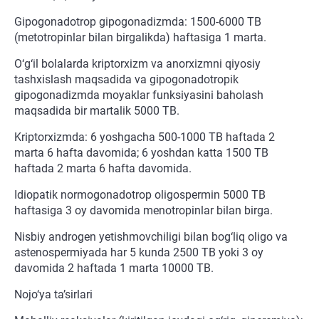
Gipogonadotrop gipogonadizmda: 1500-6000 TB
(metotropinlar bilan birgalikda) haftasiga 1 marta.
O‘g‘il bolalarda kriptorxizm va anorxizmni qiyosiy
tashxislash maqsadida va gipogonadotropik
gipogonadizmda moyaklar funksiyasini baholash
maqsadida bir martalik 5000 TB.
Kriptorxizmda: 6 yoshgacha 500-1000 TB haftada 2
marta 6 hafta davomida; 6 yoshdan katta 1500 TB
haftada 2 marta 6 hafta davomida.
Idiopatik normogonadotrop oligospermin 5000 TB
haftasiga 3 oy davomida menotropinlar bilan birga.
Nisbiy androgen yetishmovchiligi bilan bog‘liq oligo va
astenospermiyada har 5 kunda 2500 TB yoki 3 oy
davomida 2 haftada 1 marta 10000 TB.
Nojo‘ya ta’sirlari