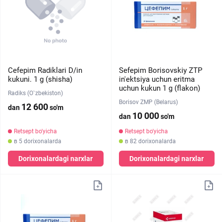
Cefepim Radiklari D/in
Sefepim Borisovskiy ZTP
kukuni. 1 g (shisha)
in'ektsiya uchun eritma
uchun kukun 1 g (flakon)
Radiks (O`zbekiston)
Borisov ZMP (Belarus)
12 600
dan
so'm
10 000
dan
so'm
Retsept bo'yicha
Retsept bo'yicha
в 5 dorixonalarda
в 82 dorixonalarda
Dorixonalardagi narxlar
Dorixonalardagi narxlar