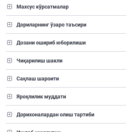
Махсус кўрсатмалар
Дориларнинг ўзаро таъсири
Дозани ошириб юборилиши
Чиқарилиш шакли
Сақлаш шароити
Яроқлилик муддати
Дорихоналардан олиш тартиби