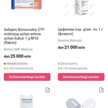
Цефепим пор. д/ин. по 1 г
Sefepim Borisovskiy ZTP
(флакон)
in'ektsiya uchun eritma
uchun kukun 1 g №10
Bioximik (Rossiya)
(flakon)
21 000
dan
so'm
Borisov ZMP (Belarus)
25 000
dan
so'm
Retsept bo'yicha
Без рецепта
в 430 dorixonalarda
в 133 dorixonalarda
Dorixonalardagi narxlar
Dorixonalardagi narxlar