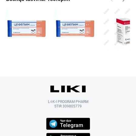
L-I-K-I PROGRAM PHARM
STIR 309805779