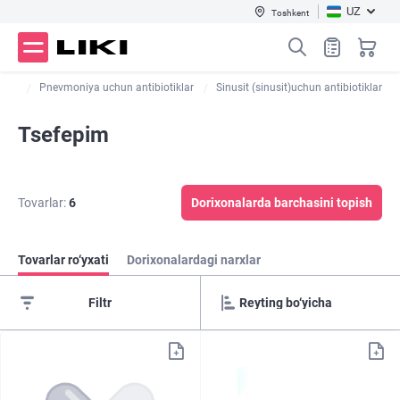
UZ
Toshkent
klar
Pnevmoniya uchun antibiotiklar
Sinusit (sinusit)uchun antibiotiklar
Tsefepim
Tovarlar:
6
Dorixonalarda barchasini topish
Tovarlar ro‘yxati
Dorixonalardagi narxlar
Filtr