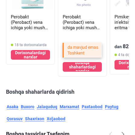
Perobakt
Perobakt
Pimikeyr 
(Perobact) vena
(Perobact) vena
in'ektsiya
ichiga yoki mushak
ichiga yoki mushak
eritma ta
ichiga yuborish
ichiga yuborish
kukuni 1 g
uchun eritma
uchun eritma
g (flakon)
tayyorlash uchun
tayyorlash uchun
18 ta dorixonalarda
82 6
dan
da mavjud emas
kukun 1,0 g + 1,0 g
kukun 0,5 g + 0,5 g
Dorixonalardagi
Toshkent
(flakon)
(flakon)
4 ta dorix
narxlar
Boshqa
Dorixon
shaharlardagi
nar
narxlar
Boshqa shaharlarda qidirish
Asaka
Buxoro
Jalaquduq
Marxamat
Paxtaobod
Paytug
Qorasuv
Shaxrixon
Xo'jaobod
Boshqa tasvirlar Tsefepim