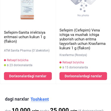
Sefepim (Cefepim) Vena
Sefepim-Sanita in'ektsiya
ichiga va mushak ichiga
eritmasi uchun kukun 1 g
yuborish uchun eritma
(flakon)
tayyorlash uchun Krasfarma
kukuni 1 g (flakon)
ATM Sanita Pharma (O`zbekiston)
Krasfarma (Rossiya)
Retsept bo'yicha
Retsept bo'yicha
в 23 dorixonalarda
в 15 dorixonalarda
Dorixonalardagi narxlar
Dorixonalardagi narxlar
dagi narxlar
Toshkent
10 000
25 000