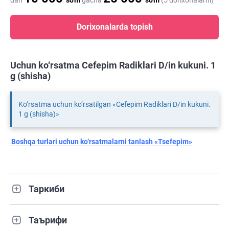
dan
so'm
gacha
so'm
(5 dorixonalarni)
Dorixonalarda topish
Uchun ko‘rsatma Cefepim Radiklari D/in kukuni. 1
g (shisha)
Ko‘rsatma uchun ko‘rsatilgan «Cefepim Radiklari D/in kukuni.
1 g (shisha)»
Boshqa turlari uchun ko‘rsatmalarni tanlash «Tsefepim»
Таркиби
Таърифи