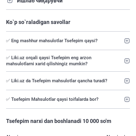
Ишлаб чиқарувчи
Ko`p so`raladigan savollar
✅ Eng mashhur mahsulotlar Tsefepim qaysi?
✅️ Liki.uz orqali qaysi Tsefepim eng arzon
mahsulotlarni xarid qilishingiz mumkin?
✅ Liki.uz da Tsefepim mahsulotlar qancha turadi?
✅ Tsefepim Mahsulotlar qaysi toifalarda bor?
Tsefepim narxi dan boshlanadi 10 000 so'm