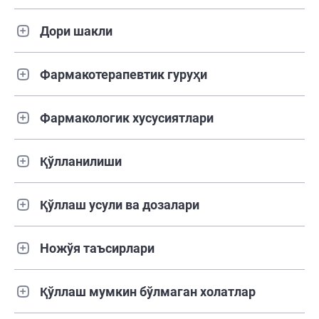
Дори шакли
Фармакотерапевтик гуруҳи
Фармакологик хусусиятлари
Қўлланилиши
Қўллаш усули ва дозалари
Ножўя таъсирлари
Қўллаш мумкин бўлмаган холатлар