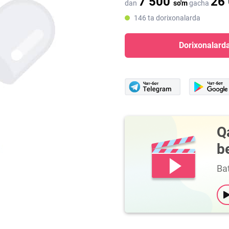
7 500
26
dan
so'm
gacha
146 ta dorixonalarda
Dorixonalarda
Q
b
Bat