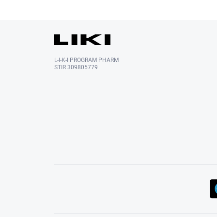
L-I-K-I PROGRAM PHARM
STIR 309805779