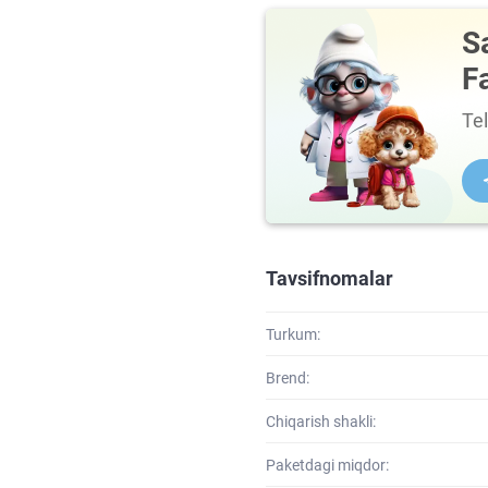
S
F
Te
Tavsifnomalar
Turkum:
Brend:
Chiqarish shakli:
Paketdagi miqdor: