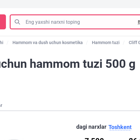
B
hi
Hammom va dush uchun kosmetika
Hammom tuzi
Cliff
r uchun hammom tuzi 500 g
ar
dagi narxlar
Toshkent