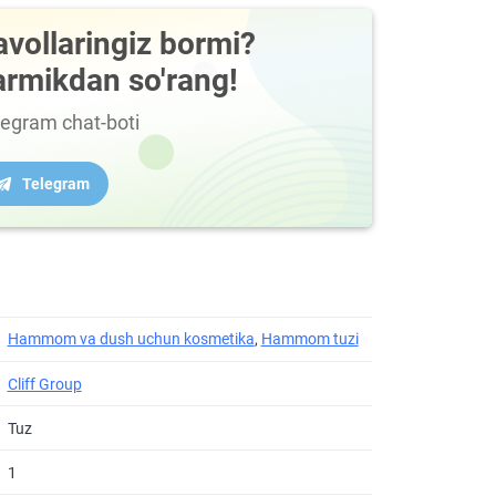
avollaringiz bormi?
armikdan so'rang!
legram chat-boti
Telegram
Hammom va dush uchun kosmetika
,
Hammom tuzi
Cliff Group
Tuz
1