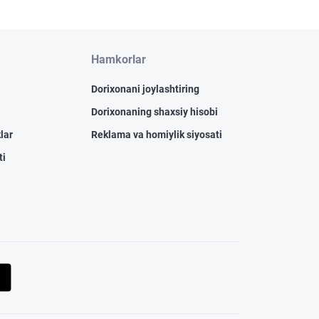
Hamkorlar
Dorixonani joylashtiring
Dorixonaning shaxsiy hisobi
lar
Reklama va homiylik siyosati
ti