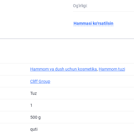
Og'irligi:
Hammasi ko‘rsatilsin
Hammom va dush uchun kosmetika
,
Hammom tuzi
Cliff Group
Tuz
1
500 g
quti