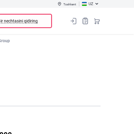
UZ
Toshkent
ir nechtasini qidiring
 Group