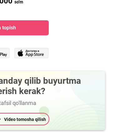
 000
so'm
 topish
anday qilib buyurtma
erish kerak?
afsil qo'llanma
Video tomosha qilish