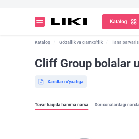
Katalog
Katalog
Go'zallik va g'amxo'rlik
Tana parvaris
Cliff Group bolala
Xaridlar ro‘yxatiga
Tovar haqida hamma narsa
Dorixonalardagi narxl