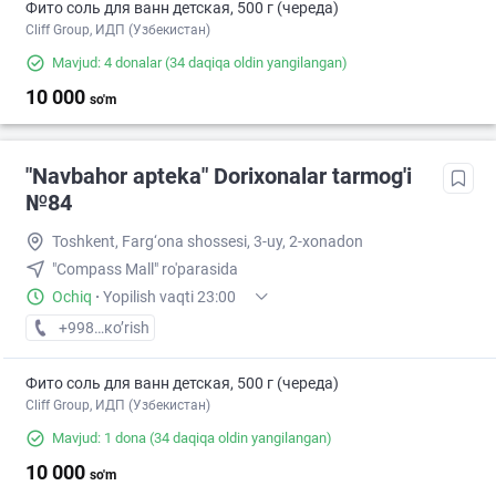
Фито соль для ванн детская, 500 г (череда)
Cliff Group, ИДП (Узбекистан)
Mavjud: 4 donalar
(34 daqiqa oldin yangilangan)
10 000
so'm
"Navbahor apteka" Dorixonalar tarmog'i
№84
Toshkent, Farg‘ona shossesi, 3-uy, 2-xonadon
"Compass Mall" ro'parasida
Ochiq
·
Yopilish vaqti 23:00
+998 (94) XXX-XX-XX
кo’rish
Фито соль для ванн детская, 500 г (череда)
Cliff Group, ИДП (Узбекистан)
Mavjud: 1 dona
(34 daqiqa oldin yangilangan)
10 000
so'm