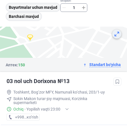
Miqdori
Buyurtmalar uchun mavjud
Barchasi mavjud
Standart bo‘yicha
Аптек:
150
03 nol uch Dorixona №13
Toshkent, Bog‘zor MFY, Namunali ko‘chasi, 203/1-uy
Sokin Makon turar-joy majmuasi, Korzinka
supermarketi
Ochiq
·
Yopilish vaqti 23:00
+998 (77) XXX-XX-XX
кo’rish