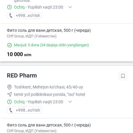
qatorida.
Ochiq
·
Yopilish vaqti 23:00
+998 (77) XXX-XX-XX
кo’rish
Фито соль для ванн детская, 500 г (череда)
Cliff Group, ИДП (Узбекистан)
Mavjud: 5 dona
(34 daqiqa oldin yangilangan)
10 000
so'm
RED Pharm
Toshkent, Mehirjon ko‘chasi, 45/40-uy
temir yo'l poliklinikasi yonida, "Iso" hotel
Ochiq
·
Yopilish vaqti 23:00
+998 (99) XXX-XX-XX
кo’rish
Фито соль для ванн детская, 500 г (череда)
Cliff Group, ИДП (Узбекистан)