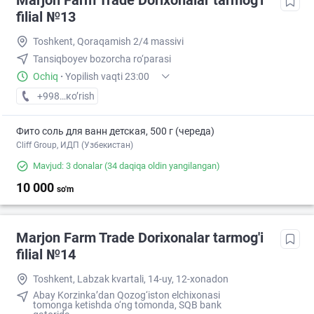
Marjon Farm Trade Dorixonalar tarmog'i
filial №13
Toshkent, Qoraqamish 2/4 massivi
Tansiqboyev bozorcha ro‘parasi
Ochiq
·
Yopilish vaqti 23:00
+998 (77) XXX-XX-XX
кo’rish
Фито соль для ванн детская, 500 г (череда)
Cliff Group, ИДП (Узбекистан)
Mavjud: 3 donalar
(34 daqiqa oldin yangilangan)
10 000
so'm
Marjon Farm Trade Dorixonalar tarmog'i
filial №14
Toshkent, Labzak kvartali, 14-uy, 12-xonadon
Abay Korzinka’dan Qozog‘iston elchixonasi
tomonga ketishda o‘ng tomonda, SQB bank