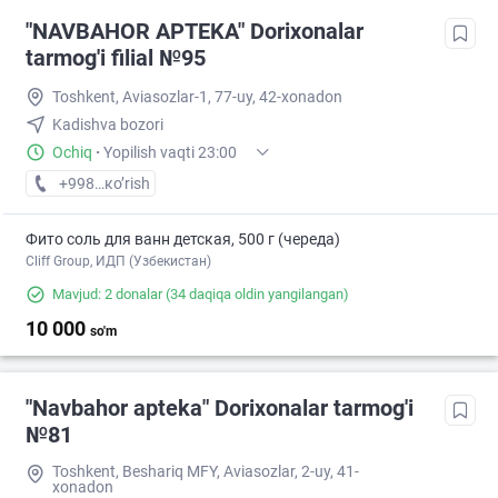
"NAVBAHOR APTEKA" Dorixonalar
tarmog'i filial №95
Toshkent, Aviasozlar-1, 77-uy, 42-xonadon
Kadishva bozori
Ochiq
·
Yopilish vaqti 23:00
+998 (94) XXX-XX-XX
кo’rish
Фито соль для ванн детская, 500 г (череда)
Cliff Group, ИДП (Узбекистан)
Mavjud: 2 donalar
(34 daqiqa oldin yangilangan)
10 000
so'm
"Navbahor apteka" Dorixonalar tarmog'i
№81
Toshkent, Beshariq MFY, Aviasozlar, 2-uy, 41-
xonadon