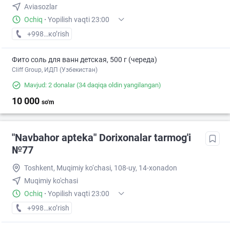
Aviasozlar
Ochiq
·
Yopilish vaqti 23:00
+998 (94) XXX-XX-XX
кo’rish
Фито соль для ванн детская, 500 г (череда)
Cliff Group, ИДП (Узбекистан)
Mavjud: 2 donalar
(34 daqiqa oldin yangilangan)
10 000
so'm
"Navbahor apteka" Dorixonalar tarmog'i
№77
Toshkent, Muqimiy ko‘chasi, 108-uy, 14-xonadon
Muqimiy ko'chasi
Ochiq
·
Yopilish vaqti 23:00
+998 (94) XXX-XX-XX
кo’rish