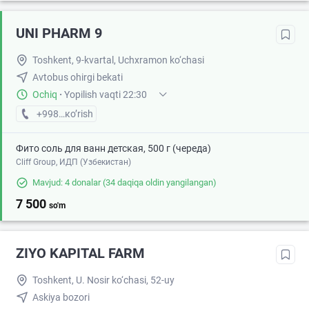
UNI PHARM 9
Toshkent, 9-kvartal, Uchxramon ko‘chasi
Avtobus ohirgi bekati
Ochiq
·
Yopilish vaqti 22:30
+998 (55) XXX-XX-XX
кo’rish
Фито соль для ванн детская, 500 г (череда)
Cliff Group, ИДП (Узбекистан)
Mavjud: 4 donalar
(34 daqiqa oldin yangilangan)
7 500
so'm
ZIYO KAPITAL FARM
Toshkent, U. Nosir ko‘chasi, 52-uy
Askiya bozori