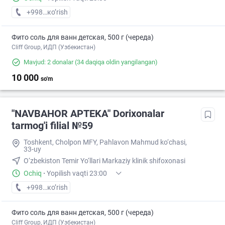
+998 (94) XXX-XX-XX
кo’rish
Фито соль для ванн детская, 500 г (череда)
Cliff Group, ИДП (Узбекистан)
Mavjud: 2 donalar
(34 daqiqa oldin yangilangan)
10 000
so'm
"NAVBAHOR APTEKA" Dorixonalar
tarmog'i filial №59
Toshkent, Cholpon MFY, Pahlavon Mahmud ko‘chasi,
33-uy
O‘zbekiston Temir Yo‘llari Markaziy klinik shifoxonasi
Ochiq
·
Yopilish vaqti 23:00
+998 (94) XXX-XX-XX
кo’rish
Фито соль для ванн детская, 500 г (череда)
Cliff Group, ИДП (Узбекистан)