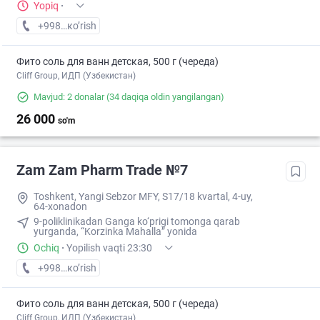
Yopiq
·
+998 (97) XXX-XX-XX
кo’rish
Фито соль для ванн детская, 500 г (череда)
Cliff Group, ИДП (Узбекистан)
Mavjud: 2 donalar
(34 daqiqa oldin yangilangan)
26 000
so'm
Zam Zam Pharm Trade №7
Toshkent, Yangi Sebzor MFY, S17/18 kvartal, 4-uy,
64-xonadon
9-poliklinikadan Ganga ko‘prigi tomonga qarab
yurganda, “Korzinka Mahalla” yonida
Ochiq
·
Yopilish vaqti 23:30
+998 (87) XXX-XX-XX
кo’rish
Фито соль для ванн детская, 500 г (череда)
Cliff Group, ИДП (Узбекистан)