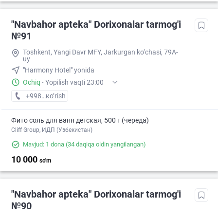
"Navbahor apteka" Dorixonalar tarmog'i
№91
Toshkent, Yangi Davr MFY, Jarkurgan ko‘chasi, 79A-
uy
"Harmony Hotel" yonida
Ochiq
·
Yopilish vaqti 23:00
+998 (94) XXX-XX-XX
кo’rish
Фито соль для ванн детская, 500 г (череда)
Cliff Group, ИДП (Узбекистан)
Mavjud: 1 dona
(34 daqiqa oldin yangilangan)
10 000
so'm
"Navbahor apteka" Dorixonalar tarmog'i
№90