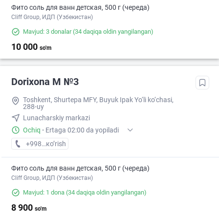
Фито соль для ванн детская, 500 г (череда)
Cliff Group, ИДП (Узбекистан)
Mavjud: 3 donalar
(34 daqiqa oldin yangilangan)
10 000
so'm
Dorixona M №3
Toshkent, Shurtepa MFY, Buyuk Ipak Yo‘li ko‘chasi,
288-uy
Lunacharskiy markazi
Ochiq
·
Ertaga 02:00 da yopiladi
+998 (95) XXX-XX-XX
кo’rish
Фито соль для ванн детская, 500 г (череда)
Cliff Group, ИДП (Узбекистан)
Mavjud: 1 dona
(34 daqiqa oldin yangilangan)
8 900
so'm