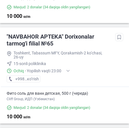
Mavjud: 2 donalar
(34 daqiqa oldin yangilangan)
10 000
so'm
"NAVBAHOR APTEKA" Dorixonalar
tarmog'i filial №65
Toshkent, Tabassum MFY, Qorakamish-2 ko‘chasi,
26-uy
15-sonli poliklinika
Ochiq
·
Yopilish vaqti 23:00
+998 (94) XXX-XX-XX
кo’rish
Фито соль для ванн детская, 500 г (череда)
Cliff Group, ИДП (Узбекистан)
Mavjud: 2 donalar
(34 daqiqa oldin yangilangan)
10 000
so'm