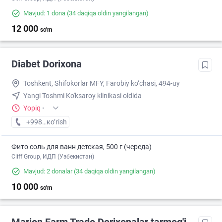
Mavjud: 1 dona
(34 daqiqa oldin yangilangan)
12 000
so'm
Diabet Dorixona
Toshkent, Shifokorlar MFY, Farobiy ko‘chasi, 494-uy
Yangi Toshmi Ko'ksaroy klinikasi oldida
Yopiq
·
+998 (55) XXX-XX-XX
кo’rish
Фито соль для ванн детская, 500 г (череда)
Cliff Group, ИДП (Узбекистан)
Mavjud: 2 donalar
(34 daqiqa oldin yangilangan)
10 000
so'm