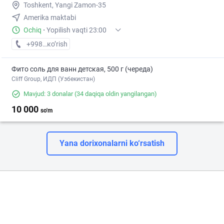
Toshkent, Yangi Zamon-35
Amerika maktabi
Ochiq
·
Yopilish vaqti 23:00
+998 (94) XXX-XX-XX
кo’rish
Фито соль для ванн детская, 500 г (череда)
Cliff Group, ИДП (Узбекистан)
Mavjud: 3 donalar
(34 daqiqa oldin yangilangan)
10 000
so'm
Yana dorixonalarni ko‘rsatish