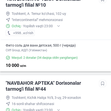
tarmog'i filial №10
Toshkent, A. Temur ko‘chasi, 102-uy
"Intercontinental" mehmonxonasi
Ochiq
·
Yopilish vaqti 23:00
+998 (94) XXX-XX-XX
кo’rish
Фито соль для ванн детская, 500 г (череда)
Cliff Group, ИДП (Узбекистан)
Mavjud: 2 donalar
(34 daqiqa oldin yangilangan)
10 000
so'm
"NAVBAHOR APTEKA" Dorixonalar
tarmog'i filial №44
Toshkent, Kichik Halqa Yo‘li, 3-uy, 29-xonadon
16-sonli shahar shifoxonasi
Ochiq
·
Yopilish vaqti 23:00