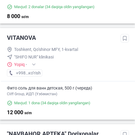
Mavjud: 2 donalar
(34 daqiqa oldin yangilangan)
8 000
so'm
VITANOVA
Toshkent, Qo‘shinor MFY, 1-kvartal
"SHIFO NUR" klinikasi
Yopiq
·
+998 (77) XXX-XX-XX
кo’rish
Фито соль для ванн детская, 500 г (череда)
Cliff Group, ИДП (Узбекистан)
Mavjud: 1 dona
(34 daqiqa oldin yangilangan)
12 000
so'm
"NAVBAHOR APTEKA" Dorixonalar