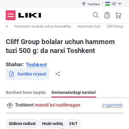
UZ
Toshkent
rishi
Hammom va dush uchun kosmetika
Hammom tuzi
Cliff Group
Cliff Group bolalar uchun hammom
tuzi 500 g: da narxi Toshkent
Shahar:
Toshkent
Xaridlar ro‘yxati
Barchasi tovar haqida
Dorixonalardagi narxlari
Toshkent
manzil ko‘rsatilmagan
O‘zgartirish
Qidiruv radiusi
Hozir ochiq
24/7