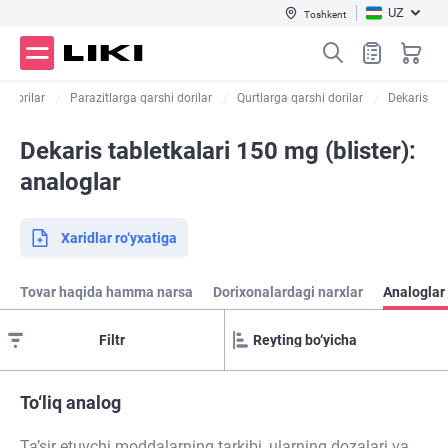
UZ
Toshkent
ik dorilar
Parazitlarga qarshi dorilar
Qurtlarga qarshi dorilar
Dekaris
Dekaris tabletkalari 150 mg (blister):
analoglar
Xaridlar ro‘yxatiga
Tovar haqida hamma narsa
Dorixonalardagi narxlar
Analoglar
Filtr
To‘liq analog
Ta’sir etuvchi moddalarning tarkibi, ularning dozalari va