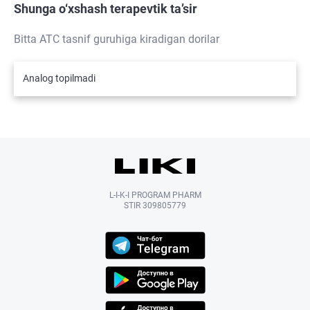
Shunga o‘xshash terapevtik ta’sir
Bitta ATC tasnif guruhiga kiradigan dorilar
Analog topilmadi
L-I-K-I PROGRAM PHARM
STIR 309805779