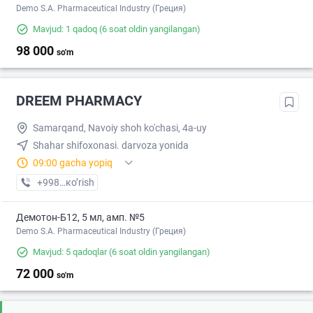
Demo S.A. Pharmaceutical Industry (Греция)
Mavjud: 1 qadoq
(6 soat oldin yangilangan)
98 000
so'm
DREEM PHARMACY
Samarqand, Navoiy shoh ko'chasi, 4a-uy
Shahar shifoxonasi. darvoza yonida
09:00 gacha yopiq
+998 (95) XXX-XX-XX
кo’rish
Демотон-Б12, 5 мл, амп. №5
Demo S.A. Pharmaceutical Industry (Греция)
Mavjud: 5 qadoqlar
(6 soat oldin yangilangan)
72 000
so'm