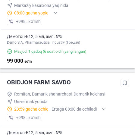
Markaziy kasalxona yaqinida
08:00 gacha yopiq
+998 (90) XXX-XX-XX
кo’rish
Демотон-Б12, 5 мл, амп. №5
Demo S.A. Pharmaceutical Industry (Греция)
Mavjud: 1 qadoq
(6 soat oldin yangilangan)
99 000
so'm
OBIDJON FARM SAVDO
Romitan, Damarik shaharchasi, Damarik ko‘chasi
Univermak yonida
23:59 gacha ochiq
·
Ertaga 08:00 da ochiladi
+998 (91) XXX-XX-XX
кo’rish
Демотон-Б12, 5 мл, амп. №5