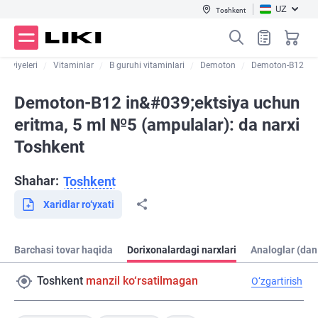
UZ
Toshkent
takviyeleri
Vitaminlar
B guruhi vitaminlari
Demoton
Demoton-B12
Demoton-B12 in&#039;ektsiya uchun
eritma, 5 ml №5 (ampulalar): da narxi
Toshkent
Shahar:
Toshkent
Xaridlar ro‘yxati
Barchasi tovar haqida
Dorixonalardagi narxlari
Analoglar (dan
Toshkent
manzil ko‘rsatilmagan
O‘zgartirish