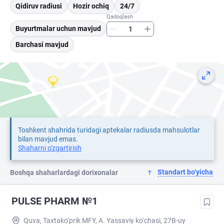
Qidiruv radiusi
Hozir ochiq
24/7
Qadoqlash
Buyurtmalar uchun mavjud
Barchasi mavjud
Toshkent shahrida turidagi aptekalar radiusda mahsulotlar
bilan mavjud emas.
Shaharni o'zgartirish
Standart bo‘yicha
Boshqa shaharlardagi dorixonalar
PULSE PHARM №1
Quva, Taxtako‘prik MFY, A. Yassaviy ko‘chasi, 27B-uy