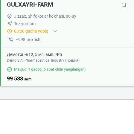
GULXAYRI-FARM
Jizzax, Shifokorlar ko‘chasi, 86-uy
Tez yordam
08:00 gacha yopiq
+998 (55) XXX-XX-XX
кo’rish
Демотон-Б12, 5 мл, амп. №5
Demo S.A. Pharmaceutical Industry (Греция)
Mavjud: 1 qadoq
(6 soat oldin yangilangan)
99 588
so'm