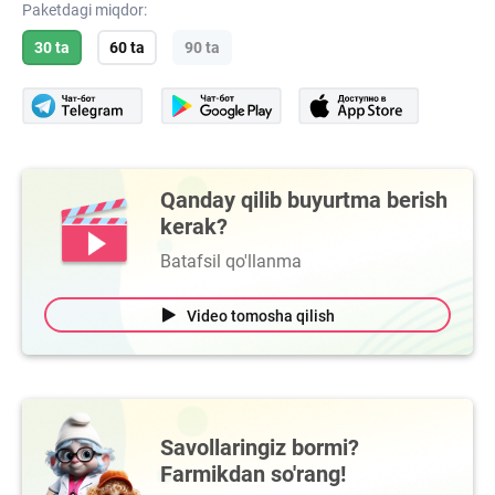
Paketdagi miqdor:
30 ta
60 ta
90 ta
Qanday qilib buyurtma berish
kerak?
Batafsil qo'llanma
Video tomosha qilish
Savollaringiz bormi?
Farmikdan so'rang!