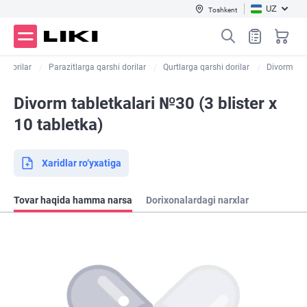
UZ
Toshkent
ik dorilar
Parazitlarga qarshi dorilar
Qurtlarga qarshi dorilar
Divorm
Divorm tabletkalari №30 (3 blister х
10 tabletka)
Xaridlar ro‘yxatiga
Tovar haqida hamma narsa
Dorixonalardagi narxlar