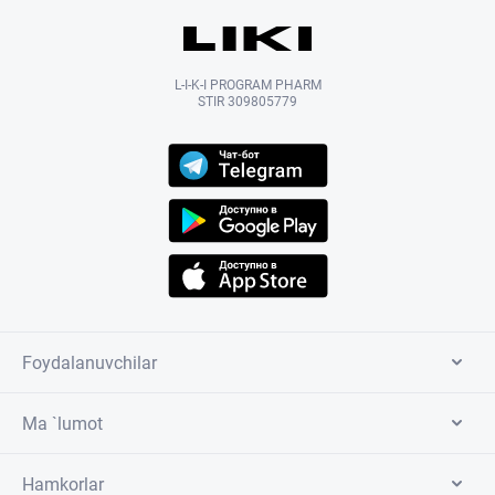
L-I-K-I PROGRAM PHARM
STIR 309805779
Foydalanuvchilar
Ma `lumot
Hamkorlar