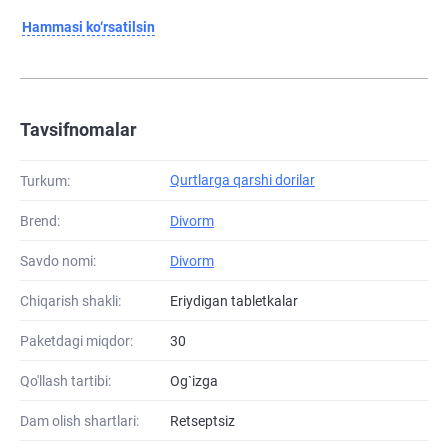
Hammasi ko‘rsatilsin
Tavsifnomalar
Qurtlarga qarshi dorilar
Turkum:
Brend:
Divorm
Savdo nomi:
Divorm
Chiqarish shakli:
Eriydigan tabletkalar
Paketdagi miqdor:
30
Qo'llash tartibi:
Og`izga
Dam olish shartlari:
Retseptsiz