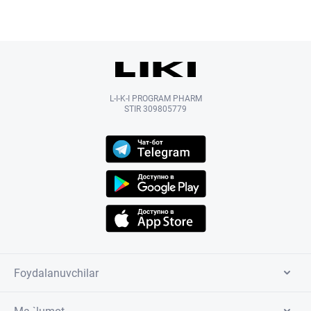
L-I-K-I PROGRAM PHARM
STIR 309805779
Foydalanuvchilar