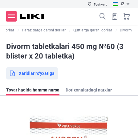
UZ
Toshkent
ik dorilar
Parazitlarga qarshi dorilar
Qurtlarga qarshi dorilar
Divorm
Divorm tabletkalari 450 mg №60 (3
blister х 20 tabletka)
Xaridlar ro‘yxatiga
Tovar haqida hamma narsa
Dorixonalardagi narxlar