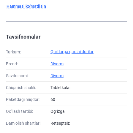
Hammasi ko‘rsatilsin
Tavsifnomalar
Qurtlarga qarshi dorilar
Turkum:
Brend:
Divorm
Savdo nomi:
Divorm
Chiqarish shakli:
Tabletkalar
Paketdagi miqdor:
60
Qo'llash tartibi:
Og`izga
Dam olish shartlari:
Retseptsiz