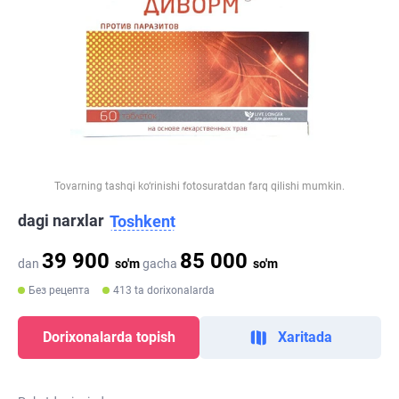
Tovarning tashqi ko‘rinishi fotosuratdan farq qilishi mumkin.
dagi narxlar
Toshkent
39 900
85 000
dan
so'm
gacha
so'm
Без рецепта
413 ta dorixonalarda
Dorixonalarda topish
Xaritada