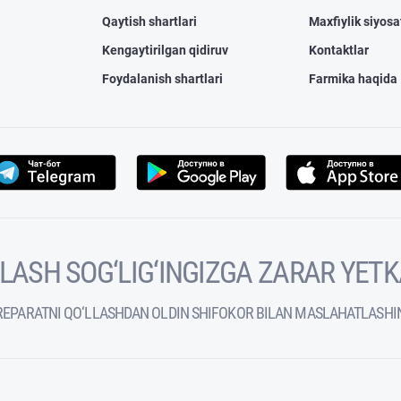
Qaytish shartlari
Maxfiylik siyosa
Kengaytirilgan qidiruv
Kontaktlar
Foydalanish shartlari
Farmika haqida
VOLASH SOG‘LIG‘INGIZGA ZARAR YET
REPARATNI QO‘LLASHDAN OLDIN SHIFOKOR BILAN MASLAHATLASHI