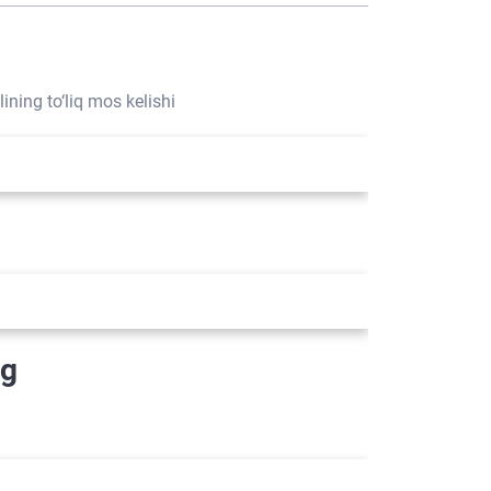
ining to‘liq mos kelishi
og