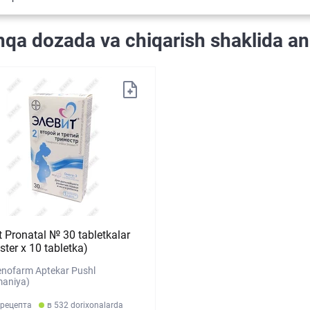
qa dozada va chiqarish shaklida an
t Pronatal № 30 tabletkalar
ister х 10 tabletka)
nofarm Aptekar Pushl
maniya)
 рецепта
в 532 dorixonalarda