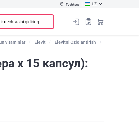
UZ
Toshkent
ir nechtasini qidiring
un vitaminlar
Elevit
Elevitni Oziqlantirish
а х 15 капсул):