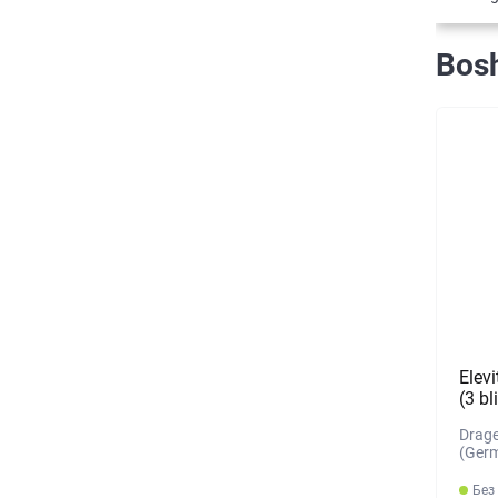
Bosh
Elevi
(3 bl
Drage
(Ger
Без