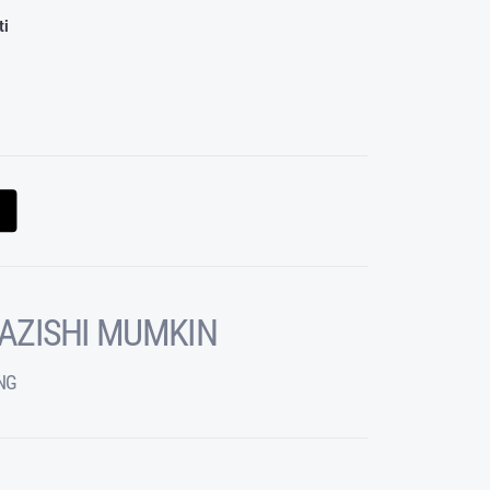
ti
KAZISHI MUMKIN
NG