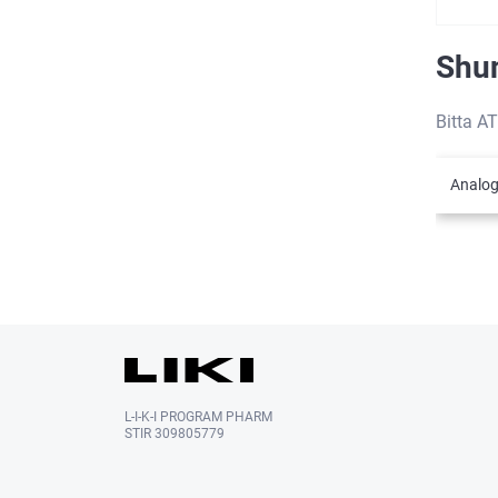
Shun
Bitta AT
Analog
L-I-K-I PROGRAM PHARM
STIR 309805779