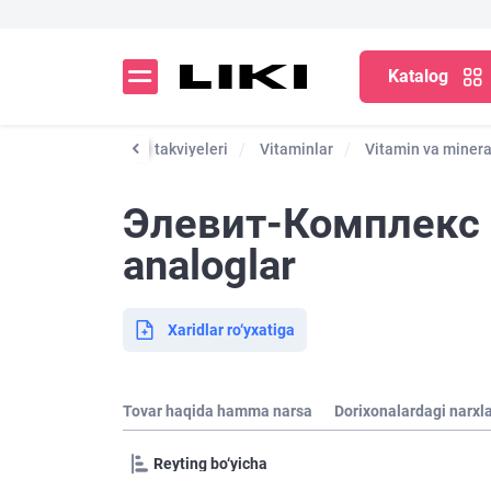
Katalog
lar, minerallar va xun takviyeleri
Vitaminlar
Vitamin va minera
Элевит-Комплекс 3
analoglar
Xaridlar ro‘yxatiga
Tovar haqida hamma narsa
Dorixonalardagi narxl