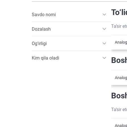
To‘l
Savdo nomi
Ta’sir e
Dozalash
Analog
Og'irligi
Kim qila oladi
Bosh
Analog
Bosh
Ta’sir e
Analog