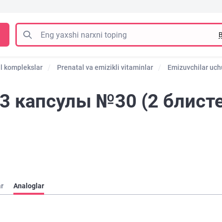
B
l komplekslar
Prenatal va emizikli vitaminlar
Emizuvchilar uch
 капсулы №30 (2 блистер
ar
Analoglar