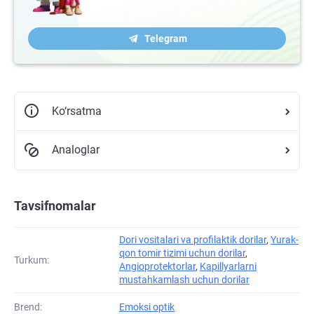
Telegram
Ko‘rsatma
Analoglar
Tavsifnomalar
Dori vositalari va profilaktik dorilar
,
Yurak-
qon tomir tizimi uchun dorilar
,
Turkum:
Angioprotektorlar
,
Kapillyarlarni
mustahkamlash uchun dorilar
Brend:
Emoksi optik