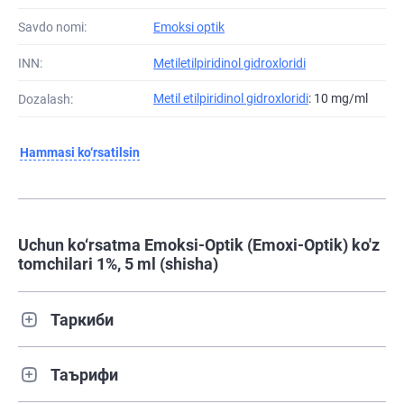
Savdo nomi:
Emoksi optik
INN:
Metiletilpiridinol gidroxloridi
Metil etilpiridinol gidroxloridi
: 10 mg/ml
Dozalash:
Hammasi ko‘rsatilsin
Uchun ko‘rsatma Emoksi-Optik (Emoxi-Optik) ko'z
tomchilari 1%, 5 ml (shisha)
Таркиби
Таърифи