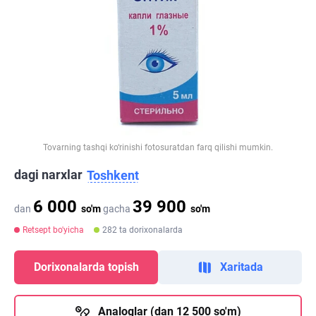
Tovarning tashqi ko‘rinishi fotosuratdan farq qilishi mumkin.
dagi narxlar
Toshkent
6 000
39 900
dan
so'm
gacha
so'm
Retsept bo'yicha
282 ta dorixonalarda
Dorixonalarda topish
Xaritada
Analoglar (dan 12 500 so'm)