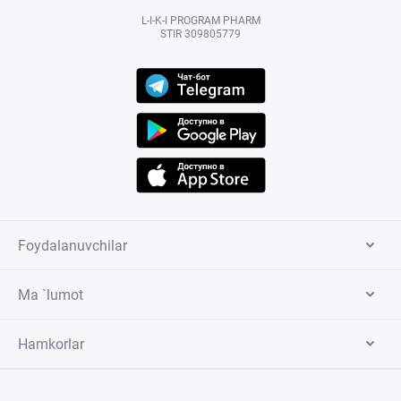
L-I-K-I PROGRAM PHARM
STIR 309805779
Foydalanuvchilar
Ma `lumot
Hamkorlar