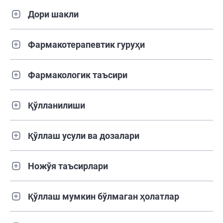
Дори шакли
Фармакотерапевтик гуруҳи
Фармакологик таъсири
Қўлланилиши
Қўллаш усули ва дозалари
Ножўя таъсирлари
Қўллаш мумкин бўлмаган ҳолатлар