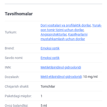
Tavsifnomalar
Dori vositalari va profilaktik dorilar
,
Yurak-
qon tomir tizimi uchun dorilar
,
Turkum:
Angioprotektorlar
,
Kapillyarlarni
mustahkamlash uchun dorilar
Brend:
Emoksi optik
Savdo nomi:
Emoksi optik
INN:
Metiletilpiridinol gidroxloridi
Metil etilpiridinol gidroxloridi
: 10 mg/ml
Dozalash:
Chiqarish shakli:
Tomchilar
Paketdagi miqdor:
1
Ovoz balandligi:
5 ml