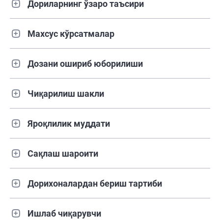
Дориларнинг ўзаро таъсири
Махсус кўрсатмалар
Дозани ошириб юборилиши
Чиқарилиш шакли
Яроқлилик муддати
Сақлаш шароити
Дорихоналардан бериш тартиби
Ишлаб чиқарувчи