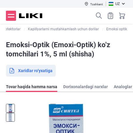
UZ
Toshkent
oprotektorlar
Kapillyarlarni mustahkamlash uchun dorilar
Emoksi optik
Emoksi-Optik (Emoxi-Optik) ko'z
tomchilari 1%, 5 ml (shisha)
Xaridlar ro‘yxatiga
Tovar haqida hamma narsa
Dorixonalardagi narxlar
Analoglar