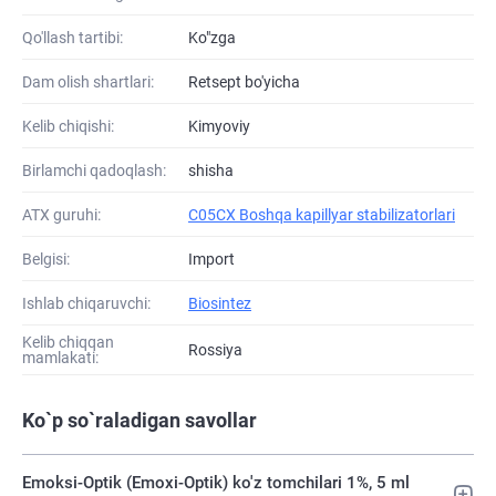
Qo'llash tartibi:
Ko"zga
Dam olish shartlari:
Retsept bo'yicha
Kelib chiqishi:
Kimyoviy
Birlamchi qadoqlash:
shisha
ATХ guruhi:
C05CX Boshqa kapillyar stabilizatorlari
Belgisi:
Import
Ishlab chiqaruvchi:
Biosintez
Kelib chiqqan
Rossiya
mamlakati:
Ko`p so`raladigan savollar
Emoksi-Optik (Emoxi-Optik) ko'z tomchilari 1%, 5 ml