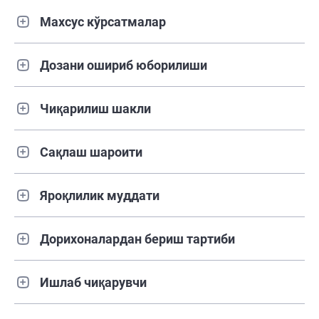
Махсус кўрсатмалар
Дозани ошириб юборилиши
Чиқарилиш шакли
Сақлаш шароити
Яроқлилик муддати
Дорихоналардан бериш тартиби
Ишлаб чиқарувчи