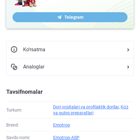
Telegram
Ko‘rsatma
Analoglar
Tavsifnomalar
Dori vositalari va profilaktik dorilar
,
Ko'z
Turkum:
va quloq preparatlari
Brend:
Emotrop
Savdo nomi:
Emotrop-ASP