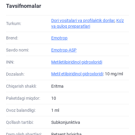
Tavsifnomalar
Dori vositalari va profilaktik dorilar
,
Ko'z
Turkum:
va quloq preparatlari
Brend:
Emotrop
Savdo nomi:
Emotrop-ASP
INN:
Metiletilpiridinol gidroxloridi
Metil etilpiridinol gidroxloridi
: 10 mg/ml
Dozalash:
Chiqarish shakli:
Eritma
Paketdagi miqdor:
10
Ovoz balandligi:
1 ml
Qo'llash tartibi:
Subkonjunktiva
Dam olish shartlari:
Retsept bo'yicha