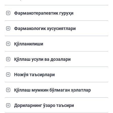
Фармакотерапевтик гуруҳи
Фармакологик хусусиятлари
Қўлланилиши
Қўллаш усули ва дозалари
Ножўя таъсирлари
Қўллаш мумкин бўлмаган ҳолатлар
Дориларнинг ўзаро таъсири