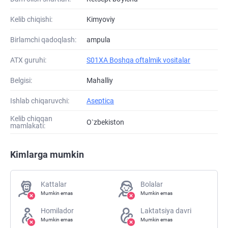
Kelib chiqishi:
Kimyoviy
Birlamchi qadoqlash:
ampula
ATХ guruhi:
S01XA Boshqa oftalmik vositalar
Belgisi:
Mahalliy
Ishlab chiqaruvchi:
Aseptica
Kelib chiqqan
O`zbekiston
mamlakati:
Kimlarga mumkin
Kattalar
Bolalar
Mumkin emas
Mumkin emas
Homilador
Laktatsiya davri
Mumkin emas
Mumkin emas