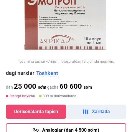
Tovarning tashqi ko‘rinishi fotosuratdan farq qilishi mumkin.
dagi narxlar
Toshkent
25 000
60 600
dan
so'm
gacha
so'm
Retsept bo'yicha
309 ta dorixonalarda
Dorixonalarda topish
Xaritada
Analoglar (dan 4 500 so'm)