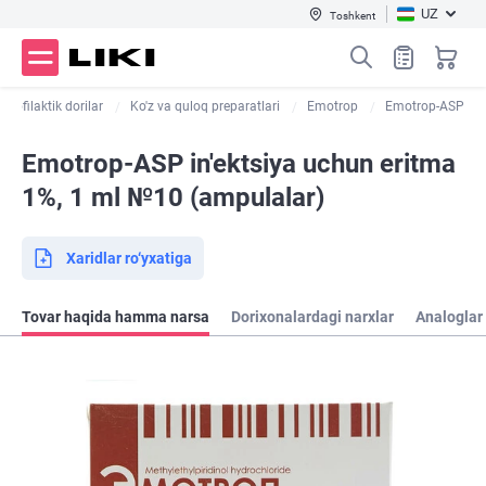
UZ
Toshkent
 profilaktik dorilar
Ko'z va quloq preparatlari
Emotrop
Emotrop-ASP
Emotrop-ASP in'ektsiya uchun eritma
1%, 1 ml №10 (ampulalar)
Xaridlar ro‘yxatiga
Tovar haqida hamma narsa
Dorixonalardagi narxlar
Analoglar 