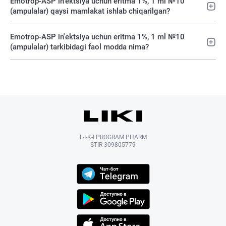
Emotrop-ASP in'ektsiya uchun eritma 1%, 1 ml №10
(ampulalar) qaysi mamlakat ishlab chiqarilgan?
Emotrop-ASP in'ektsiya uchun eritma 1%, 1 ml №10
(ampulalar) tarkibidagi faol modda nima?
L-I-K-I PROGRAM PHARM
STIR 309805779