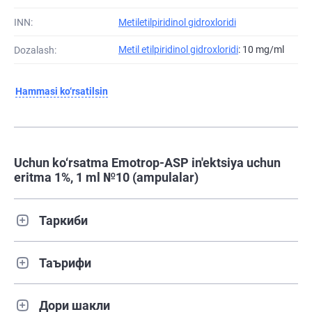
INN:
Metiletilpiridinol gidroxloridi
Metil etilpiridinol gidroxloridi
: 10 mg/ml
Dozalash:
Hammasi ko‘rsatilsin
Uchun ko‘rsatma Emotrop-ASP in'ektsiya uchun
eritma 1%, 1 ml №10 (ampulalar)
Таркиби
Таърифи
Дори шакли