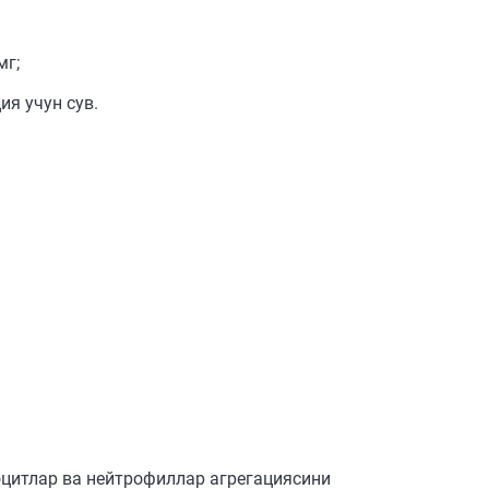
мг;
ия учун сув.
цитлар ва нейтрофиллар агрегациясини