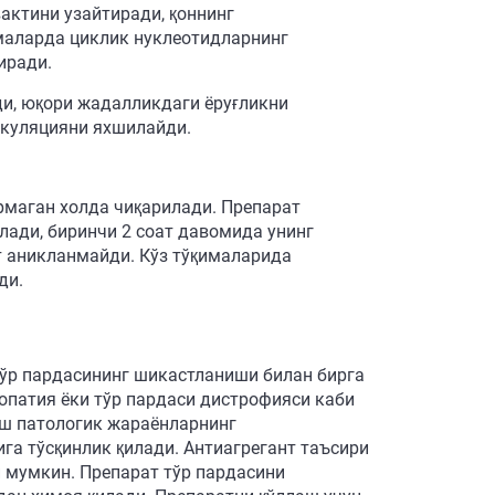
вактини узайтиради, қоннинг
ималарда циклик нуклеотидларнинг
иради.
ди, юқори жадалликдаги ёруғликни
ркуляцияни яхшилайди.
рмаган холда чиқарилади. Препарат
лади, биринчи 2 соат давомида унинг
т аникланмайди. Кўз тўқималарида
ди.
тўр пардасининг шикастланиши билан бирга
опатия ёки тўр пардаси дистрофияси каби
аш патологик жараёнларнинг
га тўсқинлик қилади. Антиагрегант таъсири
 мумкин. Препарат тўр пардасини