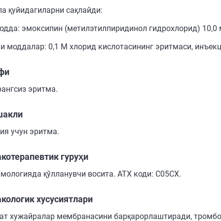
ла қуйидагиларни сақлайди:
одда: эмоксипин (метилэтилпиридинол гидрохлорид) 10,0 
и моддалар: 0,1 М хлорид кислотасининг эритмаси, инъекц
фи
рангсиз эритма.
шакли
ия учун эритма.
котерапевтик гуруҳи
мологияда қўлланувчи восита. АТХ коди: С05СX.
кологик хусусиятлари
ат хужайралар мембранасини барқарорлаштиради, тромбо