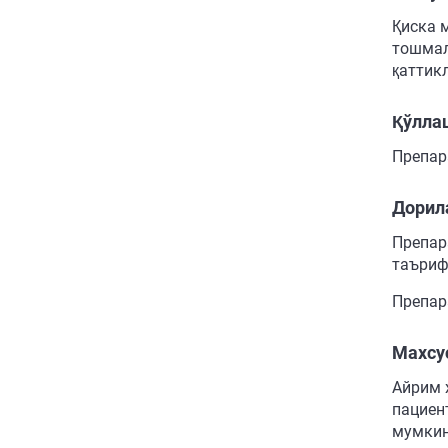
Қиска 
тошмал
қаттик
Қўлла
Препар
Дорил
Препар
таъриф
Препар
Махсу
Айрим 
пациен
мумкин