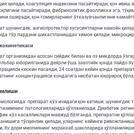
ция қилади, коагуляция индексини пасайтиради, қон ивиш 
оқлигини пасайтиради, фибринолитик фаолликка эга, тўқ
ини оширади, қон-томирларнинг ўтказувчанлигини камайт
ат шунингдек, ангиопротектор хусусиятларни намоён қила
ида тўр пардани шикастланишдан химоя қилади, микроци
кокинетикаси
ат организмдан асосан сийдик билан ва оз микдорда ўзга
ульбар юборилганида деярли ўша захотиёк қонда пайдо бу
трацияси кескин пасаяди, 24 соатдан кейин қонда препара
атнинг концентрацияси кондагига нисбатан юқорироқ бўла
нилиши
мологияда: препарат кўз ичидаги қон кетиши, шунингдек 
 тизимнинг патологияларида қўлланилади. Диабетик ретин
фик кўз касалликлари мавжуд бўлганда, препаратни қўлл
анишига тўсқинлик қилади, уларнинг кейинги ривожланиши
и, бу дори миопиянинг мураккаб шаклларида қўлланилиши