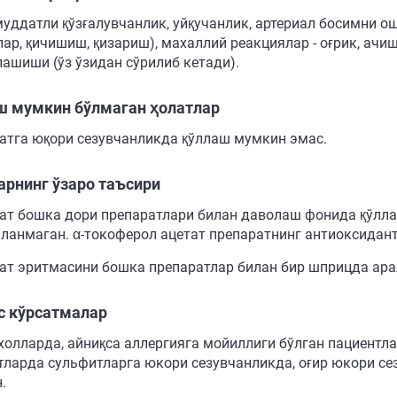
муддатли қўзғалувчанлик, уйқучанлик, артериал босимни о
ар, қичишиш, қизариш), махаллий реакциялар - оғрик, ачи
лашиши (ўз ўзидан сўрилиб кетади).
ш мумкин бўлмаган ҳолатлар
атга юқори сезувчанликда қўллаш мумкин эмас.
арнинг ўзаро таъсири
ат бошка дори препаратлари билан даволаш фонида қўлла
ланмаган. α-токоферол ацетат препаратнинг антиоксидан
ат эритмасини бошка препаратлар билан бир шприцда ар
с кўрсатмалар
холларда, айниқса аллергияга мойиллиги бўлган пациентла
тларда сульфитларга юкори сезувчанликда, оғир юкори с
.