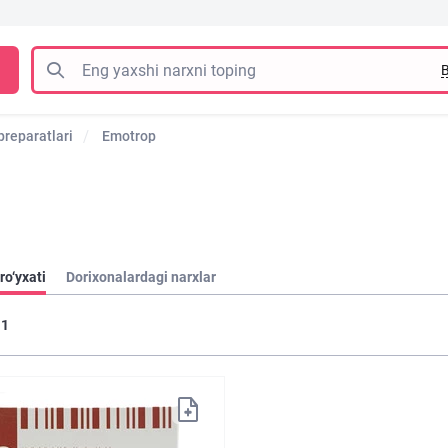
B
preparatlari
Emotrop
ro‘yxati
Dorixonalardagi narxlar
1