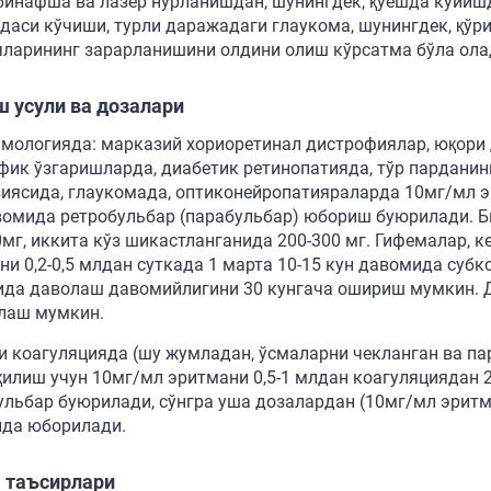
бинафша ва лазер нурланишдан, шунингдек, қуёшда куйишд
рдаси кўчиши, турли даражадаги глаукома, шунингдек, қў
яларининг зарарланишини олдини олиш кўрсатма бўла ола
 усули ва дозалари
мологияда: марказий хориоретинал дистрофиялар, юқори
фик ўзгаришларда, диабетик ретинопатияда, тўр парданин
иясида, глаукомада, оптиконейропатияраларда 10мг/мл эр
вомида ретробульбар (парабульбар) юбориш буюрилади. Б
0мг, иккита кўз шикастланганида 200-300 мг. Гифемалар, к
ни 0,2-0,5 млдан суткада 1 марта 10-15 кун давомида суб
ида даволаш давомийлигини 30 кунгача ошириш мумкин. Д
лаш мумкин.
и коагуляцияда (шу жумладан, ўсмаларни чекланган ва па
қилиш учун 10мг/мл эритмани 0,5-1 млдан коагуляциядан 2
ульбар буюрилади, сўнгра уша дозалардан (10мг/мл эритма
да юборилади.
 таъсирлари