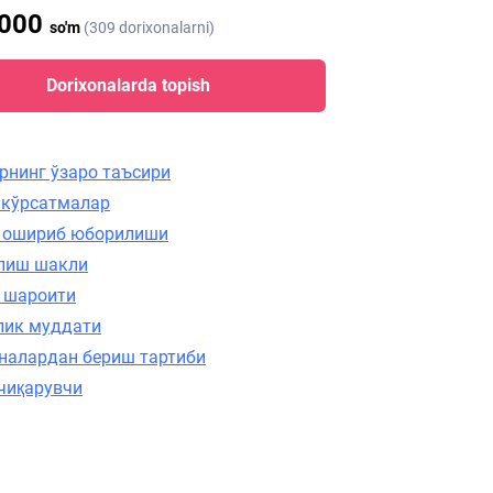
 000
so'm
(309 dorixonalarni)
Dorixonalarda topish
рнинг ўзаро таъсири
 кўрсатмалар
 ошириб юборилиши
лиш шакли
 шароити
лик муддати
налардан бериш тартиби
чиқарувчи