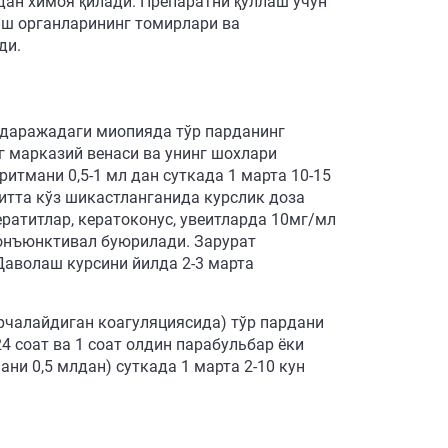
ан химоя қилади. Препаратни қўллаш учун
риш органларининг томирлари ва
ди.
 даражадаги миопияда тўр парданинг
г марказий венаси ва унинг шохлари
итмани 0,5-1 мл дан суткада 1 марта 10-15
итта кўз шикастланганида курслик доза
ератитлар, кератоконус, увеитларда 10мг/мл
конъюнктивал буюрилади. Зарурат
аволаш курсини йилда 2-3 марта
рчалайдиган коагуляциясида) тўр пардани
4 соат ва 1 соат олдин парабульбар ёки
ни 0,5 млдан) суткада 1 марта 2-10 кун