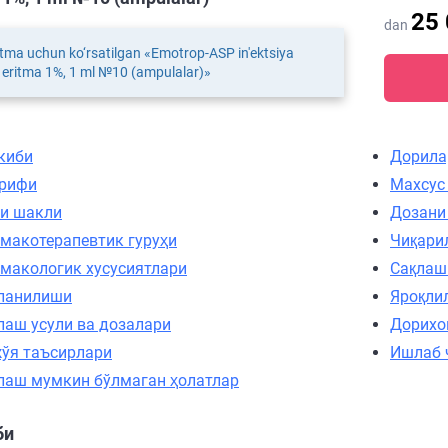
25
dan
tma uchun ko‘rsatilgan «Emotrop-ASP in'ektsiya
eritma 1%, 1 ml №10 (ampulalar)»
киби
Дорила
рифи
Махсус
и шакли
Дозани
макотерапевтик гуруҳи
Чиқари
макологик хусусиятлари
Сақлаш
ланилиши
Яроқли
лаш усули ва дозалари
Дорихо
ўя таъсирлари
Ишлаб 
лаш мумкин бўлмаган ҳолатлар
би