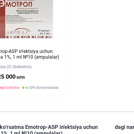
rop-ASP in'ektsiya uchun
ma 1%, 1 ml №10 (ampulalar)
ica (O`zbekiston)
25 000
so'm
ept bo'yicha
в 309 dorixonalarda
ko‘rsatma Emotrop-ASP in'ektsiya uchun
dagi na
 1%, 1 ml №10 (ampulalar)