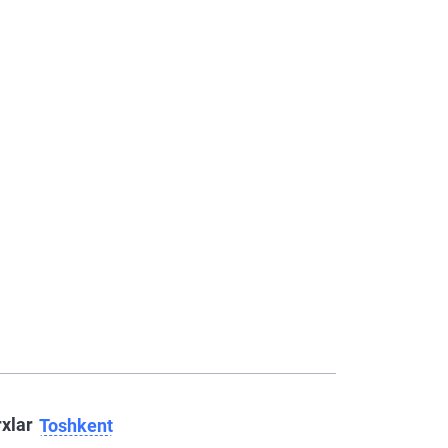
rxlar
Toshkent