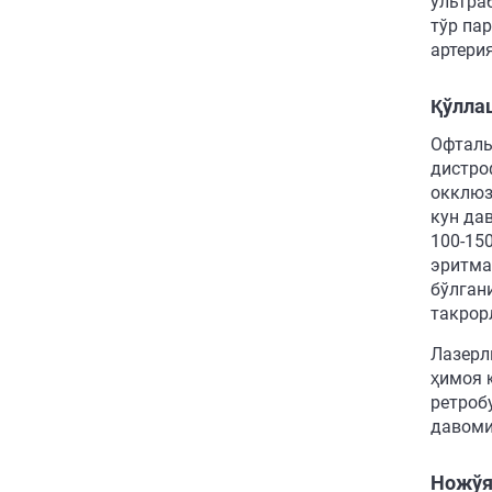
ультра
тўр па
артери
Қўллаш
Офталь
дистро
окклюз
кун да
100-15
эритма
бўлган
такрор
Лазерл
ҳимоя 
ретроб
давоми
Ножўя