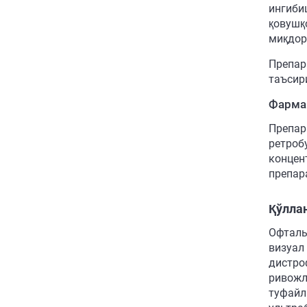
ингиби
қовушқ
миқдор
Препар
таъсир
Фарма
Препар
ретроб
концен
препар
Қўлла
Офталь
визуал
дистро
ривожл
туфайл