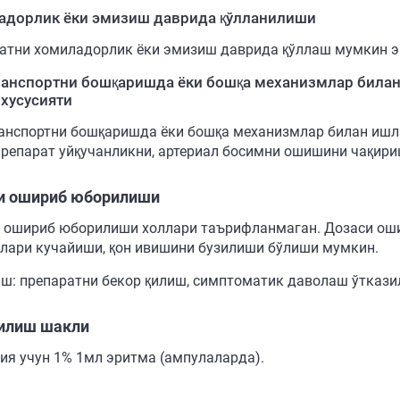
адорлик ёки эмизиш даврида қўлланилиши
атни хомиладорлик ёки эмизиш даврида қўллаш мумкин э
анспортни бошқаришда ёки бошқа механизмлар билан
хусусияти
анспортни бошқаришда ёки бошқа механизмлар билан ишл
препарат уйқучанликни, артериал босимни ошишини чақир
и ошириб юборилиши
 ошириб юборилиши холлари таърифланмаган. Дозаси ош
лари кучайиши, қон ивишини бузилиши бўлиши мумкин.
ш: препаратни бекор қилиш, симптоматик даволаш ўткази
илиш шакли
ия учун 1% 1мл эритма (ампулаларда).