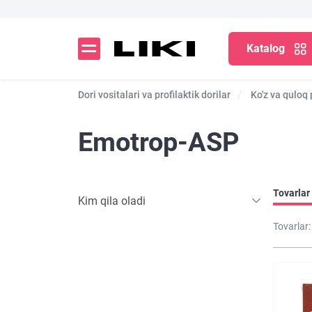
Katalog
Dori vositalari va profilaktik dorilar
Ko'z va quloq 
Emotrop-ASP
Tovarlar 
Kim qila oladi
Tovarlar: