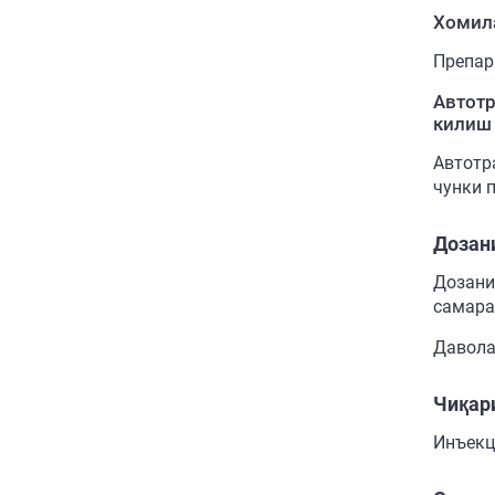
Хомил
Препар
Автотр
килиш 
Автотр
чунки 
Дозан
Дозани
самара
Давола
Чиқар
Инъекц