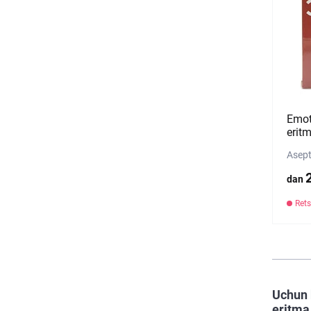
Emot
erit
Asept
dan
Rets
Uchun 
eritma