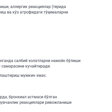
шиши, аллергик реакциялар (терида
шиш ва кўз атрофидаги тўқималарни
нганда салбий холатларни намоён бўлиши
т самарасини кучайтиради.
алаштириш мумкин эмас.
рда, бронхиал астмаси бўлган
езувчанлик реакциялари ривожланиши