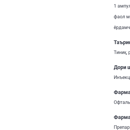
1 ампу
фаол м
ёрдамч
Таъри
Тиниқ, 
Дори 
Инъекц
Фарма
Офталь
Фарма
Препар