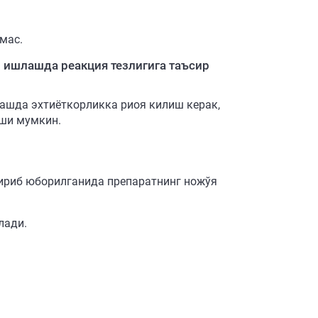
мас.
 ишлашда реакция тезлигига таъсир
ашда эхтиёткорликка риоя килиш керак,
иши мумкин.
ириб юборилганида препаратнинг ножўя
лади.