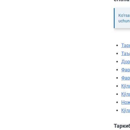
Ko‘rsa
uchun 
Тар
Таъ
Дор
Фар
Фар
Қўл
Қўл
Нож
Қўл
Тарки