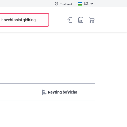
UZ
Toshkent
ir nechtasini qidiring