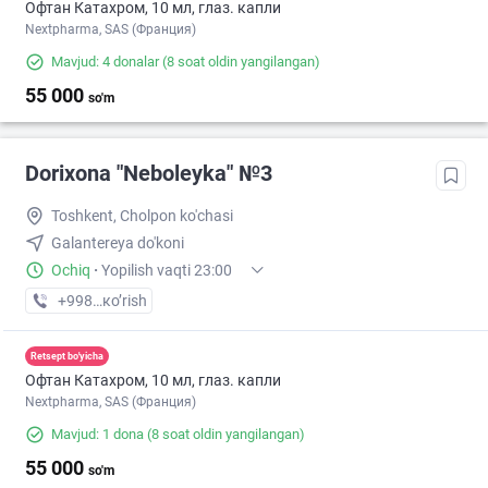
Офтан Катахром, 10 мл, глаз. капли
Nextpharma, SAS (Франция)
Mavjud: 4 donalar
(8 soat oldin yangilangan)
55 000
so'm
Dorixona "Neboleyka" №3
Toshkent, Cholpon ko'chasi
Galantereya do'koni
Ochiq
·
Yopilish vaqti 23:00
+998 (71) XXX-XX-XX
кo’rish
Retsept bo'yicha
Офтан Катахром, 10 мл, глаз. капли
Nextpharma, SAS (Франция)
Mavjud: 1 dona
(8 soat oldin yangilangan)
55 000
so'm