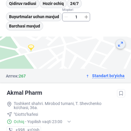
Qidiruv radiusi
Hozir ochiq
24/7
Miqdori
Buyurtmalar uchun mavjud
Barchasi mavjud
Standart bo‘yicha
Аптек:
267
Akmal Pharm
Toshkent shahri. Mirobod tumani, T. Shevchenko
ko'chasi, 36a.
"Giotto"kafesi
Ochiq
·
Yopilish vaqti 23:00
+998 (99) XXX-XX-XX
кo’rish