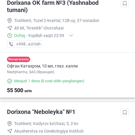
Dorixana OK farm №3 (Yashnabod
tumani)
Toshkent, Tuzel 2-kvartal, 12B-uy, 37-xonadon
40 let, "Kresitik" chorrahasi
Ochiq
·
Yopilish vaqti 23:59
+998 (90) XXX-XX-XX
кo’rish
Retsept bo'yicha
Офтан Катахром, 10 мл, глаз. капли
Nextpharma, SAS (Франция)
Mavjud: 1 dona
(8 soat oldin yangilangan)
55 500
so'm
Dorixona "Neboleyka" №1
Toshkent, Kadyrov ko'chasi, 5, 2-kv
Akusherstva va Ginekologiya Instituti