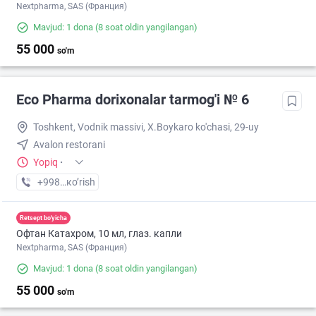
Nextpharma, SAS (Франция)
Mavjud: 1 dona
(8 soat oldin yangilangan)
55 000
so'm
Eco Pharma dorixonalar tarmog'i № 6
Toshkent, Vodnik massivi, X.Boykaro ko'chasi, 29-uy
Avalon restorani
Yopiq
·
+998 (55) XXX-XX-XX
кo’rish
Retsept bo'yicha
Офтан Катахром, 10 мл, глаз. капли
Nextpharma, SAS (Франция)
Mavjud: 1 dona
(8 soat oldin yangilangan)
55 000
so'm