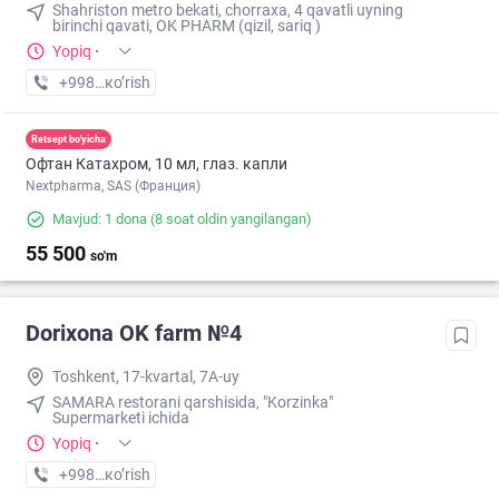
Shahriston metro bekati, chorraxa, 4 qavatli uyning
birinchi qavati, OK PHARM (qizil, sariq )
Yopiq
·
+998 (90) XXX-XX-XX
кo’rish
Retsept bo'yicha
Офтан Катахром, 10 мл, глаз. капли
Nextpharma, SAS (Франция)
Mavjud: 1 dona
(8 soat oldin yangilangan)
55 500
so'm
Dorixona ОK farm №4
Toshkent, 17-kvartal, 7A-uy
SAMARA restorani qarshisida, "Korzinka"
Supermarketi ichida
Yopiq
·
+998 (90) XXX-XX-XX
кo’rish