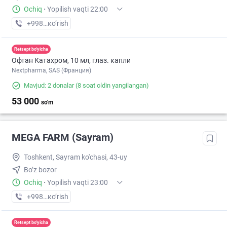
Ochiq
·
Yopilish vaqti 22:00
+998 (71) XXX-XX-XX
кo’rish
Retsept bo'yicha
Офтан Катахром, 10 мл, глаз. капли
Nextpharma, SAS (Франция)
Mavjud: 2 donalar
(8 soat oldin yangilangan)
53 000
so'm
MEGA FARM (Sayram)
Toshkent, Sayram ko'chasi, 43-uy
Bo’z bozor
Ochiq
·
Yopilish vaqti 23:00
+998 (55) XXX-XX-XX
кo’rish
Retsept bo'yicha