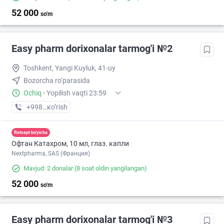
52 000
so'm
Easy pharm dorixonalar tarmog'i №2
Toshkent, Yangi Kuyluk, 41-uy
Bozorcha ro‘parasida
Ochiq
·
Yopilish vaqti 23:59
+998 (97) XXX-XX-XX
кo’rish
Retsept bo'yicha
Офтан Катахром, 10 мл, глаз. капли
Nextpharma, SAS (Франция)
Mavjud: 2 donalar
(8 soat oldin yangilangan)
52 000
so'm
Easy pharm dorixonalar tarmog'i №3