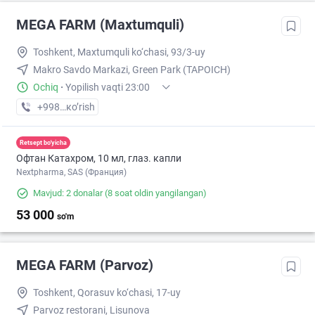
MEGA FARM (Maxtumquli)
Toshkent, Maxtumquli ko‘chasi, 93/3-uy
Makro Savdo Markazi, Green Park (TAPOICH)
Ochiq
·
Yopilish vaqti 23:00
+998 (55) XXX-XX-XX
кo’rish
Retsept bo'yicha
Офтан Катахром, 10 мл, глаз. капли
Nextpharma, SAS (Франция)
Mavjud: 2 donalar
(8 soat oldin yangilangan)
53 000
so'm
MEGA FARM (Parvoz)
Toshkent, Qorasuv ko‘chasi, 17-uy
Parvoz restorani, Lisunova