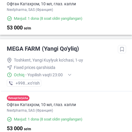
Офтан Катахром, 10 мл, глаз. капли
Nextpharma, SAS (Франция)
Mavjud: 1 dona
(8 soat oldin yangilangan)
53 000
so'm
MEGA FARM (Yangi Qo'yliq)
Toshkent, Yangi Kuylyuk ko'chasi, 1-uy
Fixed prices qarshisida
Ochiq
·
Yopilish vaqti 23:00
+998 (71) XXX-XX-XX
кo’rish
Retsept bo'yicha
Офтан Катахром, 10 мл, глаз. капли
Nextpharma, SAS (Франция)
Mavjud: 1 dona
(8 soat oldin yangilangan)
53 000
so'm