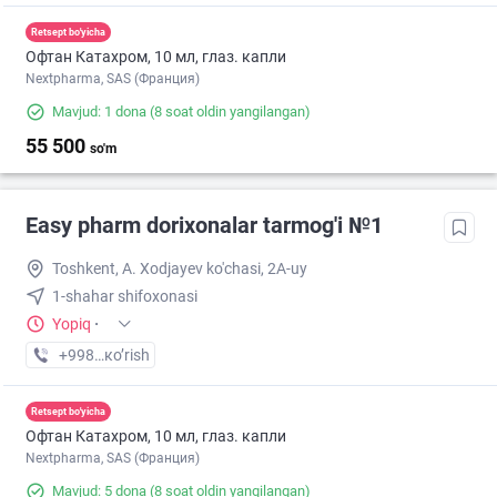
Retsept bo'yicha
Офтан Катахром, 10 мл, глаз. капли
Nextpharma, SAS (Франция)
Mavjud: 1 dona
(8 soat oldin yangilangan)
55 500
so'm
Easy pharm dorixonalar tarmog'i №1
Toshkent, A. Xodjayev ko'chasi, 2A-uy
1-shahar shifoxonasi
Yopiq
·
+998 (94) XXX-XX-XX
кo’rish
Retsept bo'yicha
Офтан Катахром, 10 мл, глаз. капли
Nextpharma, SAS (Франция)
Mavjud: 5 dona
(8 soat oldin yangilangan)