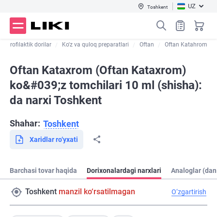
UZ
Toshkent
va profilaktik dorilar
Ko'z va quloq preparatlari
Oftan
Oftan Katahrom
Oftan Kataxrom (Oftan Kataxrom)
ko&#039;z tomchilari 10 ml (shisha):
da narxi Toshkent
Shahar:
Toshkent
Xaridlar ro‘yxati
Barchasi tovar haqida
Dorixonalardagi narxlari
Analoglar (dan
Toshkent
manzil ko‘rsatilmagan
O‘zgartirish