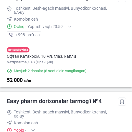
Toshkent, Besh-agach massivi, Bunyodkor ko'chasi,
6A-uy
Komolon osh
Ochiq
·
Yopilish vaqti 23:59
+998 (71) XXX-XX-XX
кo’rish
Retsept bo'yicha
Офтан Катахром, 10 мл, глаз. капли
Nextpharma, SAS (Франция)
Mavjud: 2 donalar
(8 soat oldin yangilangan)
52 000
so'm
Easy pharm dorixonalar tarmog'i №4
Toshkent, Besh-agach massivi, Bunyodkor ko'chasi,
6a-uy
Komolon osh
Yopiq
·