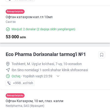
Retsept bo'yicha
Офтан катахром кап.гл 10мл
Сантэн
Mavjud: 2 donalar
(2 daqiqa oldin yangilangan)
53 000
so'm
Eco Pharma Dorixonalar tarmog'i №1
Toshkent, M. Uyg'ur ko'chasi, 7-uy, 10-xonadon
Ibn Sino nomidagi 1-sonli shahar klinik shifoxonasi
Ochiq
·
Yopilish vaqti 23:59
+998 (71) XXX-XX-XX
кo’rish
Retsept bo'yicha
Офтан Катахром, 10 мл, глаз. капли
Nextpharma, SAS (Франция)