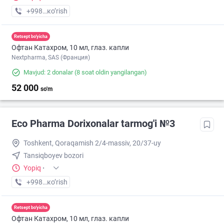
+998 (71) XXX-XX-XX
кo’rish
Retsept bo'yicha
Офтан Катахром, 10 мл, глаз. капли
Nextpharma, SAS (Франция)
Mavjud: 2 donalar
(8 soat oldin yangilangan)
52 000
so'm
Eco Pharma Dorixonalar tarmog'i №3
Toshkent, Qoraqamish 2/4-massiv, 20/37-uy
Tansiqboyev bozori
Yopiq
·
+998 (99) XXX-XX-XX
кo’rish
Retsept bo'yicha
Офтан Катахром, 10 мл, глаз. капли