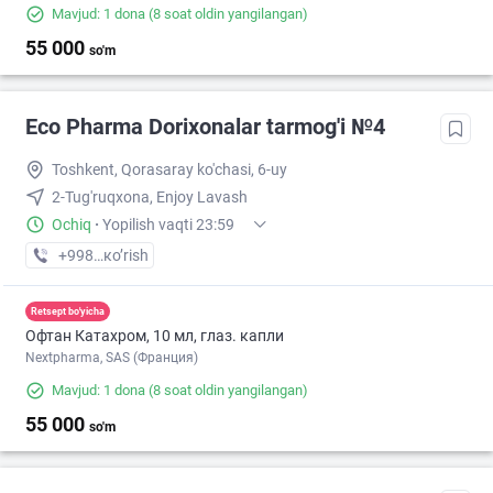
Mavjud: 1 dona
(8 soat oldin yangilangan)
55 000
so'm
Eco Pharma Dorixonalar tarmog'i №4
Toshkent, Qorasaray ko'chasi, 6-uy
2-Tug'ruqxona, Enjoy Lavash
Ochiq
·
Yopilish vaqti 23:59
+998 (55) XXX-XX-XX
кo’rish
Retsept bo'yicha
Офтан Катахром, 10 мл, глаз. капли
Nextpharma, SAS (Франция)
Mavjud: 1 dona
(8 soat oldin yangilangan)
55 000
so'm