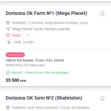
Dorixona Ok Farm №1 (Mega Planet)
Toshkent, 11-kvartal, Yangi Shahar ko'chasi, 16-uy
"Mega Planet" savdo markazi yaqinida
Yopiq
·
+998 (90) XXX-XX-XX
кo’rish
Retsept bo'yicha
Офтан Катахром, 10 мл, глаз. капли
Nextpharma, SAS (Франция)
Mavjud: 1 dona
(8 soat oldin yangilangan)
55 500
so'm
Dorixona ОK farm №2 (Shahriston)
Toshkent, Amir Temur ko'chasi, 115-uy, 42-xonadon