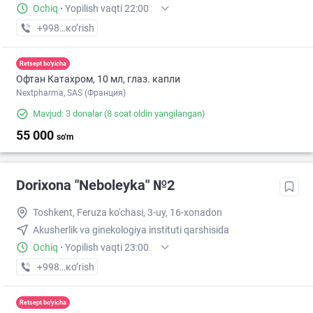
Ochiq
·
Yopilish vaqti 22:00
+998 (71) XXX-XX-XX
кo’rish
Retsept bo'yicha
Офтан Катахром, 10 мл, глаз. капли
Nextpharma, SAS (Франция)
Mavjud: 3 donalar
(8 soat oldin yangilangan)
55 000
so'm
Dorixona "Neboleyka" №2
Toshkent, Feruza ko'chasi, 3-uy, 16-xonadon
Akusherlik va ginekologiya instituti qarshisida
Ochiq
·
Yopilish vaqti 23:00
+998 (71) XXX-XX-XX
кo’rish
Retsept bo'yicha