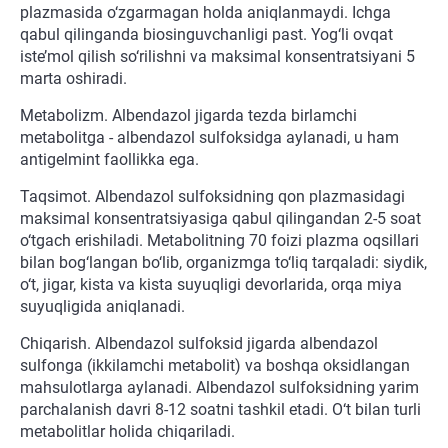
plazmasida o‘zgarmagan holda aniqlanmaydi. Ichga
qabul qilinganda biosinguvchanligi past. Yog‘li ovqat
iste’mol qilish so‘rilishni va maksimal konsentratsiyani 5
marta oshiradi.
Metabolizm. Albendazol jigarda tezda birlamchi
metabolitga - albendazol sulfoksidga aylanadi, u ham
antigelmint faollikka ega.
Taqsimot. Albendazol sulfoksidning qon plazmasidagi
maksimal konsentratsiyasiga qabul qilingandan 2-5 soat
o‘tgach erishiladi. Metabolitning 70 foizi plazma oqsillari
bilan bog‘langan bo‘lib, organizmga to‘liq tarqaladi: siydik,
o‘t, jigar, kista va kista suyuqligi devorlarida, orqa miya
suyuqligida aniqlanadi.
Chiqarish. Albendazol sulfoksid jigarda albendazol
sulfonga (ikkilamchi metabolit) va boshqa oksidlangan
mahsulotlarga aylanadi. Albendazol sulfoksidning yarim
parchalanish davri 8-12 soatni tashkil etadi. O‘t bilan turli
metabolitlar holida chiqariladi.