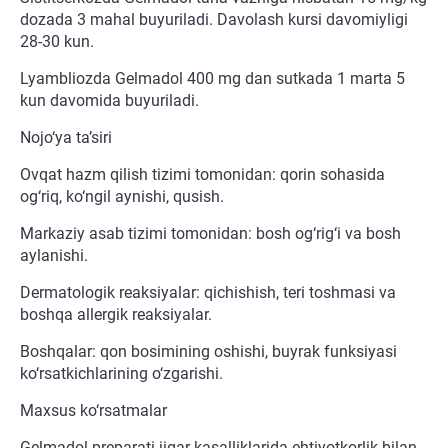
dozada 3 mahal buyuriladi. Davolash kursi davomiyligi
28-30 kun.
Lyambliozda Gelmadol 400 mg dan sutkada 1 marta 5
kun davomida buyuriladi.
Nojo‘ya ta’siri
Ovqat hazm qilish tizimi tomonidan: qorin sohasida
og‘riq, ko‘ngil aynishi, qusish.
Markaziy asab tizimi tomonidan: bosh og‘rig‘i va bosh
aylanishi.
Dermatologik reaksiyalar: qichishish, teri toshmasi va
boshqa allergik reaksiyalar.
Boshqalar: qon bosimining oshishi, buyrak funksiyasi
ko‘rsatkichlarining o‘zgarishi.
Maxsus ko‘rsatmalar
Gelmadol preparati jigar kasalliklarida ehtiyotkorlik bilan