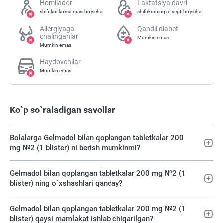
Homilador
Laktatsiya davri
shifokor ko'rsatmasi bo'yicha
shifokorning retsepti bo'yicha
Allergiyaga
Qandli diabet
chalinganlar
Mumkin emas
Mumkin emas
Haydovchilar
Mumkin emas
Ko`p so`raladigan savollar
Bolalarga Gelmadol bilan qoplangan tabletkalar 200
mg №2 (1 blister) ni berish mumkinmi?
Gelmadol bilan qoplangan tabletkalar 200 mg №2 (1
blister) ning o`xshashlari qanday?
Gelmadol bilan qoplangan tabletkalar 200 mg №2 (1
blister) qaysi mamlakat ishlab chiqarilgan?