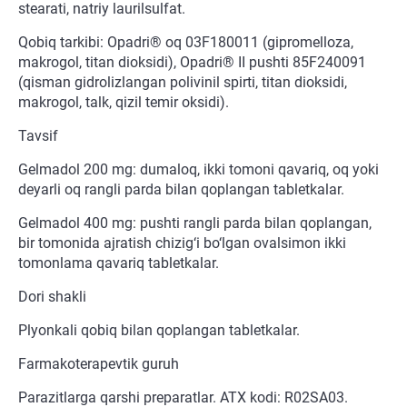
stearati, natriy laurilsulfat.
Qobiq tarkibi: Opadri® oq 03F180011 (gipromelloza,
makrogol, titan dioksidi), Opadri® II pushti 85F240091
(qisman gidrolizlangan polivinil spirti, titan dioksidi,
makrogol, talk, qizil temir oksidi).
Tavsif
Gelmadol 200 mg: dumaloq, ikki tomoni qavariq, oq yoki
deyarli oq rangli parda bilan qoplangan tabletkalar.
Gelmadol 400 mg: pushti rangli parda bilan qoplangan,
bir tomonida ajratish chizig‘i bo‘lgan ovalsimon ikki
tomonlama qavariq tabletkalar.
Dori shakli
Plyonkali qobiq bilan qoplangan tabletkalar.
Farmakoterapevtik guruh
Parazitlarga qarshi preparatlar. ATX kodi: R02SA03.