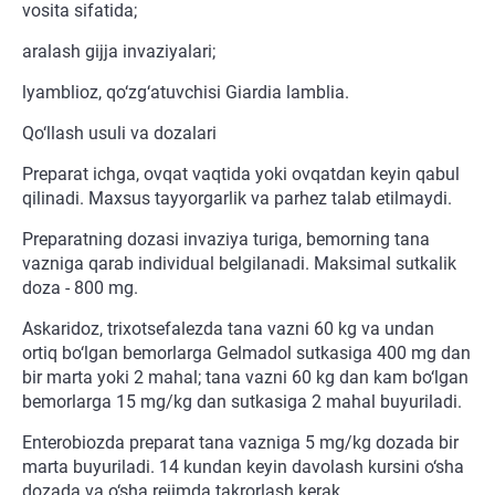
vosita sifatida;
aralash gijja invaziyalari;
lyamblioz, qo‘zg‘atuvchisi Giardia lamblia.
Qo‘llash usuli va dozalari
Preparat ichga, ovqat vaqtida yoki ovqatdan keyin qabul
qilinadi. Maxsus tayyorgarlik va parhez talab etilmaydi.
Preparatning dozasi invaziya turiga, bemorning tana
vazniga qarab individual belgilanadi. Maksimal sutkalik
doza - 800 mg.
Askaridoz, trixotsefalezda tana vazni 60 kg va undan
ortiq bo‘lgan bemorlarga Gelmadol sutkasiga 400 mg dan
bir marta yoki 2 mahal; tana vazni 60 kg dan kam bo‘lgan
bemorlarga 15 mg/kg dan sutkasiga 2 mahal buyuriladi.
Enterobiozda preparat tana vazniga 5 mg/kg dozada bir
marta buyuriladi. 14 kundan keyin davolash kursini o‘sha
dozada va o‘sha rejimda takrorlash kerak.