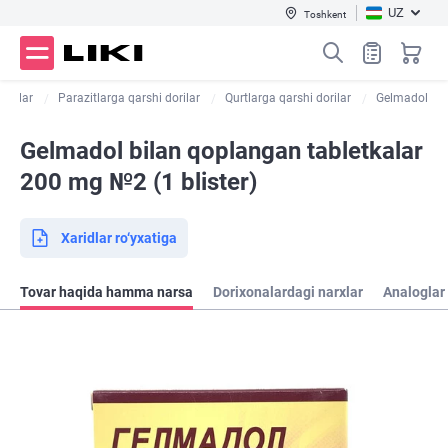
UZ
Toshkent
dorilar
Parazitlarga qarshi dorilar
Qurtlarga qarshi dorilar
Gelmadol
Gelmadol bilan qoplangan tabletkalar
200 mg №2 (1 blister)
Xaridlar ro‘yxatiga
Tovar haqida hamma narsa
Dorixonalardagi narxlar
Analoglar 