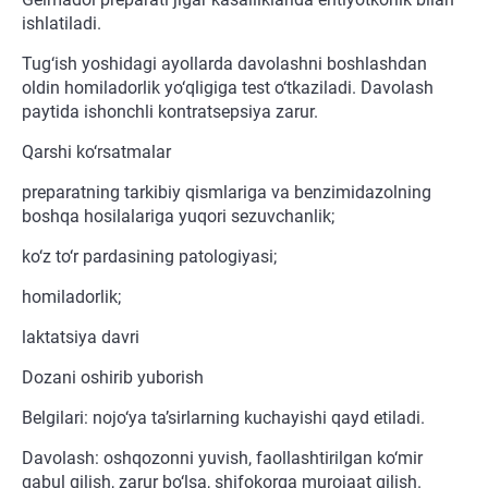
ishlatiladi.
Tug‘ish yoshidagi ayollarda davolashni boshlashdan
oldin homiladorlik yo‘qligiga test o‘tkaziladi. Davolash
paytida ishonchli kontratsepsiya zarur.
Qarshi ko‘rsatmalar
preparatning tarkibiy qismlariga va benzimidazolning
boshqa hosilalariga yuqori sezuvchanlik;
ko‘z to‘r pardasining patologiyasi;
homiladorlik;
laktatsiya davri
Dozani oshirib yuborish
Belgilari: nojo‘ya ta’sirlarning kuchayishi qayd etiladi.
Davolash: oshqozonni yuvish, faollashtirilgan ko‘mir
qabul qilish, zarur bo‘lsa, shifokorga murojaat qilish.