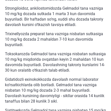
Strongiloidoz, ankilostomidozda Gelmadol tana vazniga
10 mg/kg dozada sutkada 1 marta 3 kun davomida
buyuriladi. Bir haftadan so‘ng, xuddi shu dozada takroriy
davolash kursini o‘tkazish tavsiya etiladi.
Trixinellyozda preparat tana vazniga nisbatan sutkasiga
10 mg/kg dozada 2 mahaldan 7-10 kun davomida
buyuriladi.
Toksokarozda Gelmadol tana vazniga nisbatan sutkasiga
10 mg/kg miqdorida ovqatdan keyin 2 mahaldan 10 kun
davomida buyuriladi. Davolashning takroriy kurslarini 14-
30 kun oralatib o‘tkazish talab etiladi.
Gidatidozli exinokokkozda davolash normal laborator
ko‘rsatkichlarda olib boriladi. Gelmadol tana vazniga
nisbatan 10 mg/kg dozada 2-3 mahal buyuriladi.
Davolash kursining davomiyligi - sikllar orasida 14 kunlik
tanaffus bilan 28 kunlik 3 sikl.
Sistitserkozda Gelmadol tana vazniga nisbatan 15 mg/kg