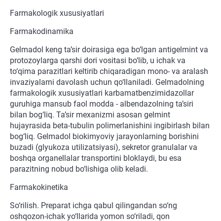
Farmakologik xususiyatlari
Farmakodinamika
Gelmadol keng ta’sir doirasiga ega bo‘lgan antigelmint va
protozoylarga qarshi dori vositasi bo‘lib, u ichak va
to‘qima parazitlari keltirib chiqaradigan mono- va aralash
invaziyalarni davolash uchun qo‘llaniladi. Gelmadolning
farmakologik xususiyatlari karbamatbenzimidazollar
guruhiga mansub faol modda - albendazolning ta’siri
bilan bog‘liq. Ta’sir mexanizmi asosan gelmint
hujayrasida beta-tubulin polimerlanishini ingibirlash bilan
bog‘liq. Gelmadol biokimyoviy jarayonlarning borishini
buzadi (glyukoza utilizatsiyasi), sekretor granulalar va
boshqa organellalar transportini bloklaydi, bu esa
parazitning nobud bo‘lishiga olib keladi.
Farmakokinetika
So‘rilish. Preparat ichga qabul qilingandan so‘ng
oshqozon-ichak yo‘llarida yomon so‘riladi, qon