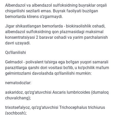
Albendazol va albendazol sulfoksidning buyraklar orqali
chiqarilishi sezilarli emas. Buyrak faoliyati buzilgan
bemorlarda klirens o‘zgarmaydi.
Jigar shikastlangan bemorlarda - biokiraolishlik oshadi,
albendazol sulfoksidning qon plazmasidagi maksimal
konsentratsiyasi 2 baravar oshadi va yarim parchalanish
davri uzayadi.
Qo‘llanilishi
Gelmadol - polivalent ta’sirga ega bo‘lgan yuqori samarali
parazitlarga qarshi dori vositasi bo‘lib, u ko‘pchilik ma’lum
gelmintozlarni davolashda qo‘llanilishi mumkin:
nematodozlar:
askaridoz, qo‘zg‘atuvchisi Ascaris lumbricoides (dumaloq
chuvalchang);
trixotsefalyoz, qo‘zg‘atuvchisi Trichocephalus trichiurus
(sochbosh);