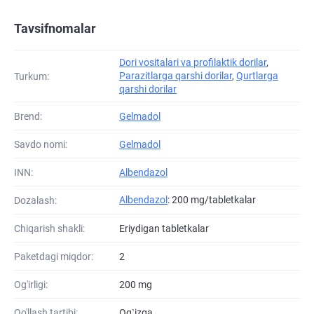
Tavsifnomalar
Dori vositalari va profilaktik dorilar
,
Parazitlarga qarshi dorilar
,
Qurtlarga
Turkum:
qarshi dorilar
Brend:
Gelmadol
Savdo nomi:
Gelmadol
INN:
Albendazol
Albendazol
: 200 mg/tabletkalar
Dozalash:
Chiqarish shakli:
Eriydigan tabletkalar
Paketdagi miqdor:
2
Og'irligi:
200 mg
Qo'llash tartibi:
Og`izga