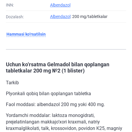
INN:
Albendazol
Albendazol
: 200 mg/tabletkalar
Dozalash:
Hammasi ko‘rsatilsin
Uchun ko‘rsatma Gelmadol bilan qoplangan
tabletkalar 200 mg №2 (1 blister)
Tarkib
Plyonkali qobiq bilan qoplangan tabletka
Faol moddasi: albendazol 200 mg yoki 400 mg.
Yordamchi moddalar: laktoza monogidrati,
prejelatinlangan makkajo‘xori kraxmali, natriy
kraxmalglikolati, talk, krossovidon, povidon K25, magniy