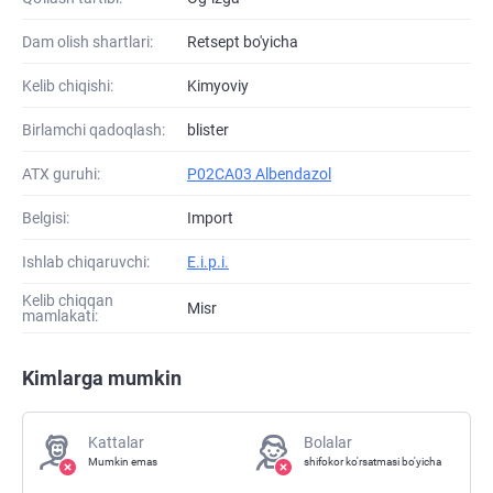
Dam olish shartlari:
Retsept bo'yicha
Kelib chiqishi:
Kimyoviy
Birlamchi qadoqlash:
blister
ATХ guruhi:
P02CA03 Albendazol
Belgisi:
Import
Ishlab chiqaruvchi:
E.i.p.i.
Kelib chiqqan
Misr
mamlakati:
Kimlarga mumkin
Kattalar
Bolalar
Mumkin emas
shifokor ko'rsatmasi bo'yicha