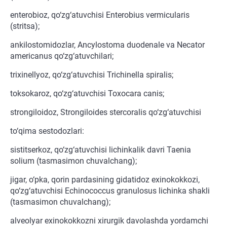
enterobioz, qo‘zg‘atuvchisi Enterobius vermicularis
(stritsa);
ankilostomidozlar, Ancylostoma duodenale va Necator
americanus qo‘zg‘atuvchilari;
trixinellyoz, qo‘zg‘atuvchisi Trichinella spiralis;
toksokaroz, qo‘zg‘atuvchisi Toxocara canis;
strongiloidoz, Strongiloides stercoralis qo‘zg‘atuvchisi
to‘qima sestodozlari:
sistitserkoz, qo‘zg‘atuvchisi lichinkalik davri Taenia
solium (tasmasimon chuvalchang);
jigar, o‘pka, qorin pardasining gidatidoz exinokokkozi,
qo‘zg‘atuvchisi Echinococcus granulosus lichinka shakli
(tasmasimon chuvalchang);
alveolyar exinokokkozni xirurgik davolashda yordamchi