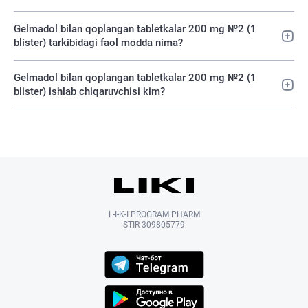
Gelmadol bilan qoplangan tabletkalar 200 mg №2 (1
blister) tarkibidagi faol modda nima?
Gelmadol bilan qoplangan tabletkalar 200 mg №2 (1
blister) ishlab chiqaruvchisi kim?
L-I-K-I PROGRAM PHARM
STIR 309805779