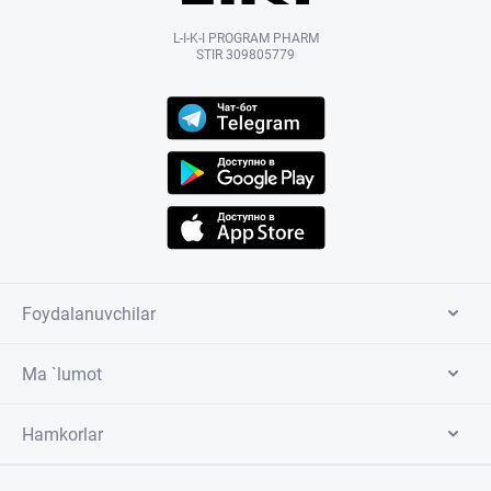
L-I-K-I PROGRAM PHARM
STIR 309805779
Foydalanuvchilar
Ma `lumot
Hamkorlar