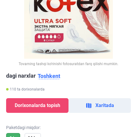
Tovarning tashqi ko‘rinishi fotosuratdan farq qilishi mumkin.
dagi narxlar
Toshkent
110 ta dorixonalarda
Dorixonalarda topish
Xaritada
Paketdagi miqdor: