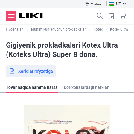
UZ
Toshkent
enasi vositalari
Muhim kunlar uchun prokladkalar
Kotex
Kotex Ultra
Gigiyenik prokladkalari Kotex Ultra
(Koteks Ultra) Super 8 dona.
Xaridlar ro‘yxatiga
Tovar haqida hamma narsa
Dorixonalardagi narxlar