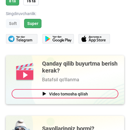
8 ta
16 ta
Singdiruvchanlik:
Soft
Super
Qanday qilib buyurtma berish
kerak?
Batafsil qo'llanma
Video tomosha qilish
Savollaringiz bormi?