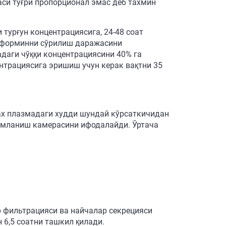
си тўғри пропорционал эмас деб тахмин
турғун концентрациясига, 24-48 соат
етформинни сўрилиш даражасини
адаги чўққи концентрациясини 40% га
ентрациясига эришиш учун керак вақтни 35
ax плазмадаги худди шундай кўрсаткичидан
симланиш камерасини ифодалайди. Ўртача
 фильтрацияси ва найчалар секрецияси
 6,5 соатни ташкил қилади.