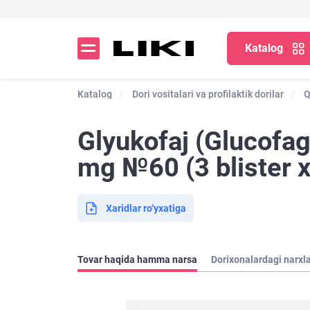
Katalog
Katalog
Dori vositalari va profilaktik dorilar
Q
Glyukofaj (Glucofag
mg №60 (3 blister х
Xaridlar ro‘yxatiga
Tovar haqida hamma narsa
Dorixonalardagi narxl