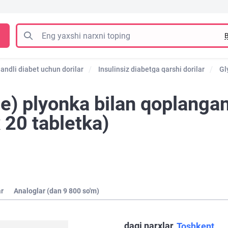
B
andli diabet uchun dorilar
Insulinsiz diabetga qarshi dorilar
Gl
e) plyonka bilan qoplanga
 20 tabletka)
ar
Analoglar (dan 9 800 so'm)
dagi narxlar
Toshkent