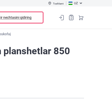
UZ
Toshkent
ir nechtasini qidiring
yukofaj
n planshetlar 850