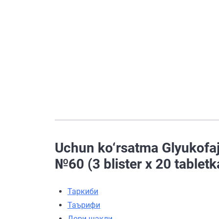
Uchun ko‘rsatma Glyukofaj
№60 (3 blister х 20 tabletk
Таркиби
Таърифи
Дори шакли