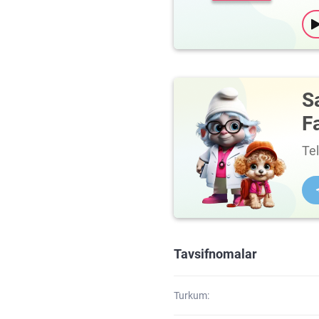
S
F
Te
Tavsifnomalar
Turkum: