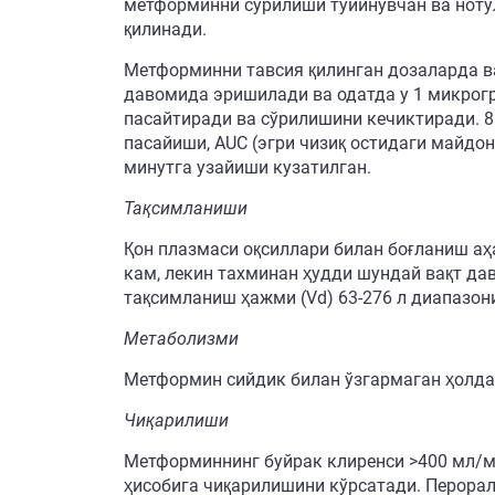
метформинни сўрилиши тўйинувчан ва нотў
қилинади.
Метформинни тавсия қилинган дозаларда ва
давомида эришилади ва одатда у 1 микрог
пасайтиради ва сўрилишини кечиктиради. 8
пасайиши, AUС (эгри чизиқ остидаги майдон
минутга узайиши кузатилган.
Тақсимланиши
Қон плазмаси оқсиллари билан боғланиш а
кам, лекин тахминан ҳудди шундай вақт д
тақсимланиш ҳажми (Vd) 63-276 л диапазон
Метаболизми
Метформин сийдик билан ўзгармаган ҳолда
Чиқарилиши
Метформиннинг буйрак клиренси >400 мл/м
ҳисобига чиқарилишини кўрсатади. Перорал