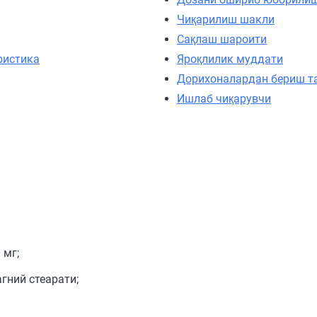
Чиқарилиш шакли
Сақлаш шароити
ристика
Яроқлилик муддати
Дорихоналардан бериш т
Ишлаб чиқарувчи
 мг;
гний стеарати;