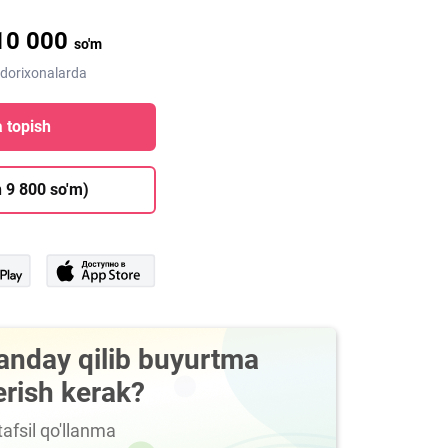
10 000
so'm
 dorixonalarda
 topish
 9 800 so'm)
anday qilib buyurtma
erish kerak?
afsil qo'llanma