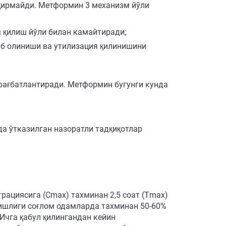
қирмайди. Метформин 3 механизм йўли
 қилиш йўли билан камайтиради;
аб олиниши ва утилизация қилинишини
рағбатлантиради. Метформин бугунги кунда
да ўтказилган назоратли тадқиқотлар
ациясига (Сmax) тахминан 2,5 соат (Тmax)
ишлиги соғлом одамларда тахминан 50-60%
 Ичга қабул қилингандан кейин