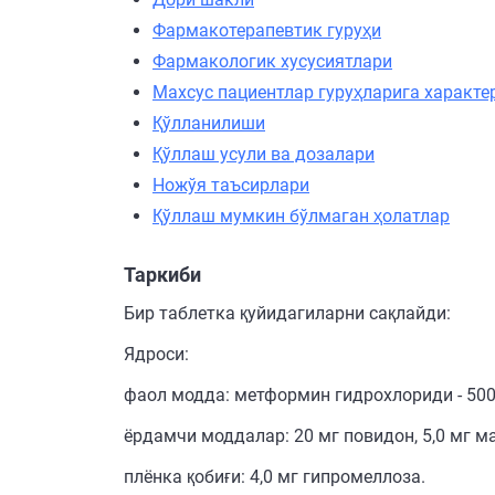
Фармакотерапевтик гуруҳи
Фармакологик хусусиятлари
Махсус пациентлар гуруҳларига характе
Қўлланилиши
Қўллаш усули ва дозалари
Ножўя таъсирлари
Қўллаш мумкин бўлмаган ҳолатлар
Таркиби
Бир таблетка қуйидагиларни сақлайди:
Ядроси:
фаол модда: метформин гидрохлориди - 500
ёрдамчи моддалар: 20 мг повидон, 5,0 мг ма
плёнка қобиғи: 4,0 мг гипромеллоза.