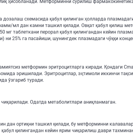
лиқ ҳисобланади. Метформинни сўрилиш фармакокинетика
 дозалаш схемасида қабул қилинган ҳолларда плазмадаги 
рамм/мл дан камни ташкил қилади. Овқат қабул қилиш м
50 мг таблеткани перорал қабул қилингандан кейин плазм
и) ни 25% га пасайиши, шунингдек плазмадаги чўққи конц
ҳамиятсиз метформин эритроцитларга киради. Қондаги Сm
авомида эришилади. Эритроцитлар, эҳтимоли иккинчи тақ
ида ўзгариб туради.
 чиқарилади. Одатда метаболитлари аниқланмаган.
ин дан ортиқни ташкил қилади, бу метформинни калавалар
 қабул қилингандан кейин ярим чиқарилиш даври тахминан