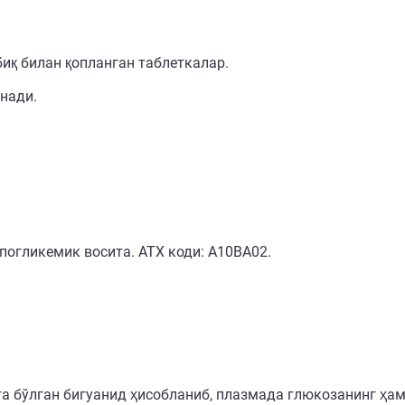
биқ билан қопланган таблеткалар.
инади.
погликемик восита. АТХ коди: А10ВА02.
а бўлган бигуанид ҳисобланиб, плазмада глюкозанинг ҳа