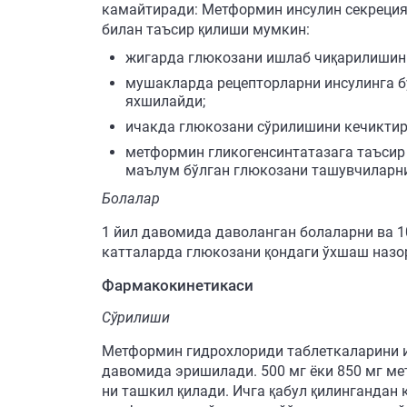
камайтиради: Метформин инсулин секреция
билан таъсир қилиши мумкин:
жигарда глюкозани ишлаб чиқарилишини
мушакларда рецепторларни инсулинга б
яхшилайди;
ичакда глюкозани сўрилишини кечиктир
метформин гликогенсинтатазага таъсир 
маълум бўлган глюкозани ташувчиларни
Болалар
1 йил давомида даволанган болаларни ва 1
катталарда глюкозани қондаги ўхшаш назо
Фармакокинетикаси
Сўрилиши
Метформин гидрохлориди таблеткаларини ич
давомида эришилади. 500 мг ёки 850 мг м
ни ташкил қилади. Ичга қабул қилингандан 