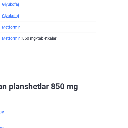
Glyukofaj
Glyukofaj
Metformin
Metformin
: 850 mg/tabletkalar
an planshetlar 850 mg
ри
ши