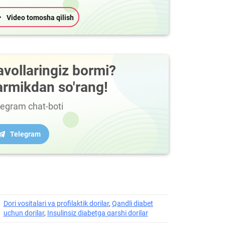
Video tomosha qilish
avollaringiz bormi?
armikdan so'rang!
legram chat-boti
Telegram
Dori vositalari va profilaktik dorilar
,
Qandli diabet
uchun dorilar
,
Insulinsiz diabetga qarshi dorilar