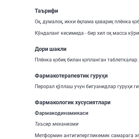
Таърифи
Оқ, думалоқ, икки ёқлама қавариқ плёнка қо
Кўндаланг кесимида - бир хил оқ масса кўр
Дори шакли
Плёнка қобиқ билан қопланган таблеткалар.
Фармакотерапевтик гуруҳи
Перорал қўллаш учун бигуанидлар гуруҳи ги
Фармакологик хусусиятлари
Фармакодинамикаси
Таъсир механизми
Метформин антигипергликемик самарага эг