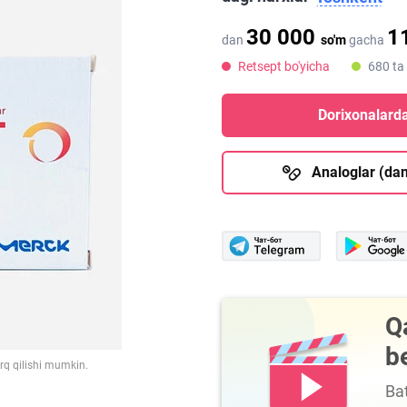
30 000
1
dan
so'm
gacha
Retsept bo'yicha
680 ta
Dorixonalarda
Analoglar (dan
Q
b
arq qilishi mumkin.
Bat