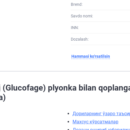
Brend:
Savdo nomi:
INN:
Dozalash:
Hammasi ko‘rsatilsin
 (Glucofage) plyonka bilan qoplang
a)
Дориларнинг ўзаро таъси
Махсус кўрсатмалар
Дозани ошириб юборили