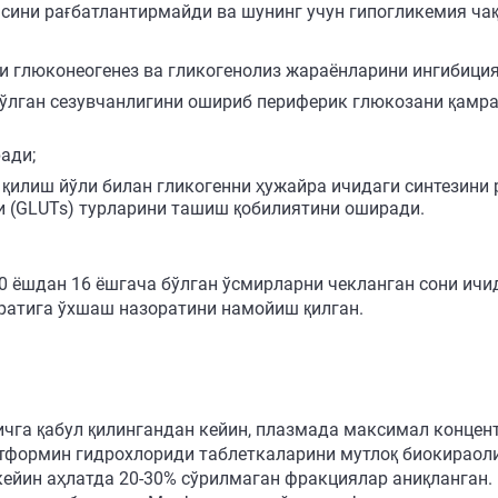
сини рағбатлантирмайди ва шунинг учун гипогликемия ча
 глюконеогенез ва гликогенолиз жараёнларини ингибиция
ўлган сезувчанлигини ошириб периферик глюкозани қамр
ади;
қилиш йўли билан гликогенни ҳужайра ичидаги синтезини 
 (GLUTs) турларини ташиш қобилиятини оширади.
0 ёшдан 16 ёшгача бўлган ўсмирларни чекланган сони ичи
ратига ўхшаш назоратини намойиш қилган.
га қабул қилингандан кейин, плазмада максимал концентр
етформин гидрохлориди таблеткаларини мутлоқ биокираол
кейин аҳлатда 20-30% сўрилмаган фракциялар аниқланган.