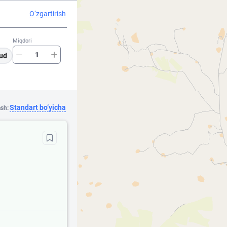
O‘zgartirish
Miqdori
ud
Standart bo‘yicha
ash: