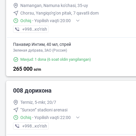
Namangan, Namuna ko'chasi, 35-uy
Chorsu, Yangiqo'rg'on pitak, 7 qavatli dom
Ochiq
·
Yopilish vaqti 20:00
+998 (91) XXX-XX-XX
кo’rish
Панавир Интим, 40 мл, спрей
Зеленая дубрава, ЗАО (Россия)
Mavjud: 1 dona
(6 soat oldin yangilangan)
265 000
so'm
008 дорихона
Termiz, 5-mkr, 20/7
“Surxon” stadioni arenasi
Ochiq
·
Yopilish vaqti 22:00
+998 (90) XXX-XX-XX
кo’rish