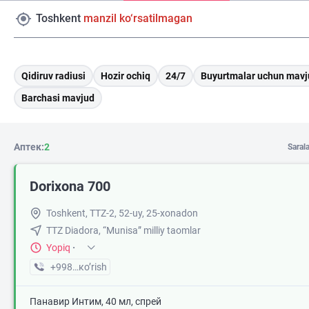
Toshkent
manzil ko‘rsatilmagan
Qidiruv radiusi
Hozir ochiq
24/7
Buyurtmalar uchun mavj
Barchasi mavjud
Аптек:
2
Saral
Dorixona 700
Toshkent, TTZ-2, 52-uy, 25-xonadon
TTZ Diadora, “Munisa” milliy taomlar
Yopiq
·
+998 (50) XXX-XX-XX
кo’rish
Панавир Интим, 40 мл, спрей