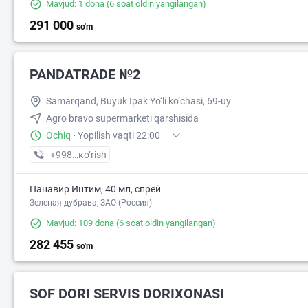
Mavjud: 1 dona
(6 soat oldin yangilangan)
291 000
so'm
PANDATRADE №2
Samarqand, Buyuk Ipak Yo‘li ko‘chasi, 69-uy
Agro bravo supermarketi qarshisida
Ochiq
·
Yopilish vaqti 22:00
+998 (66) XXX-XX-XX
кo’rish
Панавир Интим, 40 мл, спрей
Зеленая дубрава, ЗАО (Россия)
Mavjud: 109 dona
(6 soat oldin yangilangan)
282 455
so'm
SOF DORI SERVIS DORIXONASI