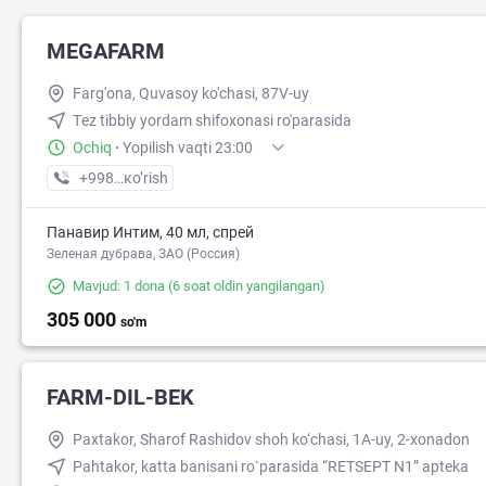
MEGAFARM
Farg'ona, Quvasoy ko'chasi, 87V-uy
Тez tibbiy yordam shifoxonasi ro'parasida
Ochiq
·
Yopilish vaqti 23:00
+998 (97) XXX-XX-XX
кo’rish
Панавир Интим, 40 мл, спрей
Зеленая дубрава, ЗАО (Россия)
Mavjud: 1 dona
(6 soat oldin yangilangan)
305 000
so'm
FARM-DIL-BEK
Paxtakor, Sharof Rashidov shoh ko‘chasi, 1A-uy, 2-xonadon
Pahtakor, katta banisani ro`parasida “RETSEPT N1” apteka