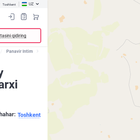
UZ
Toshkent
tasini qidiring
Panavir Intim
y
arxi
hahar:
Toshkent