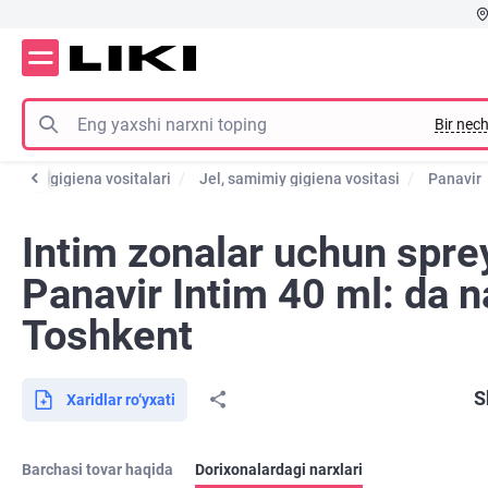
Bir nech
Intim gigiena vositalari
Jel, samimiy gigiena vositasi
Panavir
Intim zonalar uchun spre
Panavir Intim 40 ml: da n
Toshkent
S
Xaridlar ro‘yxati
Barchasi tovar haqida
Dorixonalardagi narxlari