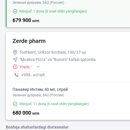
Зеленая дубрава, ЗАО (Россия)
Mavjud: 1 dona
(6 soat oldin yangilangan)
679 900
so'm
Zerde pharm
Toshkent, Urikzor ko'chasi, 140/27-uy
"Moskva Pizza" va "Buxoro" kafesi qatorida
Yopiq
·
+998 (71) XXX-XX-XX
кo’rish
Панавир Интим, 40 мл, спрей
Зеленая дубрава, ЗАО (Россия)
Mavjud: 11 dona
(6 soat oldin yangilangan)
680 000
so'm
Boshqa shaharlardagi dorixonalar