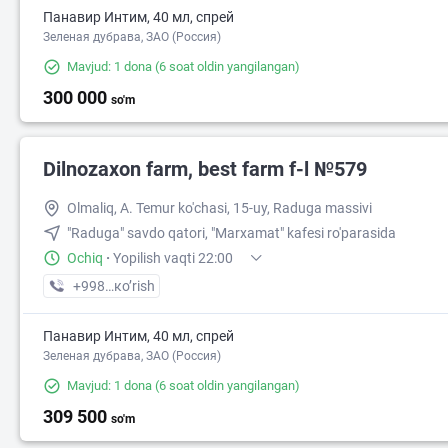
Панавир Интим, 40 мл, спрей
Зеленая дубрава, ЗАО (Россия)
Mavjud: 1 dona
(6 soat oldin yangilangan)
300 000
so'm
Dilnozaxon farm, best farm f-l №579
Olmaliq, A. Temur ko'chasi, 15-uy, Raduga massivi
"Raduga" savdo qatori, "Marxamat" kafesi ro'parasida
Ochiq
·
Yopilish vaqti 22:00
+998 (99) XXX-XX-XX
кo’rish
Панавир Интим, 40 мл, спрей
Зеленая дубрава, ЗАО (Россия)
Mavjud: 1 dona
(6 soat oldin yangilangan)
309 500
so'm