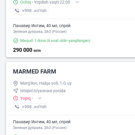
Ochiq
·
Yopilish vaqti 22:00
+998 (91) XXX-XX-XX
кo’rish
Панавир Интим, 40 мл, спрей
Зеленая дубрава, ЗАО (Россия)
Mavjud: 1 dona
(6 soat oldin yangilangan)
290 000
so'm
MARMED FARM
Marg'ilon, Halqa yo'li, 1-G uy
Istiqlol to'yxonasi yonida
Yopiq
·
+998 (55) XXX-XX-XX
кo’rish
Панавир Интим, 40 мл, спрей
Зеленая дубрава, ЗАО (Россия)