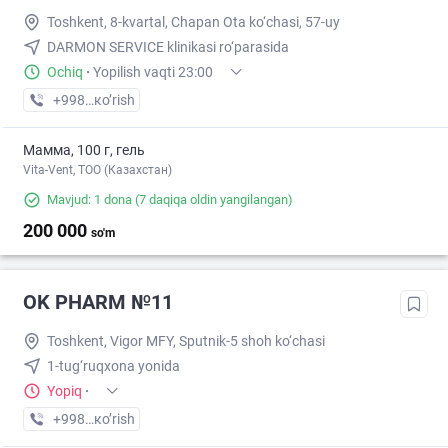
Toshkent, 8-kvartal, Chapan Ota ko‘chasi, 57-uy
DARMON SERVICE klinikasi ro‘parasida
Ochiq
·
Yopilish vaqti 23:00
+998 (88) XXX-XX-XX
кo’rish
Мамма, 100 г, гель
Vita-Vent, TOO (Казахстан)
Mavjud: 1 dona
(7 daqiqa oldin yangilangan)
200 000
so'm
OK PHARM №11
Toshkent, Vigor MFY, Sputnik-5 shoh ko‘chasi
1-tug‘ruqxona yonida
Yopiq
·
+998 (90) XXX-XX-XX
кo’rish