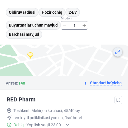
Qidiruv radiusi
Hozir ochiq
24/7
Miqdori
Buyurtmalar uchun mavjud
Barchasi mavjud
Standart bo‘yicha
Аптек:
140
RED Pharm
Toshkent, Mehirjon ko‘chasi, 45/40-uy
temir yo'l poliklinikasi yonida, "Iso" hotel
Ochiq
·
Yopilish vaqti 23:00