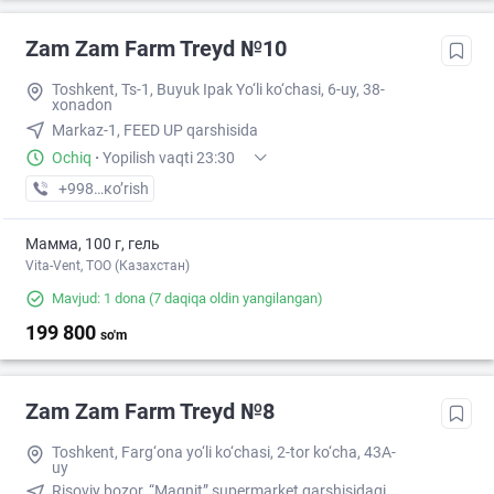
Zam Zam Farm Treyd №10
Toshkent, Ts-1, Buyuk Ipak Yo‘li ko‘chasi, 6-uy, 38-
xonadon
Markaz-1, FEED UP qarshisida
Ochiq
·
Yopilish vaqti 23:30
+998 (91) XXX-XX-XX
кo’rish
Мамма, 100 г, гель
Vita-Vent, TOO (Казахстан)
Mavjud: 1 dona
(7 daqiqa oldin yangilangan)
199 800
so'm
Zam Zam Farm Treyd №8
Toshkent, Farg‘ona yo‘li ko‘chasi, 2-tor ko‘cha, 43A-
uy
Risoviy bozor, “Magnit” supermarket qarshisidagi