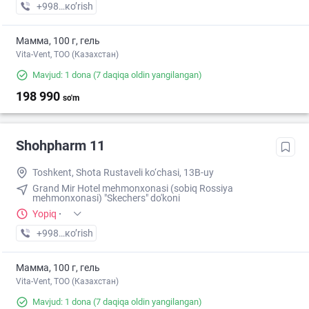
+998 (77) XXX-XX-XX
кo’rish
Мамма, 100 г, гель
Vita-Vent, TOO (Казахстан)
Mavjud: 1 dona
(7 daqiqa oldin yangilangan)
198 990
so'm
Shohpharm 11
Toshkent, Shota Rustaveli ko‘chasi, 13B-uy
Grand Mir Hotel mehmonxonasi (sobiq Rossiya
mehmonxonasi) "Skechers" do'koni
Yopiq
·
+998 (71) XXX-XX-XX
кo’rish
Мамма, 100 г, гель
Vita-Vent, TOO (Казахстан)
Mavjud: 1 dona
(7 daqiqa oldin yangilangan)