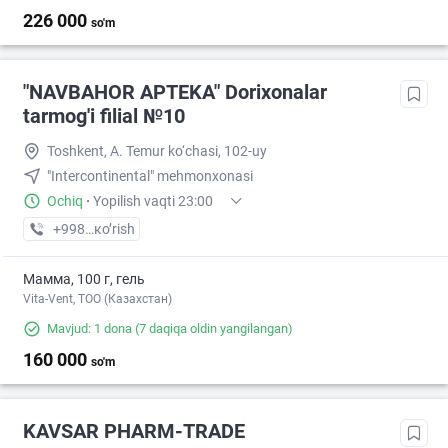
226 000
so'm
"NAVBAHOR APTEKA" Dorixonalar
tarmog'i filial №10
Toshkent, A. Temur ko‘chasi, 102-uy
"Intercontinental" mehmonxonasi
Ochiq
·
Yopilish vaqti 23:00
+998 (94) XXX-XX-XX
кo’rish
Мамма, 100 г, гель
Vita-Vent, TOO (Казахстан)
Mavjud: 1 dona
(7 daqiqa oldin yangilangan)
160 000
so'm
KAVSAR PHARM-TRADE