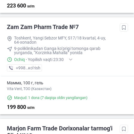
223 600
so'm
Zam Zam Pharm Trade №7
Toshkent, Yangi Sebzor MFY, S17/18 kvartal, 4-uy,
64-xonadon
9-poliklinikadan Ganga ko‘prigi tomonga qarab
yurganda, “Korzinka Mahalla” yonida
Ochiq
·
Yopilish vaqti 23:30
+998 (87) XXX-XX-XX
кo’rish
Мамма, 100 г, гель
Vita-Vent, TOO (Казахстан)
Mavjud: 1 dona
(7 daqiqa oldin yangilangan)
199 800
so'm
Marjon Farm Trade Dorixonalar tarmog'i