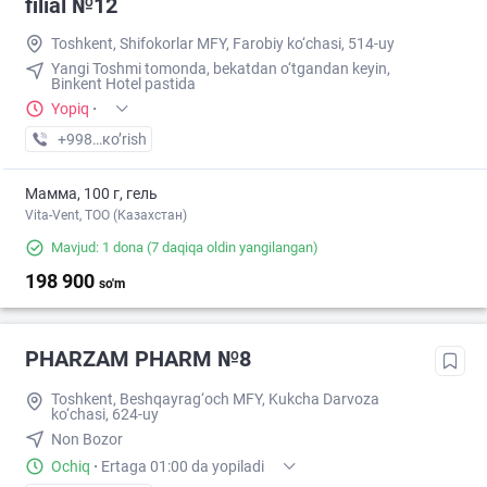
filial №12
Toshkent, Shifokorlar MFY, Farobiy ko‘chasi, 514-uy
Yangi Toshmi tomonda, bekatdan o‘tgandan keyin,
Binkent Hotel pastida
Yopiq
·
+998 (77) XXX-XX-XX
кo’rish
Мамма, 100 г, гель
Vita-Vent, TOO (Казахстан)
Mavjud: 1 dona
(7 daqiqa oldin yangilangan)
198 900
so'm
PHARZAM PHARM №8
Toshkent, Beshqayrag‘och MFY, Kukcha Darvoza
ko‘chasi, 624-uy
Non Bozor
Ochiq
·
Ertaga 01:00 da yopiladi