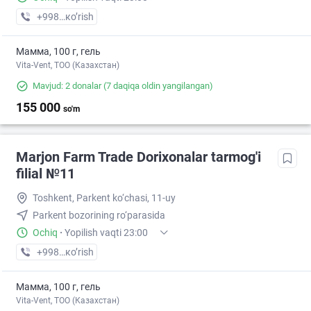
+998 (70) XXX-XX-XX
кo’rish
Мамма, 100 г, гель
Vita-Vent, TOO (Казахстан)
Mavjud: 2 donalar
(7 daqiqa oldin yangilangan)
155 000
so'm
Marjon Farm Trade Dorixonalar tarmog'i
filial №11
Toshkent, Parkent ko‘chasi, 11-uy
Parkent bozorining ro‘parasida
Ochiq
·
Yopilish vaqti 23:00
+998 (90) XXX-XX-XX
кo’rish
Мамма, 100 г, гель
Vita-Vent, TOO (Казахстан)