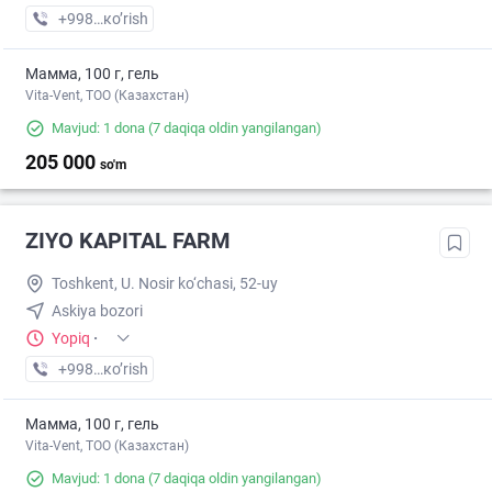
+998 (99) XXX-XX-XX
кo’rish
Мамма, 100 г, гель
Vita-Vent, TOO (Казахстан)
Mavjud: 1 dona
(7 daqiqa oldin yangilangan)
205 000
so'm
ZIYO KAPITAL FARM
Toshkent, U. Nosir ko‘chasi, 52-uy
Askiya bozori
Yopiq
·
+998 (97) XXX-XX-XX
кo’rish
Мамма, 100 г, гель
Vita-Vent, TOO (Казахстан)
Mavjud: 1 dona
(7 daqiqa oldin yangilangan)