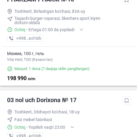
Toshkent, Birlashgan ko'chasi, 83A-uy
Taqachi burger roparasi, Skechers sport kiyim
do'koni oldida
Ochiq
·
Ertaga 01:00 da yopiladi
+998 (78) XXX-XX-XX
кo’rish
Мамма, 100 г, гель
Vita-Vent, TOO (Казахстан)
Mavjud: 1 dona
(7 daqiqa oldin yangilangan)
198 990
so'm
03 nol uch Dorixona № 17
Toshkent, Obihayot ko'chasi, 1B-uy
Faiz mebel fabrikasi
Ochiq
·
Yopilish vaqti 23:00
+998 (77) XXX-XX-XX
кo’rish