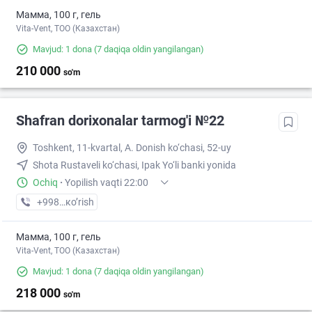
Мамма, 100 г, гель
Vita-Vent, TOO (Казахстан)
Mavjud: 1 dona
(7 daqiqa oldin yangilangan)
210 000
so'm
Shafran dorixonalar tarmog'i №22
Toshkent, 11-kvartal, A. Donish ko‘chasi, 52-uy
Shota Rustaveli ko‘chasi, Ipak Yo‘li banki yonida
Ochiq
·
Yopilish vaqti 22:00
+998 (99) XXX-XX-XX
кo’rish
Мамма, 100 г, гель
Vita-Vent, TOO (Казахстан)
Mavjud: 1 dona
(7 daqiqa oldin yangilangan)
218 000
so'm