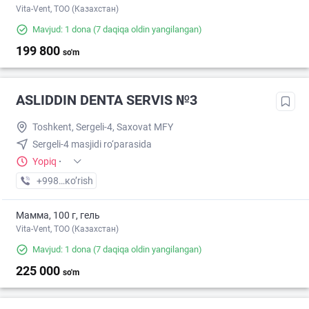
Vita-Vent, TOO (Казахстан)
Mavjud: 1 dona
(7 daqiqa oldin yangilangan)
199 800
so'm
ASLIDDIN DENTA SERVIS №3
Toshkent, Sergeli-4, Saxovat MFY
Sergeli-4 masjidi ro‘parasida
Yopiq
·
+998 (99) XXX-XX-XX
кo’rish
Мамма, 100 г, гель
Vita-Vent, TOO (Казахстан)
Mavjud: 1 dona
(7 daqiqa oldin yangilangan)
225 000
so'm