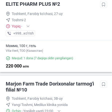
ELITE PHARM PLUS №2
Toshkent, Farobiy ko‘chasi, 27-uy
Toshmi-2
Yopiq
·
+998 (77) XXX-XX-XX
кo’rish
Мамма, 100 г, гель
Vita-Vent, TOO (Казахстан)
Mavjud: 1 dona
(7 daqiqa oldin yangilangan)
220 000
so'm
Marjon Farm Trade Dorixonalar tarmog'i
filial №10
Toshkent, Farobiy ko'chasi, 3B-uy
Yangi Toshmi, Medilux klinika yonida
Ochiq
·
Yopilish vaqti 23:00