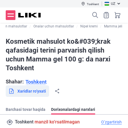
UZ
Toshkent
uchun mahsulotlar
Onalar uchun mahsulotlar
Nipel kremi
Mamma jeli
Kosmetik mahsulot ko&#039;krak
qafasidagi terini parvarish qilish
uchun Mamma gel 100 g: da narxi
Toshkent
Shahar:
Toshkent
Xaridlar ro‘yxati
Barchasi tovar haqida
Dorixonalardagi narxlari
Toshkent
manzil ko‘rsatilmagan
O‘zgartirish