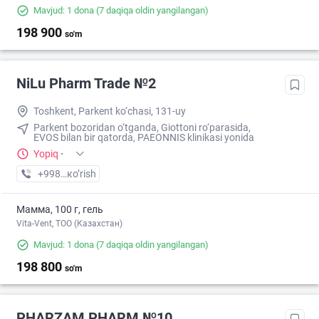
Mavjud: 1 dona
(7 daqiqa oldin yangilangan)
198 900
so'm
NiLu Pharm Trade №2
Toshkent, Parkent ko‘chasi, 131-uy
Parkent bozoridan o‘tganda, Giottoni ro‘parasida,
EVOS bilan bir qatorda, PAEONNIS klinikasi yonida
Yopiq
·
+998 (94) XXX-XX-XX
кo’rish
Мамма, 100 г, гель
Vita-Vent, TOO (Казахстан)
Mavjud: 1 dona
(7 daqiqa oldin yangilangan)
198 800
so'm
PHARZAM PHARM №10