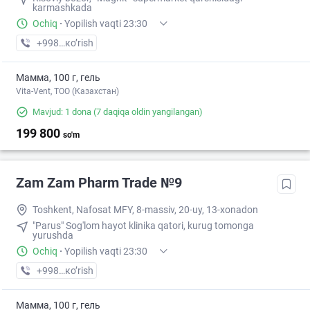
karmashkada
Ochiq
·
Yopilish vaqti 23:30
+998 (88) XXX-XX-XX
кo’rish
Мамма, 100 г, гель
Vita-Vent, TOO (Казахстан)
Mavjud: 1 dona
(7 daqiqa oldin yangilangan)
199 800
so'm
Zam Zam Pharm Trade №9
Toshkent, Nafosat MFY, 8-massiv, 20-uy, 13-xonadon
"Parus" Sog'lom hayot klinika qatori, kurug tomonga
yurushda
Ochiq
·
Yopilish vaqti 23:30
+998 (94) XXX-XX-XX
кo’rish
Мамма, 100 г, гель