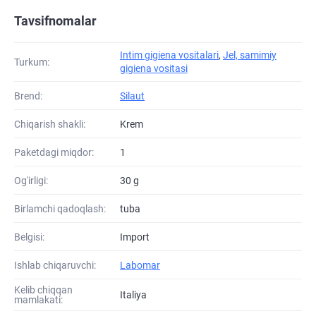
Tavsifnomalar
Intim gigiena vositalari
,
Jel, samimiy
Turkum:
gigiena vositasi
Brend:
Silaut
Chiqarish shakli:
Krem
Paketdagi miqdor:
1
Og'irligi:
30 g
Birlamchi qadoqlash:
tuba
Belgisi:
Import
Ishlab chiqaruvchi:
Labomar
Kelib chiqqan
Italiya
mamlakati: