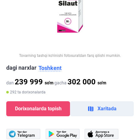
Tovarning tashqi ko‘rinishi fotosuratdan farq qilishi mumkin.
dagi narxlar
Toshkent
239 999
302 000
dan
so'm
gacha
so'm
292 ta dorixonalarda
Dorixonalarda topish
Xaritada