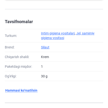
Tavsifnomalar
Intim gigiena vositalari
,
Jel, samimiy
Turkum:
gigiena vositasi
Brend:
Silaut
Chiqarish shakli:
Krem
Paketdagi miqdor:
1
Og'irligi:
30 g
Hammasi ko‘rsatilsin