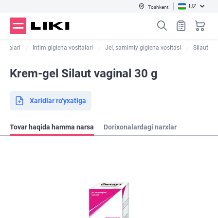
UZ
Toshkent
ositalari
Intim gigiena vositalari
Jel, samimiy gigiena vositasi
Silaut
Krem-gel Silaut vaginal 30 g
Xaridlar ro‘yxatiga
Tovar haqida hamma narsa
Dorixonalardagi narxlar