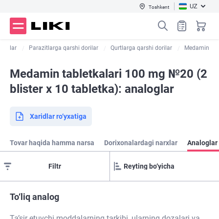
UZ
Toshkent
dorilar
Parazitlarga qarshi dorilar
Qurtlarga qarshi dorilar
Medamin
Medamin tabletkalari 100 mg №20 (2
blister х 10 tabletka): analoglar
Xaridlar ro‘yxatiga
Tovar haqida hamma narsa
Dorixonalardagi narxlar
Analoglar
Filtr
To‘liq analog
Ta’sir etuvchi moddalarning tarkibi, ularning dozalari va