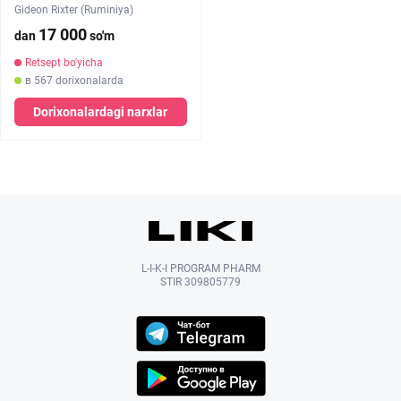
Gideon Rixter (Ruminiya)
17 000
dan
so'm
Retsept bo'yicha
в 567 dorixonalarda
Dorixonalardagi narxlar
L-I-K-I PROGRAM PHARM
STIR 309805779