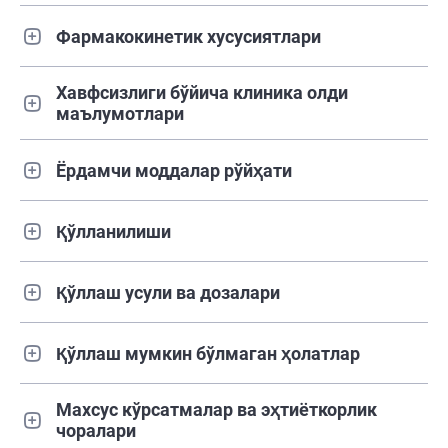
Фармакокинетик хусусиятлари
Хавфсизлиги бўйича клиника олди
маълумотлари
Ёрдамчи моддалар рўйҳати
Қўлланилиши
Қўллаш усули ва дозалари
Қўллаш мумкин бўлмаган ҳолатлар
Махсус кўрсатмалар ва эҳтиёткорлик
чоралари