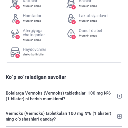
Kattalar
Bolalar
Mumkin emas
Mumkin emas
Homilador
Laktatsiya davri
Mumkin emas
Mumkin emas
Allergiyaga
Qandli diabet
chalinganlar
Mumkin emas
Mumkin emas
Haydovchilar
ehtiyotkorlik bilan
Ko`p so`raladigan savollar
Bolalarga Vermoks (Vermoks) tabletkalari 100 mg №6
(1 blister) ni berish mumkinmi?
Vermoks (Vermoks) tabletkalari 100 mg №6 (1 blister)
ning o`xshashlari qanday?