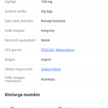
Og'irligi:
100 mg
Qo'llash tartibi:
Og`izga
Dam olish shartlari:
Retsept bo'yicha
Kelib chiqishi:
Kimyoviy
Birlamchi qadoqlash:
blister
ATХ guruhi:
P02CA01 Mebendazol
Belgisi:
Import
Ishlab chiqaruvchi:
Gideon Rixter
Kelib chiqqan
Ruminiya
mamlakati:
Kimlarga mumkin