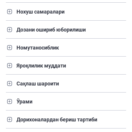
Нохуш самаралари
Дозани ошириб юборилиши
Номутаносиблик
Яроқлилик муддати
Сақлаш шароити
Ўрами
Дорихоналардан бериш тартиби