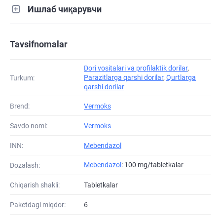
Ишлаб чиқарувчи
Tavsifnomalar
Dori vositalari va profilaktik dorilar
,
Parazitlarga qarshi dorilar
,
Qurtlarga
Turkum:
qarshi dorilar
Brend:
Vermoks
Savdo nomi:
Vermoks
INN:
Mebendazol
Mebendazol
: 100 mg/tabletkalar
Dozalash:
Chiqarish shakli:
Tabletkalar
Paketdagi miqdor:
6