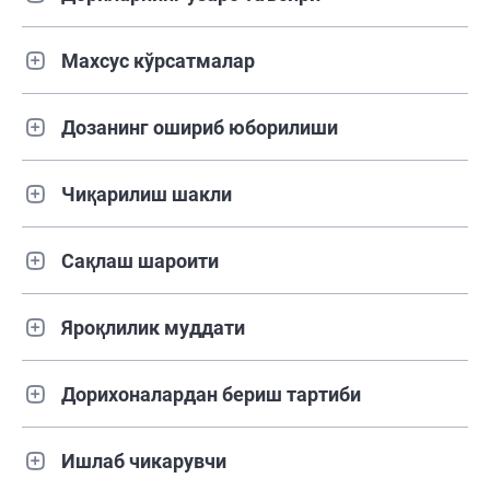
Махсус кўрсатмалар
Дозанинг ошириб юборилиши
Чиқарилиш шакли
Сақлаш шароити
Яроқлилик муддати
Дорихоналардан бериш тартиби
Ишлаб чикарувчи