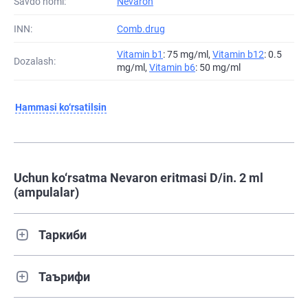
Savdo nomi:
Nevaron
INN:
Comb.drug
Vitamin b1
: 75 mg/ml,
Vitamin b12
: 0.5
Dozalash:
mg/ml,
Vitamin b6
: 50 mg/ml
Hammasi ko‘rsatilsin
Uchun ko‘rsatma Nevaron eritmasi D/in. 2 ml
(ampulalar)
Таркиби
Таърифи