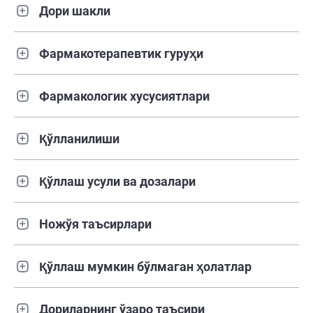
Дори шакли
Фармакотерапевтик гуруҳи
Фармакологик хусусиятлари
Қўлланилиши
Қўллаш усули ва дозалари
Ножўя таъсирлари
Қўллаш мумкин бўлмаган ҳолатлар
Дориларнинг ўзаро таъсири