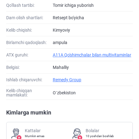
Qo'llash tartibi:
Tomir ichiga yuborish
Dam olish shartlari:
Retsept bo'yicha
Kelib chiqishi:
Kimyoviy
Birlamchi qadoqlash:
ampula
ATХ guruhi:
A11A Qo'shimchalar bilan multivitaminlar
Belgisi:
Mahalliy
Ishlab chiqaruvchi:
Remedy Group
Kelib chiqqan
O`zbekiston
mamlakati:
Kimlarga mumkin
Kattalar
Bolalar
Mumkin emas
10 yoshdan boshlab