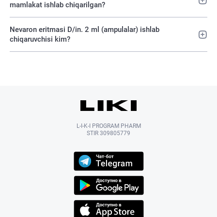
mamlakat ishlab chiqarilgan?
Nevaron eritmasi D/in. 2 ml (ampulalar) ishlab
chiqaruvchisi kim?
L-I-K-I PROGRAM PHARM
STIR 309805779