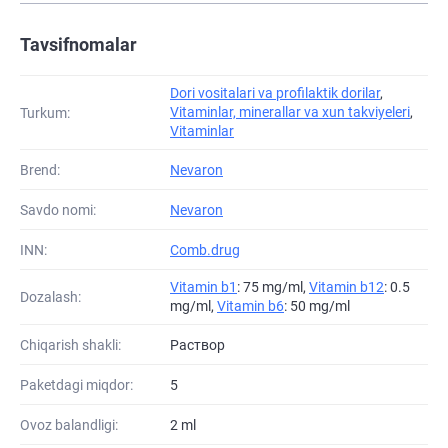
Tavsifnomalar
Dori vositalari va profilaktik dorilar
,
Vitaminlar, minerallar va xun takviyeleri
,
Turkum:
Vitaminlar
Brend:
Nevaron
Savdo nomi:
Nevaron
INN:
Comb.drug
Vitamin b1
: 75 mg/ml,
Vitamin b12
: 0.5
Dozalash:
mg/ml,
Vitamin b6
: 50 mg/ml
Chiqarish shakli:
Раствор
Paketdagi miqdor:
5
Ovoz balandligi:
2 ml