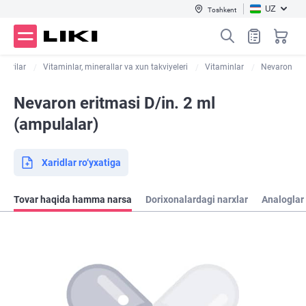
UZ
Toshkent
 dorilar
Vitaminlar, minerallar va xun takviyeleri
Vitaminlar
Nevaron
Nevaron eritmasi D/in. 2 ml
(ampulalar)
Xaridlar ro‘yxatiga
Tovar haqida hamma narsa
Dorixonalardagi narxlar
Analoglar