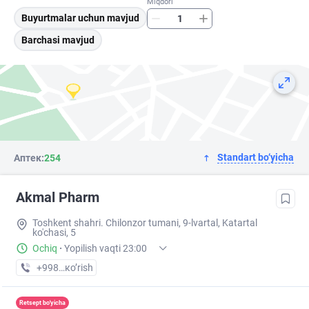
Miqdori
Buyurtmalar uchun mavjud
Barchasi mavjud
Standart bo‘yicha
Аптек:
254
Akmal Pharm
Toshkent shahri. Chilonzor tumani, 9-lvartal, Katartal
ko'chasi, 5
Ochiq
·
Yopilish vaqti 23:00
+998 (99) XXX-XX-XX
кo’rish
Retsept bo'yicha