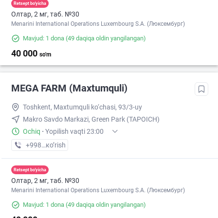
Retsept bo'yicha
Олтар, 2 мг, таб. №30
Menarini International Operations Luxembourg S.A. (Люксембург)
Mavjud: 1 dona
(49 daqiqa oldin yangilangan)
40 000
so'm
MEGA FARM (Maxtumquli)
Toshkent, Maxtumquli ko‘chasi, 93/3-uy
Makro Savdo Markazi, Green Park (TAPOICH)
Ochiq
·
Yopilish vaqti 23:00
+998 (55) XXX-XX-XX
кo’rish
Retsept bo'yicha
Олтар, 2 мг, таб. №30
Menarini International Operations Luxembourg S.A. (Люксембург)
Mavjud: 1 dona
(49 daqiqa oldin yangilangan)