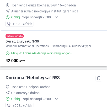
Toshkent, Feruza ko'chasi, 3-uy, 16-xonadon
Akusherlik va ginekologiya instituti qarshisida
Ochiq
·
Yopilish vaqti 23:00
+998 (71) XXX-XX-XX
кo’rish
Retsept bo'yicha
Олтар, 2 мг, таб. №30
Menarini International Operations Luxembourg S.A. (Люксембург)
Mavjud: 1 dona
(49 daqiqa oldin yangilangan)
42 000
so'm
Dorixona "Neboleyka" №3
Toshkent, Cholpon ko'chasi
Galantereya do'koni
Ochiq
·
Yopilish vaqti 23:00
+998 (71) XXX-XX-XX
кo’rish