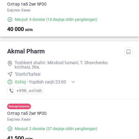
Олтар таб 2мг №30
Берлин Хеми
Mavjud: 4 donalar
(14 daqiqa oldin yangilangan)
40 000
so'm
Akmal Pharm
Toshkent shahri. Mirobod tumani, T. Shevchenko
ko'chasi, 36a.
"Giotto"kafesi
Ochiq
·
Yopilish vaqti 23:00
+998 (99) XXX-XX-XX
кo’rish
Retsept bo'yicha
Олтар таб 2мг №30
Берлин Хеми
Mavjud: 2 donalar
(37 daqiqa oldin yangilangan)
41 500