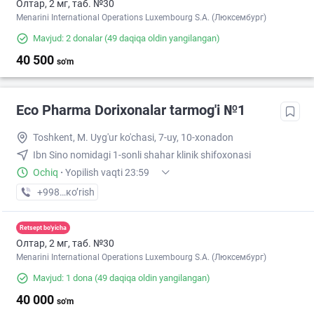
Олтар, 2 мг, таб. №30
Menarini International Operations Luxembourg S.A. (Люксембург)
Mavjud: 2 donalar
(49 daqiqa oldin yangilangan)
40 500
so'm
Eco Pharma Dorixonalar tarmog'i №1
Toshkent, M. Uyg'ur ko'chasi, 7-uy, 10-xonadon
Ibn Sino nomidagi 1-sonli shahar klinik shifoxonasi
Ochiq
·
Yopilish vaqti 23:59
+998 (71) XXX-XX-XX
кo’rish
Retsept bo'yicha
Олтар, 2 мг, таб. №30
Menarini International Operations Luxembourg S.A. (Люксембург)
Mavjud: 1 dona
(49 daqiqa oldin yangilangan)
40 000
so'm