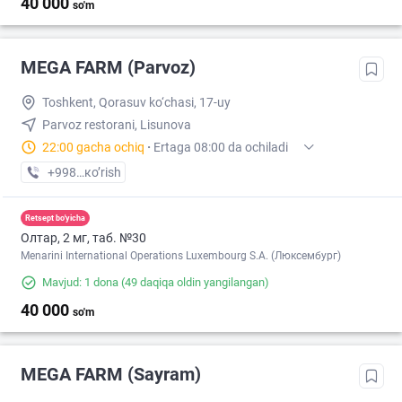
40 000
so'm
MEGA FARM (Parvoz)
Toshkent, Qorasuv ko‘chasi, 17-uy
Parvoz restorani, Lisunova
22:00 gacha ochiq
·
Ertaga 08:00 da ochiladi
+998 (71) XXX-XX-XX
кo’rish
Retsept bo'yicha
Олтар, 2 мг, таб. №30
Menarini International Operations Luxembourg S.A. (Люксембург)
Mavjud: 1 dona
(49 daqiqa oldin yangilangan)
40 000
so'm
MEGA FARM (Sayram)