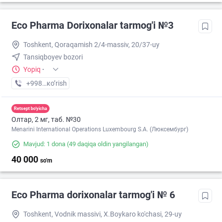
Eco Pharma Dorixonalar tarmog'i №3
Toshkent, Qoraqamish 2/4-massiv, 20/37-uy
Tansiqboyev bozori
Yopiq
·
+998 (99) XXX-XX-XX
кo’rish
Retsept bo'yicha
Олтар, 2 мг, таб. №30
Menarini International Operations Luxembourg S.A. (Люксембург)
Mavjud: 1 dona
(49 daqiqa oldin yangilangan)
40 000
so'm
Eco Pharma dorixonalar tarmog'i № 6
Toshkent, Vodnik massivi, X.Boykaro ko'chasi, 29-uy