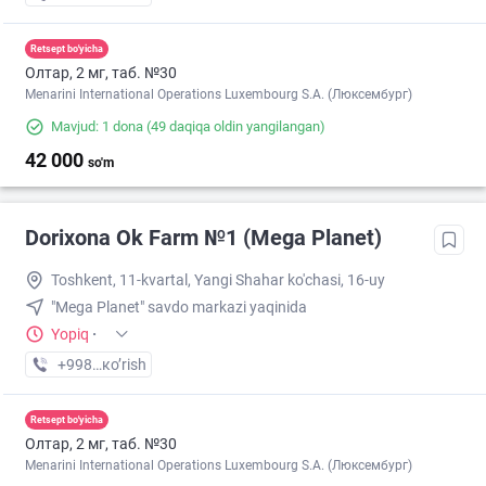
Retsept bo'yicha
Олтар, 2 мг, таб. №30
Menarini International Operations Luxembourg S.A. (Люксембург)
Mavjud: 1 dona
(49 daqiqa oldin yangilangan)
42 000
so'm
Dorixona Ok Farm №1 (Mega Planet)
Toshkent, 11-kvartal, Yangi Shahar ko'chasi, 16-uy
"Mega Planet" savdo markazi yaqinida
Yopiq
·
+998 (90) XXX-XX-XX
кo’rish
Retsept bo'yicha
Олтар, 2 мг, таб. №30
Menarini International Operations Luxembourg S.A. (Люксембург)