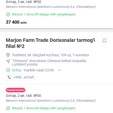
Олтар, 2 мг, таб. №30
Menarini International Operations Luxembourg S.A. (Люксембург)
Mavjud: 1 dona
(49 daqiqa oldin yangilangan)
37 400
so'm
Marjon Farm Trade Dorixonalar tarmog'i
filial №2
Toshkent, M. Ulug'bek ko'chasi, 109-uy, 1-xonadon
“Chimyon” chorrahasi, Chimyon bekati orqasida,
Lombard yonida
Ochiq
·
Yopilish vaqti 23:00
+998 (71) XXX-XX-XX
кo’rish
Retsept bo'yicha
Олтар, 2 мг, таб. №30
Menarini International Operations Luxembourg S.A. (Люксембург)
Mavjud: 1 dona
(49 daqiqa oldin yangilangan)