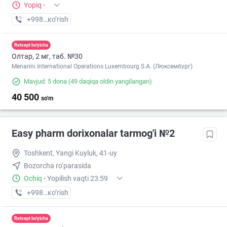
Yopiq
·
+998 (94) XXX-XX-XX
кo’rish
Retsept bo'yicha
Олтар, 2 мг, таб. №30
Menarini International Operations Luxembourg S.A. (Люксембург)
Mavjud: 5 dona
(49 daqiqa oldin yangilangan)
40 500
so'm
Easy pharm dorixonalar tarmog'i №2
Toshkent, Yangi Kuyluk, 41-uy
Bozorcha ro‘parasida
Ochiq
·
Yopilish vaqti 23:59
+998 (97) XXX-XX-XX
кo’rish
Retsept bo'yicha