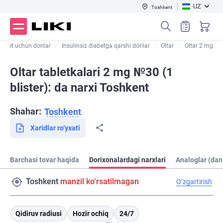
UZ
Toshkent
iabet uchun dorilar
Insulinsiz diabetga qarshi dorilar
Oltar
Oltar 2 mg
Oltar tabletkalari 2 mg №30 (1
blister): da narxi Toshkent
Shahar:
Toshkent
Xaridlar ro‘yxati
Barchasi tovar haqida
Dorixonalardagi narxlari
Analoglar (dan
Toshkent
manzil ko‘rsatilmagan
O‘zgartirish
Qidiruv radiusi
Hozir ochiq
24/7