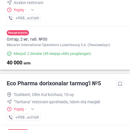
Avalon restorani
Yopiq
·
+998 (55) XXX-XX-XX
кo’rish
Retsept bo'yicha
Олтар, 2 мг, таб. №30
Menarini International Operations Luxembourg S.A. (Люксембург)
Mavjud: 2 donalar
(49 daqiqa oldin yangilangan)
40 000
so'm
Eco Pharma dorixonalar tarmog'i №5
Toshkent, Oltin Kul ko'chasi, 10-uy
"Tantana" restorani qarshisida, Islom ota masjidi
Yopiq
·
+998 (55) XXX-XX-XX
кo’rish