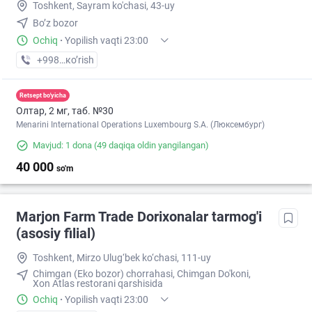
Toshkent, Sayram ko'chasi, 43-uy
Bo’z bozor
Ochiq
·
Yopilish vaqti 23:00
+998 (55) XXX-XX-XX
кo’rish
Retsept bo'yicha
Олтар, 2 мг, таб. №30
Menarini International Operations Luxembourg S.A. (Люксембург)
Mavjud: 1 dona
(49 daqiqa oldin yangilangan)
40 000
so'm
Marjon Farm Trade Dorixonalar tarmog'i
(asosiy filial)
Toshkent, Mirzo Ulug‘bek ko‘chasi, 111-uy
Chimgan (Eko bozor) chorrahasi, Chimgan Do'koni,
Xon Atlas restorani qarshisida
Ochiq
·
Yopilish vaqti 23:00