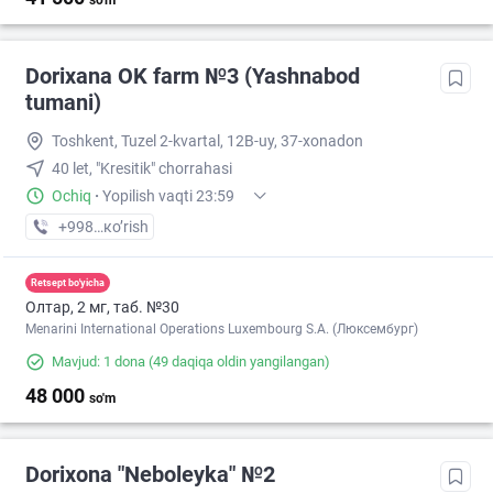
so'm
Dorixana OK farm №3 (Yashnabod
tumani)
Toshkent, Tuzel 2-kvartal, 12B-uy, 37-xonadon
40 let, "Kresitik" chorrahasi
Ochiq
·
Yopilish vaqti 23:59
+998 (90) XXX-XX-XX
кo’rish
Retsept bo'yicha
Олтар, 2 мг, таб. №30
Menarini International Operations Luxembourg S.A. (Люксембург)
Mavjud: 1 dona
(49 daqiqa oldin yangilangan)
48 000
so'm
Dorixona "Neboleyka" №2