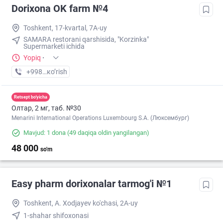
Dorixona ОK farm №4
Toshkent, 17-kvartal, 7A-uy
SAMARA restorani qarshisida, "Korzinka"
Supermarketi ichida
Yopiq
·
+998 (90) XXX-XX-XX
кo’rish
Retsept bo'yicha
Олтар, 2 мг, таб. №30
Menarini International Operations Luxembourg S.A. (Люксембург)
Mavjud: 1 dona
(49 daqiqa oldin yangilangan)
48 000
so'm
Easy pharm dorixonalar tarmog'i №1
Toshkent, A. Xodjayev ko'chasi, 2A-uy
1-shahar shifoxonasi