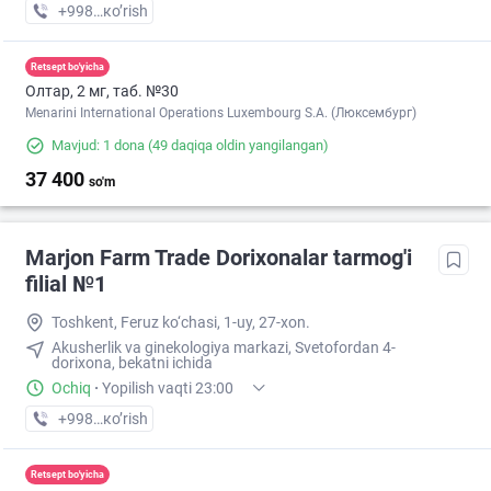
+998 (99) XXX-XX-XX
кo’rish
Retsept bo'yicha
Олтар, 2 мг, таб. №30
Menarini International Operations Luxembourg S.A. (Люксембург)
Mavjud: 1 dona
(49 daqiqa oldin yangilangan)
37 400
so'm
Marjon Farm Trade Dorixonalar tarmog'i
filial №1
Toshkent, Feruz ko‘chasi, 1-uy, 27-xon.
Akusherlik va ginekologiya markazi, Svetofordan 4-
dorixona, bekatni ichida
Ochiq
·
Yopilish vaqti 23:00
+998 (77) XXX-XX-XX
кo’rish
Retsept bo'yicha