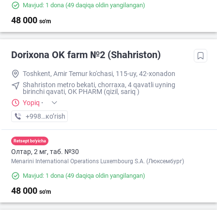
Mavjud: 1 dona
(49 daqiqa oldin yangilangan)
48 000
so'm
Dorixona ОK farm №2 (Shahriston)
Toshkent, Amir Temur ko'chasi, 115-uy, 42-xonadon
Shahriston metro bekati, chorraxa, 4 qavatli uyning
birinchi qavati, OK PHARM (qizil, sariq )
Yopiq
·
+998 (90) XXX-XX-XX
кo’rish
Retsept bo'yicha
Олтар, 2 мг, таб. №30
Menarini International Operations Luxembourg S.A. (Люксембург)
Mavjud: 1 dona
(49 daqiqa oldin yangilangan)
48 000
so'm