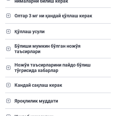
нималарни билиш керак
Олтар 3 мг ни қандай қўллаш керак
Қўллаш усули
Бўлиши мумкин бўлган ножўя
таъсирлари
Ножўя таъсирларини пайдо бўлиш
тўғрисида хабарлар
Кандай сақлаш керак
Яроқлилик муддати