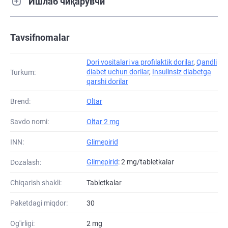
Ишлаб чиқарувчи
Tavsifnomalar
Dori vositalari va profilaktik dorilar
,
Qandli
diabet uchun dorilar
,
Insulinsiz diabetga
Turkum:
qarshi dorilar
Brend:
Oltar
Savdo nomi:
Oltar 2 mg
INN:
Glimepirid
Glimepirid
: 2 mg/tabletkalar
Dozalash:
Chiqarish shakli:
Tabletkalar
Paketdagi miqdor:
30
Og'irligi:
2 mg