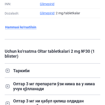
INN:
Glimepirid
Glimepirid
: 2 mg/tabletkalar
Dozalash:
Hammasi ko‘rsatilsin
Uchun ko‘rsatma Oltar tabletkalari 2 mg №30 (1
blister)
Таркиби
Олтар 3 мг препарати ўзи нима ва у нима
учун қўлланади
Олтар 3 мг ни қабул қилиш олдидан