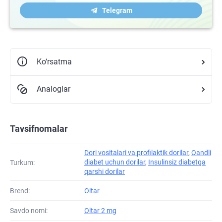
Telegram
Ko‘rsatma
Analoglar
Tavsifnomalar
Dori vositalari va profilaktik dorilar
,
Qandli
diabet uchun dorilar
,
Insulinsiz diabetga
Turkum:
qarshi dorilar
Brend:
Oltar
Savdo nomi:
Oltar 2 mg