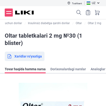
UZ
Toshkent
abet uchun dorilar
Insulinsiz diabetga qarshi dorilar
Oltar
Oltar 2 mg
Oltar tabletkalari 2 mg №30 (1
blister)
Xaridlar ro‘yxatiga
Tovar haqida hamma narsa
Dorixonalardagi narxlar
Analoglar