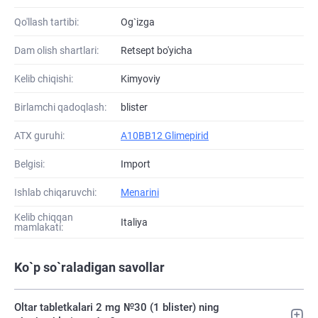
Qo'llash tartibi:
Og`izga
Dam olish shartlari:
Retsept bo'yicha
Kelib chiqishi:
Kimyoviy
Birlamchi qadoqlash:
blister
ATХ guruhi:
A10BB12 Glimepirid
Belgisi:
Import
Ishlab chiqaruvchi:
Menarini
Kelib chiqqan
Italiya
mamlakati:
Ko`p so`raladigan savollar
Oltar tabletkalari 2 mg №30 (1 blister) ning