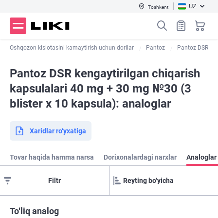
UZ
Toshkent
Oshqozon kislotasini kamaytirish uchun dorilar
Pantoz
Pantoz DSR
Pantoz DSR kengaytirilgan chiqarish
kapsulalari 40 mg + 30 mg №30 (3
blister х 10 kapsula): analoglar
Xaridlar ro‘yxatiga
Tovar haqida hamma narsa
Dorixonalardagi narxlar
Analoglar
Filtr
To‘liq analog