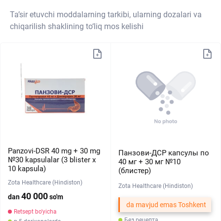
Ta’sir etuvchi moddalarning tarkibi, ularning dozalari va
chiqarilish shaklining to‘liq mos kelishi
Panzovi-DSR 40 mg + 30 mg
Панзови-ДСР капсулы по
№30 kapsulalar (3 blister х
40 мг + 30 мг №10
10 kapsula)
(блистер)
Zota Healthcare (Hindiston)
Zota Healthcare (Hindiston)
40 000
dan
so'm
da mavjud emas Toshkent
Retsept bo'yicha
Без рецепта