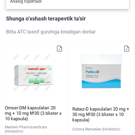
Analog topilmadi
Shunga o‘xshash terapevtik ta’sir
Bitta ATC tasnif guruhiga kiradigan dorilar
Omser-DM kapsulalari 20
Rabez-D kapsulalari 20 mg +
mg + 10 mg №30 (3 blister х
30 mg №30 (3 blister х 10
10 kapsula)
kapsula)
Mediwin Pharmaceuticals
Corona Remedies (Hindiston)
(Hindiston)