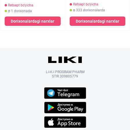
Retsept bo'yicha
Retsept bo'yicha
в 333 dorixonalarda
в 1 dorixonada
Dorixonalardagi narxlar
Dorixonalardagi narxlar
L-I-K-I PROGRAM PHARM
STIR 309805779