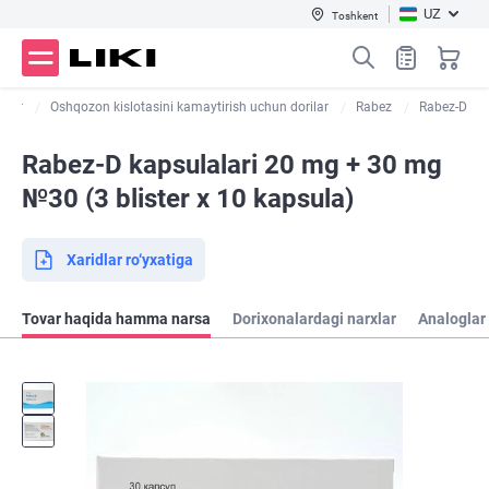
UZ
Toshkent
ilar
Oshqozon kislotasini kamaytirish uchun dorilar
Rabez
Rabez-D
Rabez-D kapsulalari 20 mg + 30 mg
№30 (3 blister х 10 kapsula)
Xaridlar ro‘yxatiga
Tovar haqida hamma narsa
Dorixonalardagi narxlar
Analoglar