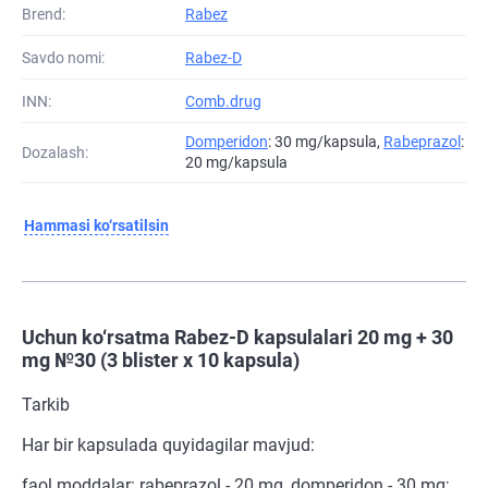
Brend:
Rabez
Savdo nomi:
Rabez-D
INN:
Comb.drug
Domperidon
: 30 mg/kapsula,
Rabeprazol
:
Dozalash:
20 mg/kapsula
Hammasi ko‘rsatilsin
Uchun ko‘rsatma Rabez-D kapsulalari 20 mg + 30
mg №30 (3 blister х 10 kapsula)
Tarkib
Har bir kapsulada quyidagilar mavjud:
faol moddalar: rabeprazol - 20 mg, domperidon - 30 mg;