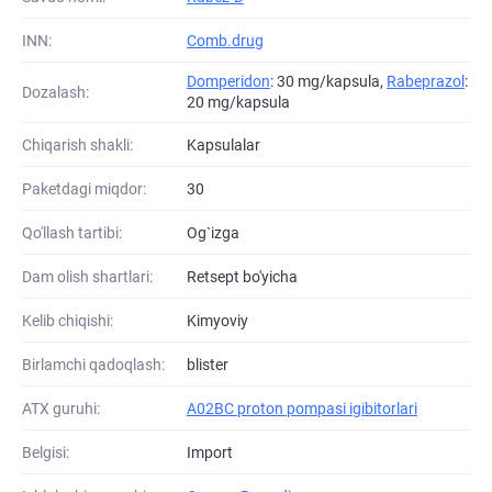
INN:
Comb.drug
Domperidon
: 30 mg/kapsula,
Rabeprazol
:
Dozalash:
20 mg/kapsula
Chiqarish shakli:
Kapsulalar
Paketdagi miqdor:
30
Qo'llash tartibi:
Og`izga
Dam olish shartlari:
Retsept bo'yicha
Kelib chiqishi:
Kimyoviy
Birlamchi qadoqlash:
blister
ATХ guruhi:
A02BC proton pompasi igibitorlari
Belgisi:
Import