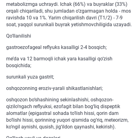
metabolizmga uchraydi. Ichak (66%) va buyraklar (33%)
orqali chiqariladi, shu jumladan o‘zgarmagan holda - mos
ravishda 10 va 1%. Yarim chiqarilish davri (T1/2) - 7-9
soat, yaqqol surunkali buyrak yetishmovchiligida uzayadi.
Qo‘llanilishi
gastroezofageal reflyuks kasalligi 2-4 bosqich;
me’da va 12 barmoqli ichak yara kasalligi qo‘zish
bosqichida;
surunkali yuza gastrit;
oshqozonning eroziv-yarali shikastlanishlari;
oshqozon bo‘shashining sekinlashishi, oshqozon-
qizilo‘ngach reflyuksi, ezofagit bilan bog‘liq dispeptik
alomatlar (epigastral sohada to‘lish hissi, qorin dam
bo‘lishi hissi, qorinning yuqori qismida og‘riq, meteorizm,
ko‘ngil aynishi, qusish, jig‘ildon qaynashi, kekirish).