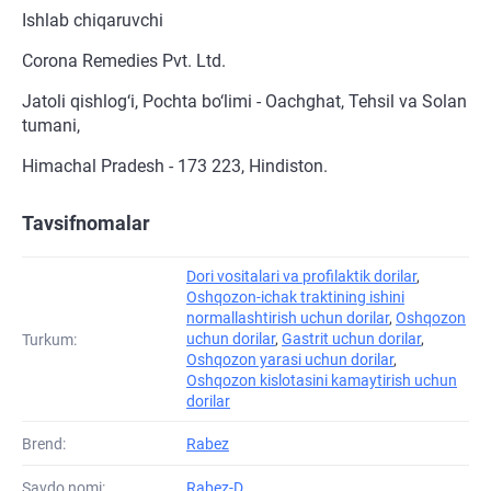
Ishlab chiqaruvchi
Corona Remedies Pvt. Ltd.
Jatoli qishlog‘i, Pochta bo‘limi - Oachghat, Tehsil va Solan
tumani,
Himachal Pradesh - 173 223, Hindiston.
Tavsifnomalar
Dori vositalari va profilaktik dorilar
,
Oshqozon-ichak traktining ishini
normallashtirish uchun dorilar
,
Oshqozon
uchun dorilar
,
Gastrit uchun dorilar
,
Turkum:
Oshqozon yarasi uchun dorilar
,
Oshqozon kislotasini kamaytirish uchun
dorilar
Brend:
Rabez
Savdo nomi:
Rabez-D