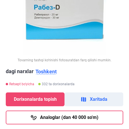
Tovarning tashqi ko‘rinishi fotosuratdan farq qilishi mumkin.
dagi narxlar
Toshkent
Retsept bo'yicha
332 ta dorixonalarda
Dorixonalarda topish
Xaritada
Analoglar (dan 40 000 so'm)