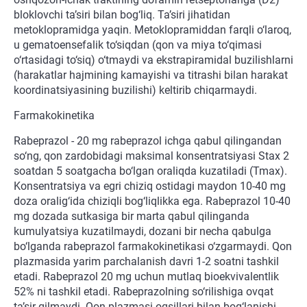
bloklovchi ta’siri bilan bog‘liq. Ta’siri jihatidan
metoklopramidga yaqin. Metoklopramiddan farqli o‘laroq,
u gematoensefalik to‘siqdan (qon va miya to‘qimasi
o‘rtasidagi to‘siq) o‘tmaydi va ekstrapiramidal buzilishlarni
(harakatlar hajmining kamayishi va titrashi bilan harakat
koordinatsiyasining buzilishi) keltirib chiqarmaydi.
Farmakokinetika
Rabeprazol - 20 mg rabeprazol ichga qabul qilingandan
so‘ng, qon zardobidagi maksimal konsentratsiyasi Stax 2
soatdan 5 soatgacha bo‘lgan oraliqda kuzatiladi (Tmax).
Konsentratsiya va egri chiziq ostidagi maydon 10-40 mg
doza oralig‘ida chiziqli bog‘liqlikka ega. Rabeprazol 10-40
mg dozada sutkasiga bir marta qabul qilinganda
kumulyatsiya kuzatilmaydi, dozani bir necha qabulga
bo‘lganda rabeprazol farmakokinetikasi o‘zgarmaydi. Qon
plazmasida yarim parchalanish davri 1-2 soatni tashkil
etadi. Rabeprazol 20 mg uchun mutlaq bioekvivalentlik
52% ni tashkil etadi. Rabeprazolning so‘rilishiga ovqat
ta’sir qilmaydi. Qon plazmasi oqsillari bilan bog‘lanishi