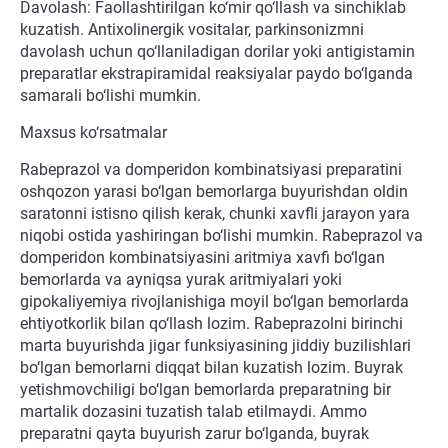
Davolash: Faollashtirilgan ko‘mir qo‘llash va sinchiklab
kuzatish. Antixolinergik vositalar, parkinsonizmni
davolash uchun qo‘llaniladigan dorilar yoki antigistamin
preparatlar ekstrapiramidal reaksiyalar paydo bo‘lganda
samarali bo‘lishi mumkin.
Maxsus ko‘rsatmalar
Rabeprazol va domperidon kombinatsiyasi preparatini
oshqozon yarasi bo‘lgan bemorlarga buyurishdan oldin
saratonni istisno qilish kerak, chunki xavfli jarayon yara
niqobi ostida yashiringan bo‘lishi mumkin. Rabeprazol va
domperidon kombinatsiyasini aritmiya xavfi bo‘lgan
bemorlarda va ayniqsa yurak aritmiyalari yoki
gipokaliyemiya rivojlanishiga moyil bo‘lgan bemorlarda
ehtiyotkorlik bilan qo‘llash lozim. Rabeprazolni birinchi
marta buyurishda jigar funksiyasining jiddiy buzilishlari
bo‘lgan bemorlarni diqqat bilan kuzatish lozim. Buyrak
yetishmovchiligi bo‘lgan bemorlarda preparatning bir
martalik dozasini tuzatish talab etilmaydi. Ammo
preparatni qayta buyurish zarur bo‘lganda, buyrak