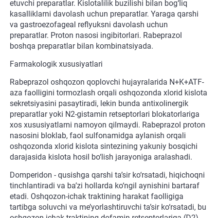
etuvchi preparatlar. Kislotalilik buzilishi bilan bog‘liq
kasalliklarni davolash uchun preparatlar. Yaraga qarshi
va gastroezofageal reflyuksni davolash uchun
preparatlar. Proton nasosi ingibitorlari. Rabeprazol
boshqa preparatlar bilan kombinatsiyada.
Farmakologik xususiyatlari
Rabeprazol oshqozon qoplovchi hujayralarida N+K+ATF-
aza faolligini tormozlash orqali oshqozonda xlorid kislota
sekretsiyasini pasaytiradi, lekin bunda antixolinergik
preparatlar yoki N2-gistamin retseptorlari blokatorlariga
xos xususiyatlarni namoyon qilmaydi. Rabeprazol proton
nasosini bloklab, faol sulfonamidga aylanish orqali
oshqozonda xlorid kislota sintezining yakuniy bosqichi
darajasida kislota hosil bo‘lish jarayoniga aralashadi.
Domperidon - qusishga qarshi ta’sir ko‘rsatadi, hiqichoqni
tinchlantiradi va ba’zi hollarda ko‘ngil aynishini bartaraf
etadi. Oshqozon-ichak traktining harakat faolligiga
tartibga soluvchi va me’yorlashtiruvchi ta’sir ko‘rsatadi, bu
oshqozon-ichak traktining dofamin retseptorlariga (D2)