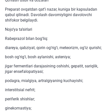
Qo‘llash usuli va dozalari
Preparat ovqatdan qat’i nazar, kuniga bir kapsuladan
qabul qilinadi. Davolash davomiyligini davolovchi
shifokor belgilaydi.
Nojo‘ya ta’sirlari
Rabeprazol bilan bog‘liq:
diareya, qabziyat, qorin og‘rig‘i, meteorizm, og‘iz qurishi;
bosh og‘rig‘i, bosh aylanishi, asteniya;
jigar fermentlari darajasining oshishi, gepatit, sariqlik,
jigar ensefalopatiyasi;
podagra, mialgiya, artralgiyaning kuchayishi;
interstitsial nefrit;
periferik shishlar;
ginekomastiya;