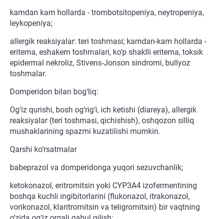
kamdan kam hollarda - trombotsitopeniya, neytropeniya,
leykopeniya;
allergik reaksiyalar: teri toshmasi; kamdan-kam hollarda -
eritema, eshakem toshmalari, ko‘p shaklli eritema, toksik
epidermal nekroliz, Stivens-Jonson sindromi, bullyoz
toshmalar.
Domperidon bilan bog‘liq:
Og‘iz qurishi, bosh og‘rig‘i, ich ketishi (diareya), allergik
reaksiyalar (teri toshmasi, qichishish), oshqozon silliq
mushaklarining spazmi kuzatilishi mumkin.
Qarshi ko‘rsatmalar
babeprazol va domperidonga yuqori sezuvchanlik;
ketokonazol, eritromitsin yoki CYP3A4 izofermentining
boshqa kuchli ingibitorlarini (flukonazol, itrakonazol,
vorikonazol, klaritromitsin va teligromitsin) bir vaqtning
o‘zida og‘iz orqali qabul qilish;