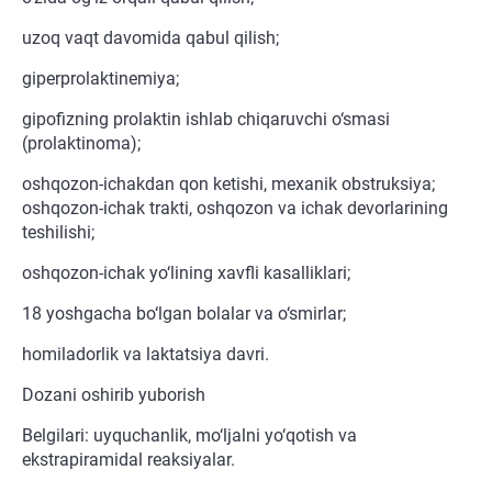
uzoq vaqt davomida qabul qilish;
giperprolaktinemiya;
gipofizning prolaktin ishlab chiqaruvchi o‘smasi
(prolaktinoma);
oshqozon-ichakdan qon ketishi, mexanik obstruksiya;
oshqozon-ichak trakti, oshqozon va ichak devorlarining
teshilishi;
oshqozon-ichak yo‘lining xavfli kasalliklari;
18 yoshgacha bo‘lgan bolalar va o‘smirlar;
homiladorlik va laktatsiya davri.
Dozani oshirib yuborish
Belgilari: uyquchanlik, mo‘ljalni yo‘qotish va
ekstrapiramidal reaksiyalar.