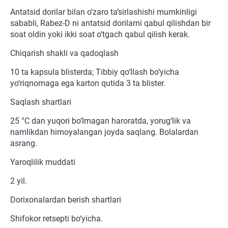
Antatsid dorilar bilan o‘zaro ta’sirlashishi mumkinligi
sababli, Rabez-D ni antatsid dorilarni qabul qilishdan bir
soat oldin yoki ikki soat o‘tgach qabul qilish kerak.
Chiqarish shakli va qadoqlash
10 ta kapsula blisterda; Tibbiy qo‘llash bo‘yicha
yo‘riqnomaga ega karton qutida 3 ta blister.
Saqlash shartlari
25 °C dan yuqori bo‘lmagan haroratda, yorug‘lik va
namlikdan himoyalangan joyda saqlang. Bolalardan
asrang.
Yaroqlilik muddati
2 yil.
Dorixonalardan berish shartlari
Shifokor retsepti bo‘yicha.