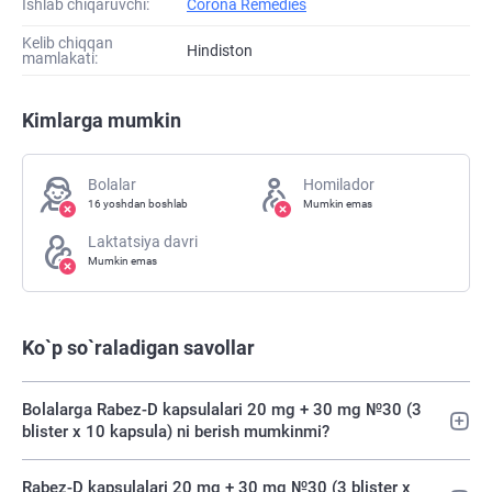
Ishlab chiqaruvchi:
Corona Remedies
Kelib chiqqan
Hindiston
mamlakati:
Kimlarga mumkin
Bolalar
Homilador
16 yoshdan boshlab
Mumkin emas
Laktatsiya davri
Mumkin emas
Ko`p so`raladigan savollar
Bolalarga Rabez-D kapsulalari 20 mg + 30 mg №30 (3
blister х 10 kapsula) ni berish mumkinmi?
Rabez-D kapsulalari 20 mg + 30 mg №30 (3 blister х