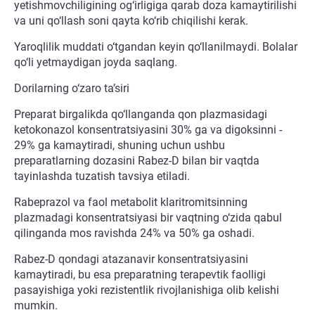
yetishmovchiligining og‘irligiga qarab doza kamaytirilishi
va uni qo‘llash soni qayta ko‘rib chiqilishi kerak.
Yaroqlilik muddati o‘tgandan keyin qo‘llanilmaydi. Bolalar
qo‘li yetmaydigan joyda saqlang.
Dorilarning o‘zaro ta’siri
Preparat birgalikda qo‘llanganda qon plazmasidagi
ketokonazol konsentratsiyasini 30% ga va digoksinni -
29% ga kamaytiradi, shuning uchun ushbu
preparatlarning dozasini Rabez-D bilan bir vaqtda
tayinlashda tuzatish tavsiya etiladi.
Rabeprazol va faol metabolit klaritromitsinning
plazmadagi konsentratsiyasi bir vaqtning o‘zida qabul
qilinganda mos ravishda 24% va 50% ga oshadi.
Rabez-D qondagi atazanavir konsentratsiyasini
kamaytiradi, bu esa preparatning terapevtik faolligi
pasayishiga yoki rezistentlik rivojlanishiga olib kelishi
mumkin.