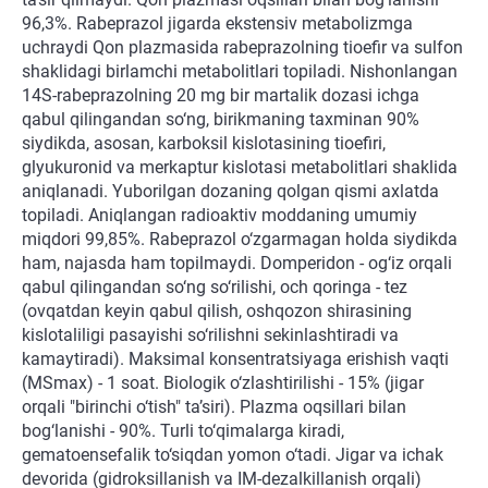
96,3%. Rabeprazol jigarda ekstensiv metabolizmga
uchraydi Qon plazmasida rabeprazolning tioefir va sulfon
shaklidagi birlamchi metabolitlari topiladi. Nishonlangan
14S-rabeprazolning 20 mg bir martalik dozasi ichga
qabul qilingandan so‘ng, birikmaning taxminan 90%
siydikda, asosan, karboksil kislotasining tioefiri,
glyukuronid va merkaptur kislotasi metabolitlari shaklida
aniqlanadi. Yuborilgan dozaning qolgan qismi axlatda
topiladi. Aniqlangan radioaktiv moddaning umumiy
miqdori 99,85%. Rabeprazol o‘zgarmagan holda siydikda
ham, najasda ham topilmaydi. Domperidon - og‘iz orqali
qabul qilingandan so‘ng so‘rilishi, och qoringa - tez
(ovqatdan keyin qabul qilish, oshqozon shirasining
kislotaliligi pasayishi so‘rilishni sekinlashtiradi va
kamaytiradi). Maksimal konsentratsiyaga erishish vaqti
(MSmax) - 1 soat. Biologik o‘zlashtirilishi - 15% (jigar
orqali "birinchi o‘tish" ta’siri). Plazma oqsillari bilan
bog‘lanishi - 90%. Turli to‘qimalarga kiradi,
gematoensefalik to‘siqdan yomon o‘tadi. Jigar va ichak
devorida (gidroksillanish va IM-dezalkillanish orqali)