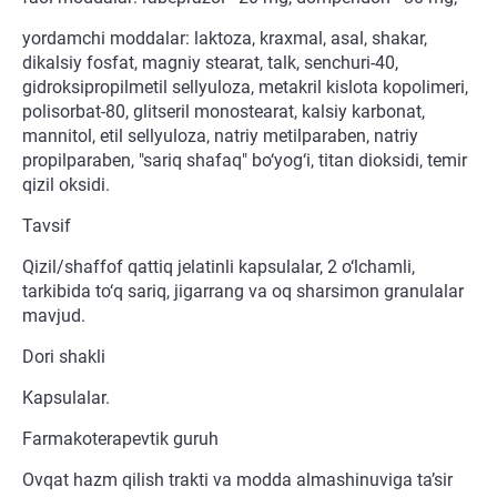
yordamchi moddalar: laktoza, kraxmal, asal, shakar,
dikalsiy fosfat, magniy stearat, talk, senchuri-40,
gidroksipropilmetil sellyuloza, metakril kislota kopolimeri,
polisorbat-80, glitseril monostearat, kalsiy karbonat,
mannitol, etil sellyuloza, natriy metilparaben, natriy
propilparaben, "sariq shafaq" bo‘yog‘i, titan dioksidi, temir
qizil oksidi.
Tavsif
Qizil/shaffof qattiq jelatinli kapsulalar, 2 o‘lchamli,
tarkibida to‘q sariq, jigarrang va oq sharsimon granulalar
mavjud.
Dori shakli
Kapsulalar.
Farmakoterapevtik guruh
Ovqat hazm qilish trakti va modda almashinuviga ta’sir