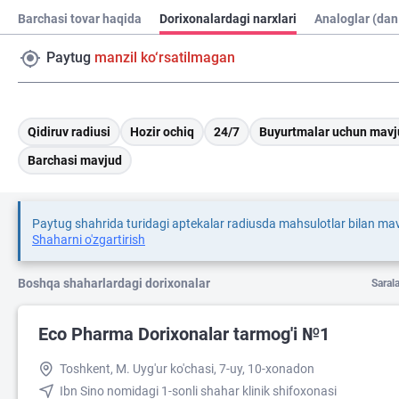
Barchasi tovar haqida
Dorixonalardagi narxlari
Analoglar (dan
Paytug
manzil ko‘rsatilmagan
Qidiruv radiusi
Hozir ochiq
24/7
Buyurtmalar uchun mavj
Barchasi mavjud
Paytug shahrida turidagi aptekalar radiusda mahsulotlar bilan ma
Shaharni o'zgartirish
Boshqa shaharlardagi dorixonalar
Saral
Eco Pharma Dorixonalar tarmog'i №1
Toshkent, M. Uyg'ur ko'chasi, 7-uy, 10-xonadon
Ibn Sino nomidagi 1-sonli shahar klinik shifoxonasi