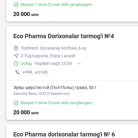
Mavjud: 7 dona
(5 soat oldin yangilangan)
20 000
so'm
Eco Pharma Dorixonalar tarmog'i №4
Toshkent, Qorasaray ko'chasi, 6-uy
2-Tug'ruqxona, Enjoy Lavash
Ochiq
·
Yopilish vaqti 23:59
+998 (55) XXX-XX-XX
кo’rish
Эрвы шерстистой (Пол-Полы) трава, 50 г.
Zamona Rano, OOO (Узбекистан)
Mavjud: 5 dona
(5 soat oldin yangilangan)
20 000
so'm
Eco Pharma dorixonalar tarmog'i № 6