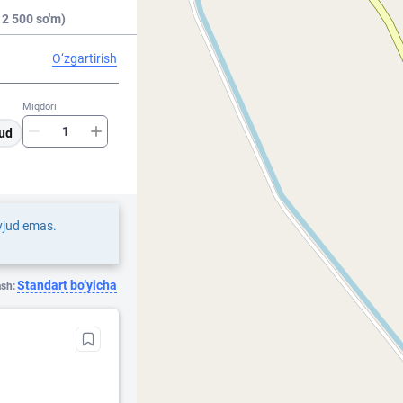
 2 500 so'm)
O‘zgartirish
Miqdori
ud
vjud emas.
Standart bo‘yicha
ash: