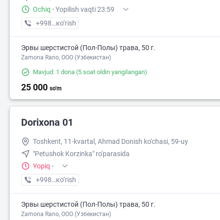
Ochiq
·
Yopilish vaqti 23:59
+998 (90) XXX-XX-XX
кo’rish
Эрвы шерстистой (Пол-Полы) трава, 50 г.
Zamona Rano, OOO (Узбекистан)
Mavjud: 1 dona
(5 soat oldin yangilangan)
25 000
so'm
Dorixona 01
Toshkent, 11-kvartal, Ahmad Donish ko'chasi, 59-uy
"Petushok Korzinka" ro'parasida
Yopiq
·
+998 (97) XXX-XX-XX
кo’rish
Эрвы шерстистой (Пол-Полы) трава, 50 г.
Zamona Rano, OOO (Узбекистан)