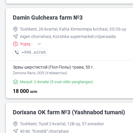
Damin Gulchexra farm №3
Toshkent, 26-kvartal, Katta Xirmontepa ko'chasi, 35/26-uy
Aigen chorrahasi, Korzinka supermarketi ro'parasida
Yopiq
·
+998 (97) XXX-XX-XX
кo’rish
Эрвы шерстистой (Пол-Полы) трава, 50 г.
Zamona Rano, OOO (Узбекистан)
Mavjud: 3 donalar
(5 soat oldin yangilangan)
18 000
so'm
Dorixana OK farm №3 (Yashnabod tumani)
Toshkent, Tuzel 2-kvartal, 12B-uy, 37-xonadon
40 let, "Kresitik" chorrahasi