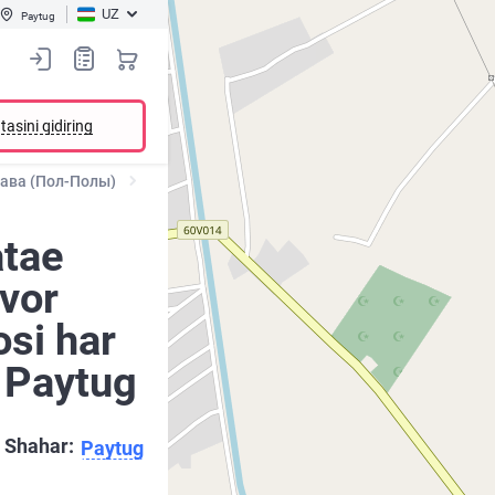
UZ
Paytug
tasini qidiring
ава (Пол-Полы)
atae
vor
si har
i Paytug
Shahar:
Paytug