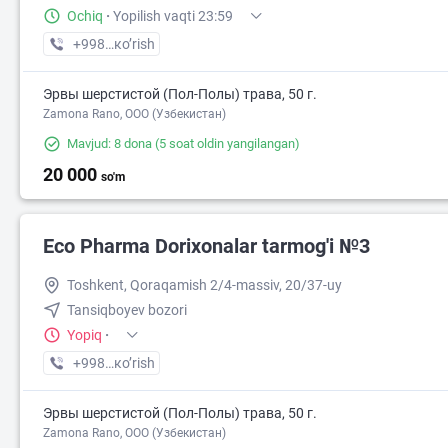
Ochiq
·
Yopilish vaqti 23:59
+998 (71) XXX-XX-XX
кo’rish
Эрвы шерстистой (Пол-Полы) трава, 50 г.
Zamona Rano, OOO (Узбекистан)
Mavjud: 8 dona
(5 soat oldin yangilangan)
20 000
so'm
Eco Pharma Dorixonalar tarmog'i №3
Toshkent, Qoraqamish 2/4-massiv, 20/37-uy
Tansiqboyev bozori
Yopiq
·
+998 (99) XXX-XX-XX
кo’rish
Эрвы шерстистой (Пол-Полы) трава, 50 г.
Zamona Rano, OOO (Узбекистан)