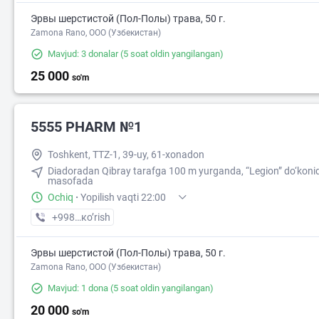
Эрвы шерстистой (Пол-Полы) трава, 50 г.
Zamona Rano, OOO (Узбекистан)
Mavjud: 3 donalar
(5 soat oldin yangilangan)
25 000
so'm
5555 PHARM №1
Toshkent, TTZ-1, 39-uy, 61-xonadon
Diadoradan Qibray tarafga 100 m yurganda, “Legion” do‘kon
masofada
Ochiq
·
Yopilish vaqti 22:00
+998 (71) XXX-XX-XX
кo’rish
Эрвы шерстистой (Пол-Полы) трава, 50 г.
Zamona Rano, OOO (Узбекистан)
Mavjud: 1 dona
(5 soat oldin yangilangan)
20 000
so'm