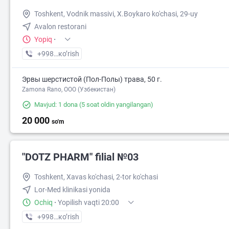
Toshkent, Vodnik massivi, X.Boykaro ko'chasi, 29-uy
Avalon restorani
Yopiq
·
+998 (55) XXX-XX-XX
кo’rish
Эрвы шерстистой (Пол-Полы) трава, 50 г.
Zamona Rano, OOO (Узбекистан)
Mavjud: 1 dona
(5 soat oldin yangilangan)
20 000
so'm
"DOTZ PHARM" filial №03
Toshkent, Xavas ko'chasi, 2-tor ko'chasi
Lor-Med klinikasi yonida
Ochiq
·
Yopilish vaqti 20:00
+998 (95) XXX-XX-XX
кo’rish