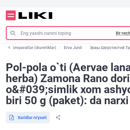
Bir nech
etiklar preparatlar (diuretiklar)
Erva Junli
Эрвы Шерстистой Тр
Pol-pola o`ti (Aervae lan
herba) Zamona Rano dori
o&#039;simlik xom ashyo
biri 50 g (paket): da narx
Xaridlar ro‘yxati