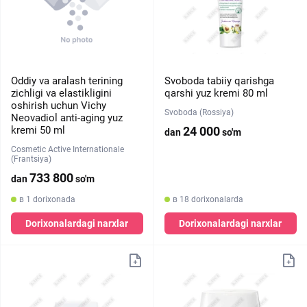
Oddiy va aralash terining
Svoboda tabiiy qarishga
zichligi va elastikligini
qarshi yuz kremi 80 ml
oshirish uchun Vichy
Svoboda (Rossiya)
Neovadiol anti-aging yuz
kremi 50 ml
24 000
dan
so'm
Cosmetic Active Internationale
(Frantsiya)
733 800
dan
so'm
в 1 dorixonada
в 18 dorixonalarda
Dorixonalardagi narxlar
Dorixonalardagi narxlar