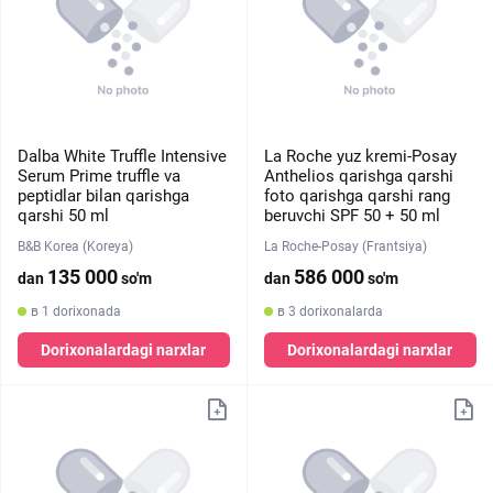
Dalba White Truffle Intensive
La Roche yuz kremi-Posay
Serum Prime truffle va
Anthelios qarishga qarshi
peptidlar bilan qarishga
foto qarishga qarshi rang
qarshi 50 ml
beruvchi SPF 50 + 50 ml
B&B Korea (Koreya)
La Roche-Posay (Frantsiya)
135 000
586 000
dan
so'm
dan
so'm
в 1 dorixonada
в 3 dorixonalarda
Dorixonalardagi narxlar
Dorixonalardagi narxlar