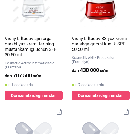
Vichy Liftactiv ajinlarga
Vichy Liftactiv B3 yuz kremi
qarshi yuz kremi terining
qarishga qarshi kunlik SPF
mustahkamligi uchun SPF
50 50 ml
30 50 ml
Kosmetik Aktiv Produksion
(Frantsiya)
Cosmetic Active Internationale
(Frantsiya)
430 000
dan
so'm
707 500
dan
so'm
в 1 dorixonada
в 7 dorixonalarda
Dorixonalardagi narxlar
Dorixonalardagi narxlar