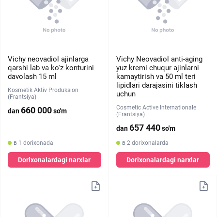
Vichy neovadiol ajinlarga
Vichy Neovadiol anti-aging
qarshi lab va ko'z konturini
yuz kremi chuqur ajinlarni
davolash 15 ml
kamaytirish va 50 ml teri
lipidlari darajasini tiklash
Kosmetik Aktiv Produksion
uchun
(Frantsiya)
Cosmetic Active Internationale
660 000
dan
so'm
(Frantsiya)
657 440
dan
so'm
в 1 dorixonada
в 2 dorixonalarda
Dorixonalardagi narxlar
Dorixonalardagi narxlar