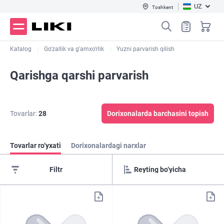
UZ
Toshkent
Katalog
Go'zallik va g'amxo'rlik
Yuzni parvarish qilish
Qarishga qarshi parvarish
Tovarlar:
28
Dorixonalarda barchasini topish
Tovarlar ro‘yxati
Dorixonalardagi narxlar
Filtr