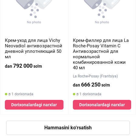
Крем-уход для лица Vichy
Крем-филлер для лица La
Neovadiol антивозрастной
Roche-Posay Vitamin C
дневной уплотняющий 50
Антивозрастной для
мл
нормальной
комбинированной кожи
792 000
dan
so'm
40 мл
La Roche-Posay (Frantsiya)
666 250
dan
so'm
в 1 dorixonada
в 1 dorixonada
Dorixonalardagi narxlar
Dorixonalardagi narxlar
Hammasini ko‘rsatish