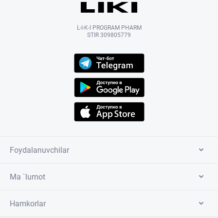
L-I-K-I PROGRAM PHARM
STIR 309805779
Foydalanuvchilar
Ma `lumot
Hamkorlar