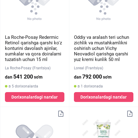
La Roche-Posay Redermic
Oddiy va aralash teri uchun
Retinol qarishga qarshi ko'z
zichlik va mustahkamlikni
konturini davolash ajinlar,
oshirish uchun Vichy
sumkalar va qora doiralarni
Neovadiol qarishga qarshi
tuzatish uchun 15 ml
yuz kremi kunlik 50 ml
La Roche-Posay (Frantsiya)
Loreal (Frantsiya)
541 200
792 000
dan
so'm
dan
so'm
в 5 dorixonalarda
в 1 dorixonada
Dorixonalardagi narxlar
Dorixonalardagi narxlar