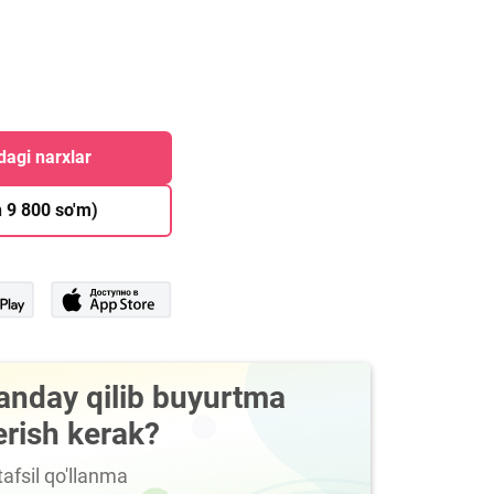
agi narxlar
 9 800 so'm)
anday qilib buyurtma
erish kerak?
afsil qo'llanma