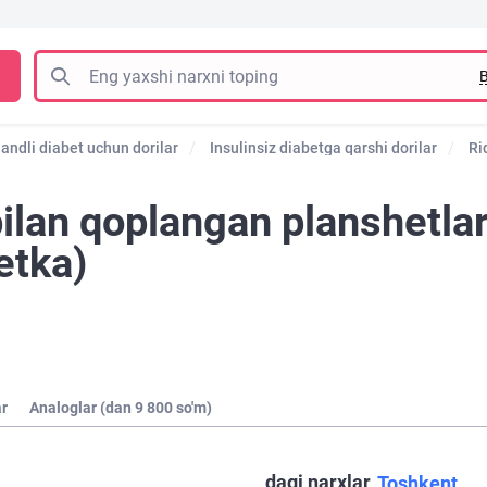
B
andli diabet uchun dorilar
Insulinsiz diabetga qarshi dorilar
Ri
bilan qoplangan planshet
etka)
ar
Analoglar (dan 9 800 so'm)
dagi narxlar
Toshkent