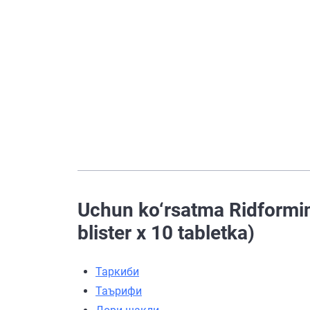
Uchun ko‘rsatma Ridformi
blister х 10 tabletka)
Таркиби
Таърифи