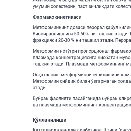
умумий холестерин, паст зичликдаги холес
Фармакокинетикаси
Метформиннинг дозаси перорал қабул қилин
биокираолишлиги 50-60% ни ташкил этади. 
фракцияси 20-30 % ни ташкил этади. Перор
Метформин нотўғри пропорционал фармакоки
плазмада концентрациясига нисбатан мувоз
ташкил этади. Плазмада метформиннинг ма
Овқатланиш метформинни сўрилишини камай
Метформин сийдик билан ўзгармаган ҳолда 
этади.
Буйрак фаолияти пасайганида буйрак клир
ва плазмада метформиннинг концентрация
Қўлланилиши
Катталарда қандли диабетнинг II типи (ин