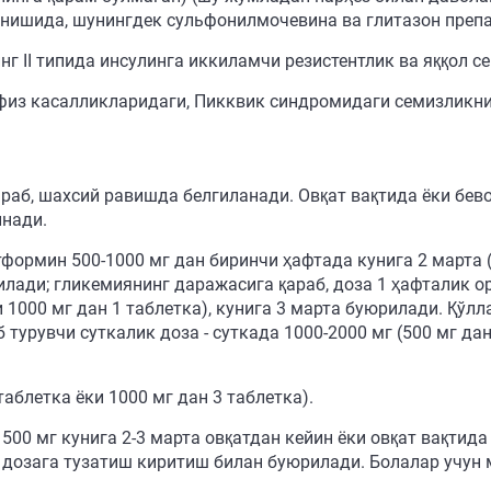
инишида, шунингдек сульфонилмочевина ва глитазон препа
г II типида инсулинга иккиламчи резистентлик ва яққол с
физ касалликларидаги, Пикквик синдромидаги семизликн
раб, шахсий равишда белгиланади. Овқат вақтида ёки бев
инади.
ормин 500-1000 мг дан биринчи ҳафтада кунига 2 марта (5
илади; гликемиянинг даражасига қараб, доза 1 ҳафталик ор
ки 1000 мг дан 1 таблетка), кунига 3 марта буюрилади. Қ
урувчи суткалик доза - суткада 1000-2000 мг (500 мг дан 
таблетка ёки 1000 мг дан 3 таблетка).
00 мг кунига 2-3 марта овқатдан кейин ёки овқат вақтида
 дозага тузатиш киритиш билан буюрилади. Болалар учун м