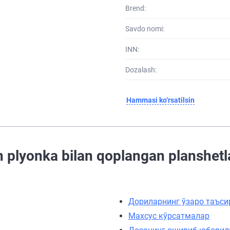
Brend:
Savdo nomi:
INN:
Dozalash:
Hammasi ko‘rsatilsin
n plyonka bilan qoplangan planshet
Дориларнинг ўзаро таъси
Махсус кўрсатмалар