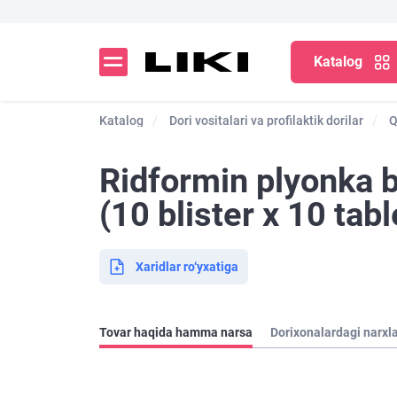
Katalog
Katalog
Dori vositalari va profilaktik dorilar
Q
Ridformin plyonka 
(10 blister х 10 tabl
Xaridlar ro‘yxatiga
Tovar haqida hamma narsa
Dorixonalardagi narxl