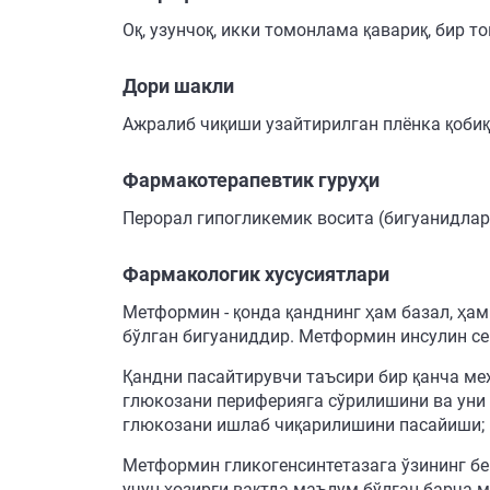
Оқ, узунчоқ, икки томонлама қавариқ, бир 
Дори шакли
Ажралиб чиқиши узайтирилган плёнка қобиқ
Фармакотерапевтик гуруҳи
Перорал гипогликемик восита (бигуанидлар 
Фармакологик хусусиятлари
Метформин - қонда қанднинг ҳам базал, ҳа
бўлган бигуаниддир. Метформин инсулин се
Қандни пасайтирувчи таъсири бир қанча м
глюкозани периферияга сўрилишини ва уни
глюкозани ишлаб чиқарилишини пасайиши; 
Метформин гликогенсинтетазага ўзининг б
учун ҳозирги вақтда маълум бўлган барча 