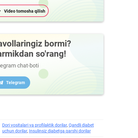
Video tomosha qilish
avollaringiz bormi?
armikdan so'rang!
legram chat-boti
Telegram
Dori vositalari va profilaktik dorilar
,
Qandli diabet
uchun dorilar
,
Insulinsiz diabetga qarshi dorilar