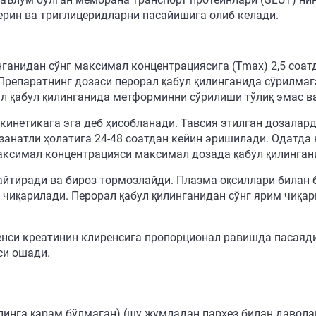
терин ва триглицеридларни пасайишига олиб келади.
ганидан сўнг максимал концентрациясига (Tmax) 2,5 соат
Препаратнинг дозаси перорал қабул қилинганида сўрилмаг
ал қабул қилинганида метформинни сўрилиши тўлиқ эмас ва
нетикага эга деб ҳисобланади. Тавсия этилган дозалард
анатли ҳолатига 24-48 соатдан кейин эришилади. Одатда
ксимал концентрацияси максимал дозада қабул қилинган
тиради ва бироз тормозлайди. Плазма оқсиллари билан 
чиқарилади. Перорал қабул қилинганидан сўнг ярим чиқар
енси креатинин клиренсига пропорционал равишда пасаяди
си ошади.
сулинга қарам бўлмаган) (шу жумладан парҳез билан давол