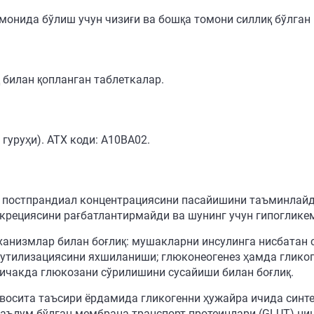
томонида бўлиш учун чизиғи ва бошқа томони силлиқ бўлган
 билан қопланган таблеткалар.
гуруҳи). АТХ коди: А10ВА02.
м постпрандиал концентрациясини пасайишини таъминлайди
крециясини рағбатлантирмайди ва шунинг учун гипоглике
еханизмлар билан боғлиқ: мушакларни инсулинга нисбатан
 утилизациясини яхшиланиши; глюконеогенез ҳамда глико
ичакда глюкозани сўрилишини сусайиши билан боғлиқ.
евосита таъсири ёрдамида гликогенни ҳужайра ичида синт
маълум бўлган мембрана транспорт протеинлари (GLUT) н