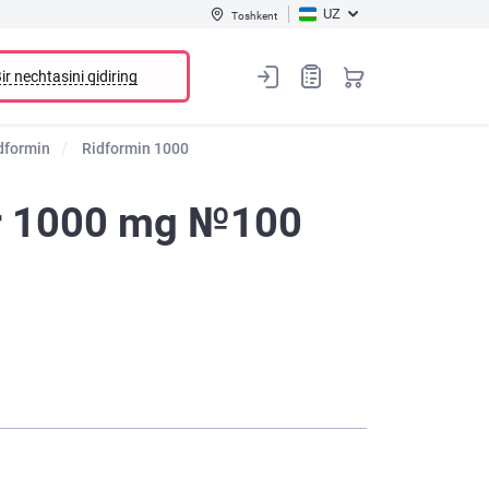
UZ
Toshkent
ir nechtasini qidiring
dformin
Ridformin 1000
lar 1000 mg №100