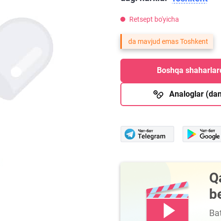
Retsept bo'yicha
da mavjud emas Toshkent
Boshqa shaharlard
Analoglar (dan
Q
b
Bat