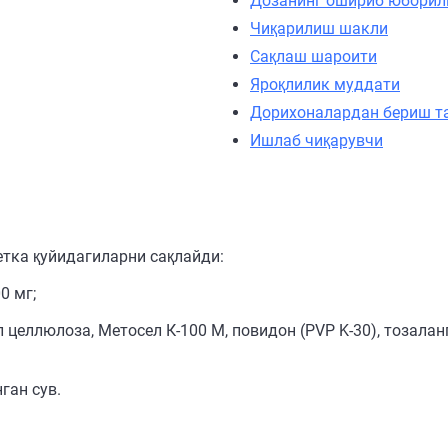
Дозанинг ошириб юбори
Чиқарилиш шакли
Сақлаш шароити
Яроқлилик муддати
Дорихоналардан бериш т
Ишлаб чиқарувчи
етка қуйидагиларни сақлайди:
0 мг;
еллюлоза, Метосел К-100 М, повидон (PVP K-30), тозаланг
ган сув.