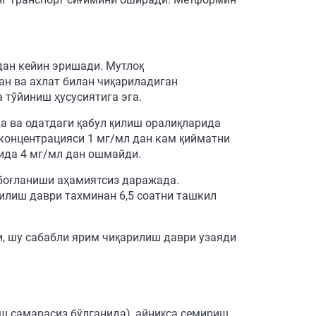
дан кейин эришади. Мутлоқ
ан ва ахлат билан чиқариладиган
 тўйиниш ҳусусиятига эга.
а ва одатдаги қабул қилиш оралиқларида
 концентрацияси 1 мг/мл дан кам қийматни
ида 4 мг/мл дан ошмайди.
боғланиши аҳамиятсиз даражада.
илиш даври тахминан 6,5 соатни ташкил
, шу сабабли ярим чиқарилиш даври узаяди
аш самарасиз бўлганида), айниқса семириш