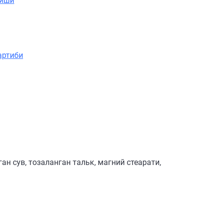
лиши
артиби
ан сув, тозаланган тальк, магний стеарати,