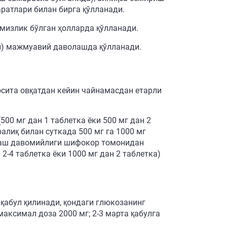
ратлари билан бирга қўлланади.
емизлик бўлган ҳолларда қўлланади.
и) мажмуавий даволашда қўлланади.
осита овқатдан кейин чайнамасдан етарли
00 мг дан 1 таблетка ёки 500 мг дан 2
алиқ билан суткада 500 мг га 1000 мг
ўллаш давомийлиги шифокор томонидан
2-4 таблетка ёки 1000 мг дан 2 таблетка)
 қабул қилинади, қондаги глюкозанинг
аксимал доза 2000 мг; 2-3 марта қабулга