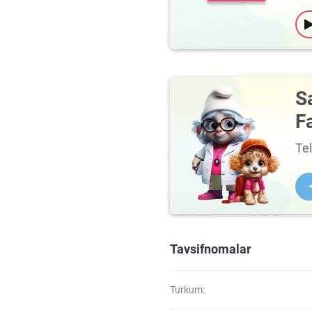
S
F
Te
Tavsifnomalar
Turkum: