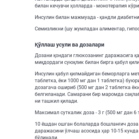
билан кечувчи ҳолларда - монотерапия кўр
Инсулин билан мажмуада - қандли диабетнин
Семизликни (шу жумладан алиментар, гипо
Қўллаш усули ва дозалари
Дозани қондаги глюкозанинг даражасига қа
миқдордаги суюқлик билан бирга қабул қил
Инсулин қабул қилмайдиган беморларга метф
таблетка, ёки 1000 мг дан 1 таблетка) буюр
дозагача ошириб (500 мг дан 2 таблетка ё
белгиланади. Самарани бир маромда сақлаб т
ни ташкил қилади.
Максимал суткалик доза - 3 г (500 мг дан 6 
10 ёшдан ошган болаларда бошланғич доза 5
даражасини ўлчаш асосида ҳар 10-15 кунда
бўлинади.