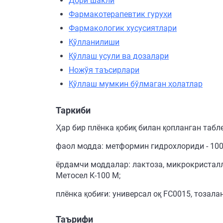
Дори шакли
Фармакотерапевтик гуруҳи
Фармакологик хусусиятлари
Қўлланилиши
Қўллаш усули ва дозалари
Ножўя таъсирлари
Қўллаш мумкин бўлмаган ҳолатлар
Таркиби
Ҳар бир плёнка қобиқ билан қопланган табл
фаол модда: метформин гидрохлориди - 100
ёрдамчи моддалар: лактоза, микрокристалл ц
Метосел К-100 М;
плёнка қобиғи: универсал оқ FC0015, тозалан
Таърифи