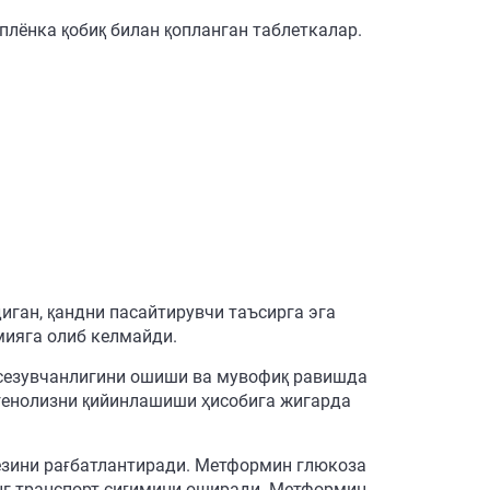
 плёнка қобиқ билан қопланган таблеткалар.
ган, қандни пасайтирувчи таъсирга эга
мияга олиб келмайди.
 сезувчанлигини ошиши ва мувофиқ равишда
генолизни қийинлашиши ҳисобига жигарда
езини рағбатлантиради. Метформин глюкоза
инг транспорт сиғимини оширади. Метформин