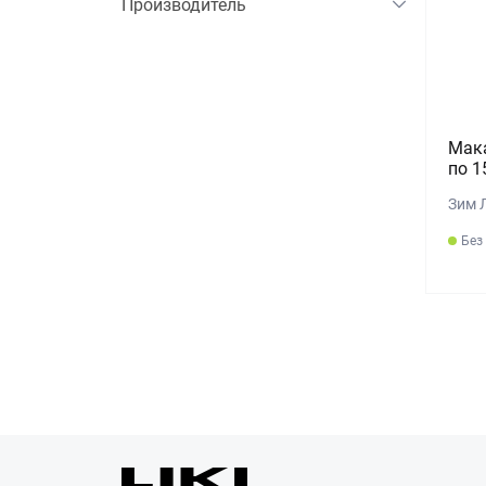
Производитель
Мак
по 1
Зим 
Без