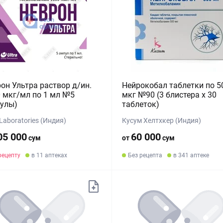
он Ультра раствор д/ин.
Нейрокобал таблетки по 5
 мкг/мл по 1 мл №5
мкг №90 (3 блистера х 30
улы)
таблеток)
 Laboratories (Индия)
Кусум Хелтхкер (Индия)
05 000
60 000
сум
от
сум
рецепту
в 11 аптеках
Без рецепта
в 341 аптеке