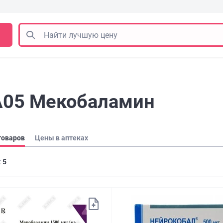
A05 Мекобаламин
товаров
Цены в аптеках
:
5