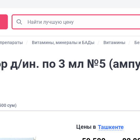
 препараты
Витамины, минералы и БАДы
Витамины
Бе
р д/ин. по 3 мл №5 (амп
500 сум)
Цены в
Ташкенте