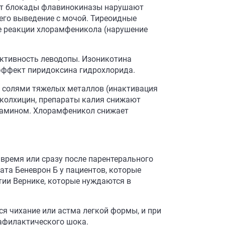
чет блокады флавинокиназы нарушают
го выведение с мочой. Тиреоидные
е реакции хлорамфеникола (нарушение
активность леводопы. Изоникотина
эффект пиридоксина гидрохлорида.
, солями тяжелых металлов (инактивация
 колхицин, препараты калия снижают
тиамином. Хлорамфеникол снижает
время или сразу после парентерального
ата Беневрон Б у пациентов, которые
тии Вернике, которые нуждаются в
 чихание или астма легкой формы, и при
нафилактического шока.