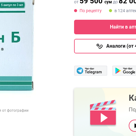
59 500
82 0
от
сум
до
По рецепту
в 124 апте
Найти в ап
Аналоги (от 
К
По
я от фотографии