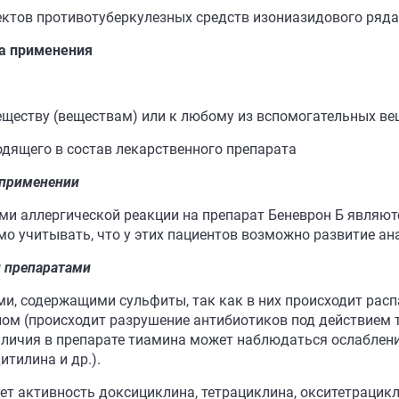
ктов противотуберкулезных средств изониазидового ряда
ла применения
еществу (веществам) или к любому из вспомогательных ве
одящего в состав лекарственного препарата
 применении
аллергической реакции на препарат Беневрон Б являются
о учитывать, что у этих пациентов возможно развитие а
 препаратами
ми, содержащими сульфиты, так как в них происходит рас
ом (происходит разрушение антибиотиков под действием т
наличия в препарате тиамина может наблюдаться ослаблен
тилина и др.).
т активность доксициклина, тетрациклина, окситетрацик