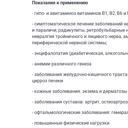
Показания к применению
- гипо- и авитаминоз витаминов B1, B2, B6 и
- симптоматическое лечение заболеваний н
и параличи, радикулиты, ретробульбарные 
невралгия тройничного и лицевого нерва, 
периферической нервной системы;
- энцефалопатия (диабетическая, алкоголь
- анемии различного генеза
- заболевания желудочно-кишечного тракта:
цирроз печени
- кожные заболевания: экзема и дерматозы
- заболевания суставов: артрит, остеоартро
- офтальмологические заболевания: гемерал
- повышенные физические нагрузки