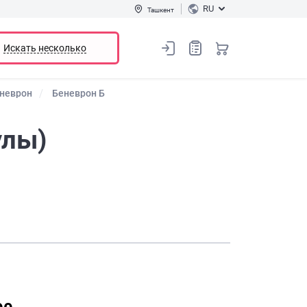
RU
Ташкент
Искать несколько
неврон
Беневрон Б
улы)