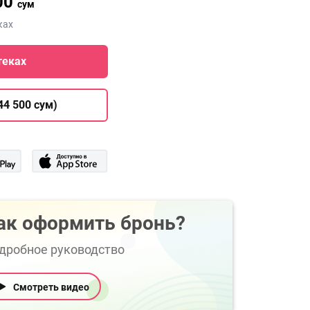
00
сум
ках
теках
44 500 сум)
ак оформить бронь?
дробное руководство
Смотреть видео