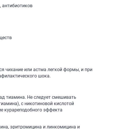
, антибиотиков
ществ
 чихание или астма легкой формы, и при
нафилактического шока.
пад тиамина. Не следует смешивать
иамина), с никотиновой кислотой
ие курареподобного эффекта
лина, эритромицина и линкомицина и