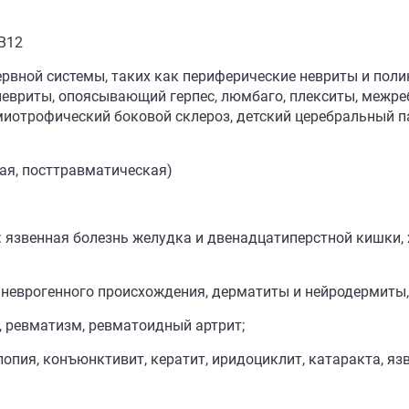
 B12
ервной системы, таких как периферические невриты и поли
невриты, опоясывающий герпес, люмбаго, плекситы, межреб
амиотрофический боковой склероз, детский церебральный п
ная, посттравматическая)
 язвенная болезнь желудка и двенадцатиперстной кишки, х
 неврогенного происхождения, дерматиты и нейродермиты,
з, ревматизм, ревматоидный артрит;
опия, конъюнктивит, кератит, иридоциклит, катаракта, яз