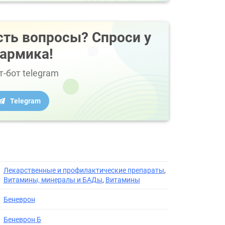
сть вопросы? Спроси у
армика!
т-бот telegram
Telegram
Лекарственные и профилактические препараты
,
Витамины, минералы и БАДы
,
Витамины
Беневрон
Беневрон Б