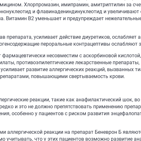
омицином. Хлорпромазин, имипрамин, амитриптилин за с
онуклеотид и флавинадениндинуклеотид и увеличивают е
а. Витамин В2 уменьшает и предупреждает нежелательны
ав препарата, усиливает действие диуретиков, ослабляет 
трогенсодержащие пероральные контрацептивы ослабляют 
т фармацевтически несовместим с аскорбиновой кислотой
илаты, противоэпилептические лекарственные препараты,
усиливает развитие аллергических реакций, вызванных 
с препаратами, повышающими свертываемость крови.
ергические реакции, такие как анафилактический шок, во 
редко и это не должно препятствовать применению препар
ния, особенно у пациентов с риском развития энцефалопа
аллергической реакции на препарат Беневрон Б являются
о учитывать, что у этих пациентов возможно развитие а