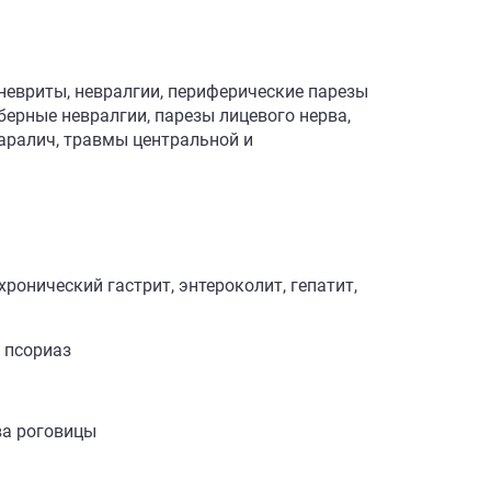
невриты, невралгии, периферические парезы
ерные невралгии, парезы лицевого нерва,
аралич, травмы центральной и
ронический гастрит, энтероколит, гепатит,
 псориаз
ва роговицы