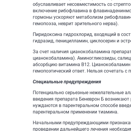
обуславливает несовместимость со стрепт
включение рибофлавина в флавинаденинмон
гормоны ускоряют метаболизм рибофлавин
гемопоэза, неврит зрительного нерва).
Пиридоксина гидрохлорид, входящий в сост
гидразид, пеницилламин, циклосерин и эс
За счет наличия цианокобаламина препара
цианокобаламина). Аминогликозиды, салиц
абсорбцию витамина В12. Цианокобаламин 
гемопоэтический ответ. Нельзя сочетать 
Специальные предупреждения
Потенциально серьезные нежелательные алл
введения препарата Беневрон Б возникают 
нуждаются в парентеральном способе введе
парентеральном применении тиамина.
Начальными предупреждающими признаками 
проведении дальнейшего лечения необходим