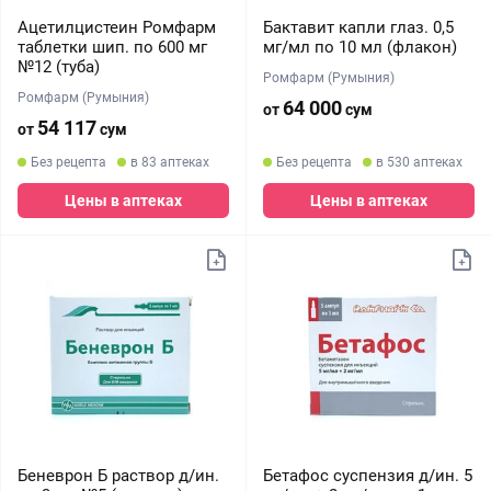
Ацетилцистеин Ромфарм
Бактавит капли глаз. 0,5
таблетки шип. по 600 мг
мг/мл по 10 мл (флакон)
№12 (туба)
Ромфарм (Румыния)
Ромфарм (Румыния)
64 000
от
сум
54 117
от
сум
Без рецепта
в 83 аптеках
Без рецепта
в 530 аптеках
Цены в аптеках
Цены в аптеках
Беневрон Б раствор д/ин.
Бетафос суспензия д/ин. 5