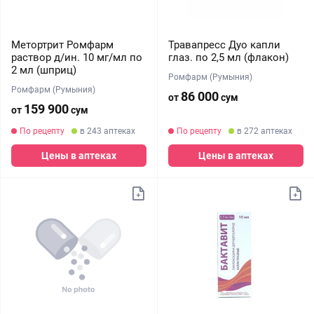
Метортрит Ромфарм
Травапресс Дуо капли
раствор д/ин. 10 мг/мл по
глаз. по 2,5 мл (флакон)
2 мл (шприц)
Ромфарм (Румыния)
Ромфарм (Румыния)
86 000
от
сум
159 900
от
сум
По рецепту
в 243 аптеках
По рецепту
в 272 аптеках
Цены в аптеках
Цены в аптеках