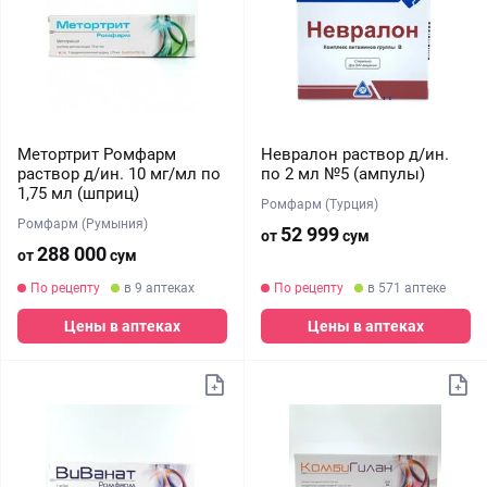
Метортрит Ромфарм
Невралон раствор д/ин.
раствор д/ин. 10 мг/мл по
по 2 мл №5 (ампулы)
1,75 мл (шприц)
Ромфарм (Турция)
Ромфарм (Румыния)
52 999
от
сум
288 000
от
сум
По рецепту
в 9 аптеках
По рецепту
в 571 аптеке
Цены в аптеках
Цены в аптеках