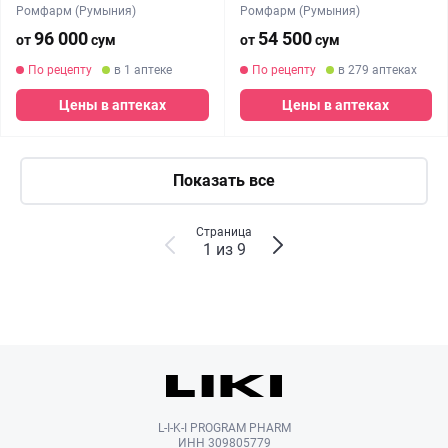
Ромфарм (Румыния)
Ромфарм (Румыния)
96 000
54 500
от
сум
от
сум
По рецепту
в 1 аптеке
По рецепту
в 279 аптеках
Цены в аптеках
Цены в аптеках
Показать все
Страница
1 из 9
L-I-K-I PROGRAM PHARM
ИНН 309805779