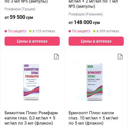
по 3 мл №5 (ампулы)
мг/мл + 2 мг/мл по 1 мл
№5 (ампулы)
Ромфарм (Турция)
Ромфарм (Румыния)
59 500
от
сум
148 000
от
сум
По рецепту
в 125 аптеках
По рецепту
в 309 аптеках
Цены в аптеках
Цены в аптеках
Бимоптик Плюс Ромфарм
Бринзопт Плюс капли
капли глаз. 0,3 мг/мл + 5
глаз. 10 мг/мл + 5 мг/мл
мг/мл по 3 мл (флакон)
по 5 мл (флакон)