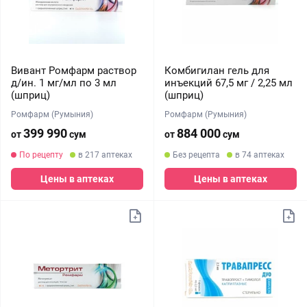
Вивант Ромфарм раствор
Комбигилан гель для
д/ин. 1 мг/мл по 3 мл
инъекций 67,5 мг / 2,25 мл
(шприц)
(шприц)
Ромфарм (Румыния)
Ромфарм (Румыния)
399 990
884 000
от
сум
от
сум
По рецепту
в 217 аптеках
Без рецепта
в 74 аптеках
Цены в аптеках
Цены в аптеках