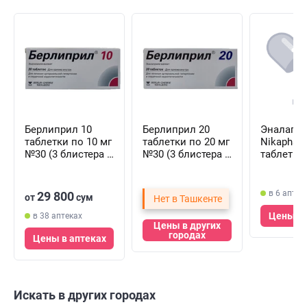
Берлиприл 10
Берлиприл 20
Эналапри
таблетки по 10 мг
таблетки по 20 мг
Nikaphar
№30 (3 блистера х
№30 (3 блистера х
таблетки 
10 таблеток)
10 таблеток)
№20 (2 бл
10 таблет
в 6 аптек
29 800
от
сум
Нет в Ташкенте
Цены в 
в 38 аптеках
Цены в других
городах
Цены в аптеках
Искать в других городах